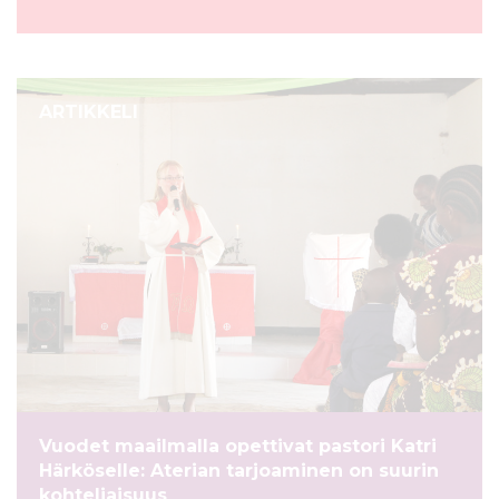
ARTIKKELI
Vuodet maailmalla opettivat pastori Katri
Härköselle: Aterian tarjoaminen on suurin
kohteliaisuus