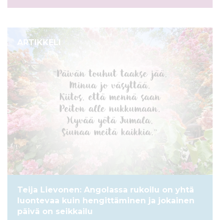
ARTIKKELI
Teija Lievonen: Angolassa rukoilu on yhtä
luontevaa kuin hengittäminen ja jokainen
päivä on seikkailu