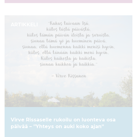
ARTIKKELI
Virve Rissaselle rukoilu on luonteva osa
päivää – ”Yhteys on auki koko ajan”