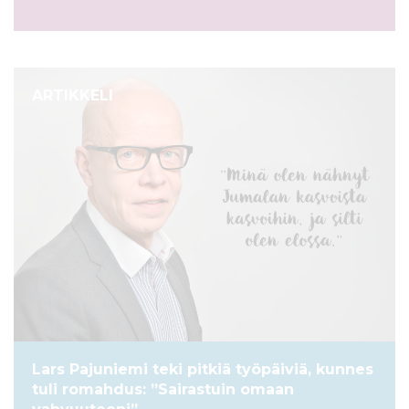
ARTIKKELI
Lars Pajuniemi teki pitkiä työpäiviä, kunnes
tuli romahdus: ”Sairastuin omaan