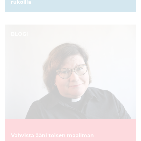
rukoilla
BLOGI
Vahvista ääni toisen maailman