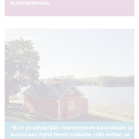
kuuntelemaan
ARTIKKELI
“Kun pysähdytään tilanteeseen kasvokkain ja
kutsutaan Pyhä Henki paikalle, niin onhan se