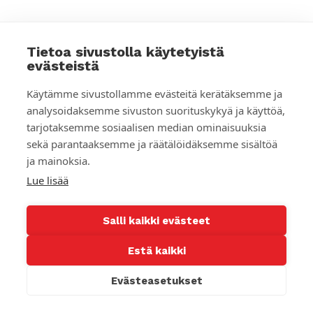
Ota yhteyttä
Tietoa sivustolla käytetyistä
Yhteystiedot
evästeistä
Työpaikat
Palaute
Käytämme sivustollamme evästeitä kerätäksemme ja
Kuvat, videot ja logot
analysoidaksemme sivuston suorituskykyä ja käyttöä,
Medialle
tarjotaksemme sosiaalisen median ominaisuuksia
Tietosuojaselosteet
sekä parantaaksemme ja räätälöidäksemme sisältöä
Lähetysseuran ilmoituskanava
ja mainoksia.
Lue lisää
Oikopolut
Verkkokauppa
Materiaalipankki
Salli kaikki evästeet
Kustannustoiminta
Leiri- ja kurssikeskus Päiväkumpu
Estä kaikki
Lähetyskirkko
Evästeasetukset