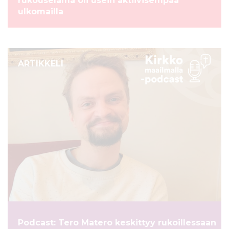
rukouselämä oli usein aktiivisempaa
ulkomailla
ARTIKKELI
Podcast: Tero Matero keskittyy rukoillessaan