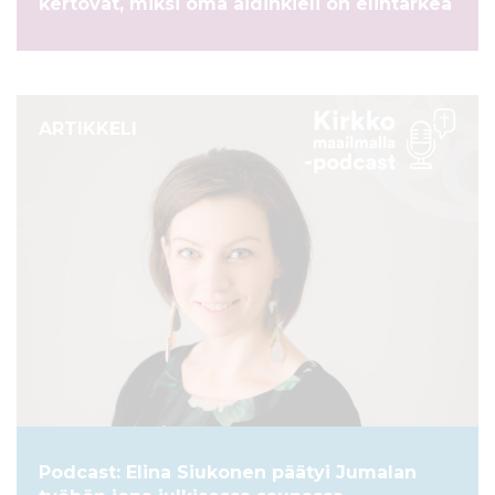
kertovat, miksi oma äidinkieli on elintärkeä
ARTIKKELI
Podcast: Elina Siukonen päätyi Jumalan