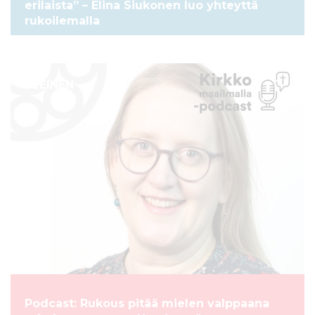
erilaista” – Elina Siukonen luo yhteyttä
rukoilemalla
YLEINEN
Podcast: Rukous pitää mielen valppaana