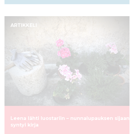
ARTIKKELI
Leena lähti luostariin – nunnalupauksen sijaan
syntyi kirja