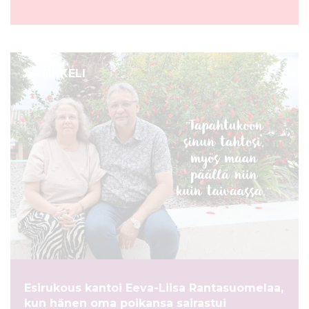
ARTIKKELI
Esirukous kantoi Eeva-Liisa Rantasuomelaa,
kun hänen oma poikansa sairastui