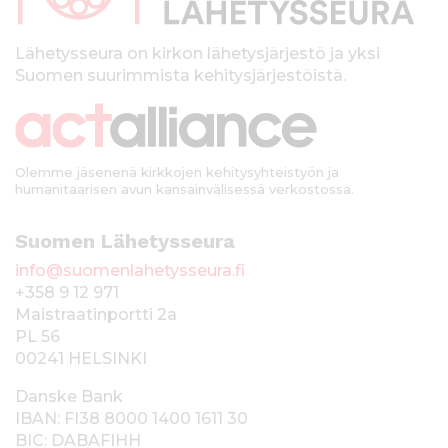
l
k
Lähetysseura on kirkon lähetysjärjestö ja yksi
Suomen suurimmista kehitysjärjestöistä.
k
i
Olemme jäsenenä kirkkojen kehitysyhteistyön ja
humanitaarisen avun kansainvälisessä verkostossa.
Suomen Lähetysseura
info@suomenlahetysseura.fi
+358 9 12 971
Maistraatinportti 2a
PL 56
00241 HELSINKI
Danske Bank
IBAN: FI38 8000 1400 1611 30
BIC: DABAFIHH