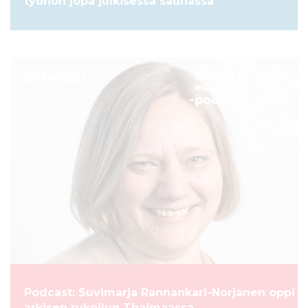
työhön jopa julkisessa saunassa
ARTIKKELI
Podcast: Suvimarja Rannankari-Norjanen oppi
arkisen rukoilun Thaimaassa