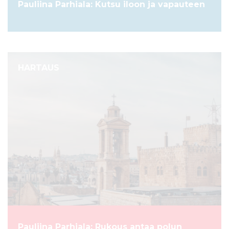
Pauliina Parhiala: Kutsu iloon ja vapauteen
HARTAUS
Pauliina Parhiala: Rukous antaa polun