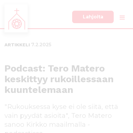
Lahjoita
S
S
i
i
i
i
ARTIKKELI
7.2.2025
r
r
r
r
y
y
s
a
Podcast: Tero Matero
u
l
keskittyy rukoillessaan
o
a
r
p
kuuntelemaan
a
a
a
l
n
k
"Rukouksessa kyse ei ole siitä, että
s
k
vain pyydät asioita", Tero Matero
i
i
s
i
sanoo Kirkko maailmalla -
ä
n