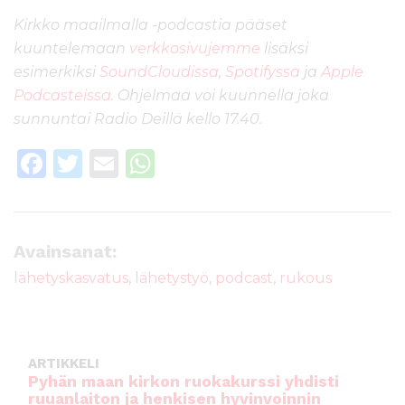
Kirkko
maailmalla -podcastia pääset
kuuntelemaan
verkkosivujemme
lisäksi
esimerkiksi
SoundCloudissa
,
Spotifyssa
ja
Apple
Podcasteissa
. Ohjelmaa voi kuunnella joka
sunnuntai Radio Deillä kello 17.40.
F
T
E
W
a
w
m
h
c
it
ai
a
e
te
l
ts
Avainsanat:
b
r
A
lähetyskasvatus
,
lähetystyö
,
podcast
,
rukous
o
p
o
p
k
ARTIKKELI
Pyhän maan kirkon ruokakurssi yhdisti
ruuanlaiton ja henkisen hyvinvoinnin