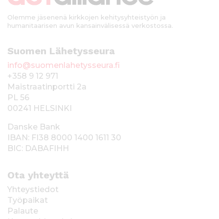
Olemme jäsenenä kirkkojen kehitysyhteistyön ja
humanitaarisen avun kansainvälisessä verkostossa.
Suomen Lähetysseura
info@suomenlahetysseura.fi
+358 9 12 971
Maistraatinportti 2a
PL 56
00241 HELSINKI
Danske Bank
IBAN: FI38 8000 1400 1611 30
BIC: DABAFIHH
Ota yhteyttä
Yhteystiedot
Työpaikat
Palaute