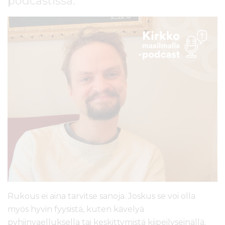
podcastissa.
l
t
ö
ö
n
Rukous ei aina tarvitse sanoja. Joskus se voi olla
myös hyvin fyysistä, kuten kävelyä
pyhiinvaelluksella tai keskittymistä kiipeilyseinällä.