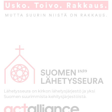
A
l
a
p
a
l
k
Lähetysseura on kirkon lähetysjärjestö ja yksi
Suomen suurimmista kehitysjärjestöistä.
k
i