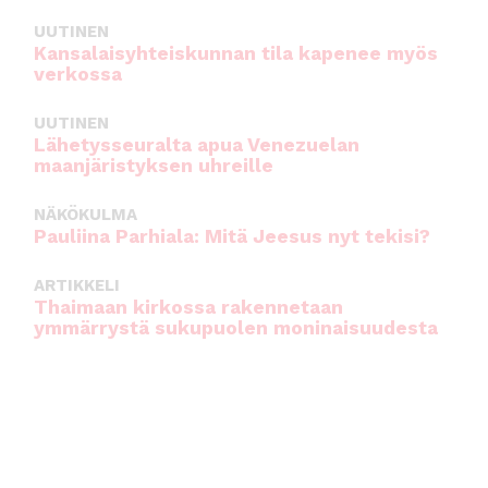
UUTINEN
Kansalaisyhteiskunnan tila kapenee myös
verkossa
UUTINEN
Lähetysseuralta apua Venezuelan
maanjäristyksen uhreille
NÄKÖKULMA
Pauliina Parhiala: Mitä Jeesus nyt tekisi?
ARTIKKELI
Thaimaan kirkossa rakennetaan
ymmärrystä sukupuolen moninaisuudesta