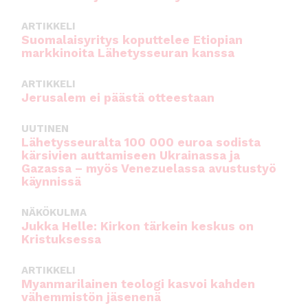
ARTIKKELI
Suomalaisyritys koputtelee Etiopian
markkinoita Lähetysseuran kanssa
ARTIKKELI
Jerusalem ei päästä otteestaan
UUTINEN
Lähetysseuralta 100 000 euroa sodista
kärsivien auttamiseen Ukrainassa ja
Gazassa – myös Venezuelassa avustustyö
käynnissä
NÄKÖKULMA
Jukka Helle: Kirkon tärkein keskus on
Kristuksessa
ARTIKKELI
Myanmarilainen teologi kasvoi kahden
vähemmistön jäsenenä