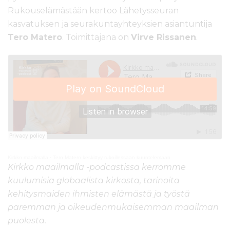
Rukouselämästään kertoo Lähetysseuran
kasvatuksen ja seurakuntayhteyksien asiantuntija
Tero Matero
. Toimittajana on
Virve Rissanen
.
Kirkko maailmalla
·
Tero Matero keskittyy rukoillessaan kuuntelemaan
Kirkko maailmalla -p
odcastissa kerromme
kuulumisia globaalista kirkosta, tarinoita
kehitysmaiden ihmisten elämästä ja työstä
paremman ja oikeudenmukaisemman maailman
puolesta.