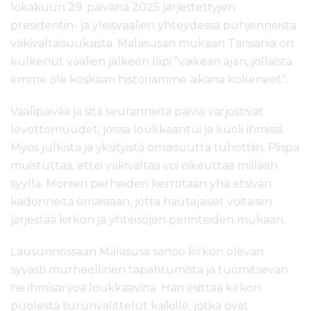
lokakuun 29. päivänä 2025 järjestettyjen
presidentin- ja yleisvaalien yhteydessä puhjenneista
väkivaltaisuuksista. Malasusan mukaan Tansania on
kulkenut vaalien jälkeen läpi ”vaikean ajan, jollaista
emme ole koskaan historiamme aikana kokeneet”.
Vaalipäivää ja sitä seuranneita päiviä varjostivat
levottomuudet, joissa loukkaantui ja kuoli ihmisiä.
Myös julkista ja yksityistä omaisuutta tuhottiin. Piispa
muistuttaa, ettei väkivaltaa voi oikeuttaa millään
syyllä. Monien perheiden kerrotaan yhä etsivän
kadonneita omaisiaan, jotta hautajaiset voitaisiin
järjestää kirkon ja yhteisöjen perinteiden mukaan.
Lausunnossaan Malasusa sanoo kirkon olevan
syvästi murheellinen tapahtumista ja tuomitsevan
ne ihmisarvoa loukkaavina. Hän esittää kirkon
puolesta surunvalittelut kaikille, jotka ovat