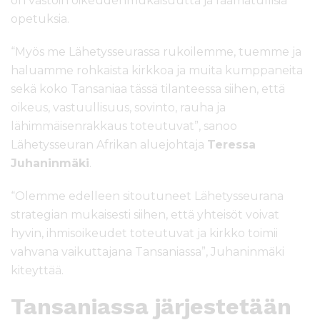
on vastoin oikeudenmukaisuutta ja raamatullisia
opetuksia.
“Myös me Lähetysseurassa rukoilemme, tuemme ja
haluamme rohkaista kirkkoa ja muita kumppaneita
sekä koko Tansaniaa tässä tilanteessa siihen, että
oikeus, vastuullisuus, sovinto, rauha ja
lähimmäisenrakkaus toteutuvat”, sanoo
Lähetysseuran Afrikan aluejohtaja
Teressa
Juhaninmäki
.
“Olemme edelleen sitoutuneet Lähetysseurana
strategian mukaisesti siihen, että yhteisöt voivat
hyvin, ihmisoikeudet toteutuvat ja kirkko toimii
vahvana vaikuttajana Tansaniassa”, Juhaninmäki
kiteyttää.
Tansaniassa järjestetään