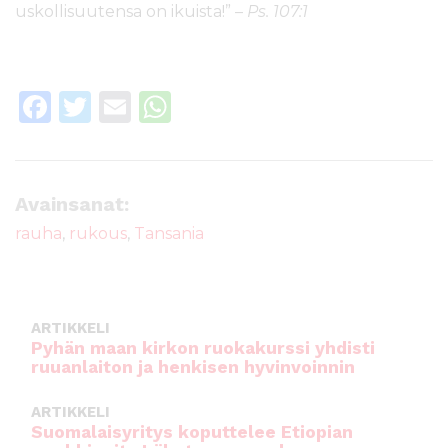
uskollisuutensa on ikuista!” –
Ps. 107:1
F
T
E
W
a
w
m
h
c
it
ai
a
e
te
l
ts
Avainsanat:
b
r
A
rauha
,
rukous
,
Tansania
o
p
o
p
k
ARTIKKELI
Pyhän maan kirkon ruokakurssi yhdisti
ruuanlaiton ja henkisen hyvinvoinnin
ARTIKKELI
Suomalaisyritys koputtelee Etiopian