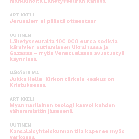
markkinoita Lähetysseuran kanssa
ARTIKKELI
Jerusalem ei päästä otteestaan
UUTINEN
Lähetysseuralta 100 000 euroa sodista
kärsivien auttamiseen Ukrainassa ja
Gazassa – myös Venezuelassa avustustyö
käynnissä
NÄKÖKULMA
Jukka Helle: Kirkon tärkein keskus on
Kristuksessa
ARTIKKELI
Myanmarilainen teologi kasvoi kahden
vähemmistön jäsenenä
UUTINEN
Kansalaisyhteiskunnan tila kapenee myös
verkossa