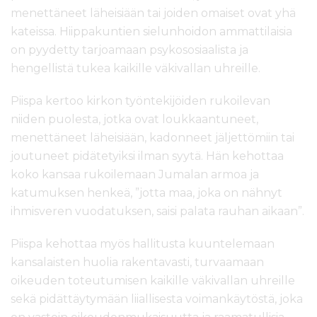
menettäneet läheisiään tai joiden omaiset ovat yhä
kateissa. Hiippakuntien sielunhoidon ammattilaisia
on pyydetty tarjoamaan psykososiaalista ja
hengellistä tukea kaikille väkivallan uhreille.
Piispa kertoo kirkon työntekijöiden rukoilevan
niiden puolesta, jotka ovat loukkaantuneet,
menettäneet läheisiään, kadonneet jäljettömiin tai
joutuneet pidätetyiksi ilman syytä. Hän kehottaa
koko kansaa rukoilemaan Jumalan armoa ja
katumuksen henkeä, ”jotta maa, joka on nähnyt
ihmisveren vuodatuksen, saisi palata rauhan aikaan”.
Piispa kehottaa myös hallitusta kuuntelemaan
kansalaisten huolia rakentavasti, turvaamaan
oikeuden toteutumisen kaikille väkivallan uhreille
sekä pidättäytymään liiallisesta voimankäytöstä, joka