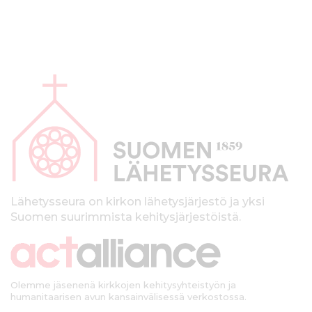
A
l
a
p
a
l
k
Lähetysseura on kirkon lähetysjärjestö ja yksi
Suomen suurimmista kehitysjärjestöistä.
k
i
Olemme jäsenenä kirkkojen kehitysyhteistyön ja
humanitaarisen avun kansainvälisessä verkostossa.