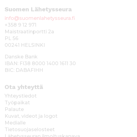
Suomen Lähetysseura
info@suomenlahetysseura.fi
+358 9 12 971
Maistraatinportti 2a
PL 56
00241 HELSINKI
Danske Bank
IBAN: FI38 8000 1400 1611 30
BIC: DABAFIHH
Ota yhteyttä
Yhteystiedot
Työpaikat
Palaute
Kuvat, videot ja logot
Medialle
Tietosuojaselosteet
Lähetysseuran ilmoituskanava