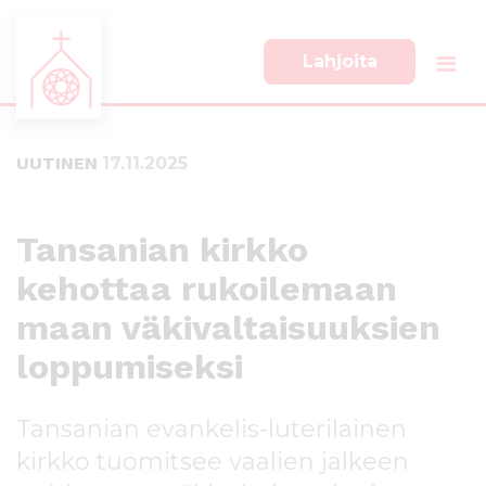
Lahjoita
S
S
i
i
i
i
UUTINEN
17.11.2025
r
r
r
r
y
y
s
a
Tansanian kirkko
u
l
kehottaa rukoilemaan
o
a
r
p
maan väkivaltaisuuksien
a
a
a
l
loppumiseksi
n
k
s
k
Tansanian evankelis-luterilainen
i
i
s
i
kirkko tuomitsee vaalien jälkeen
ä
n