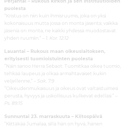
Perjantai – Rukous kirkon ja sen instituutioiden
puolesta
”Kristus on niin kuin ihmisruumis, joka on yksi
kokonaisuus mutta jossa on monta jäsentä; vaikka
jäseniä on monta, ne kaikki yhdessä muodostavat
yhden ruumiin.” –
1. Kor. 12:12
Lauantai – Rukous maan oikeuslaitoksen,
erityisesti tuomioistuinten puolesta
”Näin sanoo Herra Sebaot: Tuomitkaa oikea tuomio,
tehkää laupeus ja olkaa armahtavaiset kukin
veljellenne,” –
Sak. 7:9
”Oikeudenmukaisuus ja oikeus ovat valtaistuimesi
perusta, hyvyys ja uskollisuus kulkevat edelläsi.” –
Ps. 89:15
Sunnuntai 23. marraskuuta – Kiitospäivä
”Kiittäkää Jumalaa, sillä hän on hyvä, hänen