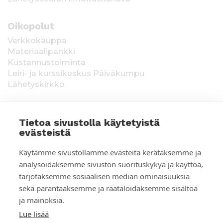
Oikopolut
Verkkokauppa
Materiaalipankki
Kustannustoiminta
Leiri- ja kurssikeskus Päiväkumpu
Lähetyskirkko
Tietoa sivustolla käytetyistä
evästeistä
T
Keräysluvat:
Manner-Suomi RA/2020/1538,
Käytämme sivustollamme evästeitä kerätäksemme ja
voimassa toistaiseksi 1.1.2021 alkaen, myönnetty
i
analysoidaksemme sivuston suorituskykyä ja käyttöä,
1.12.2020, Poliisihallitus. Ahvenanmaa ÅLR
tarjotaksemme sosiaalisen median ominaisuuksia
e
2025/5437, voimassa 1.1.–31.12.2026, myönnetty
28.8.2025 Ahvenanmaan maakuntahallitus. Kerätyt
sekä parantaaksemme ja räätälöidäksemme sisältöä
d
varat käytetään Suomen Lähetysseuran
ja mainoksia.
ulkomaantyöhön. Lahjoittajan tiedot tallennetaan
o
Lue lisää
Suomen Lähetysseuran yhteystietorekisteriin. Lue