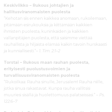
Keskiviikko – Rukous johtajien ja
hallitusviranomaisten puolesta
”Kehotan siis ennen kaikkea anomaan, rukoilemaan,
pitämään esirukouksia ja kiittämään kaikkien
ihmisten puolesta, kuninkaiden ja kaikkien
vallanpitäjien puolesta, että saisimme viettää
rauhallista ja hiljaista elämää kaikin tavoin hurskaasti
ja kunniallisesti.”–
1. Tim. 2:1–2
Torstai – Rukous maan rauhan puolesta,
erityisesti puolustusvoimien ja
turvallisuusviranomaisten puolesta
”Rukoilkaa: Rauha sinulle, Jerusalem! Rauha niille,
jotka sinua rakastavat. Kunpa rauha vallitsisi
muuriesi sisällä ja huolettomuus palatseissasi.” –
Ps.
122:6–7