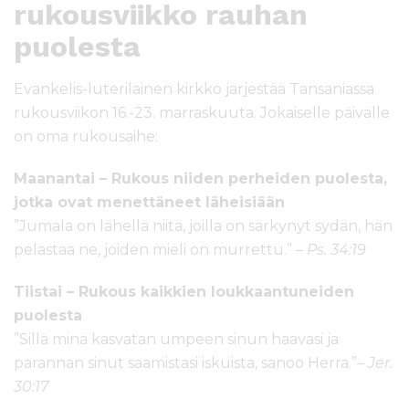
rukousviikko rauhan
puolesta
Evankelis-luterilainen kirkko järjestää Tansaniassa
rukousviikon 16.-23. marraskuuta. Jokaiselle päivälle
on oma rukousaihe:
Maanantai – Rukous niiden perheiden puolesta,
jotka ovat menettäneet läheisiään
”Jumala on lähellä niitä, joilla on särkynyt sydän, hän
pelastaa ne, joiden mieli on murrettu.” –
Ps. 34:19
Tiistai – Rukous kaikkien loukkaantuneiden
puolesta
”Sillä minä kasvatan umpeen sinun haavasi ja
parannan sinut saamistasi iskuista, sanoo Herra.”–
Jer.
30:17