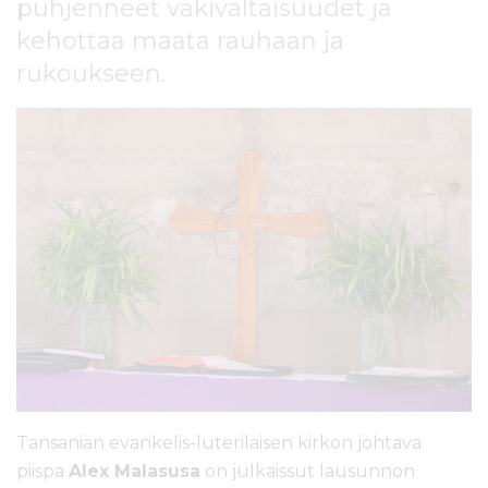
puhjenneet väkivaltaisuudet ja
l
t
kehottaa maata rauhaan ja
ö
rukoukseen.
ö
n
Tansanian evankelis-luterilaisen kirkon johtava
piispa
Alex Malasusa
on julkaissut lausunnon