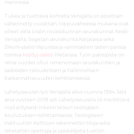
mennessä.
Tukea ja tuettavia kohteita Venäjällä on asteittain
vähennetty vuosittain, loppuvaiheessa mukana ovat
olleet vielä Uralin rovastikunnan seurakunnat Keski-
Venäjällä, Segežan seurakunta Karjalassa sekä
Dikoni-säätiö Viipurissa ja vammaisten lasten parissa
toimiva
Každyj-säätiö
Pietarissa. Työn painopiste on
viime vuodet ollut nimenomaan seurakuntien ja
säätiöiden taloudellisen ja hallinnollisen
itsekannattavuuden kehittämisessä.
Lähetysseuran työ Venäjällä alkoi vuonna 1994. Siitä
aina vuoteen 2018 asti Lähetysseuralla oli merkittävä
rooli erityisesti Inkerin kirkon teologisen
koulutuksen kehittämisessä; Teologiseen
instituuttiin Kelttoon rakennettiin tiloja sekä
lähetettiin opettajia ja opiskelijoita tuettiin