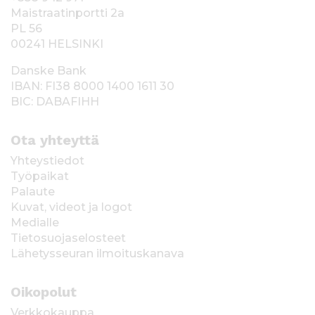
Maistraatinportti 2a
PL 56
00241 HELSINKI
Danske Bank
IBAN: FI38 8000 1400 1611 30
BIC: DABAFIHH
Ota yhteyttä
Yhteystiedot
Työpaikat
Palaute
Kuvat, videot ja logot
Medialle
Tietosuojaselosteet
Lähetysseuran ilmoituskanava
Oikopolut
Verkkokauppa