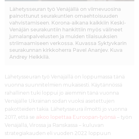
Lähetysseuran työ Venäjällä on viimevuosina
painottunut seurakuntien omaehtoisuuden
vahvistamiseen. Korona-aikana kaikkiin Keski-
Venäjän seurakuntiin hankittiin myös välineet
jumalanpalvelusten ja muiden tilaisuuksien
striimaamiseen verkossa. Kuvassa Syktyvkarin
seurakunnan kirkkoherra Pavel Ananjev. Kuva
Andrey Heikkilä.
Lähetysseuran työ Venäjällä on loppumassa tänä
vuonna suunnitelmien mukaisesti. Käytännössä
rahallinen tuki loppui jo aiemmin tänä vuonna
Venäjälle Ukrainan sodan vuoksi asetettujen
pakotteiden takia. Lähetysseura ilmoitti jo vuonna
2017, että se
aikoo lopettaa Euroopan-työnsä
– työn
Venäjällä, Virossa ja Ranskassa – kuluvan
strategiakauden eli vuoden 2022 loppuun