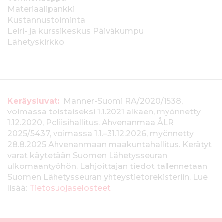
Materiaalipankki
Kustannustoiminta
Leiri- ja kurssikeskus Päiväkumpu
Lähetyskirkko
T
Keräysluvat:
Manner-Suomi RA/2020/1538,
voimassa toistaiseksi 1.1.2021 alkaen, myönnetty
i
1.12.2020, Poliisihallitus. Ahvenanmaa ÅLR
e
2025/5437, voimassa 1.1.–31.12.2026, myönnetty
28.8.2025 Ahvenanmaan maakuntahallitus. Kerätyt
d
varat käytetään Suomen Lähetysseuran
ulkomaantyöhön. Lahjoittajan tiedot tallennetaan
o
Suomen Lähetysseuran yhteystietorekisteriin. Lue
t
lisää:
Tietosuojaselosteet
k