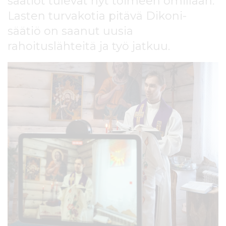
säätiöt tulevat nyt toimeen omillaan.
l
Lasten turvakotia pitävä Dikoni-
t
ö
säätiö on saanut uusia
ö
rahoituslähteitä ja työ jatkuu.
n