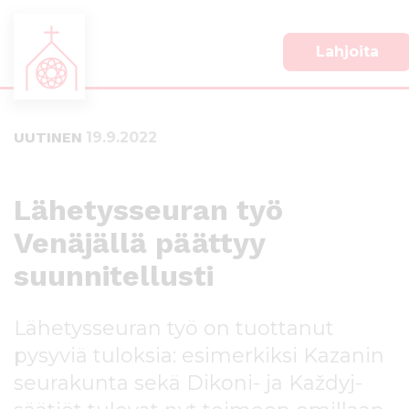
Lahjoita
S
S
i
i
i
i
UUTINEN
19.9.2022
r
r
r
r
y
y
s
a
Lähetysseuran työ
u
l
Venäjällä päättyy
o
a
r
p
suunnitellusti
a
a
a
l
n
k
Lähetysseuran työ on tuottanut
s
k
pysyviä tuloksia: esimerkiksi Kazanin
i
i
s
i
seurakunta sekä Dikoni- ja Každyj-
ä
n