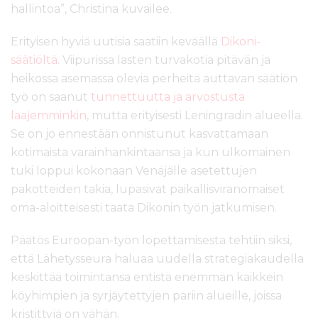
hallintoa”, Christina kuvailee.
Erityisen hyviä uutisia saatiin keväällä
Dikoni-
säätiöltä
. Viipurissa lasten turvakotia pitävän ja
heikossa asemassa olevia perheitä auttavan säätiön
työ on saanut
tunnettuutta ja arvostusta
laajemminkin
, mutta erityisesti Leningradin alueella.
Se on jo ennestään onnistunut kasvattamaan
kotimaista varainhankintaansa ja kun ulkomainen
tuki loppui kokonaan Venäjälle asetettujen
pakotteiden takia, lupasivat paikallisviranomaiset
oma-aloitteisesti taata Dikonin työn jatkumisen.
Päätös Euroopan-työn lopettamisesta tehtiin siksi,
että Lähetysseura haluaa uudella strategiakaudella
keskittää toimintansa entistä enemmän kaikkein
köyhimpien ja syrjäytettyjen pariin alueille, joissa
kristittyjä on vähän.