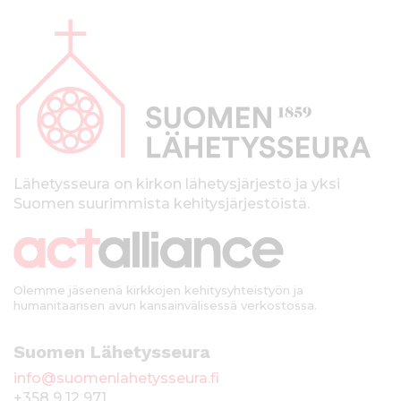
A
l
a
p
a
l
k
Lähetysseura on kirkon lähetysjärjestö ja yksi
Suomen suurimmista kehitysjärjestöistä.
k
i
Olemme jäsenenä kirkkojen kehitysyhteistyön ja
humanitaarisen avun kansainvälisessä verkostossa.
Suomen Lähetysseura
info@suomenlahetysseura.fi
+358 9 12 971