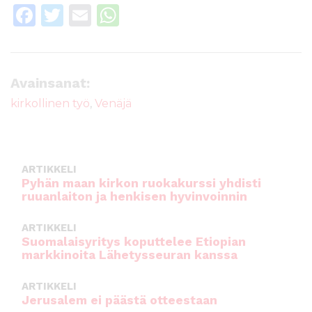
F
T
E
W
a
w
m
h
c
it
ai
a
e
te
l
ts
Avainsanat:
b
r
A
kirkollinen työ
,
Venäjä
o
p
o
p
k
ARTIKKELI
Pyhän maan kirkon ruokakurssi yhdisti
ruuanlaiton ja henkisen hyvinvoinnin
ARTIKKELI
Suomalaisyritys koputtelee Etiopian
markkinoita Lähetysseuran kanssa
ARTIKKELI
Jerusalem ei päästä otteestaan