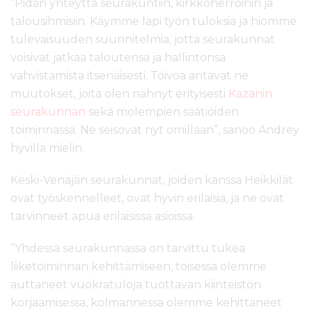
”Pidän yhteyttä seurakuntiin, kirkkoherroihin ja
talousihmisiin. Käymme läpi työn tuloksia ja hiomme
tulevaisuuden suunnitelmia, jotta seurakunnat
voisivat jatkaa taloutensa ja hallintonsa
vahvistamista itsenäisesti. Toivoa antavat ne
muutokset, joita olen nähnyt erityisesti
Kazanin
seurakunnan
sekä molempien säätiöiden
toiminnassa. Ne seisovat nyt omillaan”, sanoo Andrey
hyvillä mielin.
Keski-Venäjän seurakunnat, joiden kanssa Heikkilät
ovat työskennelleet, ovat hyvin erilaisia, ja ne ovat
tarvinneet apua erilaisissa asioissa.
”Yhdessä seurakunnassa on tarvittu tukea
liiketoiminnan kehittämiseen, toisessa olemme
auttaneet vuokratuloja tuottavan kiinteistön
korjaamisessa, kolmannessa olemme kehittäneet