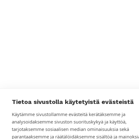
s
s
e
u
r
a
n
s
o
s
Tietoa sivustolla käytetyistä evästeistä
i
Käytämme sivustollamme evästeitä kerätäksemme ja
a
analysoidaksemme sivuston suorituskykyä ja käyttöä,
tarjotaksemme sosiaalisen median ominaisuuksia sekä
a
parantaaksemme ja räätälöidäksemme sisältöä ja mainoksi