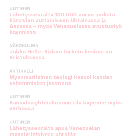
UUTINEN
Lähetysseuralta 100 000 euroa sodista
kärsivien auttamiseen Ukrainassa ja
Gazassa – myös Venezuelassa avustustyö
käynnissä
NÄKÖKULMA
Jukka Helle: Kirkon tärkein keskus on
Kristuksessa
ARTIKKELI
Myanmarilainen teologi kasvoi kahden
vähemmistön jäsenenä
UUTINEN
Kansalaisyhteiskunnan tila kapenee myös
verkossa
UUTINEN
Lähetysseuralta apua Venezuelan
maanjäristyksen uhreille