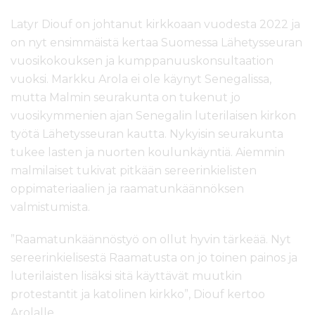
Latyr Diouf on johtanut kirkkoaan vuodesta 2022 ja
on nyt ensimmäistä kertaa Suomessa Lähetysseuran
vuosikokouksen ja kumppanuuskonsultaation
vuoksi. Markku Arola ei ole käynyt Senegalissa,
mutta Malmin seurakunta on tukenut jo
vuosikymmenien ajan Senegalin luterilaisen kirkon
työtä Lähetysseuran kautta. Nykyisin seurakunta
tukee lasten ja nuorten koulunkäyntiä. Aiemmin
malmilaiset tukivat pitkään sereerinkielisten
oppimateriaalien ja raamatunkäännöksen
valmistumista.
”Raamatunkäännöstyö on ollut hyvin tärkeää. Nyt
sereerinkielisestä Raamatusta on jo toinen painos ja
luterilaisten lisäksi sitä käyttävät muutkin
protestantit ja katolinen kirkko”, Diouf kertoo
Arolalle.