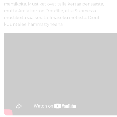
mansikoita. Mustikat ovat tällä kertaa pensaasta,
mutta Arola kertoo Dioufille, että Suomessa
mustikoita saa kerätä ilmaiseksi metsistä. Diouf
kuuntelee hämmästyneenä.