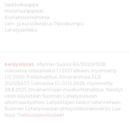
Verkkokauppa
Materiaalipankki
Kustannustoiminta
Leiri- ja kurssikeskus Päiväkumpu
Lähetyskirkko
T
Keräysluvat:
Manner-Suomi RA/2020/1538,
voimassa toistaiseksi 1.1.2021 alkaen, myönnetty
i
1.12.2020, Poliisihallitus. Ahvenanmaa ÅLR
e
2025/5437, voimassa 1.1.–31.12.2026, myönnetty
28.8.2025 Ahvenanmaan maakuntahallitus. Kerätyt
d
varat käytetään Suomen Lähetysseuran
ulkomaantyöhön. Lahjoittajan tiedot tallennetaan
o
Suomen Lähetysseuran yhteystietorekisteriin. Lue
t
lisää:
Tietosuojaselosteet
k