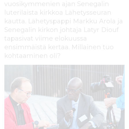
vuosikymmenien ajan Senegalin
l
t
luterilaista kirkkoa Lähetysseuran
ö
kautta. Lähetyspappi Markku Arola ja
ö
n
Senegalin kirkon johtaja Latyr Diouf
tapasivat viime elokuussa
ensimmäistä kertaa. Millainen tuo
kohtaaminen oli?