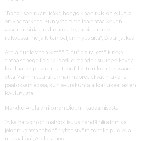
”Rahallisen tuen lisäksi hengellinen tuki on ollut ja
on yhä tärkeää. Kun yritämme laajentaa kirkon
vaikutuspiiriä uusille alueille, tarvitsemme
rukoustanne ja kiitän paljon myös siitä”, Diouf jatkaa.
Arola puolestaan kiittää Dioufia siitä, että kirkko
antaa senegalilaisille lapsille mahdollisuuden käydä
koulua ja oppia uutta. Diouf ilahtuu kuulleessaan,
että Malmin seurakunnan nuoret olivat mukana
päätöksenteossa, kun seurakunta alkoi tukea lasten
koulutusta.
Markku Arola on iloinen Dioufin tapaamisesta.
”Aika harvoin on mahdollisuus nähdä niitä ihmisiä,
joiden kanssa tehdään yhteistyötä toisella puolella
maapalloa”, Arola sanoo.