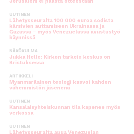
Jerusalem ei päästä otteestaan
UUTINEN
Lähetysseuralta 100 000 euroa sodista
kärsivien auttamiseen Ukrainassa ja
Gazassa – myös Venezuelassa avustustyö
käynnissä
NÄKÖKULMA
Jukka Helle: Kirkon tärkein keskus on
Kristuksessa
ARTIKKELI
Myanmarilainen teologi kasvoi kahden
vähemmistön jäsenenä
UUTINEN
Kansalaisyhteiskunnan tila kapenee myös
verkossa
UUTINEN
Lähetysseuralta apua Venezuelan