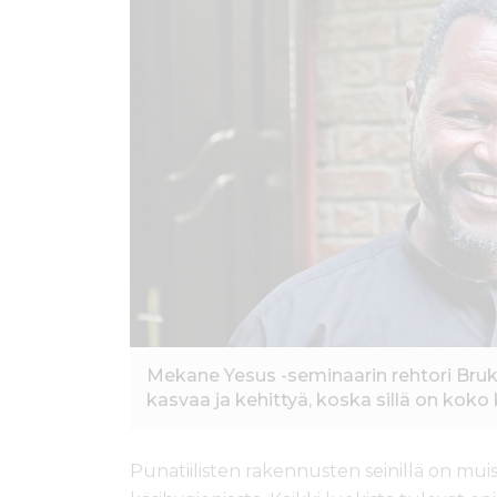
ö
n
Mekane Yesus -seminaarin rehtori Bruk 
kasvaa ja kehittyä, koska sillä on koko 
Punatiilisten rakennusten seinillä on muis