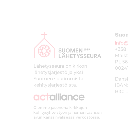
A
Suo
l
info@
a
+358 
p
Maist
PL 56
a
Lähetysseura on kirkon
0024
lähetysjärjestö ja yksi
l
Suomen suurimmista
Dans
k
kehitysjärjestöistä.
IBAN:
BIC:
k
i
Olemme jäsenenä kirkkojen
kehitysyhteistyön ja humanitaarisen
avun kansainvälisessä verkostossa.