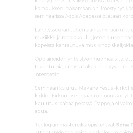
käsihygieniasta. Kaikki luokista tulevat opi
kampuksen maisemaan on ilmestynyt käsie
seminaarissa Addis Abebassa otetaan koro
Lähetysseuran tukemaan seminaariin kuul
musiikki- ja mediakoulu, joten alueen ään
kopeista kantautuva musiikinopiskelijoiden
Oppiaineiden yhteistyön huomaa siitä, et
tapahtumia, omasta takaa järjestyvät musi
internetiin.
Seminaari kuuluu Mekane Yesus -kirkolle,
kirkko. Kirkon jäsenmäärä on noussut yli 
koulutus laahaa perässä. Pappeja ei valmis
apua.
Teologian maistereiksi opiskelevat
Sena F
että etenkin teologiaa opiskelevien naist