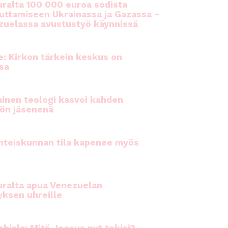
ralta 100 000 euroa sodista
auttamiseen Ukrainassa ja Gazassa –
uelassa avustustyö käynnissä
e: Kirkon tärkein keskus on
sa
inen teologi kasvoi kahden
ön jäsenenä
hteiskunnan tila kapenee myös
ralta apua Venezuelan
yksen uhreille