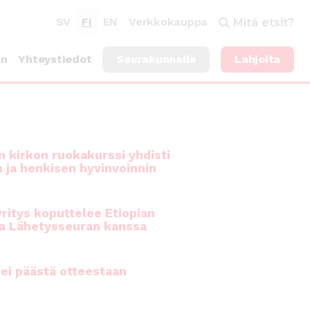
SV
FI
EN
Verkkokauppa
Mitä etsit?
an
Yhteystiedot
Seurakunnalle
Lahjoita
 kirkon ruokakurssi yhdisti
n ja henkisen hyvinvoinnin
ritys koputtelee Etiopian
a Lähetysseuran kanssa
ei päästä otteestaan