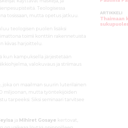
Pauliina Pa
skelijat käyttävät maskeja, ja
npesupisteitä. Teologisessa
ARTIKKELI
na tosissaan, mutta opetus jatkuu.
Thaimaan 
sukupuole
uu teologisen puolen lisäksi
imattona toimii konttiin rakennetuista
 kiivas harjoittelu.
tä kun kampuksella järjestetään
ikkiohjelma, valokuvaus ja striimaus
 joka on maailman suurin luterilainen
10 miljoonan, mutta työntekijöiden
tu tarpeeksi. Siksi seminaari tarvitsee
eyisa
ja
Mihiret Gosaye
kertovat,
en on vaikeaa löytää opinnoilleen