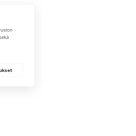
vuston
 sekä
ukset