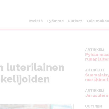
Meistä
Työmme
Uutiset
Tule muka
ARTIKKELI
Pyhän maan
ruuanlaito
 luterilainen
ARTIKKELI
Suomalaisy
kelijoiden
markkinoit
ARTIKKELI
Jerusalem 
UUTINEN