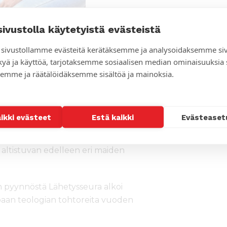
aaneet tukea
sivustolla käytetyistä evästeistä
 ovat luokkansa
 valmistuneet
sivustollamme evästeitä kerätäksemme ja analysoidaksemme si
n seminaarissa
kyä ja käyttöä, tarjotaksemme sosiaalisen median ominaisuuksia
emme ja räätälöidäksemme sisältöä ja mainoksia.
k Ayele
pitää suhdetta Lähetyseuraan
.
aikki evästeet
Estä kaikki
Evästeaset
pettajia. Nyt se on täysin
altistuvan edelleen eri maiden
n pyynnöstä Lähetysseura alkoi
ebaan teologian tohtoreita vuoden