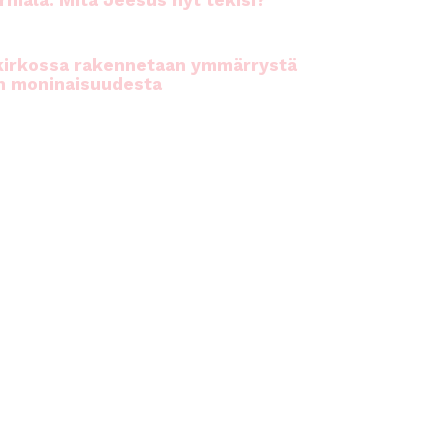
rhiala: Mitä Jeesus nyt tekisi?
kirkossa rakennetaan ymmärrystä
n moninaisuudesta