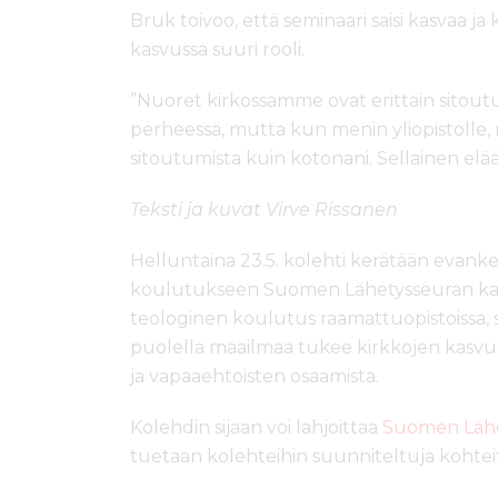
Bruk toivoo, että seminaari saisi kasvaa ja 
kasvussa suuri rooli.
”Nuoret kirkossamme ovat erittäin sitoutun
perheessä, mutta kun menin yliopistolle,
sitoutumista kuin kotonani. Sellainen elää
Teksti ja kuvat Virve Rissanen
Helluntaina 23.5. kolehti kerätään evanke
koulutukseen Suomen Lähetysseuran ka
teologinen koulutus raamattuopistoissa, se
puolella maailmaa tukee kirkkojen kasvua
ja vapaaehtoisten osaamista.
Kolehdin sijaan voi lahjoittaa
Suomen Lähet
tuetaan kolehteihin suunniteltuja kohtei