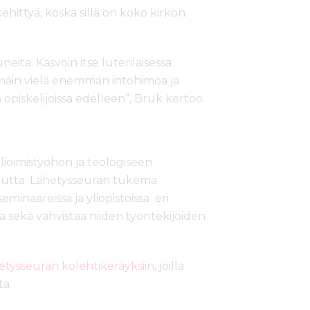
kehittyä, koska sillä on koko kirkon
eita. Kasvoin itse luterilaisessa
 näin vielä enemmän intohimoa ja
 opiskelijoissa edelleen”, Bruk kertoo.
lioimistyöhön ja teologiseen
utta. Lähetysseuran tukema
minaareissa ja yliopistoissa eri
 sekä vahvistaa niiden työntekijöiden
ysseuran kolehtikeräyksiin
, joilla
ta.