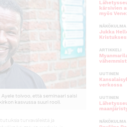
Lähetysseu
kärsivien 
myös Venez
NÄKÖKULMA
Jukka Hell
Kristukses
ARTIKKELI
Myanmarila
vähemmist
UUTINEN
Kansalaisy
verkossa
Ayele toivoo, että seminaari saisi
UUTINEN
kirkon kasvussa suuri rooli.
Lähetysseu
maanjärist
tutuksia turvaväleistä ja
NÄKÖKULMA