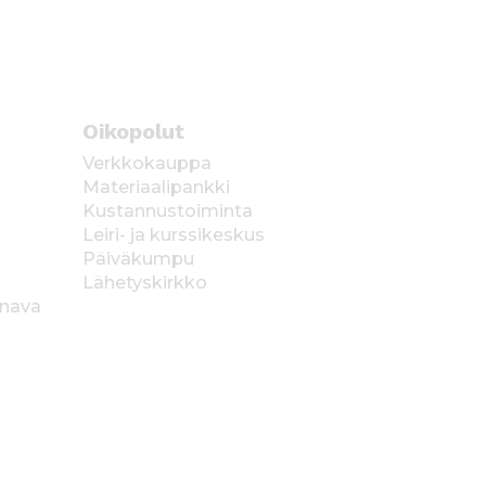
Oikopolut
Verkkokauppa
Materiaalipankki
Kustannustoiminta
Leiri- ja kurssikeskus
Päiväkumpu
Lähetyskirkko
anava