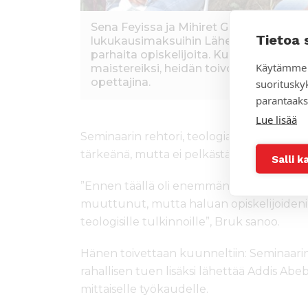
Sena Feyissa ja Mihiret Gosaye ovat s
Tietoa 
lukukausimaksuihin Lähetysseuralta ja
parhaita opiskelijoita. Kun naiset ovat
Käytämme 
maistereiksi, heidän toivotaan jatkava
opettajina.
suoritusky
parantaaks
Lue lisää
Seminaarin rehtori, teologian tohtori
Bru
tärkeänä, mutta ei pelkästään rahan takia
Salli k
”Ennen täällä oli enemmän ulkomaalaisia o
muuttunut, mutta haluan opiskelijoideni 
teologisille tulkinnoille”, Bruk sanoo.
Hänen toivettaan kuunneltiin: Seminaari
rahallisen tuen lisäksi lähettää Addis Ab
mittaiselle työkaudelle.