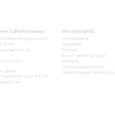
men Lähetysseura
Ota yhteyttä
suomenlahetysseura.fi
Yhteystiedot
9 12 971
Työpaikat
raatinportti 2a
Palaute
Kuvat, videot ja logot
1 HELSINKI
Medialle
Tietosuojaselosteet
ke Bank
Lähetysseuran ilmoitusk
 FI38 8000 1400 1611 30
 DABAFIHH