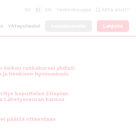
SV
FI
EN
Verkkokauppa
Mitä etsit?
an
Yhteystiedot
Seurakunnalle
Lahjoita
 kirkon ruokakurssi yhdisti
n ja henkisen hyvinvoinnin
ritys koputtelee Etiopian
a Lähetysseuran kanssa
ei päästä otteestaan