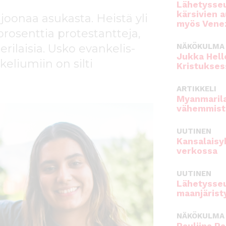
Lähetysseu
kärsivien 
joonaa asukasta. Heistä yli
myös Venez
 prosenttia protestantteja,
erilaisia. Usko evankelis-
NÄKÖKULMA
Jukka Hell
keliumiin on silti
Kristukses
ARTIKKELI
Myanmarila
vähemmist
UUTINEN
Kansalaisy
verkossa
UUTINEN
Lähetysseu
maanjärist
NÄKÖKULMA