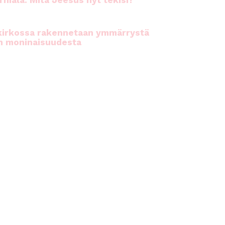
rhiala: Mitä Jeesus nyt tekisi?
kirkossa rakennetaan ymmärrystä
n moninaisuudesta