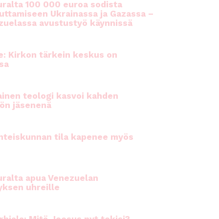
ralta 100 000 euroa sodista
auttamiseen Ukrainassa ja Gazassa –
uelassa avustustyö käynnissä
e: Kirkon tärkein keskus on
sa
inen teologi kasvoi kahden
ön jäsenenä
hteiskunnan tila kapenee myös
ralta apua Venezuelan
yksen uhreille