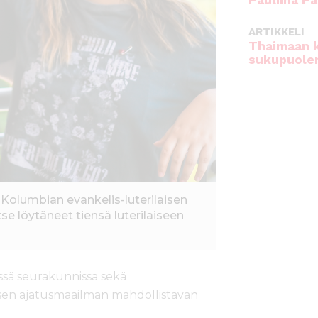
Pauliina Pa
ARTIKKELI
Thaimaan 
sukupuole
Kolumbian evankelis-luterilaisen
tse löytäneet tiensä luterilaiseen
issä seurakunnissa sekä
laisen ajatusmaailman mahdollistavan