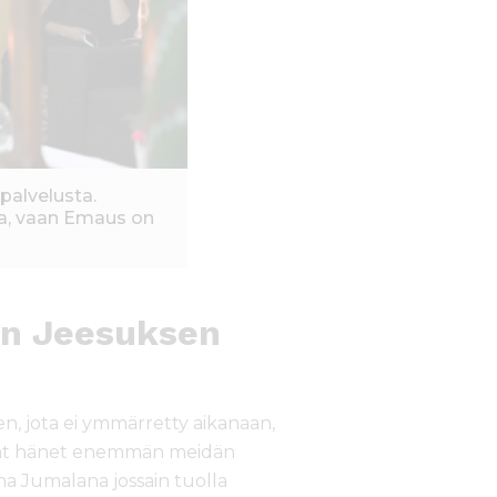
palvelusta.
taa, vaan Emaus on
en Jeesuksen
n, jota ei ymmärretty aikanaan,
isivät hänet enemmän meidän
 Jumalana jossain tuolla