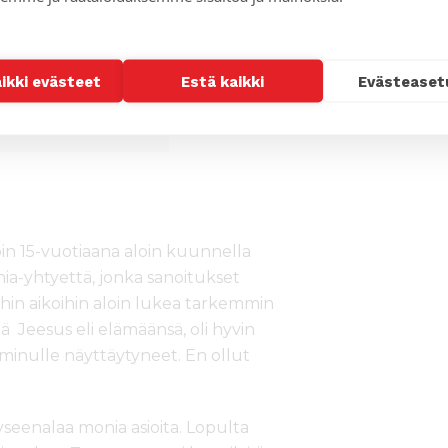
aikki evästeet
Estä kaikki
Evästeaset
otka ovat kasvaneet
in 15-vuotiaana aloin kuunnella
ia-yhtyettä, jonka sanoitukset
ihin aikoihin aloin lukea tarkemmin
ä Jeesus eli elämäänsä, oli hyvin
t minulle näyttäytyneet. En ollut
seenalaa monia asioita. Lopulta