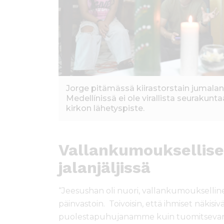
Jorge pitämässä kiirastorstain jumalan
Medellínissä ei ole virallista seurakun
kirkon lähetyspiste.
Vallankumouksellis
jalanjäljissä
“Jeesushan oli nuori, vallankumoukselline
päinvastoin. Toivoisin, että ihmiset näk
puolestapuhujanamme kuin tuomitsevana