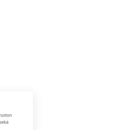
vuston
 sekä