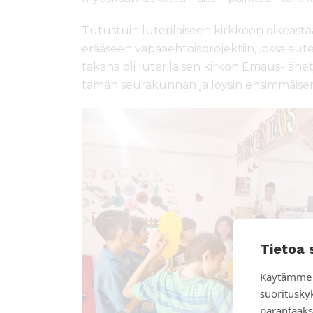
Tutustuin luterilaiseen kirkkoon oikeasta
erääseen vapaaehtoisprojektiin, jossa aut
takana oli luterilaisen kirkon Emaus-lähet
tämän seurakunnan ja löysin ensimmäisen 
Tietoa 
Käytämme 
suoritusky
parantaaks