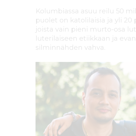
ö
n
Kolumbiassa asuu reilu 50 mil
puolet on katolilaisia ja yli 20
joista vain pieni murto-osa lut
luterilaiseen etiikkaan ja evan
silminnähden vahva.