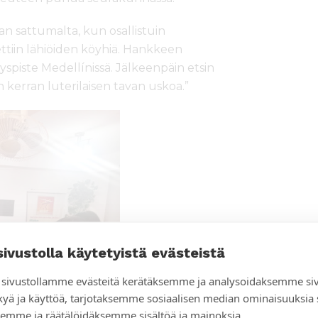
an sattumalta, kun osallistuin
ettiin lähiöiden köyhiä. Hankkeen
yspiste Medellínissä. Jälkeenpäin etsin
kerran luterilaisen tavan uskoa.”
sivustolla käytetyistä evästeistä
sivustollamme evästeitä kerätäksemme ja analysoidaksemme si
kyä ja käyttöä, tarjotaksemme sosiaalisen median ominaisuuksia
emme ja räätälöidäksemme sisältöä ja mainoksia.