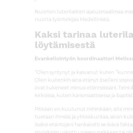
Nuorten luterilaisten ajatusmaailmaa meil
nuorta työntekijää Medellínistä.
Kaksi tarinaa luteri
löytämisestä
Evankeliointyön koordinaattori Meliss
“Olen syntynyt ja kasvanut kuten “kunnon 
Olen kuitenkin aina etsinyt itselleni sop
ovat tukeneet minua etsinnöissäni. Teini-ikäi
kirkoissa, kuten karismaattisessa ja baptist
Pitkään en kuulunut mihinkään, sillä minul
tuetaan ihmisiä ja yhteiskuntaa, aivan ku
lisäksi etsintöjäni hankaloitti se ikävä fak
myöskään uskottu naisen paikkaan tai o