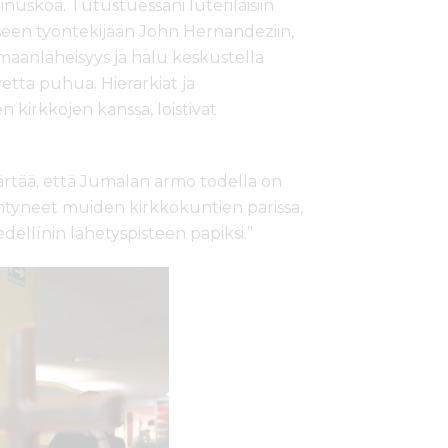
nuskoa. Tutustuessani luterilaisiin
iseen työntekijään John Hernandeziin,
aanläheisyys ja halu keskustella
vetta puhua. Hierarkiat ja
n kirkkojen kanssa, loistivat
rtää, että Jumalan armo todella on
 syntyneet muiden kirkkokuntien parissa,
edellínin lähetyspisteen papiksi.”