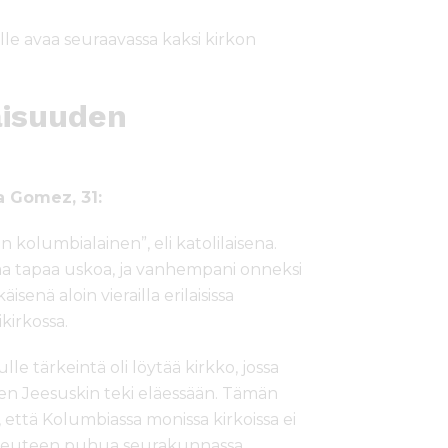
le avaa seuraavassa kaksi kirkon
laisuuden
a Gomez, 31:
kolumbialainen”, eli katolilaisena.
ivaa tapaa uskoa, ja vanhempani onneksi
senä aloin vierailla erilaisissa
ikirkossa.
le tärkeintä oli löytää kirkko, jossa
ten Jeesuskin teki eläessään. Tämän
ta, että Kolumbiassa monissa kirkoissa ei
ikeuteen puhua seurakunnassa.