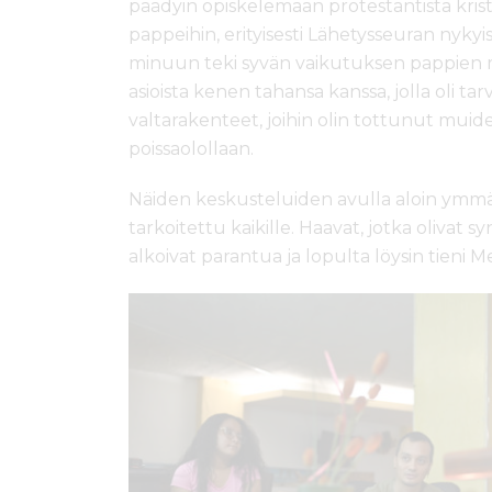
päädyin opiskelemaan protestantista kristi
pappeihin, erityisesti Lähetysseuran nyky
minuun teki syvän vaikutuksen pappien m
asioista kenen tahansa kanssa, jolla oli tar
valtarakenteet, joihin olin tottunut muide
poissaolollaan.
Näiden keskusteluiden avulla aloin ymmä
tarkoitettu kaikille. Haavat, jotka olivat
alkoivat parantua ja lopulta löysin tieni M