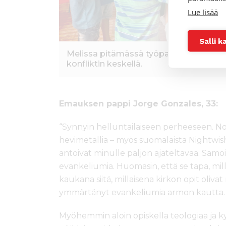
Lue lisää
Salli k
Melissa pitämässä työpajaa lapsille, j
konfliktin keskellä.
Emauksen pappi Jorge Gonzales, 33:
“Synnyin helluntailaiseen perheeseen. No
hevimetallia – myös suomalaista Nightwish
antoivat minulle paljon ajateltavaa. Samo
evankeliumia. Huomasin, että se tapa, mill
kaukana siitä, millaisena kirkon opit oliva
ymmärtänyt evankeliumia armon kautta.
Myöhemmin aloin opiskella teologiaa ja ky