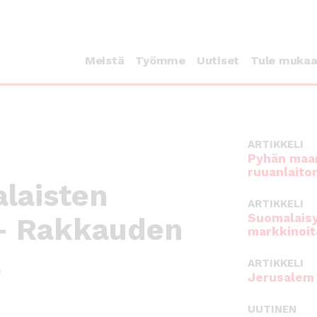
Meistä
Työmme
Uutiset
Tule muka
ARTIKKELI
Pyhän maan
ruuanlaito
laisten
ARTIKKELI
Suomalaisy
 – Rakkauden
markkinoit
a
ARTIKKELI
Jerusalem 
UUTINEN