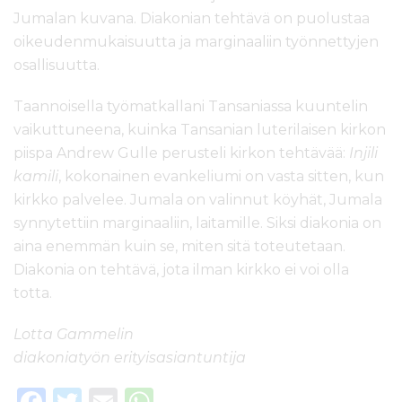
Jumalan kuvana. Diakonian tehtävä on puolustaa
oikeudenmukaisuutta ja marginaaliin työnnettyjen
osallisuutta.
Taannoisella työmatkallani Tansaniassa kuuntelin
vaikuttuneena, kuinka Tansanian luterilaisen kirkon
piispa Andrew Gulle perusteli kirkon tehtävää:
Injili
kamili
, kokonainen evankeliumi on vasta sitten, kun
kirkko palvelee. Jumala on valinnut köyhät, Jumala
synnytettiin marginaaliin, laitamille. Siksi diakonia on
aina enemmän kuin se, miten sitä toteutetaan.
Diakonia on tehtävä, jota ilman kirkko ei voi olla
totta.
Lotta Gammelin
diakoniatyön erityisasiantuntija
F
T
E
W