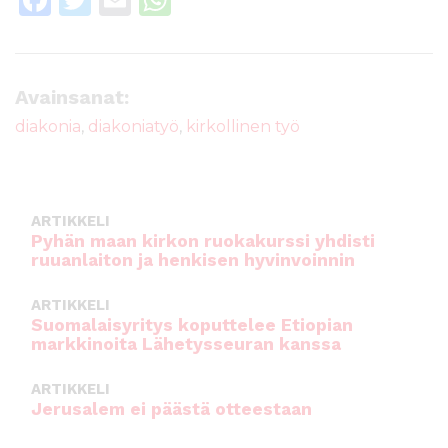
a
w
m
h
c
it
ai
a
e
te
l
ts
Avainsanat:
b
r
A
diakonia
,
diakoniatyö
,
kirkollinen työ
o
p
o
p
k
ARTIKKELI
Pyhän maan kirkon ruokakurssi yhdisti
ruuanlaiton ja henkisen hyvinvoinnin
ARTIKKELI
Suomalaisyritys koputtelee Etiopian
markkinoita Lähetysseuran kanssa
ARTIKKELI
Jerusalem ei päästä otteestaan