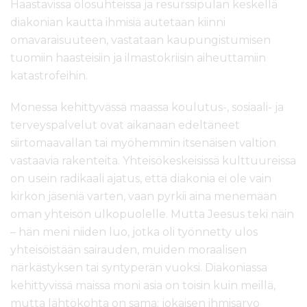
Haastavissa olosuhteissa ja resurssipulan keskellä
diakonian kautta ihmisiä autetaan kiinni
omavaraisuuteen, vastataan kaupungistumisen
tuomiin haasteisiin ja ilmastokriisin aiheuttamiin
katastrofeihin.
Monessa kehittyvässä maassa koulutus-, sosiaali- ja
terveyspalvelut ovat aikanaan edeltäneet
siirtomaavallan tai myöhemmin itsenäisen valtion
vastaavia rakenteita. Yhteisökeskeisissä kulttuureissa
on usein radikaali ajatus, että diakonia ei ole vain
kirkon jäseniä varten, vaan pyrkii aina menemään
oman yhteisön ulkopuolelle. Mutta Jeesus teki näin
– hän meni niiden luo, jotka oli työnnetty ulos
yhteisöistään sairauden, muiden moraalisen
närkästyksen tai syntyperän vuoksi. Diakoniassa
kehittyvissä maissa moni asia on toisin kuin meillä,
mutta lähtökohta on sama: jokaisen ihmisarvo