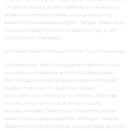
On aika juhlia sitä, kuinka diakonia on rakentanut
yhdenveroisempaa yhteiskuntaa ja vastannut
heikoimmassa asemassa olevien hätään. Diakonia on
osa suomalaisen hyvinvointivaltion tarinaa ja sen
vuotokohtien paikkaaja.
Globaalisti diakonia on puitteiltaan hyvin toisenlaista.
Lähetysseuran kirkkokumppanien diakonia eroaa
suuresti suomalaisesta seurakuntadiakoniasta.
Työntekijäpulasta kärsivissä kirkossa kehittyvissä
maissa on ani harvoin diakonian virkaan
koulutettuja tai vihittyjä ammattilaisia. Diakoniaa
seurakunnissa toteuttavat ennen muuta
seurakuntalaiset. Diakonia on lähimmäisyyttä ja
usein niukkuudesta jakamista. Kirkkojen rinnalla
diakonista tehtävää hoitavat uskopohjaiset järjestöt.