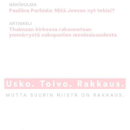
NÄKÖKULMA
Pauliina Parhiala: Mitä Jeesus nyt tekisi?
ARTIKKELI
Thaimaan kirkossa rakennetaan
ymmärrystä sukupuolen moninaisuudesta
A