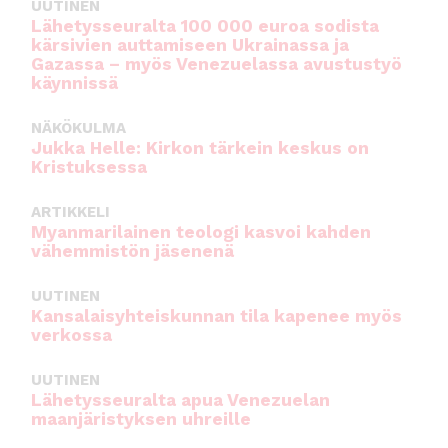
UUTINEN
Lähetysseuralta 100 000 euroa sodista
kärsivien auttamiseen Ukrainassa ja
Gazassa – myös Venezuelassa avustustyö
käynnissä
NÄKÖKULMA
Jukka Helle: Kirkon tärkein keskus on
Kristuksessa
ARTIKKELI
Myanmarilainen teologi kasvoi kahden
vähemmistön jäsenenä
UUTINEN
Kansalaisyhteiskunnan tila kapenee myös
verkossa
UUTINEN
Lähetysseuralta apua Venezuelan
maanjäristyksen uhreille