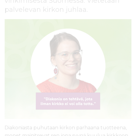
vihkimisestä Suomessa. Vietetään
l
palvelevan kirkon juhlaa.
t
ö
ö
n
Diakoniasta puhutaan kirkon parhaana tuotteena,
monet mainitsevat sen jopa syynä kuulua kirkkoon.