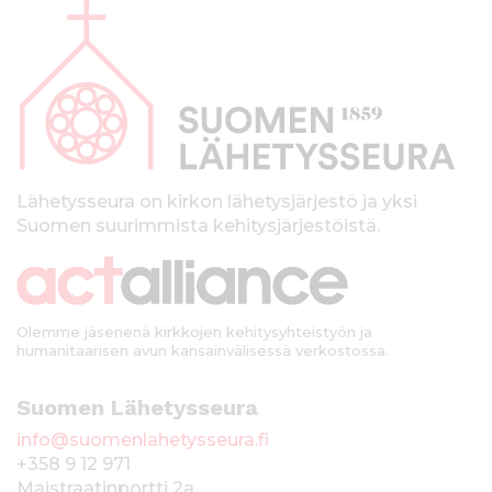
l
a
p
a
l
k
Lähetysseura on kirkon lähetysjärjestö ja yksi
Suomen suurimmista kehitysjärjestöistä.
k
i
Olemme jäsenenä kirkkojen kehitysyhteistyön ja
humanitaarisen avun kansainvälisessä verkostossa.
Suomen Lähetysseura
info@suomenlahetysseura.fi
+358 9 12 971
Maistraatinportti 2a