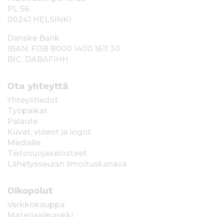
PL 56
00241 HELSINKI
Danske Bank
IBAN: FI38 8000 1400 1611 30
BIC: DABAFIHH
Ota yhteyttä
Yhteystiedot
Työpaikat
Palaute
Kuvat, videot ja logot
Medialle
Tietosuojaselosteet
Lähetysseuran ilmoituskanava
Oikopolut
Verkkokauppa
Materiaalipankki