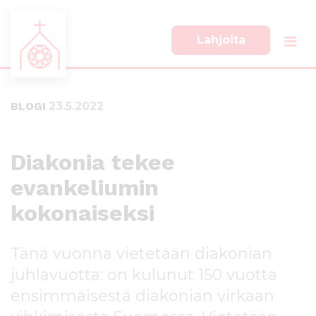
Lahjoita
S
S
i
i
i
i
BLOGI
23.5.2022
r
r
r
r
y
y
s
a
Diakonia tekee
u
l
evankeliumin
o
a
r
p
kokonaiseksi
a
a
a
l
n
k
Tänä vuonna vietetään diakonian
s
k
juhlavuotta: on kulunut 150 vuotta
i
i
s
i
ensimmäisestä diakonian virkaan
ä
n