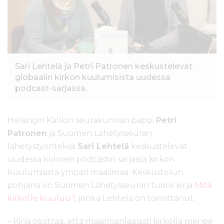
l
t
ö
ö
n
Sari Lehtelä ja Petri Patronen keskustelevat
globaalin kirkon kuulumisista uudessa
podcast-sarjassa.
Helsingin Kallion seurakunnan pappi
Petri
Patronen
ja Suomen Lähetysseuran
lähetystyöntekijä
Sari Lehtelä
keskustelevat
uudessa kolmen podcastin sarjassa kirkon
kuulumisista ympäri maailmaa. Keskustelun
pohjana on Suomen Lähetysseuran tuore kirja
Mitä
kirkolle kuuluu?
, jonka Lehtelä on toimittanut.
– Kirja osoittaa, että maailmanlaajasti kirkolla menee