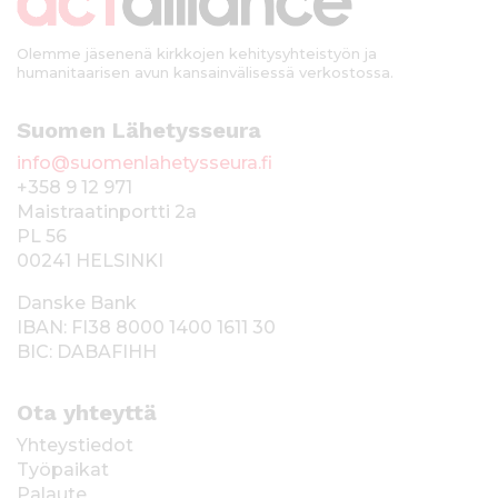
i
Olemme jäsenenä kirkkojen kehitysyhteistyön ja
humanitaarisen avun kansainvälisessä verkostossa.
Suomen Lähetysseura
info@suomenlahetysseura.fi
+358 9 12 971
Maistraatinportti 2a
PL 56
00241 HELSINKI
Danske Bank
IBAN: FI38 8000 1400 1611 30
BIC: DABAFIHH
Ota yhteyttä
Yhteystiedot
Työpaikat
Palaute