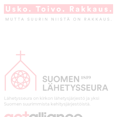
A
l
a
p
a
l
k
Lähetysseura on kirkon lähetysjärjestö ja yksi
Suomen suurimmista kehitysjärjestöistä.
k