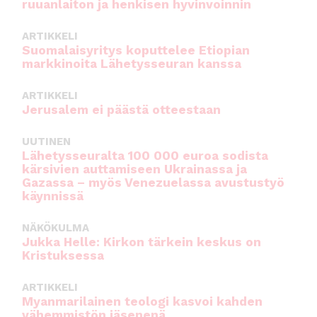
ruuanlaiton ja henkisen hyvinvoinnin
ARTIKKELI
Suomalaisyritys koputtelee Etiopian
markkinoita Lähetysseuran kanssa
ARTIKKELI
Jerusalem ei päästä otteestaan
UUTINEN
Lähetysseuralta 100 000 euroa sodista
kärsivien auttamiseen Ukrainassa ja
Gazassa – myös Venezuelassa avustustyö
käynnissä
NÄKÖKULMA
Jukka Helle: Kirkon tärkein keskus on
Kristuksessa
ARTIKKELI
Myanmarilainen teologi kasvoi kahden
vähemmistön jäsenenä