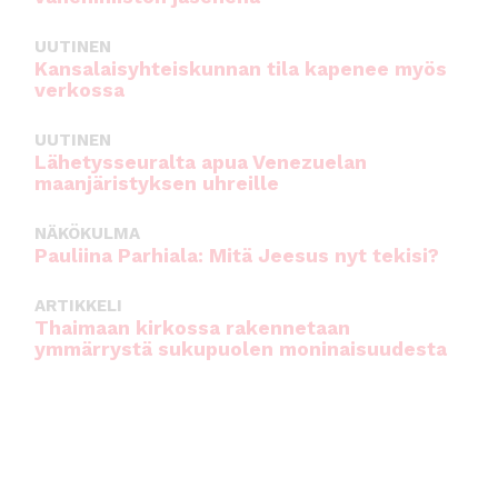
UUTINEN
Kansalaisyhteiskunnan tila kapenee myös
verkossa
UUTINEN
Lähetysseuralta apua Venezuelan
maanjäristyksen uhreille
NÄKÖKULMA
Pauliina Parhiala: Mitä Jeesus nyt tekisi?
ARTIKKELI
Thaimaan kirkossa rakennetaan
ymmärrystä sukupuolen moninaisuudesta