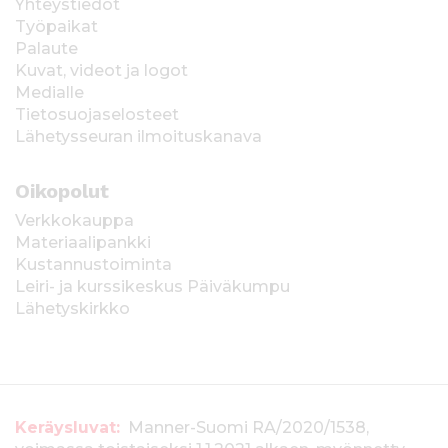
Yhteystiedot
Työpaikat
Palaute
Kuvat, videot ja logot
Medialle
Tietosuojaselosteet
Lähetysseuran ilmoituskanava
Oikopolut
Verkkokauppa
Materiaalipankki
Kustannustoiminta
Leiri- ja kurssikeskus Päiväkumpu
Lähetyskirkko
T
Keräysluvat:
Manner-Suomi RA/2020/1538,