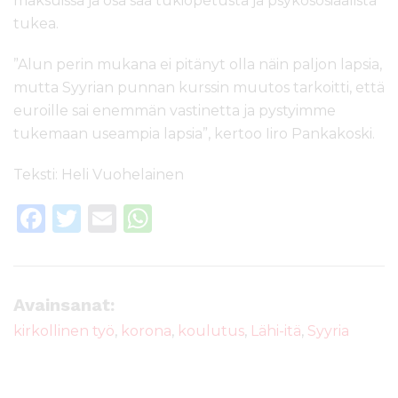
maksuissa ja osa saa tukiopetusta ja psykososiaalista
tukea.
”Alun perin mukana ei pitänyt olla näin paljon lapsia,
mutta Syyrian punnan kurssin muutos tarkoitti, että
euroille sai enemmän vastinetta ja pystyimme
tukemaan useampia lapsia”, kertoo Iiro Pankakoski.
Teksti: Heli Vuohelainen
F
T
E
W
a
w
m
h
c
it
ai
a
e
te
l
ts
Avainsanat:
b
r
A
kirkollinen työ
,
korona
,
koulutus
,
Lähi-itä
,
Syyria
o
p
o
p