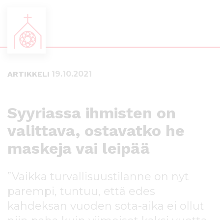
S
S
i
i
i
i
ARTIKKELI
19.10.2021
r
r
r
r
y
y
s
a
Syyriassa ihmisten on
u
l
valittava, ostavatko he
o
a
r
p
maskeja vai leipää
a
a
a
l
n
k
”Vaikka turvallisuustilanne on nyt
s
k
parempi, tuntuu, että edes
i
i
s
i
kahdeksan vuoden sota-aika ei ollut
ä
n