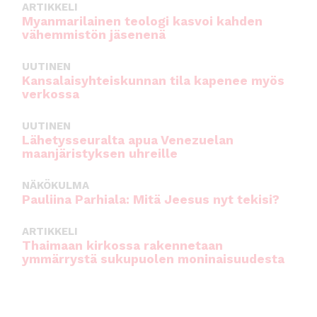
ARTIKKELI
Myanmarilainen teologi kasvoi kahden
vähemmistön jäsenenä
UUTINEN
Kansalaisyhteiskunnan tila kapenee myös
verkossa
UUTINEN
Lähetysseuralta apua Venezuelan
maanjäristyksen uhreille
NÄKÖKULMA
Pauliina Parhiala: Mitä Jeesus nyt tekisi?
ARTIKKELI
Thaimaan kirkossa rakennetaan
ymmärrystä sukupuolen moninaisuudesta