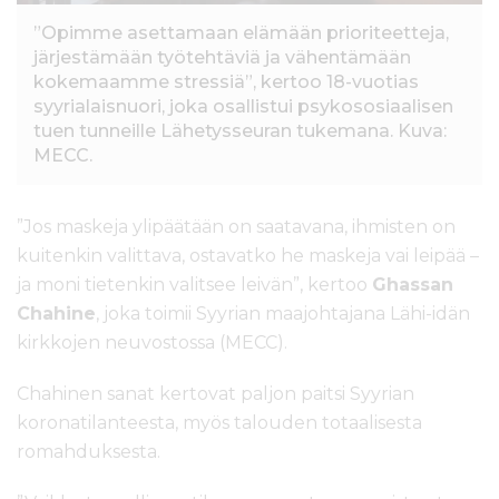
”Opimme asettamaan elämään prioriteetteja,
järjestämään työtehtäviä ja vähentämään
kokemaamme stressiä”, kertoo 18-vuotias
syyrialaisnuori, joka osallistui psykososiaalisen
tuen tunneille Lähetysseuran tukemana. Kuva:
MECC.
”Jos maskeja ylipäätään on saatavana, ihmisten on
kuitenkin valittava, ostavatko he maskeja vai leipää –
ja moni tietenkin valitsee leivän”, kertoo
Ghassan
Chahine
, joka toimii Syyrian maajohtajana Lähi-idän
kirkkojen neuvostossa (MECC).
Chahinen sanat kertovat paljon paitsi Syyrian
koronatilanteesta, myös talouden totaalisesta
romahduksesta.