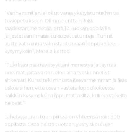
”Vanhemmillani ei ollut varaa yksityistunteihin tai
tukiopetukseen. Olimme erittäin iloisia
saadessamme tietää, että 12. luokan oppilaille
järjestetään ilmaisia tukiopetustunteja. Tunnit
auttoivat minua valmistautumaan loppukokeen
kysymyksiin”, Merela kertoo.
”Tuki lisäsi päättäväisyyttäni menestyä ja täyttää
unelmat, joita varten olen aina työskennellyt
ahkerasti. Kurssi teki minusta itsevarmemman ja lisäsi
uskoa siihen, että osaan vastata loppukokeessa
kaikkiin kysymyksiin riippumatta siitä, kuinka vaikeita
ne ovat.”
Lähetysseuran tuen piirissä on yhteensä noin 300
oppilasta. Osaa heistä tuetaan yksityiskoulujen