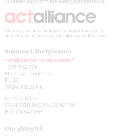
Suomen suurimmista kehitysjärjestöistä.
k
i
Olemme jäsenenä kirkkojen kehitysyhteistyön ja
humanitaarisen avun kansainvälisessä verkostossa.
Suomen Lähetysseura
info@suomenlahetysseura.fi
+358 9 12 971
Maistraatinportti 2a
PL 56
00241 HELSINKI
Danske Bank
IBAN: FI38 8000 1400 1611 30
BIC: DABAFIHH
Ota yhteyttä