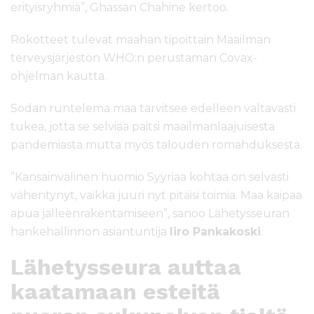
erityisryhmiä”, Ghassan Chahine kertoo.
Rokotteet tulevat maahan tipoittain Maailman
terveysjärjestön WHO:n perustaman Covax-
ohjelman kautta.
Sodan runtelema maa tarvitsee edelleen valtavasti
tukea, jotta se selviää paitsi maailmanlaajuisesta
pandemiasta mutta myös talouden romahduksesta.
”Kansainvälinen huomio Syyriaa kohtaa on selvästi
vähentynyt, vaikka juuri nyt pitäisi toimia. Maa kaipaa
apua jälleenrakentamiseen”, sanoo Lähetysseuran
hankehallinnon asiantuntija
Iiro Pankakoski
.
Lähetysseura auttaa
kaatamaan esteitä