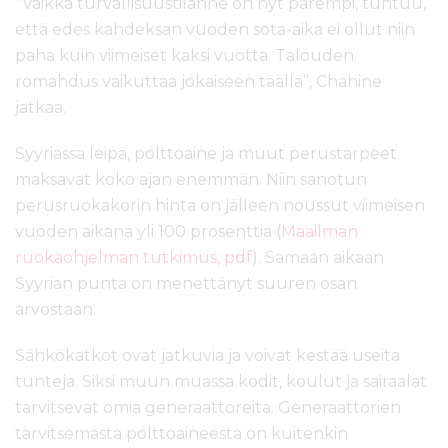
”Vaikka turvallisuustilanne on nyt parempi, tuntuu,
että edes kahdeksan vuoden sota-aika ei ollut niin
paha kuin viimeiset kaksi vuotta. Talouden
romahdus vaikuttaa jokaiseen täällä”, Chahine
jatkaa.
Syyriassa leipä, polttoaine ja muut perustarpeet
maksavat koko ajan enemmän. Niin sanotun
perusruokakorin hinta on jälleen noussut viimeisen
vuoden aikana yli 100 prosenttia (
Maailman
ruokaohjelman tutkimus, pdf
). Samaan aikaan
Syyrian punta on menettänyt suuren osan
arvostaan.
Sähkökatkot ovat jatkuvia ja voivat kestää useita
tunteja. Siksi muun muassa kodit, koulut ja sairaalat
tarvitsevat omia generaattoreita. Generaattorien
tarvitsemasta polttoaineesta on kuitenkin