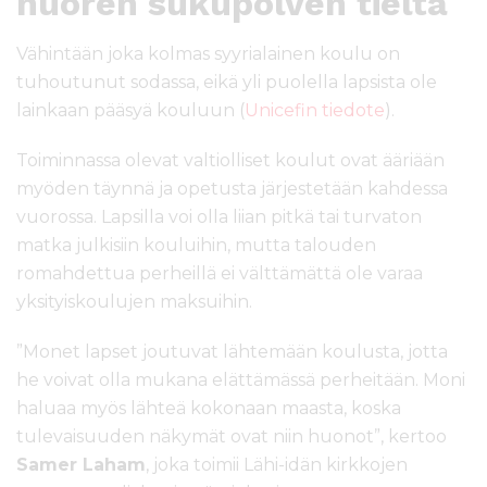
nuoren sukupolven tieltä
Vähintään joka kolmas syyrialainen koulu on
tuhoutunut sodassa, eikä yli puolella lapsista ole
lainkaan pääsyä kouluun (
Unicefin tiedote
).
Toiminnassa olevat valtiolliset koulut ovat ääriään
myöden täynnä ja opetusta järjestetään kahdessa
vuorossa. Lapsilla voi olla liian pitkä tai turvaton
matka julkisiin kouluihin, mutta talouden
romahdettua perheillä ei välttämättä ole varaa
yksityiskoulujen maksuihin.
”Monet lapset joutuvat lähtemään koulusta, jotta
he voivat olla mukana elättämässä perheitään. Moni
haluaa myös lähteä kokonaan maasta, koska
tulevaisuuden näkymät ovat niin huonot”, kertoo
Samer Laham
, joka toimii Lähi-idän kirkkojen