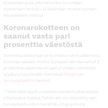
krooninen pula, joka tietenkin on omiaan
nostamaan hintoja – ja lisäämään mustan pörssin
kauppiaiden voittoja.
Koronarokotteen on
saanut vasta pari
prosenttia väestöstä
Suomessa aloitellaan jo kolmatta rokotuskierrosta
koronaa vastaan, mutta Syyriassa vain hieman yli 2
prosenttia väestöstä oli saanut yhden rokotteen
syyskuun puoliväliin mennessä (
Maailman
terveysjärjestön tiedote
).
”Täällä alkoi syyskuussa koronarokotuskampanja,
joka koskee kaikkia. Tähän asti on rokotettu vain
terveydenhuollon henkilökuntaa ja muita