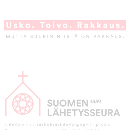
A
l
a
p
a
l
k
Lähetysseura on kirkon lähetysjärjestö ja yksi