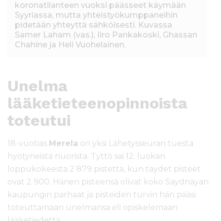
koronatilanteen vuoksi päässeet käymään
Syyriassa, mutta yhteistyökumppaneihin
pidetään yhteyttä sähköisesti. Kuvassa
Samer Laham (vas.), Iiro Pankakoski, Ghassan
Chahine ja Heli Vuohelainen.
Unelma
lääketieteenopinnoista
toteutui
18-vuotias
Merela
on yksi Lähetysseuran tuesta
hyötyneistä nuorista. Tyttö sai 12. luokan
loppukokeesta 2 879 pistettä, kun täydet pisteet
ovat 2 900. Hänen pisteensä olivat koko Saydnayan
kaupungin parhaat ja pisteiden turvin hän pääsi
toteuttamaan unelmansa eli opiskelemaan
lääketiedettä.