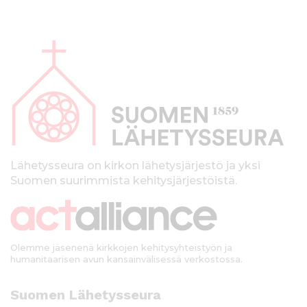
A
l
a
p
a
l
k
Lähetysseura on kirkon lähetysjärjestö ja yksi
Suomen suurimmista kehitysjärjestöistä.
k
i
Olemme jäsenenä kirkkojen kehitysyhteistyön ja
humanitaarisen avun kansainvälisessä verkostossa.
Suomen Lähetysseura