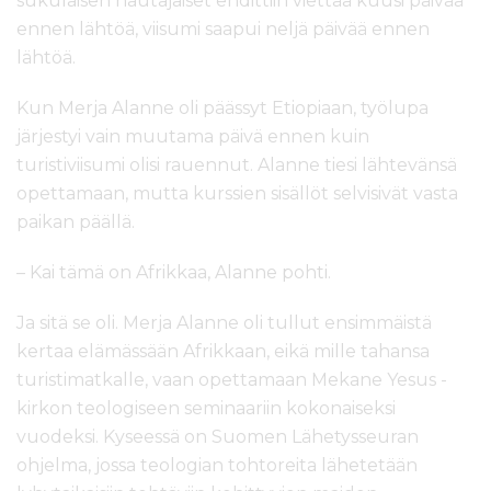
sukulaisen hautajaiset ehdittiin viettää kuusi päivää
ennen lähtöä, viisumi saapui neljä päivää ennen
lähtöä.
Kun Merja Alanne oli päässyt Etiopiaan, työlupa
järjestyi vain muutama päivä ennen kuin
turistiviisumi olisi rauennut. Alanne tiesi lähtevänsä
opettamaan, mutta kurssien sisällöt selvisivät vasta
paikan päällä.
– Kai tämä on Afrikkaa, Alanne pohti.
Ja sitä se oli. Merja Alanne oli tullut ensimmäistä
kertaa elämässään Afrikkaan, eikä mille tahansa
turistimatkalle, vaan opettamaan Mekane Yesus -
kirkon teologiseen seminaariin kokonaiseksi
vuodeksi. Kyseessä on Suomen Lähetysseuran
ohjelma, jossa teologian tohtoreita lähetetään