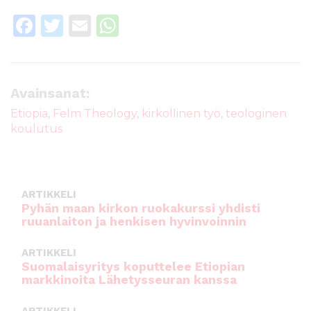
F
T
E
W
a
w
m
h
c
it
ai
a
e
te
l
ts
Avainsanat:
b
r
A
Etiopia
,
Felm Theology
,
kirkollinen työ
,
teologinen
koulutus
o
p
o
p
k
ARTIKKELI
Pyhän maan kirkon ruokakurssi yhdisti
ruuanlaiton ja henkisen hyvinvoinnin
ARTIKKELI
Suomalaisyritys koputtelee Etiopian
markkinoita Lähetysseuran kanssa
ARTIKKELI