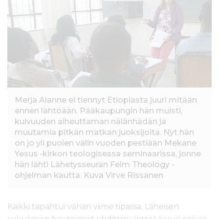
l
t
ö
ö
n
Merja Alanne ei tiennyt Etiopiasta juuri mitään
ennen lähtöään. Pääkaupungin hän muisti,
kuivuuden aiheuttaman nälänhädän ja
muutamia pitkän matkan juoksijoita. Nyt hän
on jo yli puolen välin vuoden pestiään Mekane
Yesus -kirkon teologisessa seminaarissa, jonne
hän lähti Lähetysseuran Felm Theology -
ohjelman kautta. Kuva Virve Rissanen
Kaikki tapahtui vähän viime tipassa. Läheisen