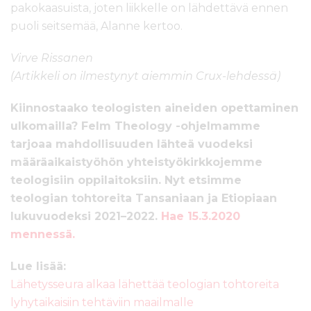
pakokaasuista, joten liikkelle on lähdettävä ennen
puoli seitsemää, Alanne kertoo.
Virve Rissanen
(Artikkeli on ilmestynyt aiemmin Crux-lehdessä)
Kiinnostaako teologisten aineiden opettaminen
ulkomailla? Felm Theology -ohjelmamme
tarjoaa mahdollisuuden lähteä vuodeksi
määräaikaistyöhön yhteistyökirkkojemme
teologisiin oppilaitoksiin. Nyt etsimme
teologian tohtoreita Tansaniaan ja Etiopiaan
lukuvuodeksi 2021–2022.
Hae 15.3.2020
mennessä.
Lue lisää:
Lähetysseura alkaa lähettää teologian tohtoreita
lyhytaikaisiin tehtäviin maailmalle