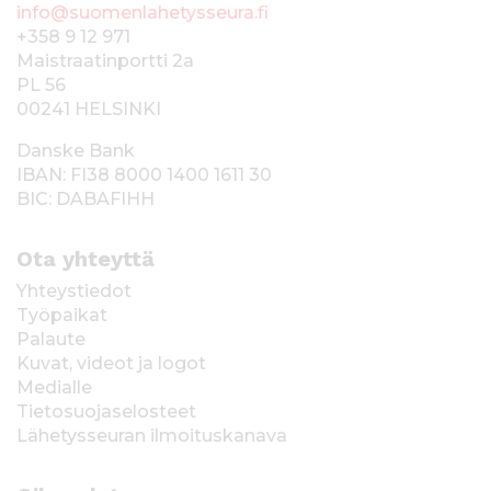
info@suomenlahetysseura.fi
+358 9 12 971
Maistraatinportti 2a
PL 56
00241 HELSINKI
Danske Bank
IBAN: FI38 8000 1400 1611 30
BIC: DABAFIHH
Ota yhteyttä
Yhteystiedot
Työpaikat
Palaute
Kuvat, videot ja logot
Medialle
Tietosuojaselosteet
Lähetysseuran ilmoituskanava