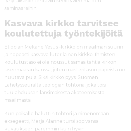
lyhytaikaisiin tehtäviin kehittyvien maiden
seminaareihin.
Kasvava kirkko tarvitsee
koulutettuja työntekijöitä
Etiopian Mekane Yesus -kirkko on maailman suurin
ja nopeasti kasvava luterilainen kirkko. Ihmisten
koulutustaso ei ole noussut samaa tahtia kirkon
jäsenmäärän kanssa, joten maisteritason papeista on
huutava pula. Siksi kirkko pyysi Suomen
Lähetysseuralta teologian tohtoria, joka toisi
tuulahduksen länsimaisesta akateemisesta
maailmasta.
Kun paikalle haluttiin tohtori ja nimenomaan
eksegeetti, Merja Alanne tunsi sopivansa
kuvaukseen paremmin kuin hyvin.