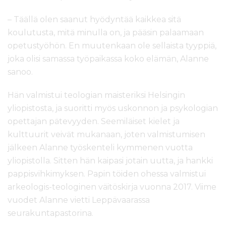
– Täällä olen saanut hyödyntää kaikkea sitä
koulutusta, mitä minulla on, ja pääsin palaamaan
opetustyöhön. En muutenkaan ole sellaista tyyppiä,
joka olisi samassa työpaikassa koko elämän, Alanne
sanoo.
Hän valmistui teologian maisteriksi Helsingin
yliopistosta, ja suoritti myös uskonnon ja psykologian
opettajan pätevyyden. Seemiläiset kielet ja
kulttuurit veivät mukanaan, joten valmistumisen
jälkeen Alanne työskenteli kymmenen vuotta
yliopistolla. Sitten hän kaipasi jotain uutta, ja hankki
pappisvihkimyksen. Papin töiden ohessa valmistui
arkeologis-teologinen väitöskirja vuonna 2017. Viime
vuodet Alanne vietti Leppävaarassa
seurakuntapastorina.