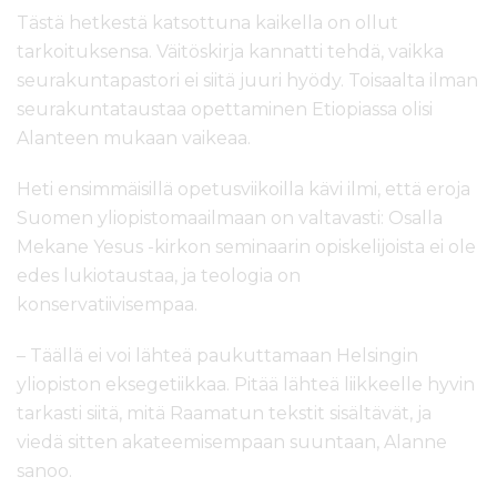
Tästä hetkestä katsottuna kaikella on ollut
tarkoituksensa. Väitöskirja kannatti tehdä, vaikka
seurakuntapastori ei siitä juuri hyödy. Toisaalta ilman
seurakuntataustaa opettaminen Etiopiassa olisi
Alanteen mukaan vaikeaa.
Heti ensimmäisillä opetusviikoilla kävi ilmi, että eroja
Suomen yliopistomaailmaan on valtavasti: Osalla
Mekane Yesus -kirkon seminaarin opiskelijoista ei ole
edes lukiotaustaa, ja teologia on
konservatiivisempaa.
– Täällä ei voi lähteä paukuttamaan Helsingin
yliopiston eksegetiikkaa. Pitää lähteä liikkeelle hyvin
tarkasti siitä, mitä Raamatun tekstit sisältävät, ja
viedä sitten akateemisempaan suuntaan, Alanne
sanoo.