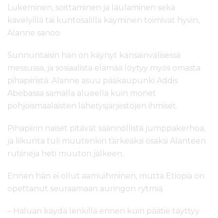
Lukeminen, soittaminen ja laulaminen sekä
kävelyillä tai kuntosalilla käyminen toimivat hyvin,
Alanne sanoo.
Sunnuntaisin hän on käynyt kansainvälisessä
messussa, ja sosiaalista elämää löytyy myös omasta
pihapiiristä. Alanne asuu pääkaupunki Addis
Abebassa samalla alueella kuin monet
pohjoismaalaisten lähetysjärjestöjen ihmiset.
Pihapiirin naiset pitävät säännöllistä jumppakerhoa,
ja liikunta tuli muutenkin tärkeäksi osaksi Alanteen
rutiineja heti muuton jälkeen.
Ennen hän ei ollut aamuihminen, mutta Etiopia on
opettanut seuraamaan auringon rytmiä.
– Haluan käydä lenkillä ennen kuin päätie täyttyy