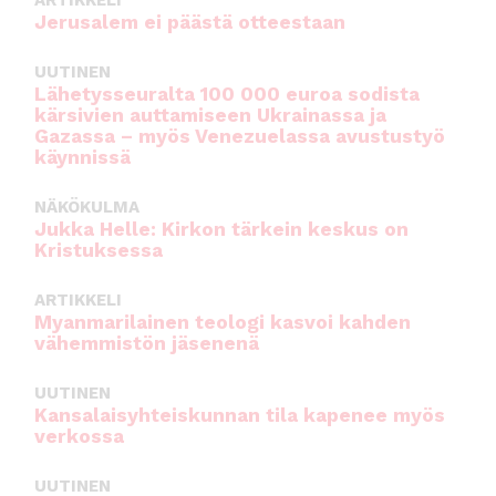
Jerusalem ei päästä otteestaan
UUTINEN
Lähetysseuralta 100 000 euroa sodista
kärsivien auttamiseen Ukrainassa ja
Gazassa – myös Venezuelassa avustustyö
käynnissä
NÄKÖKULMA
Jukka Helle: Kirkon tärkein keskus on
Kristuksessa
ARTIKKELI
Myanmarilainen teologi kasvoi kahden
vähemmistön jäsenenä
UUTINEN
Kansalaisyhteiskunnan tila kapenee myös
verkossa
UUTINEN