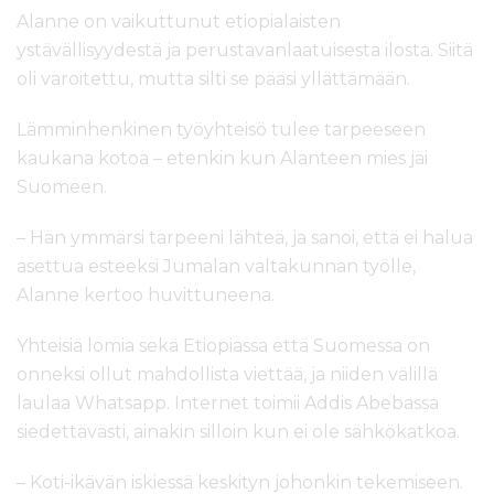
Alanne on vaikuttunut etiopialaisten
ystävällisyydestä ja perustavanlaatuisesta ilosta. Siitä
oli varoitettu, mutta silti se pääsi yllättämään.
Lämminhenkinen työyhteisö tulee tarpeeseen
kaukana kotoa – etenkin kun Alanteen mies jäi
Suomeen.
– Hän ymmärsi tarpeeni lähteä, ja sanoi, että ei halua
asettua esteeksi Jumalan valtakunnan työlle,
Alanne kertoo huvittuneena.
Yhteisiä lomia sekä Etiopiassa että Suomessa on
onneksi ollut mahdollista viettää, ja niiden välillä
laulaa Whatsapp. Internet toimii Addis Abebassa
siedettävästi, ainakin silloin kun ei ole sähkökatkoa.
– Koti-ikävän iskiessä keskityn johonkin tekemiseen.