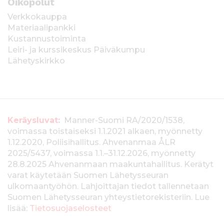
Oikopolut
Verkkokauppa
Materiaalipankki
Kustannustoiminta
Leiri- ja kurssikeskus Päiväkumpu
Lähetyskirkko
T
Keräysluvat:
Manner-Suomi RA/2020/1538,
voimassa toistaiseksi 1.1.2021 alkaen, myönnetty
i
1.12.2020, Poliisihallitus. Ahvenanmaa ÅLR
e
2025/5437, voimassa 1.1.–31.12.2026, myönnetty
28.8.2025 Ahvenanmaan maakuntahallitus. Kerätyt
d
varat käytetään Suomen Lähetysseuran
ulkomaantyöhön. Lahjoittajan tiedot tallennetaan
o
Suomen Lähetysseuran yhteystietorekisteriin. Lue
t
lisää:
Tietosuojaselosteet