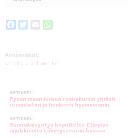
F
T
E
W
a
w
m
h
c
it
ai
a
e
te
l
ts
Avainsanat:
b
r
A
Angola
,
kirkollinen työ
o
p
o
p
k
ARTIKKELI
Pyhän maan kirkon ruokakurssi yhdisti
ruuanlaiton ja henkisen hyvinvoinnin
ARTIKKELI
Suomalaisyritys koputtelee Etiopian
markkinoita Lähetysseuran kanssa