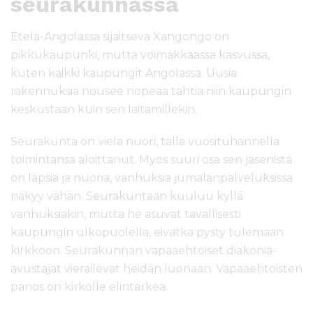
seurakunnassa
Etelä-Angolassa sijaitseva Xangongo on
pikkukaupunki, mutta voimakkaassa kasvussa,
kuten kaikki kaupungit Angolassa. Uusia
rakennuksia nousee nopeaa tahtia niin kaupungin
keskustaan kuin sen laitamillekin.
Seurakunta on vielä nuori, tällä vuosituhannella
toimintansa aloittanut. Myös suuri osa sen jäsenistä
on lapsia ja nuoria, vanhuksia jumalanpalveluksissa
näkyy vähän. Seurakuntaan kuuluu kyllä
vanhuksiakin, mutta he asuvat tavallisesti
kaupungin ulkopuolella, eivätkä pysty tulemaan
kirkkoon. Seurakunnan vapaaehtoiset diakonia-
avustajat vierailevat heidän luonaan. Vapaaehtoisten
panos on kirkolle elintärkeä.