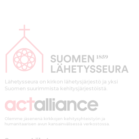
A
l
a
p
a
l
k
Lähetysseura on kirkon lähetysjärjestö ja yksi
Suomen suurimmista kehitysjärjestöistä.
k
i
Olemme jäsenenä kirkkojen kehitysyhteistyön ja
humanitaarisen avun kansainvälisessä verkostossa.