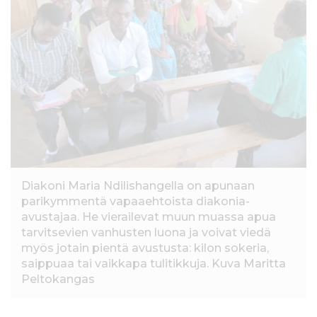
l
t
ö
ö
n
Diakoni Maria Ndilishangella on apunaan
parikymmentä vapaaehtoista diakonia-
avustajaa. He vierailevat muun muassa apua
tarvitsevien vanhusten luona ja voivat viedä
myös jotain pientä avustusta: kilon sokeria,
saippuaa tai vaikkapa tulitikkuja. Kuva Maritta
Peltokangas