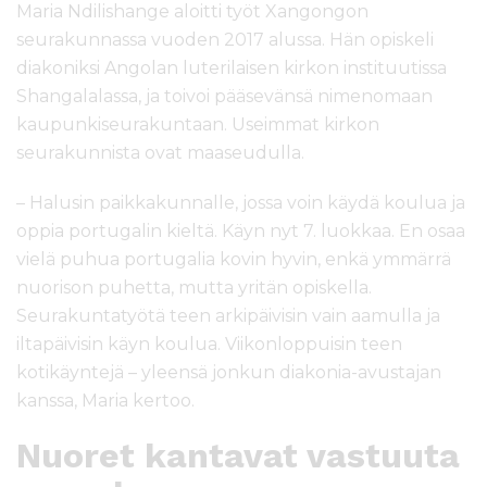
Maria Ndilishange aloitti työt Xangongon
seurakunnassa vuoden 2017 alussa. Hän opiskeli
diakoniksi Angolan luterilaisen kirkon instituutissa
Shangalalassa, ja toivoi pääsevänsä nimenomaan
kaupunkiseurakuntaan. Useimmat kirkon
seurakunnista ovat maaseudulla.
– Halusin paikkakunnalle, jossa voin käydä koulua ja
oppia portugalin kieltä. Käyn nyt 7. luokkaa. En osaa
vielä puhua portugalia kovin hyvin, enkä ymmärrä
nuorison puhetta, mutta yritän opiskella.
Seurakuntatyötä teen arkipäivisin vain aamulla ja
iltapäivisin käyn koulua. Viikonloppuisin teen
kotikäyntejä – yleensä jonkun diakonia-avustajan
kanssa, Maria kertoo.
Nuoret kantavat vastuuta