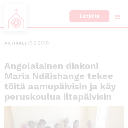
Lahjoita
S
S
i
i
i
i
ARTIKKELI
5.2.2018
r
r
r
r
y
y
s
a
Angolalainen diakoni
u
l
Maria Ndilishange tekee
o
a
r
p
töitä aamupäivisin ja käy
a
a
a
l
peruskoulua iltapäivisin
n
k
s
k
i
i
s
i
ä
n