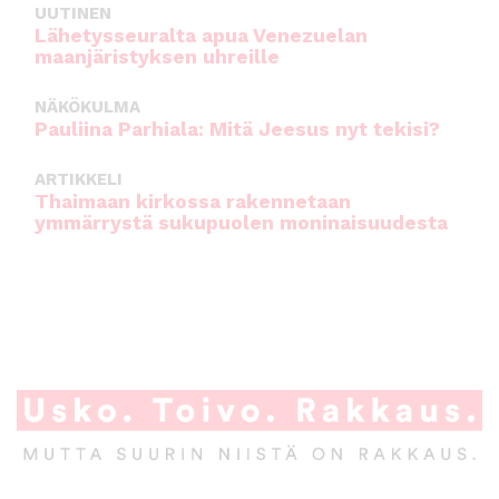
UUTINEN
Lähetysseuralta apua Venezuelan
maanjäristyksen uhreille
NÄKÖKULMA
Pauliina Parhiala: Mitä Jeesus nyt tekisi?
ARTIKKELI
Thaimaan kirkossa rakennetaan
ymmärrystä sukupuolen moninaisuudesta