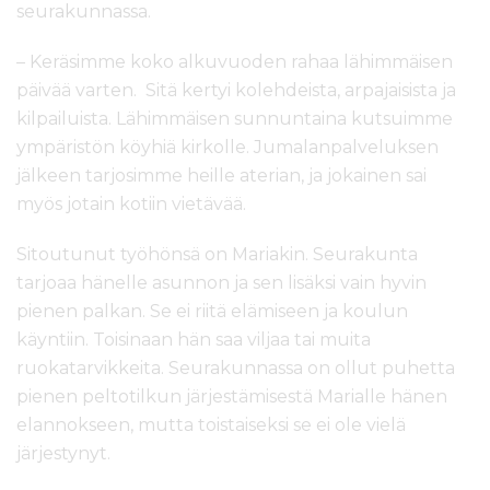
seurakunnassa.
– Keräsimme koko alkuvuoden rahaa lähimmäisen
päivää varten. Sitä kertyi kolehdeista, arpajaisista ja
kilpailuista. Lähimmäisen sunnuntaina kutsuimme
ympäristön köyhiä kirkolle. Jumalanpalveluksen
jälkeen tarjosimme heille aterian, ja jokainen sai
myös jotain kotiin vietävää.
Sitoutunut työhönsä on Mariakin. Seurakunta
tarjoaa hänelle asunnon ja sen lisäksi vain hyvin
pienen palkan. Se ei riitä elämiseen ja koulun
käyntiin. Toisinaan hän saa viljaa tai muita
ruokatarvikkeita. Seurakunnassa on ollut puhetta
pienen peltotilkun järjestämisestä Marialle hänen
elannokseen, mutta toistaiseksi se ei ole vielä
järjestynyt.