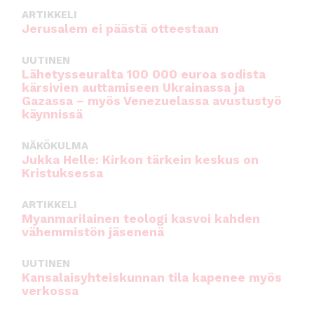
ARTIKKELI
Jerusalem ei päästä otteestaan
UUTINEN
Lähetysseuralta 100 000 euroa sodista
kärsivien auttamiseen Ukrainassa ja
Gazassa – myös Venezuelassa avustustyö
käynnissä
NÄKÖKULMA
Jukka Helle: Kirkon tärkein keskus on
Kristuksessa
ARTIKKELI
Myanmarilainen teologi kasvoi kahden
vähemmistön jäsenenä
UUTINEN
Kansalaisyhteiskunnan tila kapenee myös
verkossa