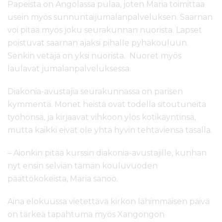
Papeista on Angolassa pulaa, joten Maria toimittaa
usein myös sunnuntaijumalanpalveluksen. Saarnan
voi pitää myös joku seurakunnan nuorista. Lapset
poistuvat saarnan ajaksi pihalle pyhäkouluun.
Senkin vetäjä on yksi nuorista. Nuoret myös
laulavat jumalanpalveluksessa.
Diakonia-avustajia seurakunnassa on parisen
kymmentä. Monet heistä ovat todella sitoutuneita
työhönsä, ja kirjaavat vihkoon ylös kotikäyntinsä,
mutta kaikki eivät ole yhtä hyvin tehtäviensä tasalla.
– Aionkin pitää kurssin diakonia-avustajille, kunhan
nyt ensin selviän tämän kouluvuoden
päättökokeista, Maria sanoo.
Aina elokuussa vietettävä kirkon lähimmäisen päivä
on tärkeä tapahtuma myös Xangongon