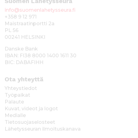
Suomen Lähetysseura
info@suomenlahetysseura.fi
+358 9 12 971
Maistraatinportti 2a
PL 56
00241 HELSINKI
Danske Bank
IBAN: FI38 8000 1400 1611 30
BIC: DABAFIHH
Ota yhteyttä
Yhteystiedot
Työpaikat
Palaute
Kuvat, videot ja logot
Medialle
Tietosuojaselosteet
Lähetysseuran ilmoituskanava