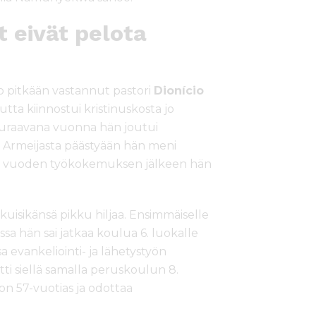
 eivät pelota
jo pitkään vastannut pastori
Dionício
mutta kiinnostui kristinuskosta jo
Seuraavana vuonna hän joutui
. Armeijasta päästyään hän meni
rin vuoden työkokemuksen jälkeen hän
uisikänsä pikku hiljaa. Ensimmäiselle
ssa hän sai jatkaa koulua 6. luokalle
a evankeliointi- ja lähetystyön
itti siellä samalla peruskoulun 8.
 on 57-vuotias ja odottaa