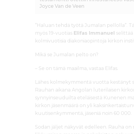
Joyce Van de Veen
”Haluan tehdä työtä Jumalan pellolla”. Tä
myös 19-vuotias
Elifas Immanuel
selittää
kolmivuotisia diakoniaopintoja kirkon inst
Mikä se Jumalan pelto on?
– Se on tämä maailma, vastaa Elifas.
Lähes kolmekymmentä vuotta kestänyt sis
Rauhan aikana Angolan luterilaisen kirko
synnyinseuduilta eteläisestä Kunenen m
kirkon jäsenmäärä on yli kaksinkertaistu
kuutisenkymmentä, jäseniä noin 60 000.
Sodan jäljet näkyvät edelleen. Rauha o