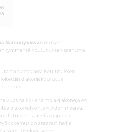
en
va
lia Namunyekwan
mukaan
misenkymmentä koulutuksen saanutta
 muutama Namibiassa koulutuksen
loitettiin diakoniakoulutus
t parempi.
iime vuosina kokeneimpia diakoneja on
entää diakoniatyöntekijöiden määrää,
ikoulutuksen saaneita pappeja
a työkokemus on antanut heille
 Emilia Namunyekwa sanoo.