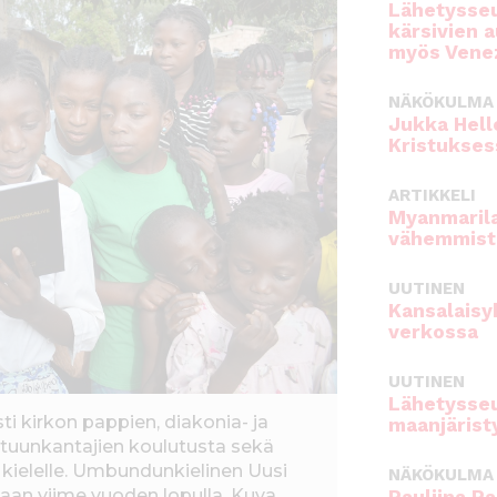
Lähetysseu
kärsivien 
myös Venez
NÄKÖKULMA
Jukka Hell
Kristukses
ARTIKKELI
Myanmarila
vähemmist
UUTINEN
Kansalaisy
verkossa
UUTINEN
Lähetysseu
i kirkon pappien, diakonia- ja
maanjärist
tuunkantajien koulutusta sekä
kielelle. Umbundunkielinen Uusi
NÄKÖKULMA
taan viime vuoden lopulla. Kuva