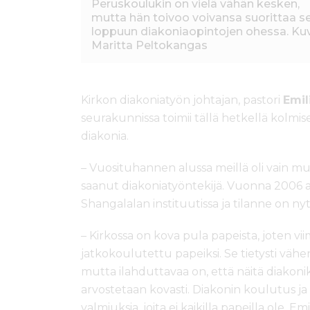
Peruskoulukin on vielä vähän kesken,
mutta hän toivoo voivansa suorittaa s
loppuun diakoniaopintojen ohessa. Ku
Maritta Peltokangas
Kirkon diakoniatyön johtajan, pastori
Emi
seurakunnissa toimii tällä hetkellä kol
diakonia.
– Vuosituhannen alussa meillä oli vain
saanut diakoniatyöntekijä. Vuonna 2006 a
Shangalalan instituutissa ja tilanne on ny
– Kirkossa on kova pula papeista, joten v
jatkokoulutettu papeiksi. Se tietysti väh
mutta ilahduttavaa on, että näitä diakon
arvostetaan kovasti. Diakonin koulutus j
valmiuksia, joita ei kaikilla papeilla ole,