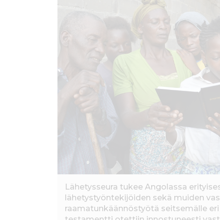
ö
n
Lähetysseura tukee Angolassa erityisest
lähetystyöntekijöiden sekä muiden vas
raamatunkäännöstyötä seitsemälle eri 
testamentti otettiin innostuneesti vas