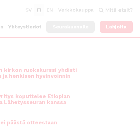
SV
FI
EN
Verkkokauppa
Mitä etsit?
an
Yhteystiedot
Seurakunnalle
Lahjoita
 kirkon ruokakurssi yhdisti
n ja henkisen hyvinvoinnin
ritys koputtelee Etiopian
a Lähetysseuran kanssa
ei päästä otteestaan