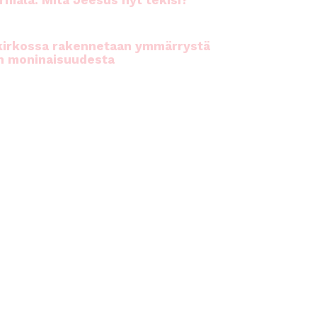
rhiala: Mitä Jeesus nyt tekisi?
kirkossa rakennetaan ymmärrystä
n moninaisuudesta