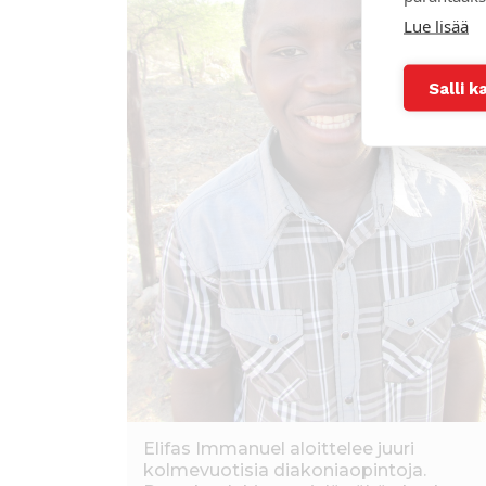
Lue lisää
Salli k
Elifas Immanuel aloittelee juuri
kolmevuotisia diakoniaopintoja.