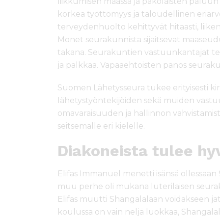
liikkumisen maassa ja pakolaisten paluun
korkea työttömyys ja taloudellinen eriarv
terveydenhuolto kehittyvät hitaasti, liik
Monet seurakunnista sijaitsevat maaseudu
takana. Seurakuntien vastuunkantajat te
ja palkkaa. Vapaaehtoisten panos seuraku
Suomen Lähetysseura tukee erityisesti kir
lähetystyöntekijöiden sekä muiden vastu
omavaraisuuden ja hallinnon vahvistami
seitsemälle eri kielelle.
Diakoneista tulee hy
Elifas Immanuel menetti isänsä ollessaan 9-v
muu perhe oli mukana luterilaisen seur
Elifas muutti Shangalalaan voidakseen ja
koulussa on vain neljä luokkaa, Shangalal