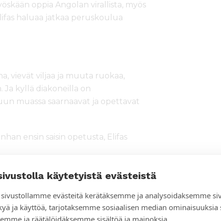
myöskään oppia Angolan virallista, myös
Elifas haluaa jatkaa peruskoulua
a, vievät viljaa ja muuta ruokaa,
Ja kyllä diakoneilla on
uun muassa saarnaavat ja opettavat
nhan ensin saisin opetusta, Elifas
sivustolla käytetyistä evästeistä
sivustollamme evästeitä kerätäksemme ja analysoidaksemme si
kyä ja käyttöä, tarjotaksemme sosiaalisen median ominaisuuksia
emme ja räätälöidäksemme sisältöä ja mainoksia.