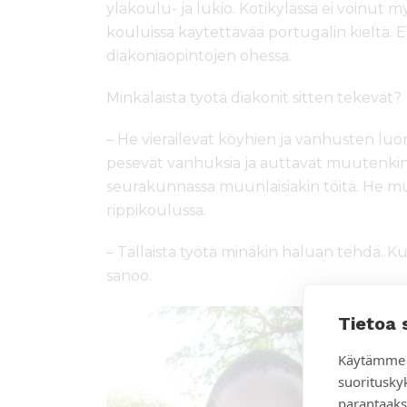
yläkoulu- ja lukio. Kotikylässä ei voinut 
kouluissa käytettävää portugalin kieltä. 
diakoniaopintojen ohessa.
Minkälaista työtä diakonit sitten tekevät?
– He vierailevat köyhien ja vanhusten luon
pesevät vanhuksia ja auttavat muutenkin. 
seurakunnassa muunlaisiakin töitä. He m
rippikoulussa.
– Tällaista työtä minäkin haluan tehdä. Ku
sanoo.
Tietoa 
Käytämme 
suoritusky
parantaaks