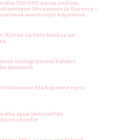
ralta 100 000 euroa sodista
auttamiseen Ukrainassa ja Gazassa –
uelassa avustustyö käynnissä
e: Kirkon tärkein keskus on
sa
inen teologi kasvoi kahden
ön jäsenenä
hteiskunnan tila kapenee myös
ralta apua Venezuelan
yksen uhreille