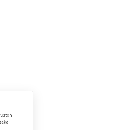
vuston
 sekä