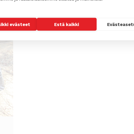
aikki evästeet
Estä kaikki
Evästeaset