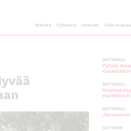
Meistä
Työmme
Uutiset
Tule muka
ARTIKKELI
Pyhän maan
ruuanlaito
Hyvää
ARTIKKELI
Suomalaisy
aan
markkinoit
ARTIKKELI
Jerusalem 
UUTINEN