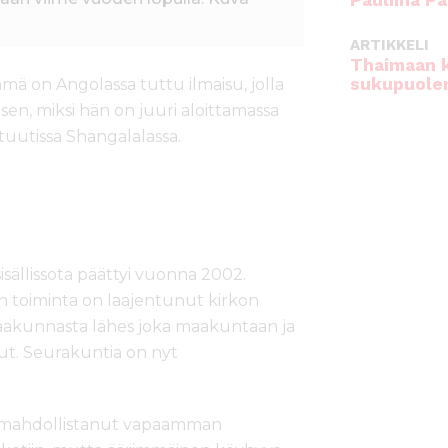
Pauliina Pa
ARTIKKELI
Thaimaan 
sukupuole
mä on Angolassa tuttu ilmaisu, jolla
 sen, miksi hän on juuri aloittamassa
ituutissa Shangalalassa.
ällissota päättyi vuonna 2002.
n toiminta on laajentunut kirkon
aakunnasta lähes joka maakuntaan ja
nut. Seurakuntia on nyt
n mahdollistanut vapaamman