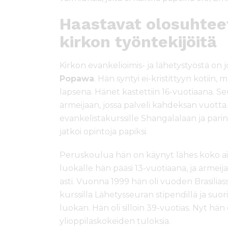
Haastavat olosuhteet
kirkon työntekijöitä
Kirkon evankelioimis- ja lähetystyöstä on 
Popawa
. Hän syntyi ei-kristittyyn kotiin, 
lapsena. Hänet kastettiin 16-vuotiaana. 
armeijaan, jossa palveli kahdeksan vuotta
evankelistakurssille Shangalalaan ja pa
jatkoi opintoja papiksi.
Peruskoulua hän on käynyt lähes koko aik
luokalle hän pääsi 13-vuotiaana, ja armeija
asti. Vuonna 1999 hän oli vuoden Brasiliass
kurssilla Lähetysseuran stipendillä ja suor
luokan. Hän oli silloin 39-vuotias. Nyt hän
ylioppilaskokeiden tuloksia.