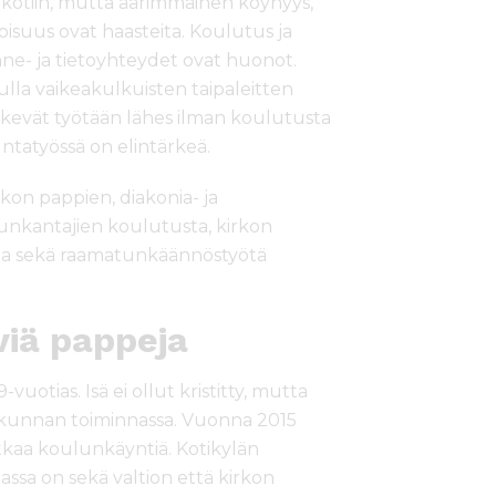
 kotiin, mutta äärimmäinen köyhyys,
oisuus ovat haasteita. Koulutus ja
enne- ja tietoyhteydet ovat huonot.
lla vaikeakulkuisten taipaleitten
kevät työtään lähes ilman koulutusta
ntatyössä on elintärkeä.
kon pappien, diakonia- ja
unkantajien koulutusta, kirkon
sta sekä raamatunkäännöstyötä
viä pappeja
uotias. Isä ei ollut kristitty, mutta
akunnan toiminnassa. Vuonna 2015
tkaa koulunkäyntiä. Kotikylän
assa on sekä valtion että kirkon