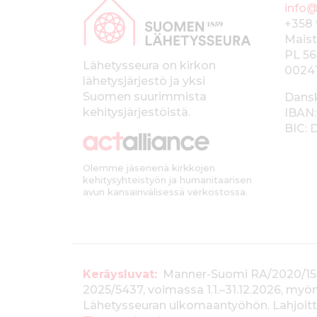
info@
a
+358 
p
Maist
PL 56
a
Lähetysseura on kirkon
0024
lähetysjärjestö ja yksi
l
Suomen suurimmista
Dans
k
kehitysjärjestöistä.
IBAN:
BIC:
k
i
Olemme jäsenenä kirkkojen
kehitysyhteistyön ja humanitaarisen
avun kansainvälisessä verkostossa.
T
Keräysluvat:
Manner-Suomi RA/2020/1538, 
2025/5437, voimassa 1.1.–31.12.2026, m
i
Lähetysseuran ulkomaantyöhön. Lahjoitta