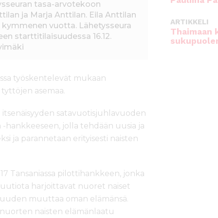
Pauliina Pa
tysseuran tasa-arvotekoon
ilan ja Marja Anttilan. Eila Anttilan
ARTIKKELI
a kymmenen vuotta. Lähetysseura
Thaimaan 
n starttitilaisuudessa 16.12.
sukupuole
ivimäki
issa työskentelevät mukaan
 tyttöjen asemaa.
itsenäisyyden satavuotisjuhlavuoden
-hankkeeseen, jolla tehdään uusia ja
si ja parannetaan erityisesti naisten
7 Tansaniassa pilottihankkeen, jonka
tuutiota harjoittavat nuoret naiset
llisuuden muuttaa oman elämänsä.
 nuorten naisten elämänlaatu