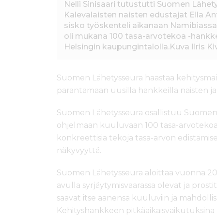
Nelli Sinisaari tutustutti Suomen Lähe
Kalevalaisten naisten edustajat Eila Antt
sisko työskenteli aikanaan Namibiass
oli mukana 100 tasa-arvotekoa -hankkee
Helsingin kaupungintalolla.Kuva Iiris K
Suomen Lähetysseura haastaa kehitysma
parantamaan uusilla hankkeilla naisten ja
Suomen Lähetysseura osallistuu Suomen 
ohjelmaan kuuluvaan 100 tasa-arvotekoa 
konkreettisia tekoja tasa-arvon edistämisek
näkyvyyttä.
Suomen Lähetysseura aloittaa vuonna 201
avulla syrjäytymisvaarassa olevat ja prosti
saavat itse äänensä kuuluviin ja mahdo
Kehityshankkeen pitkäaikaisvaikutuksina