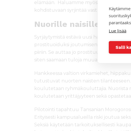
elämään. Haluamme myös saada miehet m
Käytämme 
kohdistuvaan syrjintää vastaan, painottaa
suoritusky
Nuorille naisille pienla
parantaaks
Lue lisää
Syrjäytymistä estävä uusi hanke vähentää
prostituoiduksi joutumisen riskiä opastam
Salli k
piiriin. Se auttaa jo prostituutiolla itsen
siten saamaan tuloja muualta.
Hankkeessa valtion virkamiehet, hiippakun
tutustuvat nuorten naisten tilanteeseen. 
koulutetaan ryhmäkouluttajia. Nuorista na
koulutetaan yrittäjyyteen sekä opastetaa
Pilotointi tapahtuu Tansanian Morogoross
Erityisesti kampusalueilla riski joutua sek
Seksiä käytetään tarkoituksellisesti kaup