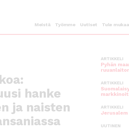
Meistä
Työmme
Uutiset
Tule muka
ARTIKKELI
Pyhän maan
ruuanlaito
koa:
ARTIKKELI
Suomalaisy
uusi hanke
markkinoit
n ja naisten
ARTIKKELI
Jerusalem 
ansaniassa
UUTINEN