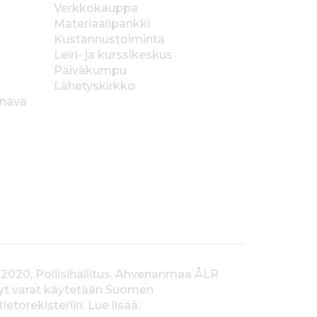
Verkkokauppa
Materiaalipankki
Kustannustoiminta
Leiri- ja kurssikeskus
Päiväkumpu
Lähetyskirkko
anava
.2020, Poliisihallitus. Ahvenanmaa ÅLR
tyt varat käytetään Suomen
orekisteriin. Lue lisää: