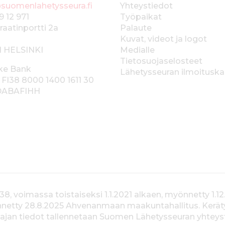
suomenlahetysseura.fi
Yhteystiedot
9 12 971
Työpaikat
raatinportti 2a
Palaute
Kuvat, videot ja logot
1 HELSINKI
Medialle
Tietosuojaselosteet
ke Bank
Lähetysseuran ilmoitusk
 FI38 8000 1400 1611 30
 DABAFIHH
voimassa toistaiseksi 1.1.2021 alkaen, myönnetty 1.12
yönnetty 28.8.2025 Ahvenanmaan maakuntahallitus. Kerä
jan tiedot tallennetaan Suomen Lähetysseuran yhteystiet