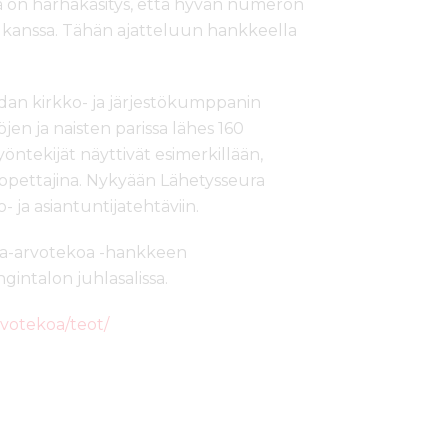
llä on harhakäsitys, että hyvän numeron
n kanssa. Tähän ajatteluun hankkeella
dan kirkko- ja järjestökumppanin
jen ja naisten parissa lähes 160
öntekijät näyttivät esimerkillään,
 opettajina. Nykyään Lähetysseura
 ja asiantuntijatehtäviin.
sa-arvotekoa -hankkeen
ngintalon juhlasalissa.
rvotekoa/teot/