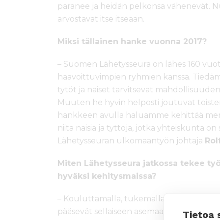
paranee ja heidän pelkonsa vähenevät. Nuo
arvostavat itse itseään.
Miksi tällainen hanke vuonna 2017?
– Suomen Lähetysseura on lähes 160 vuot
haavoittuvimpien ryhmien kanssa. Tiedäm
tytöt ja naiset tarvitsevat mahdollisuude
Muuten he hyvin helposti joutuvat toist
hankkeen avulla haluamme kehittää mene
niitä naisia ja tyttöjä, jotka yhteiskunta 
Lähetysseuran ulkomaantyön johtaja
Rol
Miten Lähetysseura jatkossa tekee työ
hyväksi kehitysmaissa?
– Kouluttamalla, tukemalla työllistymisee
pääsevät sellaiseen asemaan, jossa he vo
Tietoa 