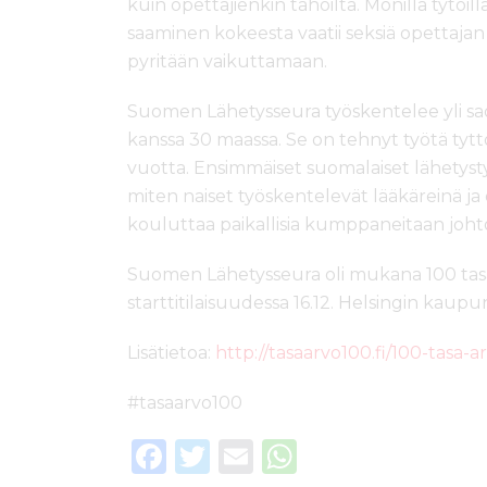
kuin opettajienkin tahoilta. Monilla tytöi
saaminen kokeesta vaatii seksiä opettaja
pyritään vaikuttamaan.
Suomen Lähetysseura työskentelee yli sa
kanssa 30 maassa. Se on tehnyt työtä tyttö
vuotta. Ensimmäiset suomalaiset lähetysty
miten naiset työskentelevät lääkäreinä ja
kouluttaa paikallisia kumppaneitaan johto-
Suomen Lähetysseura oli mukana 100 ta
starttitilaisuudessa 16.12. Helsingin kaupu
Lisätietoa:
http://tasaarvo100.fi/100-tasa-a
#tasaarvo100
F
T
E
W