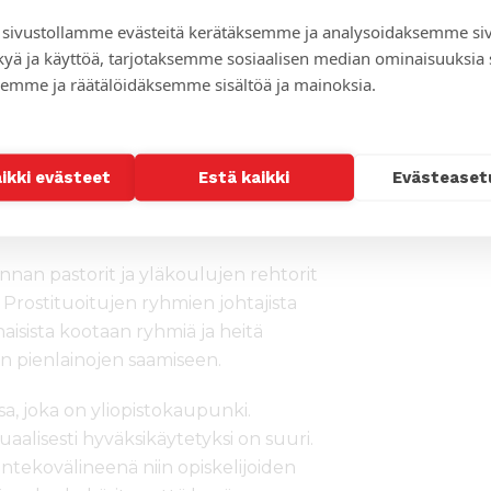
ukaan toimimaan naisiin
sivustollamme evästeitä kerätäksemme ja analysoidaksemme si
 Rolf Steffansson.
kyä ja käyttöä, tarjotaksemme sosiaalisen median ominaisuuksia
inoja
emme ja räätälöidäksemme sisältöä ja mainoksia.
 nuorten naisten ja tyttöjen
alla heitä toisenlaisen toimeentulon
aikki evästeet
Estä kaikki
Evästeaset
sä elättävien pääsyä koulutukseen ja
nan pastorit ja yläkoulujen rehtorit
Prostituoitujen ryhmien johtajista
isista kootaan ryhmiä ja heitä
n pienlainojen saamiseen.
a, joka on yliopistokaupunki.
suaalisesti hyväksikäytetyksi on suuri.
antekovälineenä niin opiskelijoiden