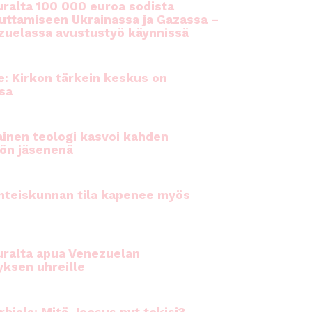
ralta 100 000 euroa sodista
auttamiseen Ukrainassa ja Gazassa –
uelassa avustustyö käynnissä
e: Kirkon tärkein keskus on
sa
inen teologi kasvoi kahden
ön jäsenenä
hteiskunnan tila kapenee myös
ralta apua Venezuelan
yksen uhreille