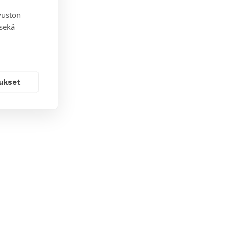
vuston
 sekä
ukset