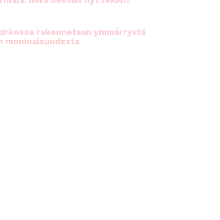
rhiala: Mitä Jeesus nyt tekisi?
kirkossa rakennetaan ymmärrystä
n moninaisuudesta