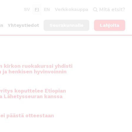
SV
FI
EN
Verkkokauppa
Mitä etsit?
an
Yhteystiedot
Seurakunnalle
Lahjoita
 kirkon ruokakurssi yhdisti
n ja henkisen hyvinvoinnin
ritys koputtelee Etiopian
a Lähetysseuran kanssa
ei päästä otteestaan