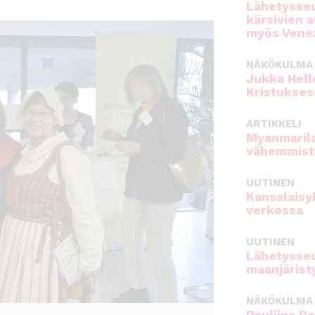
Lähetysseu
kärsivien 
myös Venez
NÄKÖKULMA
Jukka Hell
Kristukses
ARTIKKELI
Myanmarila
vähemmist
UUTINEN
Kansalaisy
verkossa
UUTINEN
Lähetysseu
maanjärist
NÄKÖKULMA