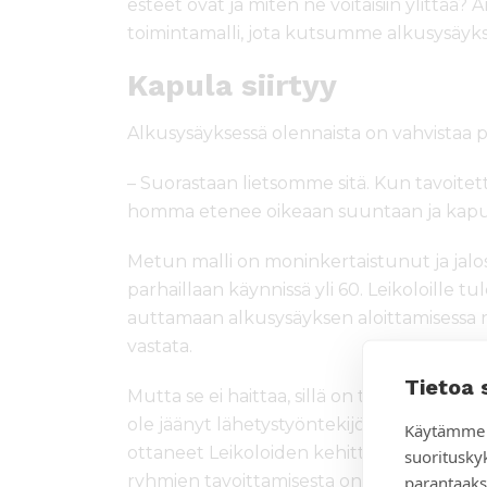
esteet ovat ja miten ne voitaisiin ylittää? 
toimintamalli, jota kutsumme alkusysäyks
Kapula siirtyy
Alkusysäyksessä olennaista on vahvistaa pa
– Suorastaan lietsomme sitä. Kun tavoitet
homma etenee oikeaan suuntaan ja kapula
Metun malli on moninkertaistunut ja jalos
parhaillaan käynnissä yli 60. Leikoloille tu
auttamaan alkusysäyksen aloittamisessa nii
vastata.
Tietoa 
Mutta se ei haittaa, sillä on tapahtunut se,
ole jäänyt lähetystyöntekijöiden varaan,
Käytämme 
ottaneet Leikoloiden kehittämän työnteon
suoritusky
ryhmien tavoittamisesta on tullut jopa syd
parantaaks