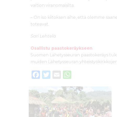
valtion viranomaisilta.
– On iso kiitoksen aihe, että olemme saanee
toteavat.
Sari Lehtelä
Osallistu paastokeräykseen
Suomen Lähetysseuran paastokeräys tuke
muiden Lähetysseuran yhteistyökirkkojen 
F
T
E
W
a
w
m
h
c
it
ai
a
e
te
l
ts
b
r
A
o
p