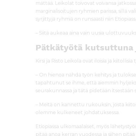
mättää. Leikolat toivovat voivansa jatkos
marginalisoitujen ryhmien parissa, sillä va
syrjittyjä ryhmiä on runsaasti niin Etiopia
– Siitä aukeaa aina vain uusia ulottuvuuks
Pätkätyötä kutsuttuna 
Kirsi ja Risto Leikola ovat iloisia ja kiitollisia
– On hienoa nähdä työn kehitys ja tulokset
tapahtunut se ihme, että aiemmin hyljeksi
seurakunnassa ja tätä pidetään itsestään 
– Meitä on kannettu rukouksin, josta kiito
olemme kulkeneet johdatuksessa.
Etiopiassa ulkomaalaiset, myös lähetystyön
pitää anoa kerran vuodessa ja siihen pitää