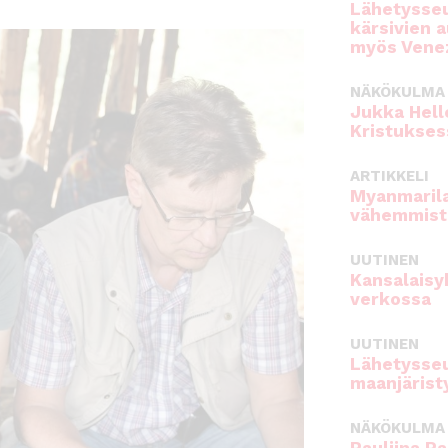
Lähetysseu
kärsivien 
myös Venez
NÄKÖKULMA
Jukka Hell
Kristukses
ARTIKKELI
Myanmarila
vähemmist
UUTINEN
Kansalaisy
verkossa
UUTINEN
Lähetysseu
maanjärist
NÄKÖKULMA