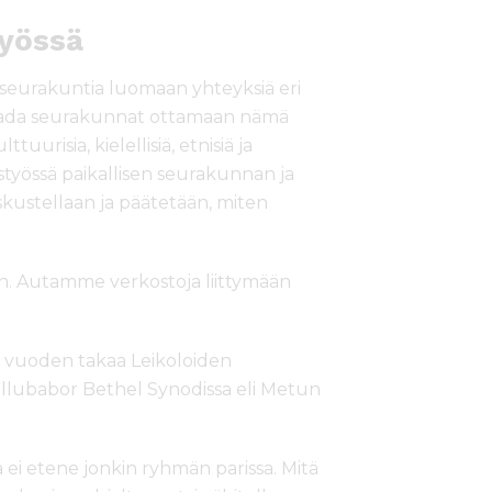
työssä
 seurakuntia luomaan yhteyksiä eri
a saada seurakunnat ottamaan nämä
tuurisia, kielellisiä, etnisiä ja
istyössä paikallisen seurakunnan ja
kustellaan ja päätetään, miten
aan. Autamme verkostoja liittymään
 vuoden takaa Leikoloiden
 Illubabor Bethel Synodissa eli Metun
a ei etene jonkin ryhmän parissa. Mitä