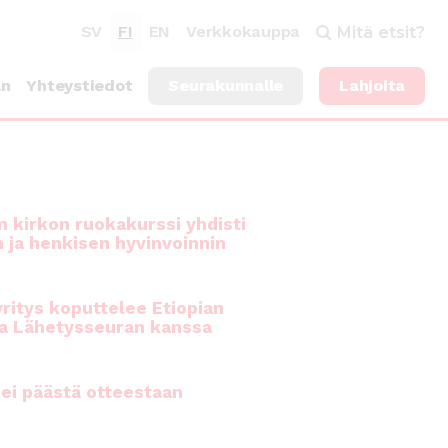
SV
FI
EN
Verkkokauppa
Mitä etsit?
an
Yhteystiedot
Seurakunnalle
Lahjoita
 kirkon ruokakurssi yhdisti
n ja henkisen hyvinvoinnin
ritys koputtelee Etiopian
a Lähetysseuran kanssa
ei päästä otteestaan