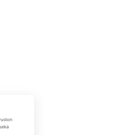
vuston
 sekä