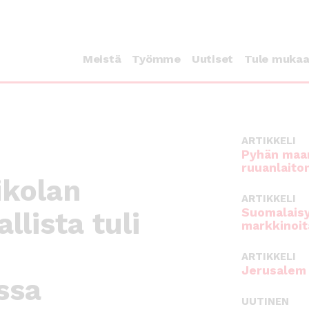
Meistä
Työmme
Uutiset
Tule muka
ARTIKKELI
Pyhän maan
ruuanlaito
eikolan
ARTIKKELI
Suomalaisy
lista tuli
markkinoit
ARTIKKELI
Jerusalem 
ssa
UUTINEN