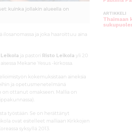
Pauliina Pa
t: kuinka jollakin alueella on
ARTIKKELI
Thaimaan 
sukupuole
ä ilosanomassa ja joka haaroittuu aina
 Leikola
ja pastori
Risto Leikola
yli 20
laisessa Mekane Yesus -kirkossa.
lioimistyön kokemuksistaan aineksia
teihin ja opetusmenetelmänä
kko on ottanut omakseen. Mallia on
iippakunnassa).
sta työstään. Se on herättänyt
eikola ovat esitelleet malliaan Kirkkojen
reassa syksyllä 2013.