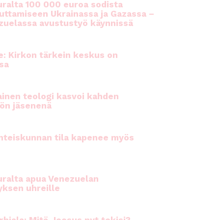
ralta 100 000 euroa sodista
auttamiseen Ukrainassa ja Gazassa –
uelassa avustustyö käynnissä
e: Kirkon tärkein keskus on
sa
inen teologi kasvoi kahden
ön jäsenenä
hteiskunnan tila kapenee myös
ralta apua Venezuelan
yksen uhreille