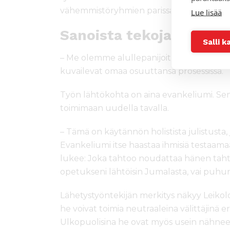
vähemmistöryhmien parissa on alettu vah
Lue lisää
Sanoista tekoja
Salli k
– Me olemme alullepanijoita, esittelijöitä ja v
kuvailevat omaa osuuttansa prosessissa.
Työn lähtökohta on aina evankeliumi. Se
toimimaan uudella tavalla.
– Tämä on käytännön holistista julistusta, j
Evankeliumi itse haastaa ihmisiä testaam
lukee: Joka tahtoo noudattaa hänen tahtoa
opetukseni lähtöisin Jumalasta, vai puhun
Lähetystyöntekijän merkitys näkyy Leikolo
he voivat toimia neutraaleina välittäjinä eri
Ulkopuolisina he ovat myös usein nähneet