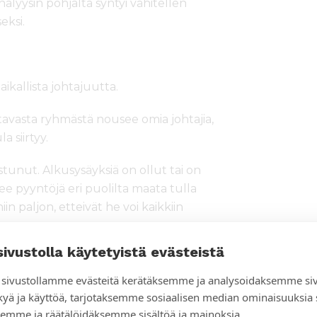
Analyysin pohjalta syntyi vähitellen
eksi.
ikallista johtajuutta.
tavasta ryhmästä nousee omia johtajia,
 siirtyy.
tunut. Alkusysäyksiä on ollut tai on
lee pyyntöjä eri puolilta maata tulla
n paljon, etteivät he voi kaikkiin
sivustolla käytetyistä evästeistä
 mihin lähetystyössä pyritään: työ ei
 vaan monet hiippakunnat ovat
sivustollamme evästeitä kerätäksemme ja analysoidaksemme si
 mallin omakseen. Monille erilaisten
kyä ja käyttöä, tarjotaksemme sosiaalisen median ominaisuuksia
ämen asia ja paikallista johtajuutta eri
emme ja räätälöidäksemme sisältöä ja mainoksia.