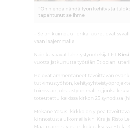
”On hienoa nähdä työn kehitys ja tulokse
tapahtunut se ihme
– Se on kuin puu, jonka juuret ovat syväll
vaan laajemmalle.
Näin kuvaavat lähetystyöntekijät FT
Kirsi
vuotta jatkunutta työtään Etiopian luteri
He ovat ammentaneet tavoittavan evanke
tutkimustyöhön, kehitysyhteistyöprojek
toimivaan julistustyön malliin, jonka kir
toteutettu kaikissa kirkon 25 synodissa (h
Mekane Yesus -kirkko on ylpeä tavoittava
kiinnostusta ulkomaillakin. Kirsi ja Risto L
Maailmanneuvoston kokouksessa Etelä-Ko