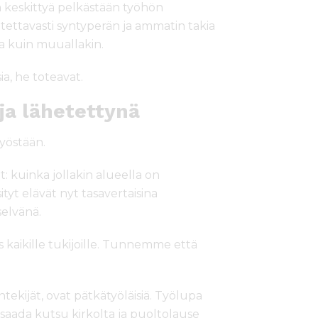
sa keskittyä pelkästään työhön
litettavasti syntyperän ja ammatin takia
ssa kuin muuallakin.
ia, he toteavat.
ja lähetettynä
 työstään.
: kuinka jollakin alueella on
tyt elävät nyt tasavertaisina
selvänä.
s kaikille tukijoille. Tunnemme että
tekijät, ovat pätkätyöläisiä. Työlupa
 saada kutsu kirkolta ja puoltolause