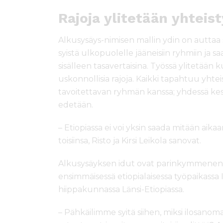
Rajoja ylitetään yhteis
Alkusysäys-nimisen mallin ydin on auttaa
syistä ulkopuolelle jääneisiin ryhmiin j
sisälleen tasavertaisina. Työssä ylitetään kult
uskonnollisia rajoja. Kaikki tapahtuu yhte
tavoitettavan ryhmän kanssa; yhdessä kes
edetään.
– Etiopiassa ei voi yksin saada mitään aik
toisiinsa, Risto ja Kirsi Leikola sanovat.
Alkusysäyksen idut ovat parinkymmenen
ensimmäisessä etiopialaisessa työpaikassa
hiippakunnassa Länsi-Etiopiassa.
– Pähkäilimme syitä siihen, miksi ilosanom