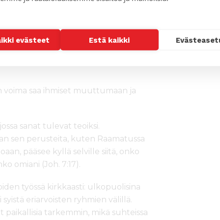
vistaa.
aikki evästeet
Estä kaikki
Evästeaset
älittäjiä, Kirsi ja Risto Leikola
n voima saa ihmiset muuttumaan ja
ossa sanat tulevat teoiksi.
aan sen perusteita, kuten Raamatussa
an, pääsee kyllä selville siitä, onko
ko omiani (Joh. 7:17).
iden työssä kirkkaasti: ulkopuolisina
 syistä eriarvoisten ryhmien välillä.
 paikallisia tarkemmin, mikä suhteissa