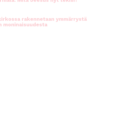
rhiala: Mitä Jeesus nyt tekisi?
kirkossa rakennetaan ymmärrystä
n moninaisuudesta