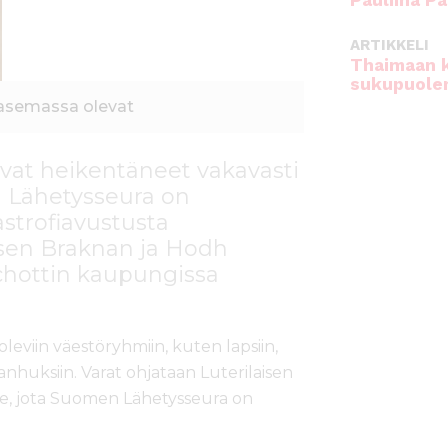
Pauliina Pa
ARTIKKELI
Thaimaan 
sukupuole
asemassa olevat
ovat heikentäneet vakavasti
n Lähetysseura on
strofiavustusta
isen Braknan ja Hodh
chottin kaupungissa
viin väestöryhmiin, kuten lapsiin,
vanhuksiin. Varat ohjataan Luterilaisen
e, jota Suomen Lähetysseura on