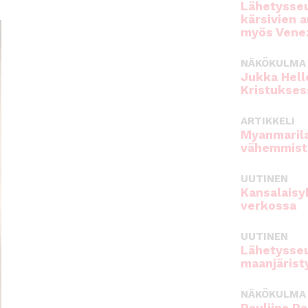
Lähetysseu
kärsivien 
myös Venez
NÄKÖKULMA
Jukka Hell
Kristukses
ARTIKKELI
Myanmarila
vähemmist
UUTINEN
Kansalaisy
verkossa
UUTINEN
Lähetysseu
maanjärist
NÄKÖKULMA