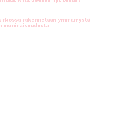
rhiala: Mitä Jeesus nyt tekisi?
kirkossa rakennetaan ymmärrystä
n moninaisuudesta