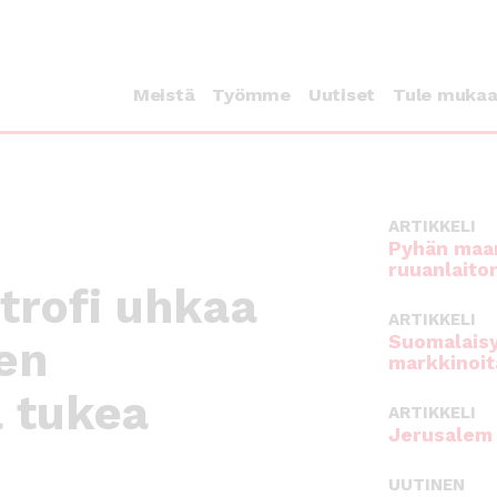
Meistä
Työmme
Uutiset
Tule muka
ARTIKKELI
Pyhän maan
ruuanlaito
trofi uhkaa
ARTIKKELI
Suomalaisy
en
markkinoit
a tukea
ARTIKKELI
Jerusalem 
UUTINEN