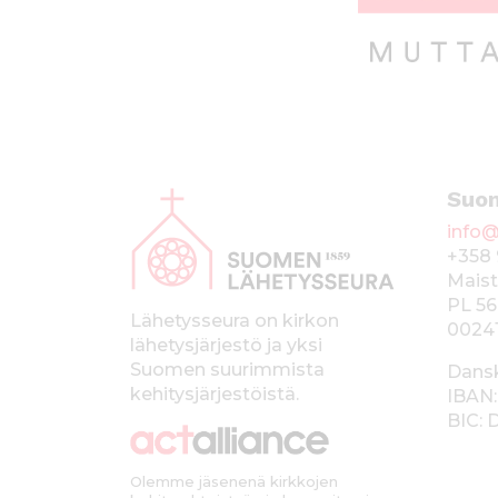
A
Suo
l
info@
a
+358 
p
Maist
PL 56
a
Lähetysseura on kirkon
0024
lähetysjärjestö ja yksi
l
Suomen suurimmista
Dans
k
kehitysjärjestöistä.
IBAN:
BIC:
k
i
Olemme jäsenenä kirkkojen