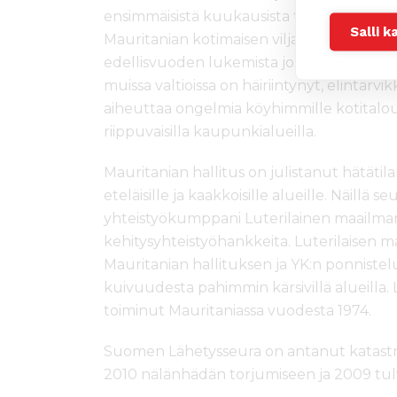
ensimmäisistä kuukausista tulee monin pai
Salli k
Mauritanian kotimaisen viljantuotannon
edellisvuoden lukemista jopa runsaat 7
muissa valtioissa on häiriintynyt, elintarv
aiheuttaa ongelmia köyhimmille kotitalou
riippuvaisilla kaupunkialueilla.
Mauritanian hallitus on julistanut hätätil
eteläisille ja kaakkoisille alueille. Näillä 
yhteistyökumppani Luterilainen maailmanl
kehitysyhteistyöhankkeita. Luterilaisen m
Mauritanian hallituksen ja YK:n ponniste
kuivuudesta pahimmin kärsivillä alueilla. 
toiminut Mauritaniassa vuodesta 1974.
Suomen Lähetysseura on antanut katast
2010 nälänhädän torjumiseen ja 2009 tul