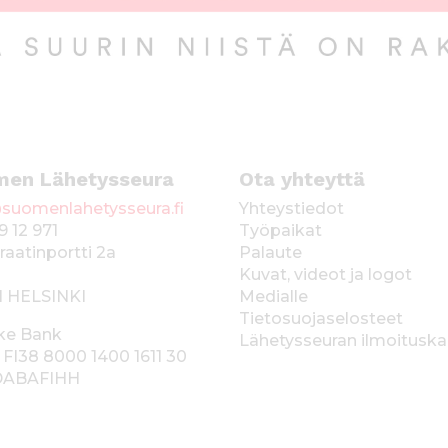
men Lähetysseura
Ota yhteyttä
suomenlahetysseura.fi
Yhteystiedot
9 12 971
Työpaikat
raatinportti 2a
Palaute
Kuvat, videot ja logot
1 HELSINKI
Medialle
Tietosuojaselosteet
ke Bank
Lähetysseuran ilmoitusk
 FI38 8000 1400 1611 30
 DABAFIHH