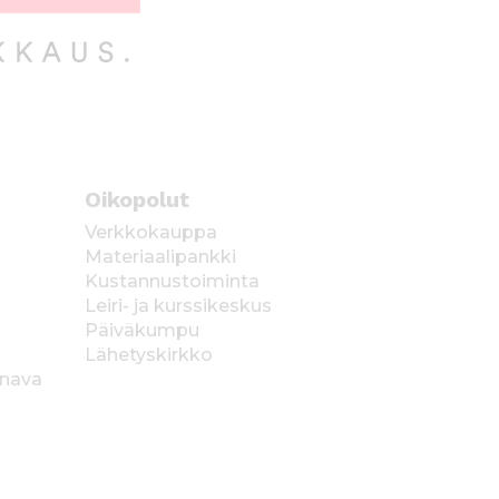
Oikopolut
Verkkokauppa
Materiaalipankki
Kustannustoiminta
Leiri- ja kurssikeskus
Päiväkumpu
Lähetyskirkko
anava