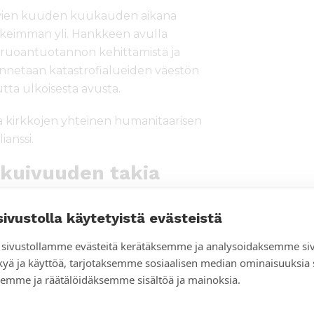
aavien kuuden kuukauden aikana
aikeimman yli. Hankkeen avulla
 ruoantuotannon kehittämistä ja
rannetaan katastrofialueiden väestön
ta ulkoisesta avusta.
 kirkkojen yhteinen humanitaarisen
ianssi.
 kuivuuden takia
uttama nälänhätä koetteli raskaasti
sivustolla käytetyistä evästeistä
uu mantereen länsilaidalla. Vuoden 2011
aataloustuotannon kriisiin monissa
sivustollamme evästeitä kerätäksemme ja analysoidaksemme si
aan jatkuvan vaikeana läpi vuoden
kyä ja käyttöä, tarjotaksemme sosiaalisen median ominaisuuksia
emme ja räätälöidäksemme sisältöä ja mainoksia.
iot osoittavat, että vuoden 2012