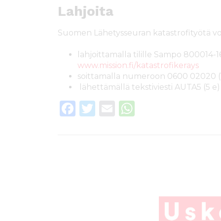
Lahjoita
Suomen Lähetysseuran katastrofityötä vo
lahjoittamalla tilille Sampo 800014-1
www.mission.fi/katastrofikerays
soittamalla numeroon 0600 02020 (
lähettämällä tekstiviesti AUTA5 (5 e
F
T
E
W
a
w
m
h
c
it
ai
a
e
te
l
ts
b
r
A
o
p
o
p
k