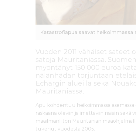
Katastrofiapua saavat heikoimmassa 
Vuoden 2011 vähäiset sateet 
satoja Mauritaniassa. Suome
myöntänyt 150 000 euroa kata
nälänhädän torjuntaan etelä
Echargin alueilla sekä Nouak
Mauritaniassa.
Apu kohdentuu heikoimmassa asemassa ole
raskaana oleviin ja imettäviin naisiin sekä 
maailmanliiton Mauritanian maaohjelmall
tukenut vuodesta 2005.