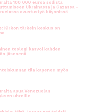
ralta 100 000 euroa sodista
auttamiseen Ukrainassa ja Gazassa –
uelassa avustustyö käynnissä
e: Kirkon tärkein keskus on
sa
inen teologi kasvoi kahden
ön jäsenenä
hteiskunnan tila kapenee myös
ralta apua Venezuelan
yksen uhreille