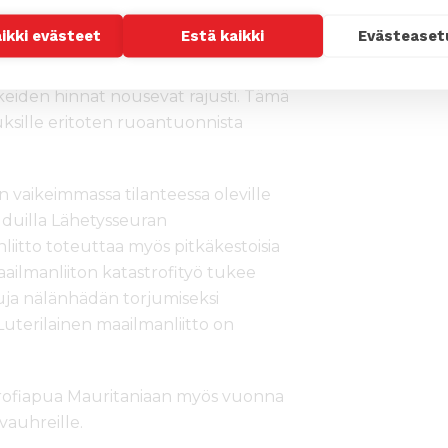
koin poikkeuksellisen vaikeita.
aikki evästeet
Estä kaikki
Evästeaset
 ennakoidaan romahtavan
5 %. Kun ruoantuotanto myös alueen
ikkeiden hinnat nousevat rajusti. Tämä
ksille eritoten ruoantuonnista
an vaikeimmassa tilanteessa oleville
seuduilla Lähetysseuran
iitto toteuttaa myös pitkäkestoisia
aailmanliiton katastrofityö tukee
luja nälänhädän torjumiseksi
Luterilainen maailmanliitto on
rofiapua Mauritaniaan myös vuonna
vauhreille.