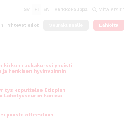
SV
FI
EN
Verkkokauppa
Mitä etsit?
an
Yhteystiedot
Seurakunnalle
Lahjoita
 kirkon ruokakurssi yhdisti
n ja henkisen hyvinvoinnin
ritys koputtelee Etiopian
a Lähetysseuran kanssa
ei päästä otteestaan