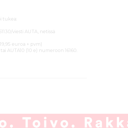
i tukea:
61130/viesti AUTA, netissä
19,95 euroa + pvm)
) tai AUTA10 (10 e) numeroon 16160.