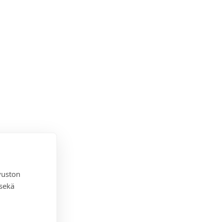
vuston
 sekä