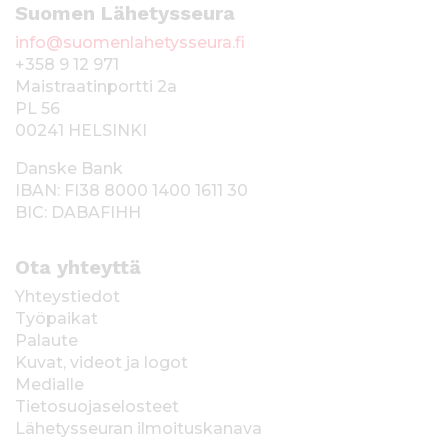
Suomen Lähetysseura
info@suomenlahetysseura.fi
+358 9 12 971
Maistraatinportti 2a
PL 56
00241 HELSINKI
Danske Bank
IBAN: FI38 8000 1400 1611 30
BIC: DABAFIHH
Ota yhteyttä
Yhteystiedot
Työpaikat
Palaute
Kuvat, videot ja logot
Medialle
Tietosuojaselosteet
Lähetysseuran ilmoituskanava