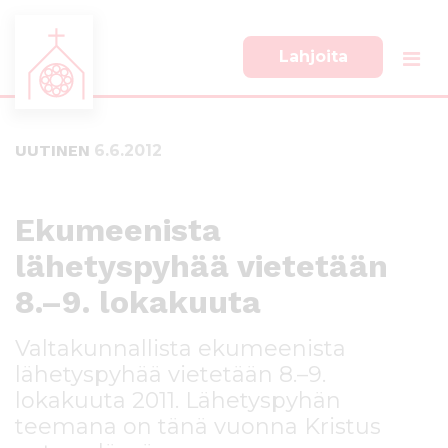
Lahjoita
S
S
i
i
i
i
UUTINEN
6.6.2012
r
r
r
r
y
y
s
a
Ekumeenista
u
l
lähetyspyhää vietetään
o
a
r
p
8.–9. lokakuuta
a
a
a
l
Valtakunnallista ekumeenista
n
k
lähetyspyhää vietetään 8.–9.
s
k
i
i
lokakuuta 2011. Lähetyspyhän
s
i
teemana on tänä vuonna Kristus
ä
n