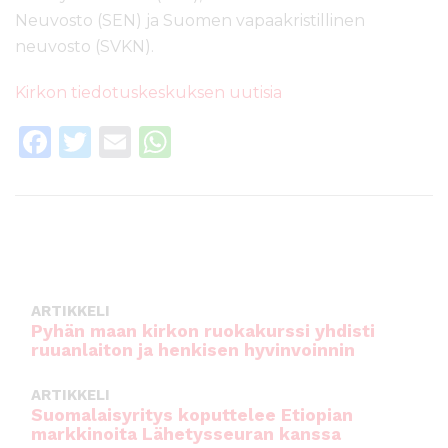
Neuvosto (SEN) ja Suomen vapaakristillinen
neuvosto (SVKN).
Kirkon tiedotuskeskuksen uutisia
F
T
E
W
a
w
m
h
c
it
ai
a
e
te
l
ts
b
r
A
o
p
ARTIKKELI
o
p
Pyhän maan kirkon ruokakurssi yhdisti
ruuanlaiton ja henkisen hyvinvoinnin
k
ARTIKKELI
Suomalaisyritys koputtelee Etiopian
markkinoita Lähetysseuran kanssa