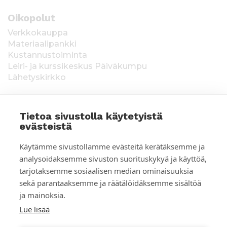
Oikopolut
Verkkokauppa
Materiaalipankki
Kustannustoiminta
Leiri- ja kurssikeskus Päiväkumpu
Lähetyskirkko
Tietoa sivustolla käytetyistä
evästeistä
T
Keräysluvat:
Manner-Suomi RA/2020/1538,
Käytämme sivustollamme evästeitä kerätäksemme ja
voimassa toistaiseksi 1.1.2021 alkaen, myönnetty
i
analysoidaksemme sivuston suorituskykyä ja käyttöä,
1.12.2020, Poliisihallitus. Ahvenanmaa ÅLR
tarjotaksemme sosiaalisen median ominaisuuksia
e
2025/5437, voimassa 1.1.–31.12.2026, myönnetty
28.8.2025 Ahvenanmaan maakuntahallitus. Kerätyt
sekä parantaaksemme ja räätälöidäksemme sisältöä
d
varat käytetään Suomen Lähetysseuran
ja mainoksia.
ulkomaantyöhön. Lahjoittajan tiedot tallennetaan
o
Lue lisää
Suomen Lähetysseuran yhteystietorekisteriin. Lue
lisää:
Tietosuojaselosteet