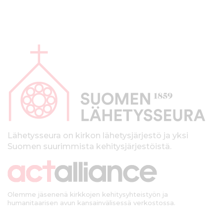
A
l
a
p
a
l
k
Lähetysseura on kirkon lähetysjärjestö ja yksi
Suomen suurimmista kehitysjärjestöistä.
k
i
Olemme jäsenenä kirkkojen kehitysyhteistyön ja
humanitaarisen avun kansainvälisessä verkostossa.