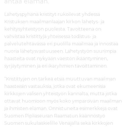
antaa elämän.
l
t
Lähetyspyhänä kristityt rukoilevat yhdessä
ö
Kristuksen maailmanlaajan kirkon lähetys- ja
ö
n
kehitysyhteistyön puolesta. Tavoitteena on
vahvistaa kristittyjä yhteisessä todistus- ja
palvelutehtävässä eri puolilla maailmaa ja innostaa
nuoria lähetysvastuuseen. Lähetystyön suurimpia
haasteita ovat nykyään väestön ikääntyminen,
syrjäytyminen ja eri ikäryhmien tavoittaminen.
”Kristittyjen on tärkeä etsiä muuttuvan maailman
haasteisiin vastauksia, jotka ovat ekumeenisia
kirkkojen välisen yhteistyön kannalta, mutta jotka
ottavat huomioon myös koko ympäröivän maailman
ja ihmisten elämän. Onnistuneita esimerkkejä ovat
Suomen Pipliaseuran Raamatun käännöstyö
Suomen sukulaiskielille Venäjällä sekä kirkkojen