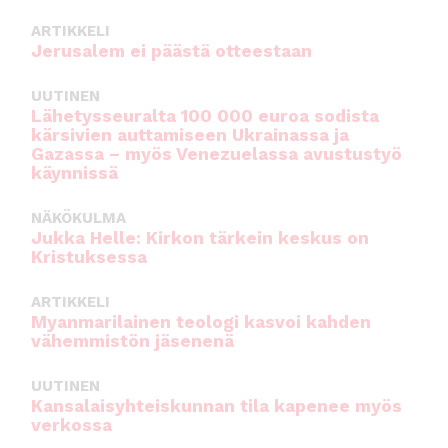
ARTIKKELI
Jerusalem ei päästä otteestaan
UUTINEN
Lähetysseuralta 100 000 euroa sodista
kärsivien auttamiseen Ukrainassa ja
Gazassa – myös Venezuelassa avustustyö
käynnissä
NÄKÖKULMA
Jukka Helle: Kirkon tärkein keskus on
Kristuksessa
ARTIKKELI
Myanmarilainen teologi kasvoi kahden
vähemmistön jäsenenä
UUTINEN
Kansalaisyhteiskunnan tila kapenee myös
verkossa