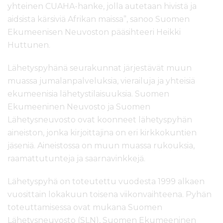
yhteinen CUAHA-hanke, jolla autetaan hivistä ja
aidsista kärsiviä Afrikan maissa”, sanoo Suomen
Ekumeenisen Neuvoston pääsihteeri Heikki
Huttunen.
Lähetyspyhänä seurakunnat järjestävät muun
muassa jumalanpalveluksia, vierailuja ja yhteisiä
ekumeenisia lähetystilaisuuksia. Suomen
Ekumeeninen Neuvosto ja Suomen
Lähetysneuvosto ovat koonneet lähetyspyhän
aineiston, jonka kirjoittajina on eri kirkkokuntien
jäseniä. Aineistossa on muun muassa rukouksia,
raamattutunteja ja saarnavinkkejä.
Lähetyspyhä on toteutettu vuodesta 1999 alkaen
vuosittain lokakuun toisena viikonvaihteena. Pyhän
toteuttamisessa ovat mukana Suomen
Lähetysneuvosto (SLN), Suomen Ekumeeninen