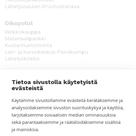
Lähetysseuran ilmoituskanava
Oikopolut
Verkkokauppa
Materiaalipankki
Kustannustoiminta
Leiri- ja kurssikeskus Päiväkumpu
Lähetyskirkko
Tietoa sivustolla käytetyistä
evästeistä
T
Keräysluvat:
Manner-Suomi RA/2020/1538,
Käytämme sivustollamme evästeitä kerätäksemme ja
voimassa toistaiseksi 1.1.2021 alkaen, myönnetty
i
analysoidaksemme sivuston suorituskykyä ja käyttöä,
1.12.2020, Poliisihallitus. Ahvenanmaa ÅLR
tarjotaksemme sosiaalisen median ominaisuuksia
e
2025/5437, voimassa 1.1.–31.12.2026, myönnetty
28.8.2025 Ahvenanmaan maakuntahallitus. Kerätyt
sekä parantaaksemme ja räätälöidäksemme sisältöä
d
varat käytetään Suomen Lähetysseuran
ja mainoksia.
ulkomaantyöhön. Lahjoittajan tiedot tallennetaan