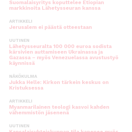
Suomalaisyritys koputtelee Etiopian
markkinoita Lähetysseuran kanssa
ARTIKKELI
Jerusalem ei päästä otteestaan
UUTINEN
Lähetysseuralta 100 000 euroa sodista
kärsivien auttamiseen Ukrainassa ja
Gazassa – myös Venezuelassa avustustyö
käynnissä
NÄKÖKULMA
Jukka Helle: Kirkon tärkein keskus on
Kristuksessa
ARTIKKELI
Myanmarilainen teologi kasvoi kahden
vähemmistön jäsenenä
UUTINEN
Kansalaisyhteiskunnan tila kapenee myös