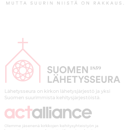
A
l
a
p
a
l
k
Lähetysseura on kirkon lähetysjärjestö ja yksi
Suomen suurimmista kehitysjärjestöistä.
k
i
Olemme jäsenenä kirkkojen kehitysyhteistyön ja