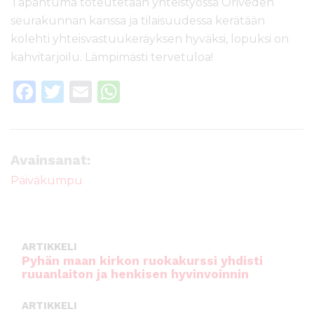
Tapahtuma toteutetaan yhteistyössä Oriveden
seurakunnan kanssa ja tilaisuudessa kerätään
kolehti yhteisvastuukeräyksen hyväksi, lopuksi on
kahvitarjoilu. Lämpimästi tervetuloa!
F
T
E
W
a
w
m
h
c
it
ai
a
e
te
l
ts
Avainsanat:
b
r
A
Päiväkumpu
o
p
o
p
k
ARTIKKELI
Pyhän maan kirkon ruokakurssi yhdisti
ruuanlaiton ja henkisen hyvinvoinnin
ARTIKKELI