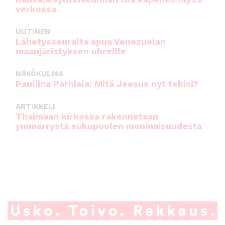
verkossa
UUTINEN
Lähetysseuralta apua Venezuelan
maanjäristyksen uhreille
NÄKÖKULMA
Pauliina Parhiala: Mitä Jeesus nyt tekisi?
ARTIKKELI
Thaimaan kirkossa rakennetaan
ymmärrystä sukupuolen moninaisuudesta