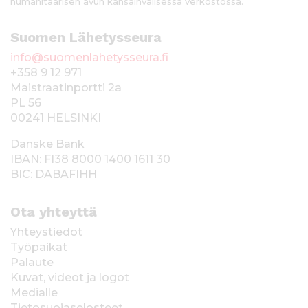
humanitaarisen avun kansainvälisessä verkostossa.
Suomen Lähetysseura
info@suomenlahetysseura.fi
+358 9 12 971
Maistraatinportti 2a
PL 56
00241 HELSINKI
Danske Bank
IBAN: FI38 8000 1400 1611 30
BIC: DABAFIHH
Ota yhteyttä
Yhteystiedot
Työpaikat
Palaute
Kuvat, videot ja logot
Medialle
Tietosuojaselosteet