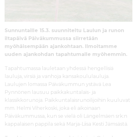
l
t
ö
ö
n
Sunnuntaille 15.3. suunniteltu Laulun ja runon
iltapäivä Päiväkummussa siirretään
myöhäisempään ajankohtaan. Ilmoitamme
uuden ajankohdan tapahtumalle myöhemmin.
Tapahtumassa lauletaan yhdessä hengellisiä
lauluja, virsiä ja vanhoja kansakoululauluja.
Laulujen lomassa Päiväkummun ystävä Lea
Pynnönen lausuu paikkakuntalais- ja
klassikkorunoja. Paikkuntalaisrunoilijoihin kuuluvat
mm. Helmi Viherkoski, joka eli aikoinaan
Päiväkummussa, kun se vielä oli Längelmäen srk:n
kappalaisen pappila sekä Marja-Liisa Kesti Jämsästä.