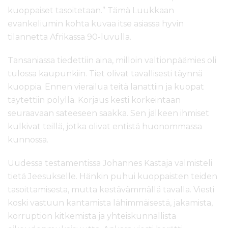
kuoppaiset tasoitetaan.” Tämä Luukkaan
evankeliumin kohta kuvaa itse asiassa hyvin
tilannetta Afrikassa 90-luvulla.
Tansaniassa tiedettiin aina, milloin valtionpäämies oli
tulossa kaupunkiin. Tiet olivat tavallisesti täynnä
kuoppia. Ennen vierailua teitä lanattiin ja kuopat
täytettiin pölyllä. Korjaus kesti korkeintaan
seuraavaan sateeseen saakka. Sen jälkeen ihmiset
kulkivat teillä, jotka olivat entistä huonommassa
kunnossa.
Uudessa testamentissa Johannes Kastaja valmisteli
tietä Jeesukselle. Hänkin puhui kuoppaisten teiden
tasoittamisesta, mutta kestävämmällä tavalla. Viesti
koski vastuun kantamista lähimmäisestä, jakamista,
korruption kitkemistä ja yhteiskunnallista