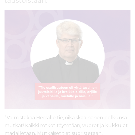
taustoistaan.
l
t
ö
ö
n
”Valmistakaa Herralle tie, oikaiskaa hänen polkunsa
mutkat! Kaikki rotkot täytetään, vuoret ja kukkulat
madalletaan. Mutkaiset tiet suoristetaan,