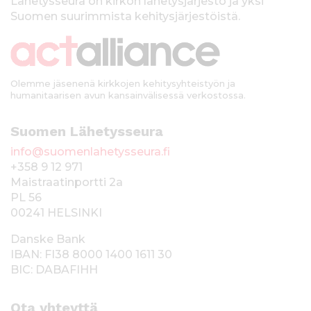
k
Lähetysseura on kirkon lähetysjärjestö ja yksi
Suomen suurimmista kehitysjärjestöistä.
k
i
Olemme jäsenenä kirkkojen kehitysyhteistyön ja
humanitaarisen avun kansainvälisessä verkostossa.
Suomen Lähetysseura
info@suomenlahetysseura.fi
+358 9 12 971
Maistraatinportti 2a
PL 56
00241 HELSINKI
Danske Bank
IBAN: FI38 8000 1400 1611 30
BIC: DABAFIHH
Ota yhteyttä