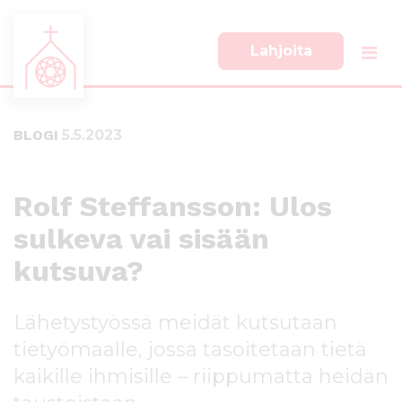
Lahjoita
S
S
i
i
i
i
BLOGI
5.5.2023
r
r
r
r
y
y
s
a
Rolf Steffansson: Ulos
u
l
sulkeva vai sisään
o
a
r
p
kutsuva?
a
a
a
l
n
k
Lähetystyössä meidät kutsutaan
s
k
tietyömaalle, jossa tasoitetaan tietä
i
i
s
i
kaikille ihmisille – riippumatta heidän
ä
n