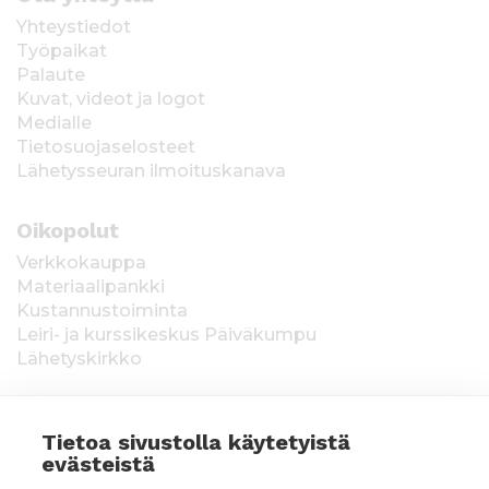
Yhteystiedot
Työpaikat
Palaute
Kuvat, videot ja logot
Medialle
Tietosuojaselosteet
Lähetysseuran ilmoituskanava
Oikopolut
Verkkokauppa
Materiaalipankki
Kustannustoiminta
Leiri- ja kurssikeskus Päiväkumpu
Lähetyskirkko
Tietoa sivustolla käytetyistä
evästeistä
Keräysluvat:
Manner-Suomi RA/2020/1538,