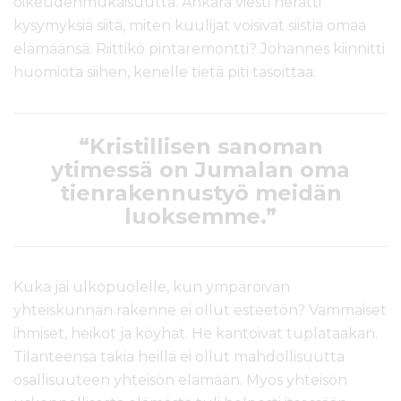
oikeudenmukaisuutta. Ankara viesti herätti
kysymyksiä siitä, miten kuulijat voisivat siistiä omaa
elämäänsä. Riittikö pintaremontti? Johannes kiinnitti
huomiota siihen, kenelle tietä piti tasoittaa.
“Kristillisen sanoman
ytimessä on Jumalan oma
tienrakennustyö meidän
luoksemme.”
Kuka jäi ulkopuolelle, kun ympäröivän
yhteiskunnan rakenne ei ollut esteetön? Vammaiset
ihmiset, heikot ja köyhät. He kantoivat tuplataakan.
Tilanteensa takia heillä ei ollut mahdollisuutta
osallisuuteen yhteisön elämään. Myös yhteisön