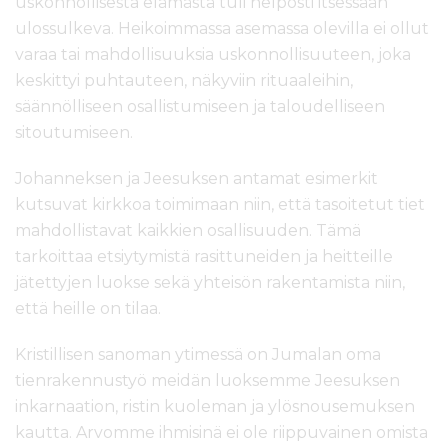
uskonnollisesta elämästä tuli helposti itsessään
ulossulkeva. Heikoimmassa asemassa olevilla ei ollut
varaa tai mahdollisuuksia uskonnollisuuteen, joka
keskittyi puhtauteen, näkyviin rituaaleihin,
säännölliseen osallistumiseen ja taloudelliseen
sitoutumiseen.
Johanneksen ja Jeesuksen antamat esimerkit
kutsuvat kirkkoa toimimaan niin, että tasoitetut tiet
mahdollistavat kaikkien osallisuuden. Tämä
tarkoittaa etsiytymistä rasittuneiden ja heitteille
jätettyjen luokse sekä yhteisön rakentamista niin,
että heille on tilaa.
Kristillisen sanoman ytimessä on Jumalan oma
tienrakennustyö meidän luoksemme Jeesuksen
inkarnaation, ristin kuoleman ja ylösnousemuksen
kautta. Arvomme ihmisinä ei ole riippuvainen omista