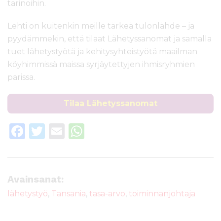
tarinoihin.
Lehti on kuitenkin meille tärkeä tulonlähde – ja
pyydämmekin, että tilaat Lähetyssanomat ja samalla
tuet lähetystyötä ja kehitysyhteistyötä maailman
köyhimmissä maissa syrjäytettyjen ihmisryhmien
parissa.
Tilaa Lähetyssanomat
F
T
E
W
a
w
m
h
c
it
ai
a
e
te
l
ts
Avainsanat:
b
r
A
lähetystyö
,
Tansania
,
tasa-arvo
,
toiminnanjohtaja
o
p