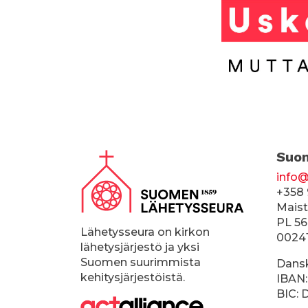
A
Suo
l
info@
a
+358 
p
Maist
PL 56
a
Lähetysseura on kirkon
0024
lähetysjärjestö ja yksi
l
Suomen suurimmista
Dans
k
kehitysjärjestöistä.
IBAN:
BIC:
k