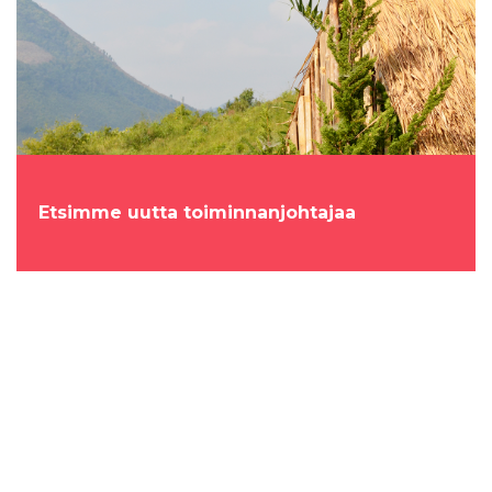
Etsimme uutta toiminnanjohtajaa