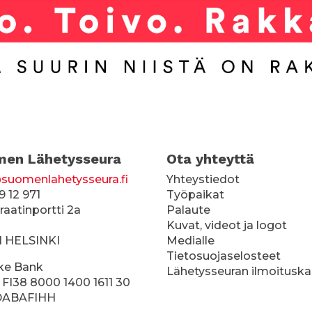
men Lähetysseura
Ota yhteyttä
suomenlahetysseura.fi
Yhteystiedot
9 12 971
Työpaikat
raatinportti 2a
Palaute
Kuvat, videot ja logot
1 HELSINKI
Medialle
Tietosuojaselosteet
ke Bank
Lähetysseuran ilmoitusk
 FI38 8000 1400 1611 30
 DABAFIHH