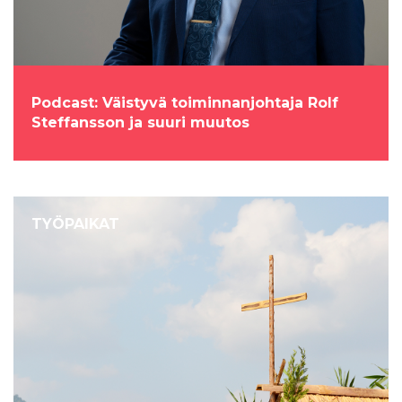
Podcast: Väistyvä toiminnanjohtaja Rolf
Steffansson ja suuri muutos
TYÖPAIKAT