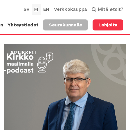
SV
FI
EN
Verkkokauppa
Mitä etsit?
an
Yhteystiedot
Seurakunnalle
Lahjoita
ARTIKKELI