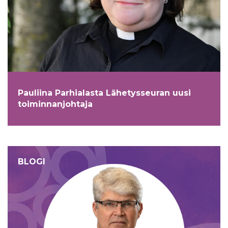
Pauliina Parhialasta Lähetysseuran uusi
toiminnanjohtaja
BLOGI