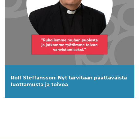
Rolf Steffansson: Nyt tarvitaan päättäväistä
luottamusta ja toivoa