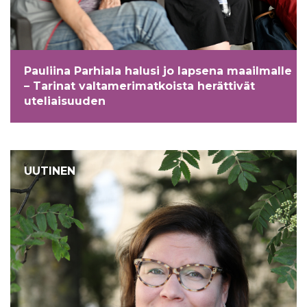
ö
n
Pauliina Parhiala halusi jo lapsena maailmalle
– Tarinat valtamerimatkoista herättivät
uteliaisuuden
UUTINEN