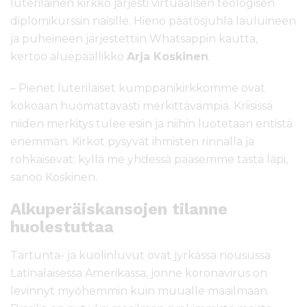
luterilainen kirkko järjesti virtuaalisen teologisen
diplomikurssin naisille. Hieno päätösjuhla lauluineen
ja puheineen järjestettiin Whatsappin kautta,
kertoo aluepäällikkö
Arja Koskinen
.
– Pienet luterilaiset kumppanikirkkomme ovat
kokoaan huomattavasti merkittävämpiä. Kriisissä
niiden merkitys tulee esiin ja niihin luotetaan entistä
enemmän. Kirkot pysyvät ihmisten rinnalla ja
rohkaisevat: kyllä me yhdessä pääsemme tästä läpi,
sanoo Koskinen.
Alkuperäiskansojen tilanne
huolestuttaa
Tartunta- ja kuolinluvut ovat jyrkässä nousussa
Latinalaisessa Amerikassa, jonne koronavirus on
levinnyt myöhemmin kuin muualle maailmaan.