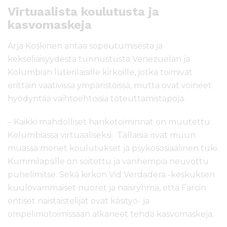
Virtuaalista koulutusta ja
kasvomaskeja
Arja Koskinen antaa sopeutumisesta ja
kekseliäisyydestä tunnustusta Venezuelan ja
Kolumbian luterilaisille kirkoille, jotka toimivat
erittäin vaativissa ympäristöissä, mutta ovat voineet
hyödyntää vaihtoehtoisia toteuttamistapoja.
– Kaikki mahdolliset hanketoiminnat on muutettu
Kolumbiassa virtuaaliseksi. Tällaisia ovat muun
muassa monet koulutukset ja psykososiaalinen tuki.
Kummilapsille on soitettu ja vanhempia neuvottu
puhelimitse. Sekä kirkon Vid Verdadera -keskuksen
kuulovammaiset nuoret ja naisryhmä, että Farcin
entiset naistaistelijat ovat käsityö- ja
ompelimotoimissaan alkaneet tehdä kasvomaskeja.