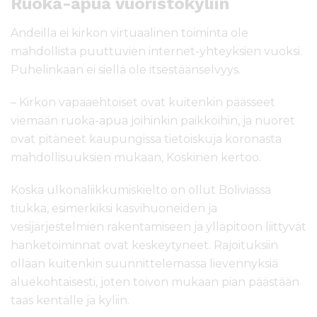
Ruoka-apua vuoristokyliin
Andeilla ei kirkon virtuaalinen toiminta ole
mahdollista puuttuvien internet-yhteyksien vuoksi.
Puhelinkaan ei siellä ole itsestäänselvyys.
– Kirkon vapaaehtoiset ovat kuitenkin päässeet
viemään ruoka-apua joihinkin paikkoihin, ja nuoret
ovat pitäneet kaupungissa tietoiskuja koronasta
mahdollisuuksien mukaan, Koskinen kertoo.
Koska ulkonaliikkumiskielto on ollut Boliviassa
tiukka, esimerkiksi kasvihuoneiden ja
vesijärjestelmien rakentamiseen ja ylläpitoon liittyvät
hanketoiminnat ovat keskeytyneet. Rajoituksiin
ollaan kuitenkin suunnittelemassa lievennyksiä
aluekohtaisesti, joten toivon mukaan pian päästään
taas kentälle ja kyliin.