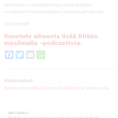
lähetetään ruokapaketteja, jotka saadaan
suojakotiin monimutkaisten järjestelyjen avulla.
Sari Lehtelä
Kuuntele aiheesta lisää Kirkko
maailmalla -podcastista.
F
T
E
W
a
w
m
h
c
it
ai
a
e
te
l
ts
Avainsanat:
b
r
A
Bolivia
,
Kolumbia
,
korona
,
Poikkeustila
,
Venezuela
o
p
o
p
k
ARTIKKELI