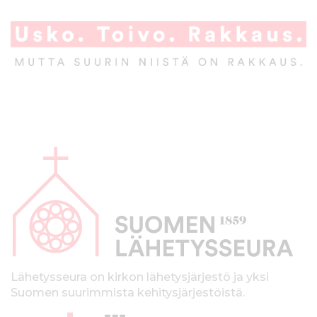
A
l
a
p
a
l
k
Lähetysseura on kirkon lähetysjärjestö ja yksi
Suomen suurimmista kehitysjärjestöistä.
k