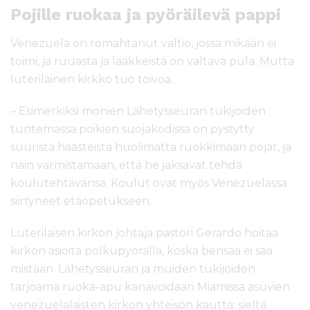
Pojille ruokaa ja pyöräilevä pappi
Venezuela on romahtanut valtio, jossa mikään ei
toimi, ja ruuasta ja lääkkeistä on valtava pula. Mutta
luterilainen kirkko tuo toivoa.
– Esimerkiksi monien Lähetysseuran tukijoiden
tuntemassa poikien suojakodissa on pystytty
suurista haasteista huolimatta ruokkimaan pojat, ja
näin varmistamaan, että he jaksavat tehdä
koulutehtävänsä. Koulut ovat myös Venezuelassa
siirtyneet etäopetukseen.
Luterilaisen kirkon johtaja pastori Gerardo hoitaa
kirkon asioita polkupyörällä, koska bensaa ei saa
mistään. Lähetysseuran ja muiden tukijoiden
tarjoama ruoka-apu kanavoidaan Miamissa asuvien
venezuelalaisten kirkon yhteisön kautta: sieltä