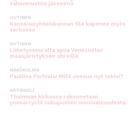
vähemmistön jäsenenä
UUTINEN
Kansalaisyhteiskunnan tila kapenee myös
verkossa
UUTINEN
Lähetysseuralta apua Venezuelan
maanjäristyksen uhreille
NÄKÖKULMA
Pauliina Parhiala: Mitä Jeesus nyt tekisi?
ARTIKKELI
Thaimaan kirkossa rakennetaan
ymmärrystä sukupuolen moninaisuudesta