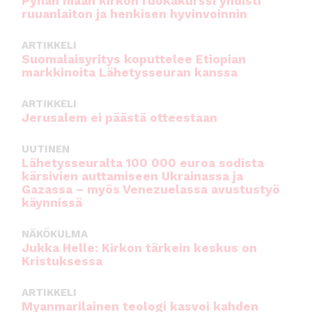
Pyhän maan kirkon ruokakurssi yhdisti
ruuanlaiton ja henkisen hyvinvoinnin
ARTIKKELI
Suomalaisyritys koputtelee Etiopian
markkinoita Lähetysseuran kanssa
ARTIKKELI
Jerusalem ei päästä otteestaan
UUTINEN
Lähetysseuralta 100 000 euroa sodista
kärsivien auttamiseen Ukrainassa ja
Gazassa – myös Venezuelassa avustustyö
käynnissä
NÄKÖKULMA
Jukka Helle: Kirkon tärkein keskus on
Kristuksessa
ARTIKKELI
Myanmarilainen teologi kasvoi kahden