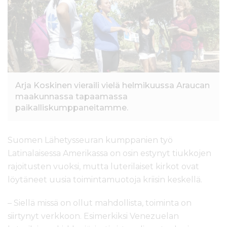
l
t
ö
ö
n
Arja Koskinen vieraili vielä helmikuussa Araucan
maakunnassa tapaamassa
paikalliskumppaneitamme.
Suomen Lähetysseuran kumppanien työ
Latinalaisessa Amerikassa on osin estynyt tiukkojen
rajoitusten vuoksi, mutta luterilaiset kirkot ovat
löytäneet uusia toimintamuotoja kriisin keskellä.
– Siellä missä on ollut mahdollista, toiminta on
siirtynyt verkkoon. Esimerkiksi Venezuelan