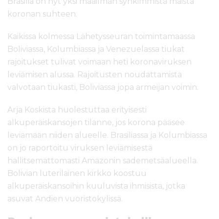
Brasilia on nyt yksi maailman synkimmistä maista
koronan suhteen.
Kaikissa kolmessa Lähetysseuran toimintamaassa
Boliviassa, Kolumbiassa ja Venezuelassa tiukat
rajoitukset tulivat voimaan heti koronaviruksen
leviämisen alussa. Rajoitusten noudattamista
valvotaan tiukasti, Boliviassa jopa armeijan voimin.
Arja Koskista huolestuttaa erityisesti
alkuperäiskansojen tilanne, jos korona pääsee
leviämään niiden alueelle. Brasiliassa ja Kolumbiassa
on jo raportoitu viruksen leviämisestä
hallitsemattomasti Amazonin sademetsäalueella.
Bolivian luterilainen kirkko koostuu
alkuperäiskansoihin kuuluvista ihmisistä, jotka
asuvat Andien vuoristokylissä.