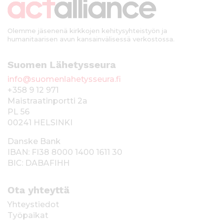
i
Olemme jäsenenä kirkkojen kehitysyhteistyön ja
humanitaarisen avun kansainvälisessä verkostossa.
Suomen Lähetysseura
info@suomenlahetysseura.fi
+358 9 12 971
Maistraatinportti 2a
PL 56
00241 HELSINKI
Danske Bank
IBAN: FI38 8000 1400 1611 30
BIC: DABAFIHH
Ota yhteyttä
Yhteystiedot
Työpaikat