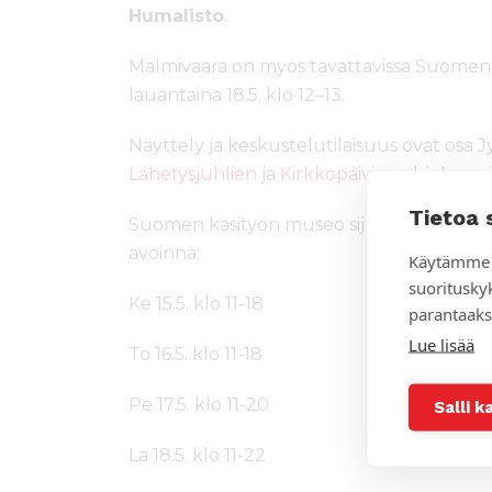
Humalisto
.
Malmivaara on myös tavattavissa Suomen 
lauantaina 18.5. klo 12–13.
Näyttely ja keskustelutilaisuus ovat osa J
Lähetysjuhlien
ja
Kirkkopäivien
ohjelmaa j
Tietoa 
Suomen käsityön museo sijaitsee osoitte
avoinna:
Käytämme 
suoritusky
Ke 15.5. klo 11-18
parantaaks
Lue lisää
To 16.5. klo 11-18
Pe 17.5. klo 11-20
Salli k
La 18.5. klo 11-22