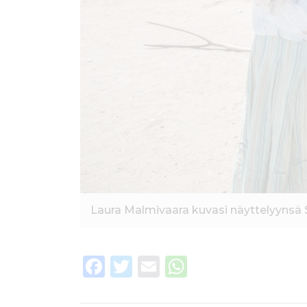
Laura Malmivaara kuvasi näyttelyynsä 
F
T
E
W
a
w
m
h