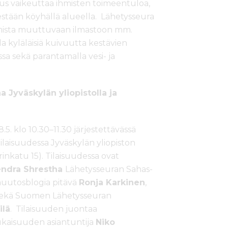
s vaikeuttaa ihmisten toimeentuloa,
estään köyhällä alueella. Lähetysseura
mista muuttuvaan ilmastoon mm.
 kyläläisiä kuivuutta kestävien
issa sekä parantamalla vesi- ja
 Jyväskylän yliopistolla ja
5. klo 10.30–11.30 järjestettävässä
laisuudessa Jyväskylän yliopiston
inkatu 15). Tilaisuudessa ovat
endra Shrestha
Lähetysseuran Sahas-
muutosblogia pitävä
Ronja Karkinen
,
ekä Suomen Lähetysseuran
ilä
. Tilaisuuden juontaa
kaisuuden asiantuntija
Niko