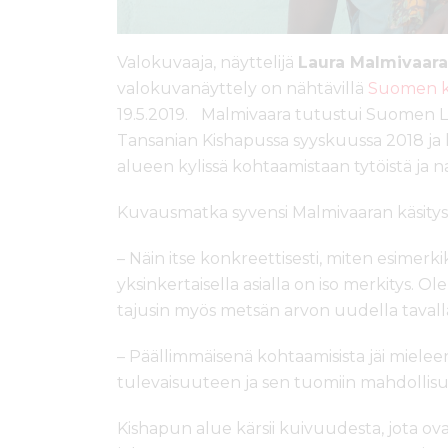
Valokuvaaja, näyttelijä
Laura Malmivaar
valokuvanäyttely on nähtävillä
Suomen k
19.5.2019.
Malmivaara tutustui Suomen L
Tansanian Kishapussa syyskuussa 2018 ja
alueen kylissä kohtaamistaan tytöistä ja nai
Kuvausmatka syvensi Malmivaaran käsityst
– Näin itse konkreettisesti, miten esimerk
yksinkertaisella asialla on iso merkitys. 
tajusin myös metsän arvon uudella tavall
– Päällimmäisenä kohtaamisista jäi mielee
tulevaisuuteen ja sen tuomiin mahdollisu
Kishapun alue kärsii kuivuudesta, jota 