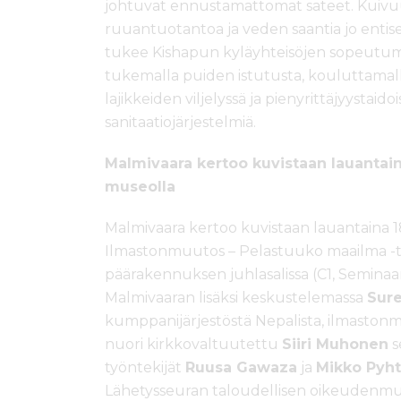
johtuvat ennustamattomat sateet. Kuivuu
ruuantuotantoa ja veden saantia jo entis
tukee Kishapun kyläyhteisöjen sopeutu
tukemalla puiden istutusta, kouluttamalla
lajikkeiden viljelyssä ja pienyrittäjyystaido
sanitaatiojärjestelmiä.
Malmivaara kertoo kuvistaan lauantaina
museolla
Malmivaara kertoo kuvistaan lauantaina 18.
Ilmastonmuutos – Pelastuuko maailma -ti
päärakennuksen juhlasalissa (C1, Seminaar
Malmivaaran lisäksi keskustelemassa
Sur
kumppanijärjestöstä Nepalista, ilmaston
nuori kirkkovaltuutettu
Siiri Muhonen
s
työntekijät
Ruusa Gawaza
ja
Mikko Pyht
Lähetysseuran taloudellisen oikeudenmu