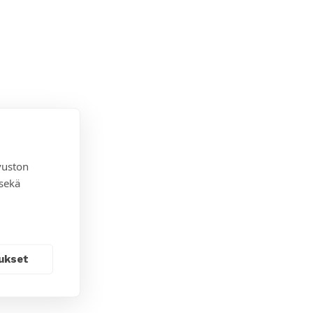
vuston
 sekä
ukset