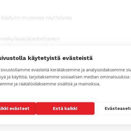
Käsityön museossa näyttelyssä
yväskylässä järjestettävien
a niihin on vapaa pääsy.
sivustolla käytetyistä evästeistä
essa Kauppakatu 25. Näyttely on
sivustollamme evästeitä kerätäksemme ja analysoidaksemme si
kyä ja käyttöä, tarjotaksemme sosiaalisen median ominaisuuksia
emme ja räätälöidäksemme sisältöä ja mainoksia.
aikki evästeet
Estä kaikki
Evästeaset