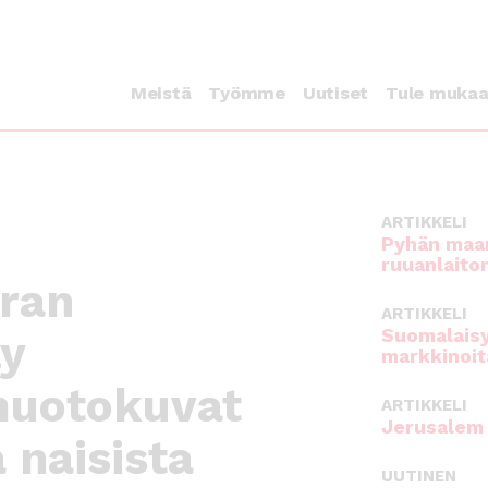
Meistä
Työmme
Uutiset
Tule muka
ARTIKKELI
Pyhän maan
ruuanlaito
ran
ARTIKKELI
Suomalaisy
ly
markkinoit
muotokuvat
ARTIKKELI
Jerusalem 
 naisista
UUTINEN