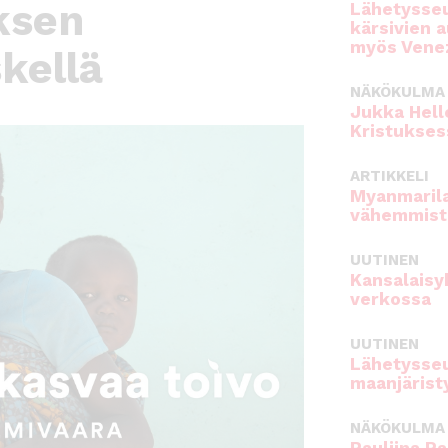
ksen
Lähetysseu
kärsivien 
myös Venez
kellä
NÄKÖKULMA
Jukka Hell
Kristukses
ARTIKKELI
Myanmarila
vähemmist
UUTINEN
Kansalaisy
verkossa
UUTINEN
Lähetysseu
maanjärist
NÄKÖKULMA