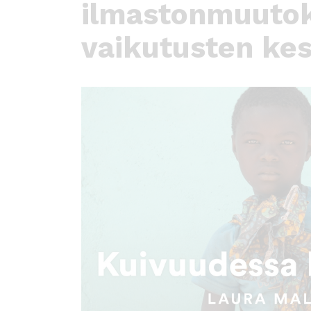
ö
ilmastonmuuto
n
vaikutusten kes