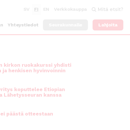
SV
FI
EN
Verkkokauppa
Mitä etsit?
an
Yhteystiedot
Seurakunnalle
Lahjoita
 kirkon ruokakurssi yhdisti
n ja henkisen hyvinvoinnin
ritys koputtelee Etiopian
a Lähetysseuran kanssa
ei päästä otteestaan