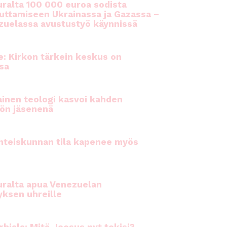
ralta 100 000 euroa sodista
auttamiseen Ukrainassa ja Gazassa –
uelassa avustustyö käynnissä
e: Kirkon tärkein keskus on
sa
inen teologi kasvoi kahden
ön jäsenenä
hteiskunnan tila kapenee myös
ralta apua Venezuelan
yksen uhreille