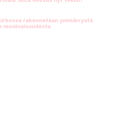
rhiala: Mitä Jeesus nyt tekisi?
kirkossa rakennetaan ymmärrystä
n moninaisuudesta