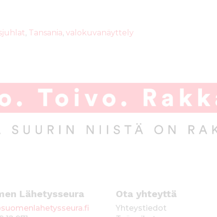
sjuhlat
,
Tansania
,
valokuvanäyttely
men Lähetysseura
Ota yhteyttä
suomenlahetysseura.fi
Yhteystiedot