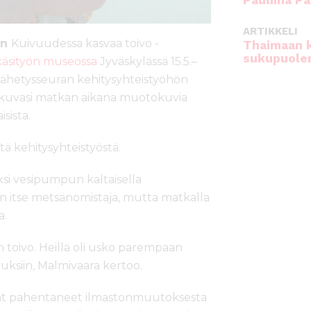
Pauliina Pa
ARTIKKELI
an
Kuivuudessa kasvaa toivo -
Thaimaan 
sukupuole
äsityön museossa
Jyväskylässä 15.5.–
ähetysseuran kehitysyhteistyöhön
 kuvasi matkan aikana muotokuvia
sista.
ä kehitysyhteistyöstä.
iksi vesipumpun kaltaisella
Olen itse metsänomistaja, mutta matkalla
a.
n toivo. Heillä oli usko parempaan
uksiin, Malmivaara kertoo.
ovat pahentaneet ilmastonmuutoksesta