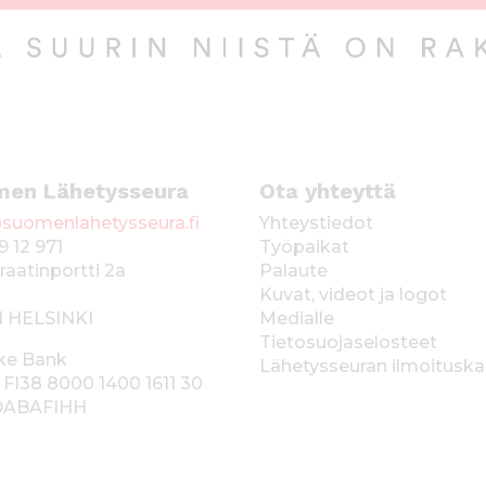
men Lähetysseura
Ota yhteyttä
suomenlahetysseura.fi
Yhteystiedot
9 12 971
Työpaikat
raatinportti 2a
Palaute
Kuvat, videot ja logot
1 HELSINKI
Medialle
Tietosuojaselosteet
ke Bank
Lähetysseuran ilmoitusk
 FI38 8000 1400 1611 30
 DABAFIHH