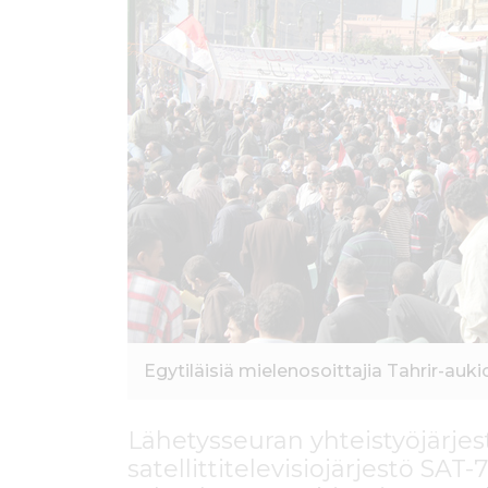
ö
n
Egytiläisiä mielenosoittajia Tahrir-auki
Lähetysseuran yhteistyöjärjestö
satellittitelevisiojärjestö SAT-