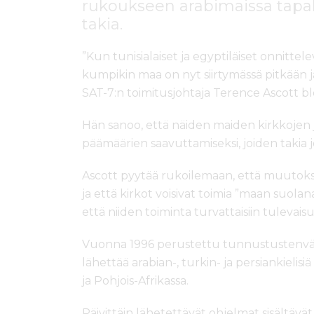
rukoukseen arabimaissa tap
takia.
”Kun tunisialaiset ja egyptiläiset onnittel
kumpikin maa on nyt siirtymässä pitkään 
SAT-7:n toimitusjohtaja Terence Ascott blo
Hän sanoo, että näiden maiden kirkkojen j
päämäärien saavuttamiseksi, joiden takia
Ascott pyytää rukoilemaan, että muutokse
ja että kirkot voisivat toimia ”maan suolan
että niiden toiminta turvattaisiin tulevais
Vuonna 1996 perustettu tunnustustenväli
lähettää arabian-, turkin- ja persiankielisiä 
ja Pohjois-Afrikassa.
Päivittäin lähetettävät ohjelmat sisältävä