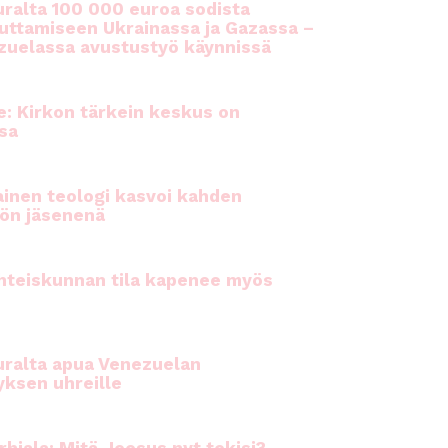
ralta 100 000 euroa sodista
auttamiseen Ukrainassa ja Gazassa –
uelassa avustustyö käynnissä
e: Kirkon tärkein keskus on
sa
inen teologi kasvoi kahden
ön jäsenenä
hteiskunnan tila kapenee myös
ralta apua Venezuelan
yksen uhreille