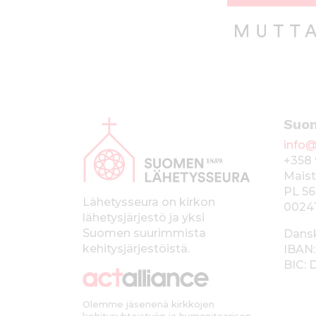
A
Suo
l
info@
a
+358 
p
Maist
PL 56
a
Lähetysseura on kirkon
0024
lähetysjärjestö ja yksi
l
Suomen suurimmista
Dans
k
kehitysjärjestöistä.
IBAN:
BIC:
k
i
Olemme jäsenenä kirkkojen