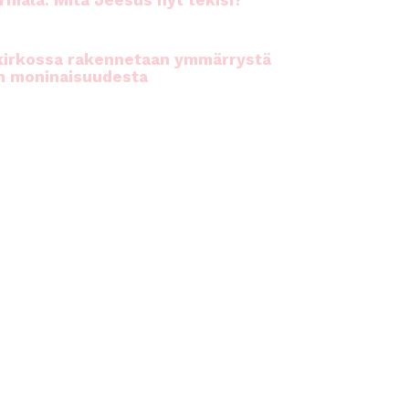
rhiala: Mitä Jeesus nyt tekisi?
kirkossa rakennetaan ymmärrystä
n moninaisuudesta