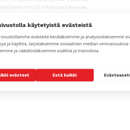
voittavat noin 20 miljoonaa katselijaa.
n kulttuuriset, poliittiset ja
sivustolla käytetyistä evästeistä
 tulevat esille ohjelmissa.
sivustollamme evästeitä kerätäksemme ja analysoidaksemme si
iminnassa alusta lähtien.
kyä ja käyttöä, tarjotaksemme sosiaalisen median ominaisuuksia
nian ja Pyhän maan
emme ja räätälöidäksemme sisältöä ja mainoksia.
tettuna järjestön hallituksessa.
aikki evästeet
Estä kaikki
Evästeaset