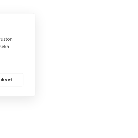
vuston
 sekä
ukset