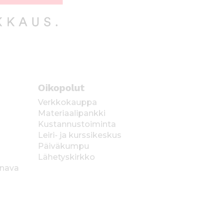
Oikopolut
Verkkokauppa
Materiaalipankki
Kustannustoiminta
Leiri- ja kurssikeskus
Päiväkumpu
Lähetyskirkko
anava