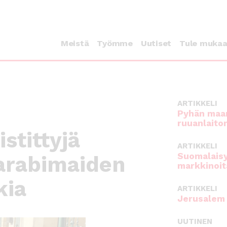
Meistä
Työmme
Uutiset
Tule muka
ARTIKKELI
Pyhän maan
ruuanlaito
stittyjä
ARTIKKELI
Suomalaisy
arabimaiden
markkinoit
kia
ARTIKKELI
Jerusalem 
UUTINEN