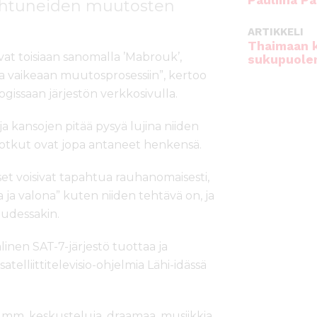
Pauliina Pa
ahtuneiden muutosten
ARTIKKELI
Thaimaan 
evat toisiaan sanomalla ’Mabrouk’,
sukupuole
ja vaikeaan muutosprosessiin”, kertoo
gissaan järjestön verkkosivulla.
a kansojen pitää pysyä lujina niiden
 jotkut ovat jopa antaneet henkensä.
t voisivat tapahtua rauhanomaisesti,
a ja valona” kuten niiden tehtävä on, ja
uudessakin.
nen SAT-7-järjestö tuottaa ja
satelliittitelevisio-ohjelmia Lähi-idässä
t mm. keskusteluja, draamaa, musiikkia,