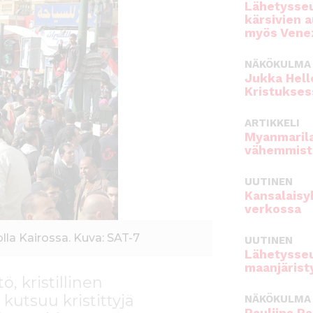
Lähetysseu
kärsivien 
myös Venez
NÄKÖKULMA
Jukka Hell
Kristukses
ARTIKKELI
Myanmarila
vähemmist
UUTINEN
Kansalaisy
verkossa
olla Kairossa. Kuva: SAT-7
UUTINEN
Lähetysseu
maanjärist
, kristillinen
7 kutsuu kristittyjä
NÄKÖKULMA