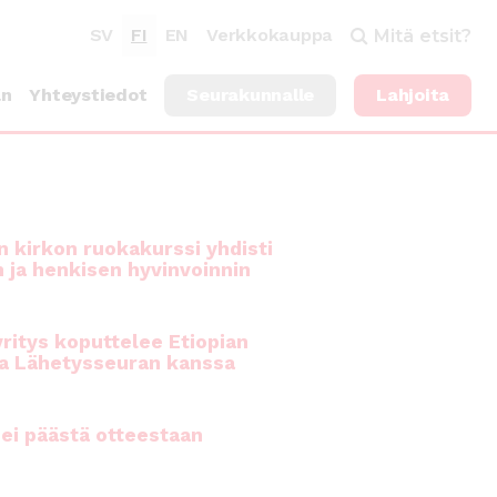
SV
FI
EN
Verkkokauppa
Mitä etsit?
an
Yhteystiedot
Seurakunnalle
Lahjoita
 kirkon ruokakurssi yhdisti
n ja henkisen hyvinvoinnin
ritys koputtelee Etiopian
a Lähetysseuran kanssa
ei päästä otteestaan