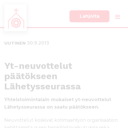
Lahjoita
S
S
i
i
i
i
UUTINEN
30.9.2013
r
r
r
r
y
y
s
a
Yt-neuvottelut
u
l
päätökseen
o
a
r
p
Lähetysseurassa
a
a
a
l
Yhteistoimintalain mukaiset yt-neuvottelut
n
k
s
k
Lähetysseurassa on saatu päätökseen.
i
i
s
i
Neuvottelut koskivat kotimaantyön organisaation
ä
n
kehittämistä ja sen henkilöstövaikutuksia sekä