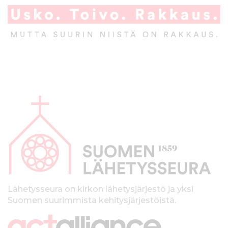
A
l
a
p
a
l
k
Lähetysseura on kirkon lähetysjärjestö ja yksi
Suomen suurimmista kehitysjärjestöistä.
k