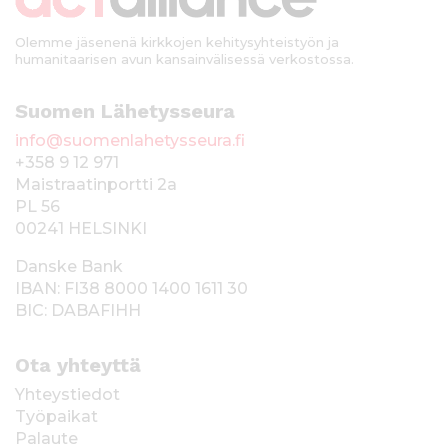
i
Olemme jäsenenä kirkkojen kehitysyhteistyön ja
humanitaarisen avun kansainvälisessä verkostossa.
Suomen Lähetysseura
info@suomenlahetysseura.fi
+358 9 12 971
Maistraatinportti 2a
PL 56
00241 HELSINKI
Danske Bank
IBAN: FI38 8000 1400 1611 30
BIC: DABAFIHH
Ota yhteyttä
Yhteystiedot
Työpaikat
Palaute