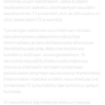
toimintakulujen kattamiseen. Lisäksi budjetin
tavoitteeksi on asetettu ulkomaantyön osuuden
kasvattaminen 73 prosenttiin, kun se lähivuosina on
ollut keskimäärin 72 prosenttia.
Työnantajan esittämän suunnitelman mukaan
talouskehykseen pääseminen edellyttää
toiminnallisista ja taloudellisista syistä aiheutuvia
henkilöstösupistuksia. Niistä merkittävä osa
kohdistuu kotimaan alueorganisaatioon. Yt-
neuvotteluissa esillä olleista supistuksista osa
toteutuu eläkkeelle tai toisen työnantajan
palvelukseen siirtymisen seurauksena. Mahdollisten
irtisanomisten määräksi arvioitiin neuvottelussa 3-6,
korkeintaan 10 työsuhdetta. Asia tarkentuu syksyn
kuluessa.
Yt-neuvottelut käynnistyivät elokuun lopussa.