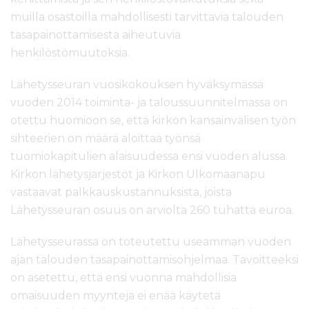
l
muilla osastoilla mahdollisesti tarvittavia talouden
t
tasapainottamisesta aiheutuvia
ö
henkilöstömuutoksia.
ö
n
Lähetysseuran vuosikokouksen hyväksymässä
vuoden 2014 toiminta- ja taloussuunnitelmassa on
otettu huomioon se, että kirkon kansainvälisen työn
sihteerien on määrä aloittaa työnsä
tuomiokapitulien alaisuudessa ensi vuoden alussa.
Kirkon lähetysjärjestöt ja Kirkon Ulkomaanapu
vastaavat palkkauskustannuksista, joista
Lähetysseuran osuus on arviolta 260 tuhatta euroa.
Lähetysseurassa on toteutettu useamman vuoden
ajan talouden tasapainottamisohjelmaa. Tavoitteeksi
on asetettu, että ensi vuonna mahdollisia
omaisuuden myyntejä ei enää käytetä