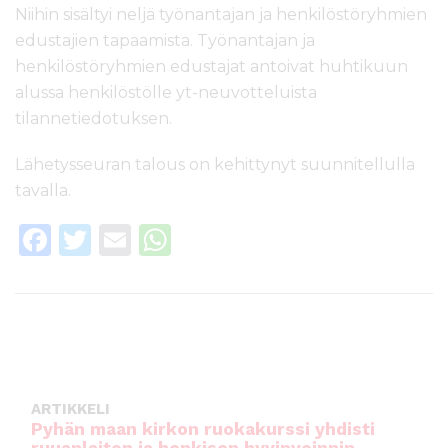
Niihin sisältyi neljä työnantajan ja henkilöstöryhmien
edustajien tapaamista. Työnantajan ja
henkilöstöryhmien edustajat antoivat huhtikuun
alussa henkilöstölle yt-neuvotteluista
tilannetiedotuksen.
Lähetysseuran talous on kehittynyt suunnitellulla
tavalla.
F
T
E
W
a
w
m
h
c
it
ai
a
e
te
l
ts
b
r
A
o
p
ARTIKKELI
o
p
Pyhän maan kirkon ruokakurssi yhdisti