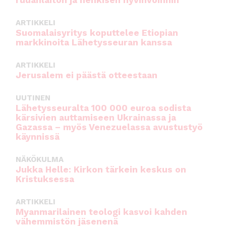
ruuanlaiton ja henkisen hyvinvoinnin
k
ARTIKKELI
Suomalaisyritys koputtelee Etiopian
markkinoita Lähetysseuran kanssa
ARTIKKELI
Jerusalem ei päästä otteestaan
UUTINEN
Lähetysseuralta 100 000 euroa sodista
kärsivien auttamiseen Ukrainassa ja
Gazassa – myös Venezuelassa avustustyö
käynnissä
NÄKÖKULMA
Jukka Helle: Kirkon tärkein keskus on
Kristuksessa
ARTIKKELI
Myanmarilainen teologi kasvoi kahden
vähemmistön jäsenenä