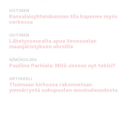
UUTINEN
Kansalaisyhteiskunnan tila kapenee myös
verkossa
UUTINEN
Lähetysseuralta apua Venezuelan
maanjäristyksen uhreille
NÄKÖKULMA
Pauliina Parhiala: Mitä Jeesus nyt tekisi?
ARTIKKELI
Thaimaan kirkossa rakennetaan
ymmärrystä sukupuolen moninaisuudesta