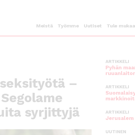
Meistä
Työmme
Uutiset
Tule muka
ARTIKKELI
Pyhän maan
ruuanlaito
seksityötä –
ARTIKKELI
Suomalaisy
n Segolame
markkinoit
ta syrjittyjä
ARTIKKELI
Jerusalem 
UUTINEN