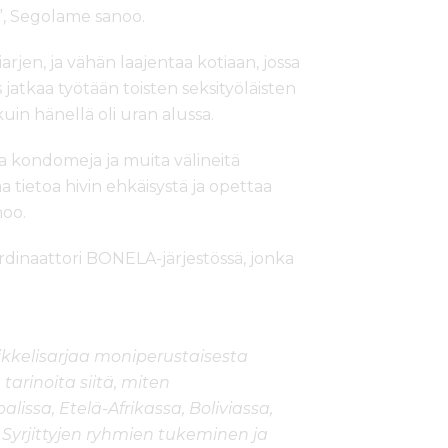
n”, Segolame sanoo.
rjen, ja vähän laajentaa kotiaan, jossa
jatkaa työtään toisten seksityöläisten
 kuin hänellä oli uran alussa.
kea kondomeja ja muita välineitä
 tietoa hivin ehkäisystä ja opettaa
noo.
ordinaattori BONELA-järjestössä, jonka
ikkelisarjaa moniperustaisesta
arinoita siitä, miten
issa, Etelä-Afrikassa, Boliviassa,
Syrjittyjen ryhmien tukeminen ja