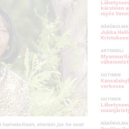
Lähetysseu
kärsivien 
myös Venez
NÄKÖKULMA
Jukka Hell
Kristukses
ARTIKKELI
Myanmarila
vähemmist
UUTINEN
Kansalaisy
verkossa
UUTINEN
Lähetysseu
maanjärist
NÄKÖKULMA
halveksitaan, etenkin jos he ovat