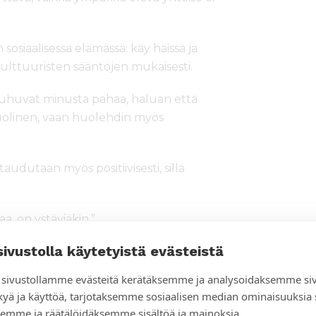
osiaalisessa elämässä: käy häissä ja
 kulttuuristen sääntöjen mukaisesti.
 puhuvat minusta pahaa, haluan että
uolinen, vaan huolehdin myös
taudutaan myös positiivisesti, sillä
a, on ystäviäkin.”
sivustolla käytetyistä evästeistä
senä
sivustollamme evästeitä kerätäksemme ja analysoidaksemme si
, jonka nimi tarkoittaa ”Nuoret,
kyä ja käyttöä, tarjotaksemme sosiaalisen median ominaisuuksia
isiä, joita syrjitään ja kohdellaan
emme ja räätälöidäksemme sisältöä ja mainoksia.