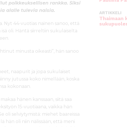
Pauliina Pa
lut poikkeuksellisen rankka. Siksi
 alalle tulevia naisia.
ARTIKKELI
Thaimaan 
a. Nyt 44-vuotias nainen sanoo, että
sukupuole
isä oli. Häntä siirreltiin sukulaiselta
seen.
ehtinut minusta oikeasti”, hän sanoo
neet, naapurit ja jopa sukulaiset
iinny jutussa koko nimellään, koska
ansa kokonaan.
makaa hänen kanssaan, siitä saa
seksityön 15-vuotiaana, vaikka hän
Se oli selviytymistä: miehet baareissa
llä hän oli niin nälissään, että meni