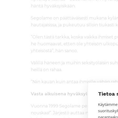
häntä hyväksyisikään.
Segolame on päättäväisesti mukana kylän s
hautajaisissa, ja pukeutuu silloin tiukasti
”Olen tästä tarkka, koska vaikka ihmiset
he huomaavat, etten ole yhteisön ulkop
yhteisöstä”, hän sanoo.
Välillä häneen ja muihin seksityöläisiin suh
heillä on rahaa.
”Niin kauan kuin antaa ihmisille vähän raha
Tietoa 
Vasta aikuisena hyväksyi itsensä ihmi
Käytämme 
Vuonna 1999 Segolame perusti yhdistyksen
suoritusky
nouskaa!”. Järjestö auttaa nuoria seksityölä
parantaaks