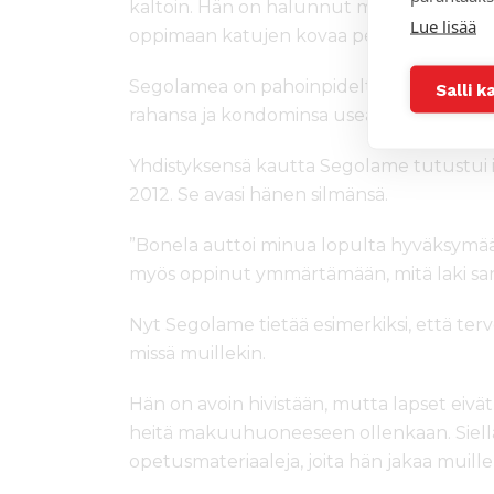
kaltoin. Hän on halunnut myötävaikuttaa, 
Lue lisää
oppimaan katujen kovaa peliä kantapään
Segolamea on pahoinpidelty ja raiskattu us
Salli k
rahansa ja kondominsa useammin kuin ker
Yhdistyksensä kautta Segolame tutustui 
2012. Se avasi hänen silmänsä.
”Bonela auttoi minua lopulta hyväksymään
myös oppinut ymmärtämään, mitä laki sano
Nyt Segolame tietää esimerkiksi, että ter
missä muillekin.
Hän on avoin hivistään, mutta lapset eivät
heitä makuuhuoneeseen ollenkaan. Siellä
opetusmateriaaleja, joita hän jakaa muille s