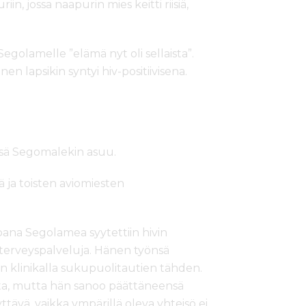
n, jossa naapurin mies keitti riisiä,
Segolamelle ”elämä nyt oli sellaista”.
nen lapsikin syntyi hiv-positiivisena.
.
issä Segomalekin asuu.
tä ja toisten aviomiesten
pana Segolamea syytettiin hivin
 terveyspalveluja. Hänen työnsä
ein klinikalla sukupuolitautien tähden.
sta, mutta hän sanoo päättäneensä
tävä, vaikka ympärillä oleva yhteisö ei