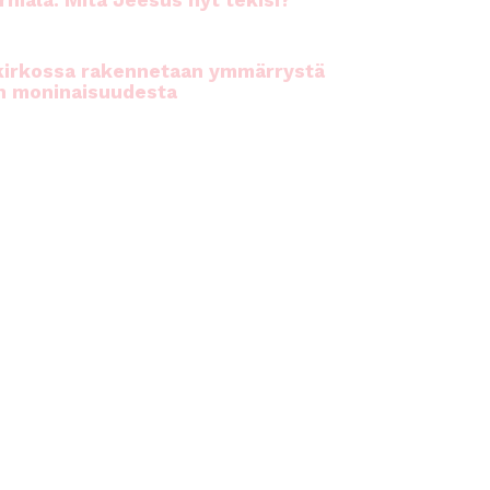
rhiala: Mitä Jeesus nyt tekisi?
kirkossa rakennetaan ymmärrystä
n moninaisuudesta