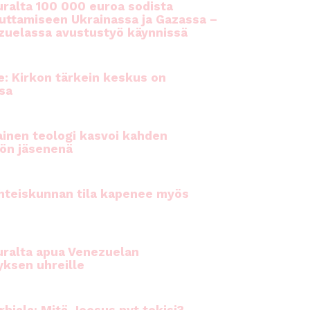
ralta 100 000 euroa sodista
auttamiseen Ukrainassa ja Gazassa –
uelassa avustustyö käynnissä
e: Kirkon tärkein keskus on
sa
inen teologi kasvoi kahden
ön jäsenenä
hteiskunnan tila kapenee myös
ralta apua Venezuelan
yksen uhreille