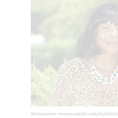
ö
n
Botswanan maaseudulla seksityöläisiä 