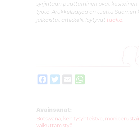
syrjintään puuttuminen ovat keskeinen
työtä. Artikkelisarjaa on tuettu Suomen 
julkaistut artikkelit löytyvät
täältä
.
F
T
E
W
a
w
m
h
c
it
ai
a
e
te
l
ts
Avainsanat:
b
r
A
Botswana
,
kehitysyhteistyö
,
moniperustain
vaikuttamistyö
o
p
o
p