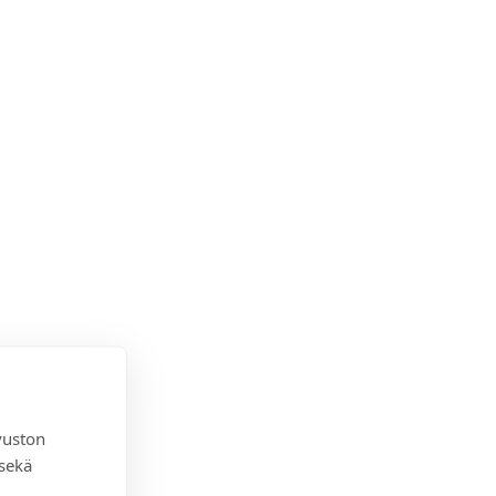
vuston
 sekä