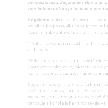
hiv-positiivisia. Segolamen elämä on ol
hän haluaa auttaa ja neuvoa nuorempia
Segolame
muistaa, että lapsuus oli vaike
äiti oli paljon poissa, eikä hän tiennyt, kuka 
toiselle, ja alakoulu vaihtui neljään ottee
”Yksikään aikuinen ei rakastanut tai huol
alistuneesti.
Koska sukulaiset eivät juuri tytöstä piitan
käyttivät Segolamea hyväkseen. Hän ei es
hänen lapsensa eivät tiedä hänen tarina
Segolame oppi jo nuorena, että kun mies 
palkinnon – ruokaa tai rahaa. Hän aloitti 
sanoo nyt, ettei tiennyt sen olevan työtä. 
tarjosivat alkoholia ja hän antoi seksiä. Väli