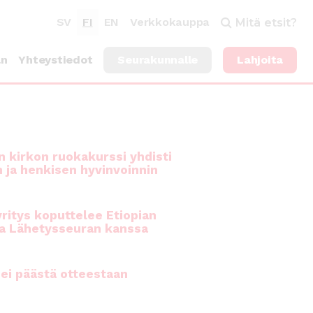
SV
FI
EN
Verkkokauppa
Mitä etsit?
an
Yhteystiedot
Seurakunnalle
Lahjoita
 kirkon ruokakurssi yhdisti
n ja henkisen hyvinvoinnin
ritys koputtelee Etiopian
a Lähetysseuran kanssa
ei päästä otteestaan