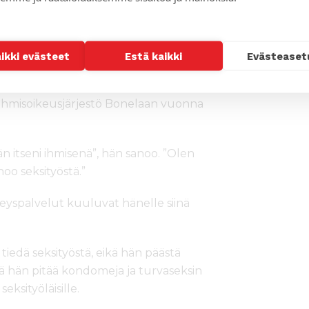
etteivät nuoret seksityöläiset joutuisi
 kautta.
ein, ja poliisit ovat varastaneet hänen
aikki evästeet
Estä kaikki
Evästeaset
ran, hän sanoo.
ihmisoikeusjärjestö Bonelaan vuonna
 itseni ihmisenä”, hän sanoo. ”Olen
o seksityöstä.”
veyspalvelut kuuluvat hänelle siinä
 tiedä seksityöstä, eikä hän päästä
 hän pitää kondomeja ja turvaseksin
eksityöläisille.