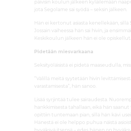
päivisin koulun jälkeen kyläilemään naapurii
jota Segolame sai syödä – seksin jälkeen.
Hän ei kertonut asiasta kenellekään, sillä 
Jossain vaiheessa hän sai hivin, ja ensimmäi
Keskikoulun jälkeen hän ei ole opiskellut
Pidetään miesvarkaana
Seksityöläisistä ei pidetä maaseudulla, m
”Välillä meitä syytetään hivin levittämises
varastamisesta”, hän sanoo.
Lisää syrjintää tulee sairaudesta. Nuorem
hankkimisesta tahallaan, eikä hän saanut
opittiin tuntemaan pian, sillä hän kävi us
Hänestä ei ole helppo puhua näistä asioi
hyväksyä itsensä – edes hänen on hyväksyt