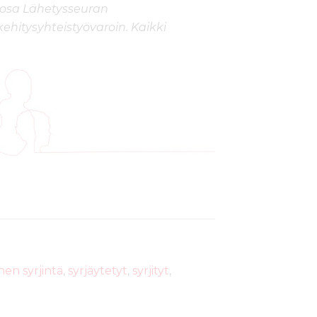
 osa Lähetysseuran
kehitysyhteistyövaroin. Kaikki
en syrjintä
,
syrjäytetyt
,
syrjityt
,