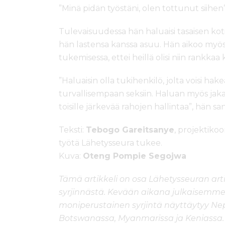
”Minä pidän työstäni, olen tottunut siihe
Tulevaisuudessa hän haluaisi tasaisen kotia
hän lastensa kanssa asuu. Hän aikoo myös 
tukemisessa, ettei heillä olisi niin rankkaa
”Haluaisin olla tukihenkilö, jolta voisi ha
turvallisempaan seksiin. Haluan myös jakaa
toisille järkevää rahojen hallintaa”, hän sa
Teksti:
Tebogo Gareitsanye
, projektiko
työtä Lähetysseura tukee.
Kuva:
Oteng Pompie Segojwa
Tämä artikkeli on osa Lähetysseuran art
syrjinnästä. Kevään aikana julkaisemme t
moniperustainen syrjintä näyttäytyy Nepal
Botswanassa, Myanmarissa ja Keniassa. 