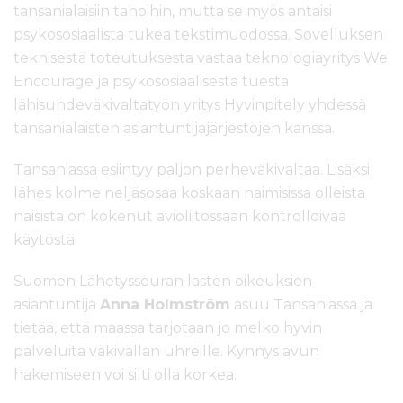
tansanialaisiin tahoihin, mutta se myös antaisi
psykososiaalista tukea tekstimuodossa. Sovelluksen
teknisestä toteutuksesta vastaa teknologiayritys We
Encourage ja psykososiaalisesta tuesta
lähisuhdeväkivaltatyön yritys Hyvinpitely yhdessä
tansanialaisten asiantuntijajärjestöjen kanssa.
Tansaniassa esiintyy paljon perheväkivaltaa. Lisäksi
lähes kolme neljäsosaa koskaan naimisissa olleista
naisista on kokenut avioliitossaan kontrolloivaa
käytöstä.
Suomen Lähetysseuran lasten oikeuksien
asiantuntija
Anna Holmström
asuu Tansaniassa ja
tietää, että maassa tarjotaan jo melko hyvin
palveluita väkivallan uhreille. Kynnys avun
hakemiseen voi silti olla korkea.