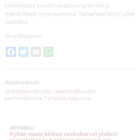
ensimmäistä kokeiluversiota englanniksi ja
mahdollisesti myös suomeksi. Tansaniaan botti tulee
swahiliksi.
Virve Rissanen
F
T
E
W
a
w
m
h
c
it
ai
a
e
te
l
ts
Avainsanat:
b
r
A
lähisuhdeväkivalta
,
naisten oikeudet
,
perheväkivalta
,
Tansania
,
tasa-arvo
o
p
o
p
k
ARTIKKELI
Pyhän maan kirkon ruokakurssi yhdisti
ruuanlaiton ja henkisen hyvinvoinnin