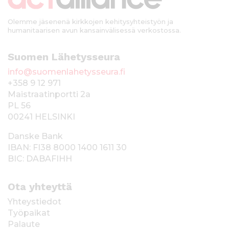
i
Olemme jäsenenä kirkkojen kehitysyhteistyön ja
humanitaarisen avun kansainvälisessä verkostossa.
Suomen Lähetysseura
info@suomenlahetysseura.fi
+358 9 12 971
Maistraatinportti 2a
PL 56
00241 HELSINKI
Danske Bank
IBAN: FI38 8000 1400 1611 30
BIC: DABAFIHH
Ota yhteyttä
Yhteystiedot
Työpaikat
Palaute