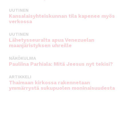
UUTINEN
Kansalaisyhteiskunnan tila kapenee myös
verkossa
UUTINEN
Lähetysseuralta apua Venezuelan
maanjäristyksen uhreille
NÄKÖKULMA
Pauliina Parhiala: Mitä Jeesus nyt tekisi?
ARTIKKELI
Thaimaan kirkossa rakennetaan
ymmärrystä sukupuolen moninaisuudesta