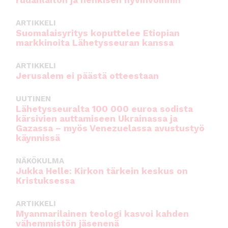
ARTIKKELI
Suomalaisyritys koputtelee Etiopian
markkinoita Lähetysseuran kanssa
ARTIKKELI
Jerusalem ei päästä otteestaan
UUTINEN
Lähetysseuralta 100 000 euroa sodista
kärsivien auttamiseen Ukrainassa ja
Gazassa – myös Venezuelassa avustustyö
käynnissä
NÄKÖKULMA
Jukka Helle: Kirkon tärkein keskus on
Kristuksessa
ARTIKKELI
Myanmarilainen teologi kasvoi kahden
vähemmistön jäsenenä