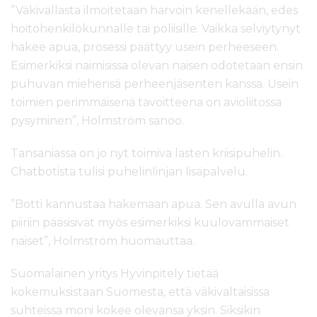
”Väkivallasta ilmoitetaan harvoin kenellekään, edes
hoitohenkilökunnalle tai poliisille. Vaikka selviytynyt
hakee apua, prosessi päättyy usein perheeseen.
Esimerkiksi naimisissa olevan naisen odotetaan ensin
puhuvan miehensä perheenjäsenten kanssa. Usein
toimien perimmäisenä tavoitteena on avioliitossa
pysyminen”, Holmström sanoo.
Tansaniassa on jo nyt toimiva lasten kriisipuhelin.
Chatbotista tulisi puhelinlinjan lisäpalvelu.
”Botti kannustaa hakemaan apua. Sen avulla avun
piiriin pääsisivät myös esimerkiksi kuulovammaiset
naiset”, Holmström huomauttaa.
Suomalainen yritys Hyvinpitely tietää
kokemuksistaan Suomesta, että väkivaltaisissa
suhteissa moni kokee olevansa yksin. Siksikin