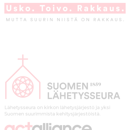
A
l
a
p
a
l
k
Lähetysseura on kirkon lähetysjärjestö ja yksi
Suomen suurimmista kehitysjärjestöistä.
k