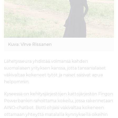
l
t
ö
ö
n
Kuva: Virve Rissanen
Lähetysseura yhdistää voimansa kahden
suomalaisen yrityksen kanssa, jotta tansanialaiset
väkivaltaa kokeneet tytöt ja naiset saisivat apua
helpommin.
Kyseessä on kehitysjärjestöjen kattojärjestön Fingon
Powerbankin rahoittama kokeilu, jossa rakennetaan
AINO-chatbot. Botti ohjaisi väkivaltaa kokeneen
ottamaan yhteyttä matalalla kynnyksellä oikeihin