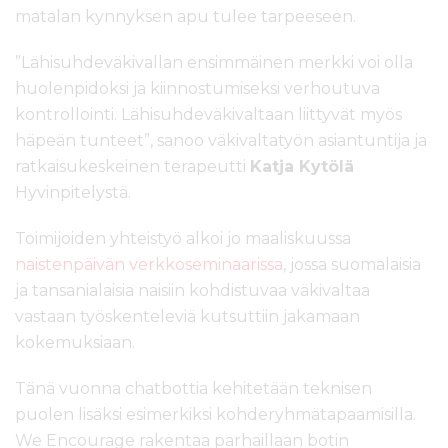
matalan kynnyksen apu tulee tarpeeseen.
”Lähisuhdeväkivallan ensimmäinen merkki voi olla
huolenpidoksi ja kiinnostumiseksi verhoutuva
kontrollointi. Lähisuhdeväkivaltaan liittyvät myös
häpeän tunteet”, sanoo väkivaltatyön asiantuntija ja
ratkaisukeskeinen terapeutti
Katja Kytölä
Hyvinpitelystä.
Toimijoiden yhteistyö alkoi jo maaliskuussa
naistenpäivän verkkoseminaarissa
, jossa suomalaisia
ja tansanialaisia naisiin kohdistuvaa väkivaltaa
vastaan työskenteleviä kutsuttiin jakamaan
kokemuksiaan.
Tänä vuonna chatbottia kehitetään teknisen
puolen lisäksi esimerkiksi kohderyhmätapaamisilla.
We Encourage rakentaa parhaillaan botin