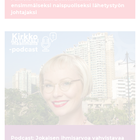
ensimmäiseksi naispuoliseksi lähetystyön
johtajaksi
ARTIKKELI
Podcast: Jokaisen ihmisarvoa vahvistavaa