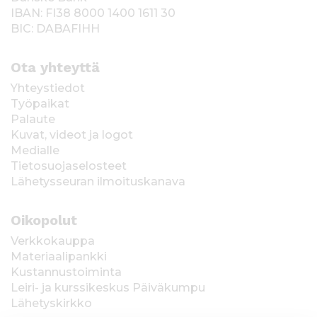
IBAN: FI38 8000 1400 1611 30
BIC: DABAFIHH
Ota yhteyttä
Yhteystiedot
Työpaikat
Palaute
Kuvat, videot ja logot
Medialle
Tietosuojaselosteet
Lähetysseuran ilmoituskanava
Oikopolut
Verkkokauppa
Materiaalipankki
Kustannustoiminta
Leiri- ja kurssikeskus Päiväkumpu
Lähetyskirkko