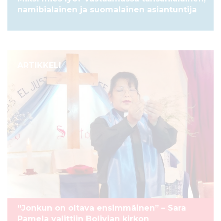
namibialainen ja suomalainen asiantuntija
ARTIKKELI
“Jonkun on oltava ensimmäinen” – Sara
Pamela valittiin Bolivian kirkon