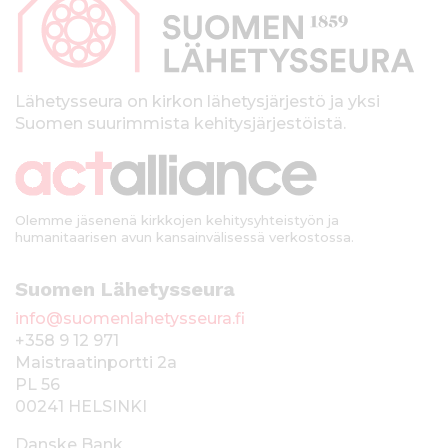
p
a
l
k
Lähetysseura on kirkon lähetysjärjestö ja yksi
Suomen suurimmista kehitysjärjestöistä.
k
i
Olemme jäsenenä kirkkojen kehitysyhteistyön ja
humanitaarisen avun kansainvälisessä verkostossa.
Suomen Lähetysseura
info@suomenlahetysseura.fi
+358 9 12 971
Maistraatinportti 2a
PL 56
00241 HELSINKI
Danske Bank