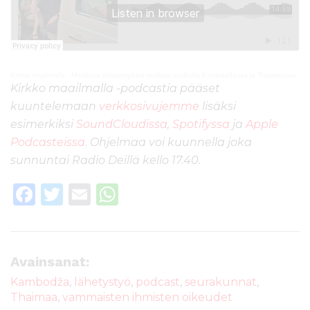
Kirkko maailmalla
·
Mielikuva lähetystyöstä mullistui matkalla Kambodžassa ja Thaimaassa
Kirkko maailmalla -podcastia pääset
kuuntelemaan
verkkosivujemme
lisäksi
esimerkiksi
SoundCloudissa
,
Spotifyssa
ja
Apple
Podcasteissa
. Ohjelmaa voi kuunnella joka
sunnuntai Radio Deillä kello 17.40.
F
T
E
W
a
w
m
h
c
it
ai
a
e
te
l
ts
Avainsanat:
b
r
A
Kambodža
,
lähetystyö
,
podcast
,
seurakunnat
,
Thaimaa
,
vammaisten ihmisten oikeudet
o
p