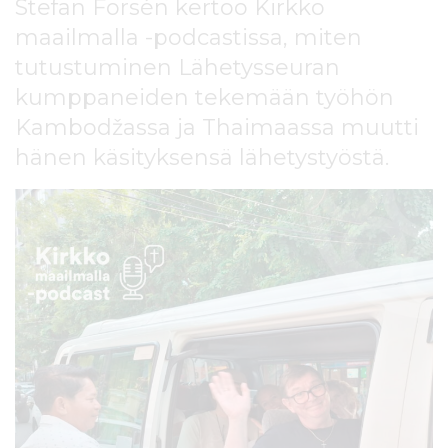
Stefan Forsén kertoo Kirkko
l
t
maailmalla -podcastissa, miten
ö
tutustuminen Lähetysseuran
ö
kumppaneiden tekemään työhön
n
Kambodžassa ja Thaimaassa muutti
hänen käsityksensä lähetystyöstä.