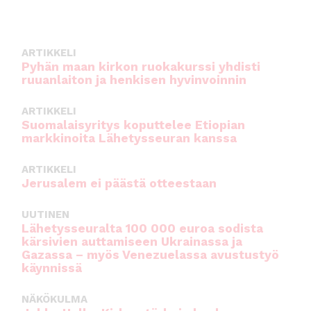
o
p
k
ARTIKKELI
Pyhän maan kirkon ruokakurssi yhdisti
ruuanlaiton ja henkisen hyvinvoinnin
ARTIKKELI
Suomalaisyritys koputtelee Etiopian
markkinoita Lähetysseuran kanssa
ARTIKKELI
Jerusalem ei päästä otteestaan
UUTINEN
Lähetysseuralta 100 000 euroa sodista
kärsivien auttamiseen Ukrainassa ja
Gazassa – myös Venezuelassa avustustyö
käynnissä
NÄKÖKULMA