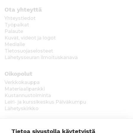
Ota yhteyttä
Yhteystiedot
Työpaikat
Palaute
Kuvat, videot ja logot
Medialle
Tietosuojaselosteet
Lähetysseuran ilmoituskanava
Oikopolut
Verkkokauppa
Materiaalipankki
Kustannustoiminta
Leiri- ja kurssikeskus Päiväkumpu
Lähetyskirkko
Tietoa sivustolla käytetyistä