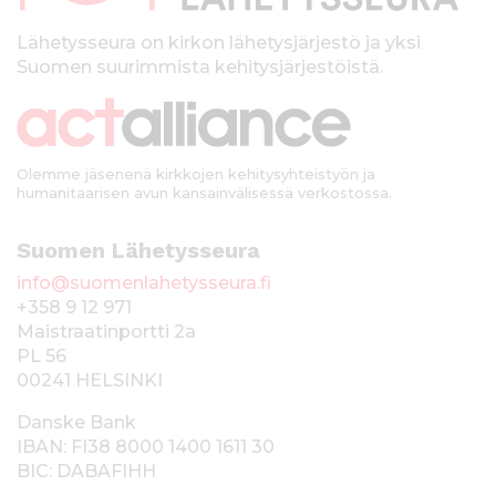
l
k
Lähetysseura on kirkon lähetysjärjestö ja yksi
Suomen suurimmista kehitysjärjestöistä.
k
i
Olemme jäsenenä kirkkojen kehitysyhteistyön ja
humanitaarisen avun kansainvälisessä verkostossa.
Suomen Lähetysseura
info@suomenlahetysseura.fi
+358 9 12 971
Maistraatinportti 2a
PL 56
00241 HELSINKI
Danske Bank
IBAN: FI38 8000 1400 1611 30
BIC: DABAFIHH