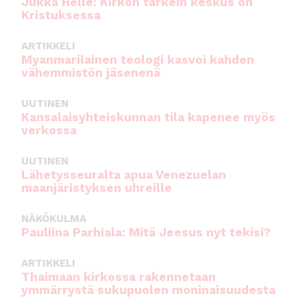
Jukka Helle: Kirkon tärkein keskus on
Kristuksessa
ARTIKKELI
Myanmarilainen teologi kasvoi kahden
vähemmistön jäsenenä
UUTINEN
Kansalaisyhteiskunnan tila kapenee myös
verkossa
UUTINEN
Lähetysseuralta apua Venezuelan
maanjäristyksen uhreille
NÄKÖKULMA
Pauliina Parhiala: Mitä Jeesus nyt tekisi?
ARTIKKELI
Thaimaan kirkossa rakennetaan
ymmärrystä sukupuolen moninaisuudesta