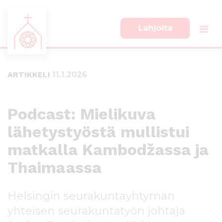
Lahjoita
S
S
i
i
i
i
ARTIKKELI
11.1.2026
r
r
r
r
y
y
s
a
Podcast: Mielikuva
u
l
lähetystyöstä mullistui
o
a
r
p
matkalla Kambodžassa ja
a
a
a
l
Thaimaassa
n
k
s
k
Helsingin seurakuntayhtymän
i
i
s
i
yhteisen seurakuntatyön johtaja
ä
n