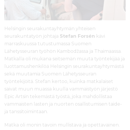
Helsingin seurakuntayhtymän yhteisen
seurakuntatyön johtaja
Stefan Forsén
kävi
marraskuussa tutustumassa Suomen
Lähetysseuran työhön Kambodžassa ja Thaimaassa.
Matkalla oli mukana seitsemän muuta työntekijää ja
luottamushenkilöä Helsingin seurakuntayhtymästä
sekä muutamia Suomen Lähetysseuran
työntekijöitä. Stefan kertoo, kuinka matkalaiset
saivat muun muassa kuulla vammaistyön järjestö
Epic Artsin tekemästä työstä, joka mahdollistaa
vammaisten lasten ja nuorten osallistumisen taide-
ja tanssitoimintaan.
Matka oli monin tavoin mullistava ja opettavainen.