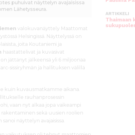
Pauliina Pa
Cotes puhuivat näyttelyn avajaisissa
uomen Lähetysseura.
ARTIKKELI
Thaimaan 
sukupuole
niemen
valokuvanäyttely Maattomat
ystössä Helsingissä. Näyttelyssä on
aisista, joita Koutaniemi ja
n
haastattelivat ja kuvasivat
n jättänyt jälkeensä yli 6 miljoonaa
c-sissiryhmän ja hallituksen välillä
anne kuin kuvausmatkamme aikana.
litukselle rauhanprosessin
 ohi, vaan nyt alkaa jopa vaikeampi
n rakentaminen sekä uusien roolien
n sanoi näyttelyn avajaisissa.
an vaikutuksen oli tehnyt maattomien