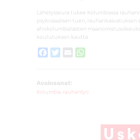
Lähetysseura tukee Kolumbiassa rauha
psykosiaalisen tuen, rauhankasvatuksen s
afrokolumbialaisten maanomistusoikeuksiin
koulutuksen kautta.
F
T
E
W
a
w
m
h
c
it
ai
a
e
te
l
ts
Avainsanat:
b
r
A
Kolumbia
,
rauhantyö
o
p
o
p
k