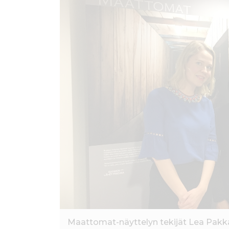
ö
n
Maattomat-näyttelyn tekijät Lea Pakka