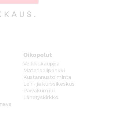
Oikopolut
Verkkokauppa
Materiaalipankki
Kustannustoiminta
Leiri- ja kurssikeskus
Päiväkumpu
Lähetyskirkko
anava