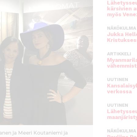
Lähetysseu
kärsivien 
myös Venez
NÄKÖKULMA
Jukka Hell
Kristukses
ARTIKKELI
Myanmarila
vähemmist
UUTINEN
Kansalaisy
verkossa
UUTINEN
Lähetysseu
maanjärist
NÄKÖKULMA
nen ja Meeri Koutaniemi ja