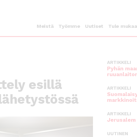
Meistä
Työmme
Uutiset
Tule muka
ARTIKKELI
Pyhän maan
ruuanlaito
ely esillä
ARTIKKELI
Suomalaisy
lähetystössä
markkinoit
ARTIKKELI
Jerusalem 
UUTINEN