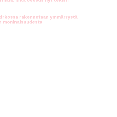
rhiala: Mitä Jeesus nyt tekisi?
kirkossa rakennetaan ymmärrystä
n moninaisuudesta