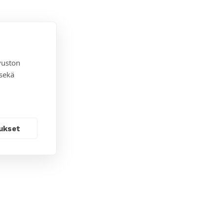
vuston
 sekä
ukset