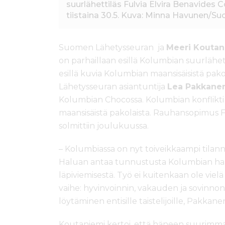
suurlähettiläs Fulvia Elvira Benavides 
tiistaina 30.5. Kuva: Minna Havunen/S
Suomen Lähetysseuran ja
Meeri Kouta
on parhaillaan esillä Kolumbian suurlähet
esillä kuvia Kolumbian maansisäisistä pakol
Lähetysseuran asiantuntija
Lea Pakkane
Kolumbian Chocossa. Kolumbian konflikti o
maansisäistä pakolaista. Rauhansopimus Far
solmittiin joulukuussa.
– Kolumbiassa on nyt toiveikkaampi til
Haluan antaa tunnustusta Kolumbian hal
läpiviemisestä. Työ ei kuitenkaan ole vielä
vaihe: hyvinvoinnin, vakauden ja sovinno
löytäminen entisille taistelijoille, Pakkane
Koutaniemi kertoi, että häneen suurimm