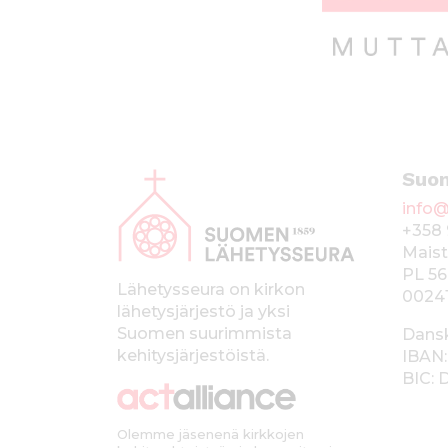
A
Suo
l
info@
a
+358 
p
Maist
PL 56
a
Lähetysseura on kirkon
0024
lähetysjärjestö ja yksi
l
Suomen suurimmista
Dans
k
kehitysjärjestöistä.
IBAN:
BIC:
k
i
Olemme jäsenenä kirkkojen