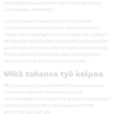
taloja laajoilla alueilla, eikä näillä ole enää koteja,
johon palata viljelemään.”
Uutislähteiden mukaan juntan helikopterit
tulittivat elokuussa kuoliaaksi riisiä istuttamassa
olleita naisia Sagaingin alueella. Koska riisin viljelyyn
tarvittavien lannoitteiden, tuholaistorjunta-aineiden
ja polttoaineen hinnat ovat nousseet dramaattisesti,
mutta riisin vientihinta ei, on riisiä myös istutettu
niukemmin ja se on huonolaatuisempaa.
Mikä tahansa työ kelpaa
Riisin ja muiden hyödykkeiden hintojen arvellaan
nousevan edelleen. Inflaatio kurittaa jo
entuudestaan köyhiä perheitä, ja riisi on ruokavalion
kulmakivi. Ruokavalion kaloreista noin 50-60
prosenttia saadaan siitä.