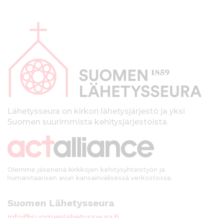
A
l
a
p
a
l
k
Lähetysseura on kirkon lähetysjärjestö ja yksi
Suomen suurimmista kehitysjärjestöistä.
k
i
Olemme jäsenenä kirkkojen kehitysyhteistyön ja
humanitaarisen avun kansainvälisessä verkostossa.
Suomen Lähetysseura
info@suomenlahetysseura.fi