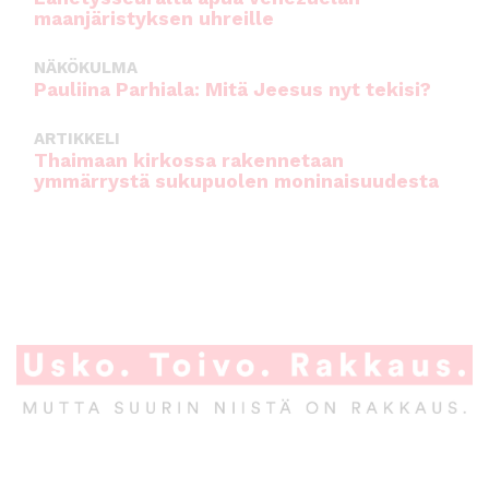
maanjäristyksen uhreille
NÄKÖKULMA
Pauliina Parhiala: Mitä Jeesus nyt tekisi?
ARTIKKELI
Thaimaan kirkossa rakennetaan
ymmärrystä sukupuolen moninaisuudesta