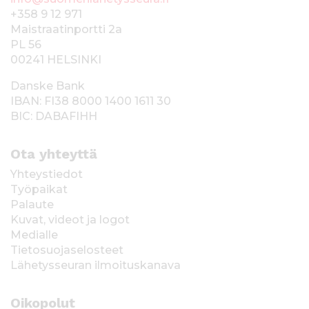
+358 9 12 971
Maistraatinportti 2a
PL 56
00241 HELSINKI
Danske Bank
IBAN: FI38 8000 1400 1611 30
BIC: DABAFIHH
Ota yhteyttä
Yhteystiedot
Työpaikat
Palaute
Kuvat, videot ja logot
Medialle
Tietosuojaselosteet
Lähetysseuran ilmoituskanava
Oikopolut