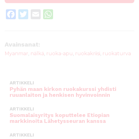
F
T
E
W
a
w
m
h
c
it
ai
a
e
te
l
ts
Avainsanat:
b
r
A
Myanmar
,
nälkä
,
ruoka-apu
,
ruokakriisi
,
ruokaturva
o
p
o
p
k
ARTIKKELI
Pyhän maan kirkon ruokakurssi yhdisti
ruuanlaiton ja henkisen hyvinvoinnin
ARTIKKELI
Suomalaisyritys koputtelee Etiopian
markkinoita Lähetysseuran kanssa
ARTIKKELI