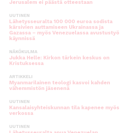
Jerusalem ei päästä otteestaan
UUTINEN
Lähetysseuralta 100 000 euroa sodista
kärsivien auttamiseen Ukrainassa ja
Gazassa – myös Venezuelassa avustustyö
käynnissä
NÄKÖKULMA
Jukka Helle: Kirkon tärkein keskus on
Kristuksessa
ARTIKKELI
Myanmarilainen teologi kasvoi kahden
vähemmistön jäsenenä
UUTINEN
Kansalaisyhteiskunnan tila kapenee myös
verkossa
UUTINEN
Lähetysseuralta apua Venezuelan