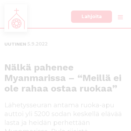
Lahjoita
S
S
i
i
i
i
UUTINEN
5.9.2022
r
r
r
r
y
y
s
a
Nälkä pahenee
u
l
Myanmarissa – “Meillä ei
o
a
r
p
ole rahaa ostaa ruokaa”
a
a
a
l
n
k
Lähetysseuran antama ruoka-apu
s
k
auttoi yli 5200 sodan keskellä elävää
i
i
s
i
lasta ja heidän perhettään
ä
n