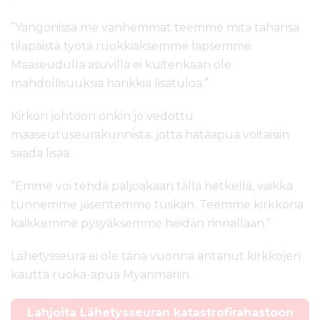
”Yangonissa me vanhemmat teemme mitä tahansa
tilapäistä työtä ruokkiaksemme lapsemme.
Maaseudulla asuvilla ei kuitenkaan ole
mahdollisuuksia hankkia lisätuloa.”
Kirkon johtoon onkin jo vedottu
maaseutuseurakunnista, jotta hätäapua voitaisiin
saada lisää.
”Emme voi tehdä paljoakaan tällä hetkellä, vaikka
tunnemme jäsentemme tuskan. Teemme kirkkona
kaikkemme pysyäksemme heidän rinnallaan.”
Lähetysseura ei ole tänä vuonna antanut kirkkojen
kautta ruoka-apua Myanmariin.
Lahjoita Lähetysseuran katastrofirahastoon