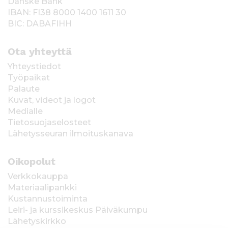
Danske Bank
IBAN: FI38 8000 1400 1611 30
BIC: DABAFIHH
Ota yhteyttä
Yhteystiedot
Työpaikat
Palaute
Kuvat, videot ja logot
Medialle
Tietosuojaselosteet
Lähetysseuran ilmoituskanava
Oikopolut
Verkkokauppa
Materiaalipankki
Kustannustoiminta
Leiri- ja kurssikeskus Päiväkumpu
Lähetyskirkko