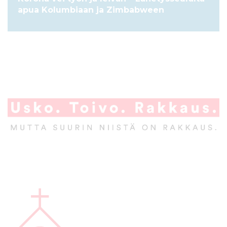
apua Kolumbiaan ja Zimbabween
A
l
a