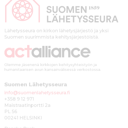
p
a
l
k
Lähetysseura on kirkon lähetysjärjestö ja yksi
Suomen suurimmista kehitysjärjestöistä.
k
i
Olemme jäsenenä kirkkojen kehitysyhteistyön ja
humanitaarisen avun kansainvälisessä verkostossa.
Suomen Lähetysseura
info@suomenlahetysseura.fi
+358 9 12 971
Maistraatinportti 2a
PL 56
00241 HELSINKI