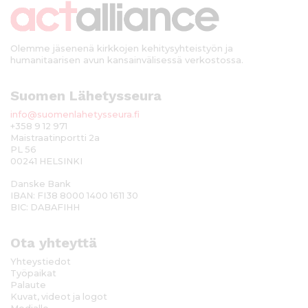
k
i
Olemme jäsenenä kirkkojen kehitysyhteistyön ja
humanitaarisen avun kansainvälisessä verkostossa.
Suomen Lähetysseura
info@suomenlahetysseura.fi
+358 9 12 971
Maistraatinportti 2a
PL 56
00241 HELSINKI
Danske Bank
IBAN: FI38 8000 1400 1611 30
BIC: DABAFIHH
Ota yhteyttä
Yhteystiedot
Työpaikat
Palaute
Kuvat, videot ja logot