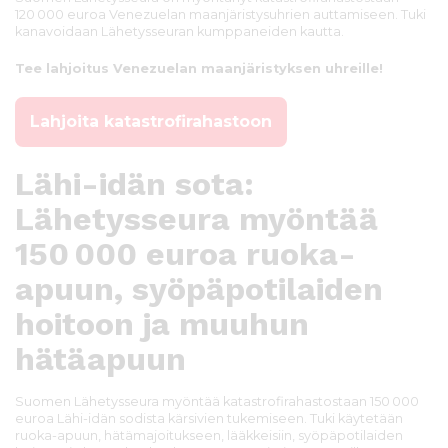
120 000 euroa Venezuelan maanjäristysuhrien auttamiseen. Tuki
kanavoidaan Lähetysseuran kumppaneiden kautta.
Tee lahjoitus Venezuelan maanjäristyksen uhreille!
Lahjoita katastrofirahastoon
Lähi-idän sota:
Lähetysseura myöntää
150 000 euroa ruoka-
apuun, syöpäpotilaiden
hoitoon ja muuhun
hätäapuun
Suomen Lähetysseura myöntää katastrofirahastostaan 150 000
euroa Lähi-idän sodista kärsivien tukemiseen. Tuki käytetään
ruoka-apuun, hätämajoitukseen, lääkkeisiin, syöpäpotilaiden