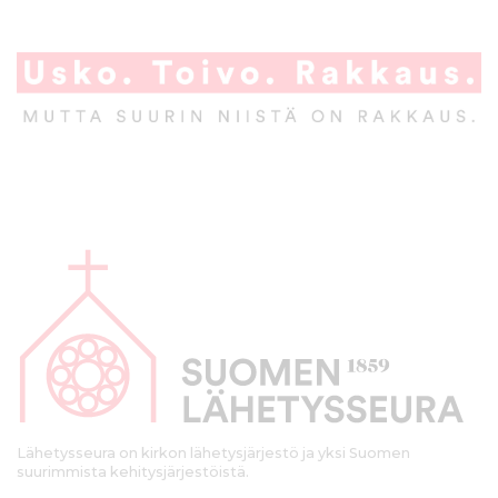
A
l
a
p
a
l
k
Lähetysseura on kirkon lähetysjärjestö ja yksi Suomen
suurimmista kehitysjärjestöistä.