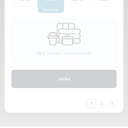
35 €
Perheen avustuspaketti
1
2
3