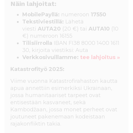
Näin lahjoitat:
MobilePayllä:
numeroon
17550
Tekstiviestillä:
Lähetä
viesti
AUTA20
(20 €) tai
AUTA10
(10
€) numeroon 16155
Tilisiirrolla
IBAN FI38 8000 1400 1611
30
, kirjoita
viestiksi: Auta
Verkkosivuillamme:
tee lahjoitus »
Katastrofityö 2025:
Viime vuonna Katastrofirahaston kautta
apua annettiin esimerkiksi Ukrainaan,
jossa humanitaariset tarpeet ovat
entisestään kasvaneet, sekä
Kambodžaan, jossa monet perheet ovat
joutuneet pakenemaan kodeistaan
rajakonfliktin takia.