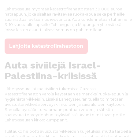
Lähetysseura myöntää katastrofirahastostaan 30 000 euroa
hätäapuun, joka sisältää ravitsevaa ruoka-apua sekä perheille
suunnattua ravitsemusneuvontaa. Apu kohdennetaan tuhannelle
3–10-vuotiaalle lapselle Tchihinguin ja Mapungan yhteisöissä,
joissa lasten akuutti aliravitsemus on pahimmillaan.
Lahjoita katastrofirahastoon
Auta siviilejä
Israel-
Palestiina-kriisissä
Lähetysseura jatkaa siviilien tukemista Gazassa.
Katastrofirahaston varoja käytetään esimerkiksi ruoka-apuun ja
hygieniatarvikkeisiin. Lisäksi Lähetysseuran tuella toimitetaan
avustustarvikkeita terveysklinikoiden ja sairaaloiden käyttöön.
Samalla pyritään turvaamaan puhtaan veden ja sähkön
saatavuus terveydenhuoltoyksiköissä. Avun toimittavat perille
Lähetysseuran kirkkokumppanit.
Tulitauko helpotti avustustarvikkeiden kuljetuksia, mutta tarpeita
on yhä valtavasti. Kodit, tiet, koulut ja sairaalat ovat tuhoutuneet