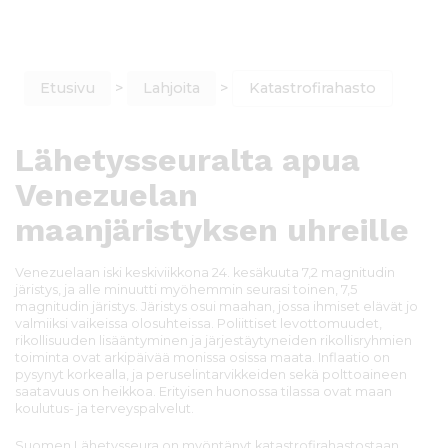
Etusivu
>
Lahjoita
>
Katastrofirahasto
Lähetysseuralta apua
Venezuelan
maanjäristyksen uhreille
Venezuelaan iski keskiviikkona 24. kesäkuuta 7,2 magnitudin
järistys, ja alle minuutti myöhemmin seurasi toinen, 7,5
magnitudin järistys. Järistys osui maahan, jossa ihmiset elävät jo
valmiiksi vaikeissa olosuhteissa. Poliittiset levottomuudet,
rikollisuuden lisääntyminen ja järjestäytyneiden rikollisryhmien
toiminta ovat arkipäivää monissa osissa maata. Inflaatio on
pysynyt korkealla, ja peruselintarvikkeiden sekä polttoaineen
saatavuus on heikkoa. Erityisen huonossa tilassa ovat maan
koulutus- ja terveyspalvelut.
Suomen Lähetysseura on myöntänyt katastrofirahastostaan