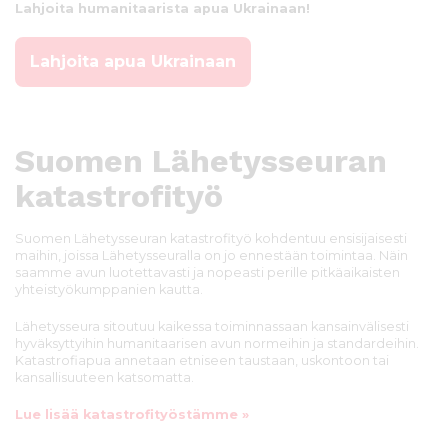
Lahjoita humanitaarista apua Ukrainaan!
Lahjoita apua Ukrainaan
Suomen Lähetysseuran
katastrofityö
Suomen Lähetysseuran katastrofityö kohdentuu ensisijaisesti
maihin, joissa Lähetysseuralla on jo ennestään toimintaa. Näin
saamme avun luotettavasti ja nopeasti perille pitkäaikaisten
yhteistyökumppanien kautta.
Lähetysseura sitoutuu kaikessa toiminnassaan kansainvälisesti
hyväksyttyihin humanitaarisen avun normeihin ja standardeihin.
Katastrofiapua annetaan etniseen taustaan, uskontoon tai
kansallisuuteen katsomatta.
Lue lisää katastrofityöstämme »