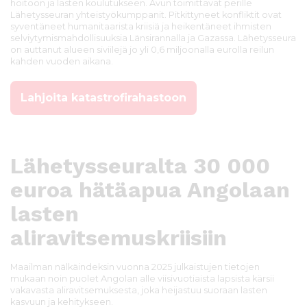
hoitoon ja lasten koulutukseen. Avun toimittavat perille
Lähetysseuran yhteistyökumppanit. Pitkittyneet konfliktit ovat
syventäneet humanitaarista kriisiä ja heikentäneet ihmisten
selviytymismahdollisuuksia Länsirannalla ja Gazassa. Lähetysseura
on auttanut alueen siviilejä jo yli 0,6 miljoonalla eurolla reilun
kahden vuoden aikana.
Lahjoita katastrofirahastoon
Lähetysseuralta 30 000
euroa hätäapua Angolaan
lasten
aliravitsemuskriisiin
Maailman nälkäindeksin vuonna 2025 julkaistujen tietojen
mukaan noin puolet Angolan alle viisivuotiaista lapsista kärsii
vakavasta aliravitsemuksesta, joka heijastuu suoraan lasten
kasvuun ja kehitykseen.