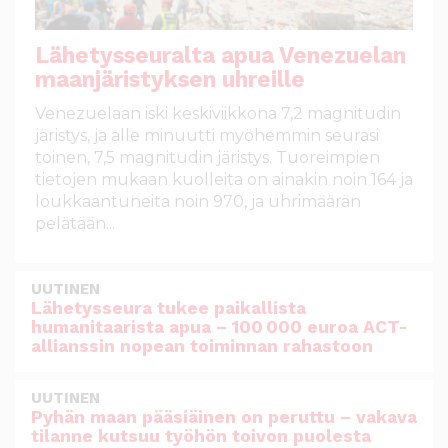
Lähetysseuralta apua Venezuelan
maanjäristyksen uhreille
Venezuelaan iski keskiviikkona 7,2 magnitudin
järistys, ja alle minuutti myöhemmin seurasi
toinen, 7,5 magnitudin järistys. Tuoreimpien
tietojen mukaan kuolleita on ainakin noin 164 ja
loukkaantuneita noin 970, ja uhrimäärän
pelätään...
UUTINEN
Lähetysseura tukee paikallista
humanitaarista apua – 100 000 euroa ACT-
allianssin nopean toiminnan rahastoon
UUTINEN
Pyhän maan pääsiäinen on peruttu – vakava
tilanne kutsuu työhön toivon puolesta