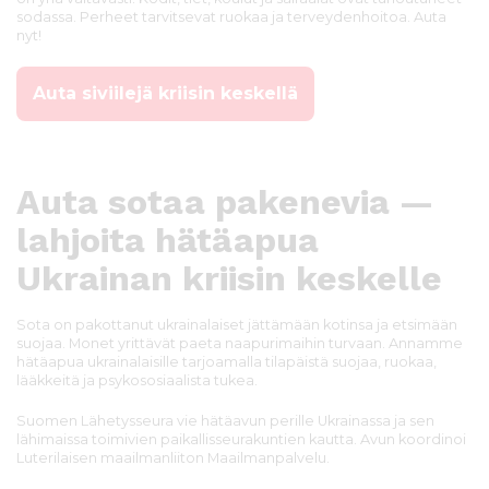
sodassa. Perheet tarvitsevat ruokaa ja terveydenhoitoa. Auta
nyt!
Auta siviilejä kriisin keskellä
Auta sotaa pakenevia —
lahjoita hätäapua
Ukrainan kriisin keskelle
Sota on pakottanut ukrainalaiset jättämään kotinsa ja etsimään
suojaa. Monet yrittävät paeta naapurimaihin turvaan. Annamme
hätäapua ukrainalaisille tarjoamalla tilapäistä suojaa, ruokaa,
lääkkeitä ja psykososiaalista tukea.
Suomen Lähetysseura vie hätäavun perille Ukrainassa ja sen
lähimaissa toimivien paikallisseurakuntien kautta. Avun koordinoi
Luterilaisen maailmanliiton Maailmanpalvelu.