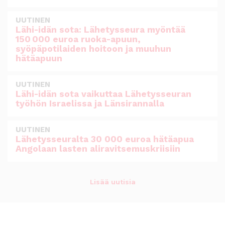
UUTINEN
Lähi-idän sota: Lähetysseura myöntää
150 000 euroa ruoka-apuun,
syöpäpotilaiden hoitoon ja muuhun
hätäapuun
UUTINEN
Lähi-idän sota vaikuttaa Lähetysseuran
työhön Israelissa ja Länsirannalla
UUTINEN
Lähetysseuralta 30 000 euroa hätäapua
Angolaan lasten aliravitsemuskriisiin
Lisää uutisia