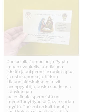
Joulun alla Jordanian ja Pyhän
maan evankelis-luterilainen
kirkko jakoi perheille ruoka-apua
ja ostokuponkeja. Kirkon
diakoniakeskukseen tulvii
avunpyyntöjä, koska suurin osa
Länsirannan
palestiinalaisperheistä on
menettänyt työnsä Gazan sodan
myötä. Turismi on kuihtunut ja
juuri kukaan ei enää voi ylittää