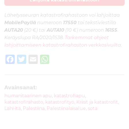
Lähetysseuran katastrofirahastoon voi lahjoittaa
MobilePayllä
numeroon
17550
tai tekstiviestillä
AUTA20
(20 €) tai
AUTA10
(10 €) numeroon
16155
.
Keräyslupa RA/2020/1538.
Tarkemmat ohjeet
lahjoittamiseen katastrofirahaston verkkosivuilta.
F
T
E
W
a
w
m
h
c
it
ai
a
e
te
l
ts
Avainsanat:
b
r
A
humanitaarinen apu
,
katastrofiapu
,
katastrofirahasto
,
katastrofityö
,
Kriisit ja katastrofit
,
o
p
Lähi-itä
,
Palestiina
,
Palestiinalaisalue
,
sota
o
p
k