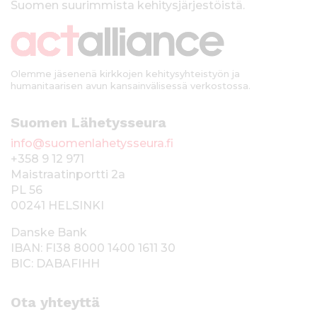
Suomen suurimmista kehitysjärjestöistä.
k
i
Olemme jäsenenä kirkkojen kehitysyhteistyön ja
humanitaarisen avun kansainvälisessä verkostossa.
Suomen Lähetysseura
info@suomenlahetysseura.fi
+358 9 12 971
Maistraatinportti 2a
PL 56
00241 HELSINKI
Danske Bank
IBAN: FI38 8000 1400 1611 30
BIC: DABAFIHH
Ota yhteyttä