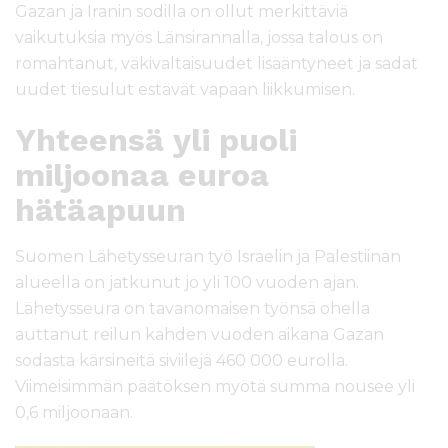
Gazan ja Iranin sodilla on ollut merkittäviä
vaikutuksia myös Länsirannalla, jossa talous on
romahtanut, väkivaltaisuudet lisääntyneet ja sadat
uudet tiesulut estävät vapaan liikkumisen.
Yhteensä yli puoli
miljoonaa euroa
hätäapuun
Suomen Lähetysseuran työ Israelin ja Palestiinan
alueella on jatkunut jo yli 100 vuoden ajan.
Lähetysseura on tavanomaisen työnsä ohella
auttanut reilun kahden vuoden aikana Gazan
sodasta kärsineitä siviilejä 460 000 eurolla.
Viimeisimmän päätöksen myötä summa nousee yli
0,6 miljoonaan.