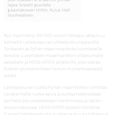
rajaa Israelin puolelle
päästäkseen töihin. Kuva: Heli
Vuohelainen
Nyt myönnetty 150 000 euron hätäapu jakautuu
kolmelle Lähetysseuran yhteistyökumppanille:
Jordanian ja Pyhän maan evankelis-luterilaiselle
kirkolle, Luterilaisen maailmanliiton ylläpitämälle
sairaalalle ja HEKS–EPER-järjestölle, joka vastaa
Sveitsin protestanttisen kirkon humanitaarisesta
työstä.
Lähetysseuran tuella Pyhän maan kirkko toimittaa
Länsirannalla ruoka-apua ja auttaa hädänalaisia
perheitä peruslääkkeiden hankinnassa ja lasten
koulumaksuissa. HEKS–EPER-järjestö toimittaa
Gazaan hätämajoitusta, ruokaa ja muuta hätäapua.