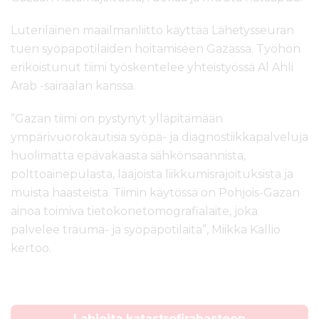
Luterilainen maailmanliitto käyttää Lähetysseuran
tuen syöpäpotilaiden hoitamiseen Gazassa. Työhön
erikoistunut tiimi työskentelee yhteistyössä Al Ahli
Arab -sairaalan kanssa.
”Gazan tiimi on pystynyt ylläpitämään
ympärivuorokautisia syöpä- ja diagnostiikkapalveluja
huolimatta epävakaasta sähkönsaannista,
polttoainepulasta, laajoista liikkumisrajoituksista ja
muista haasteista. Tiimin käytössä on Pohjois-Gazan
ainoa toimiva tietokonetomografialaite, joka
palvelee trauma- ja syöpäpotilaita”, Miikka Kallio
kertoo.
Lahjoita katastrofirahastoon