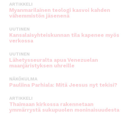
ARTIKKELI
Myanmarilainen teologi kasvoi kahden
vähemmistön jäsenenä
UUTINEN
Kansalaisyhteiskunnan tila kapenee myös
verkossa
UUTINEN
Lähetysseuralta apua Venezuelan
maanjäristyksen uhreille
NÄKÖKULMA
Pauliina Parhiala: Mitä Jeesus nyt tekisi?
ARTIKKELI
Thaimaan kirkossa rakennetaan
ymmärrystä sukupuolen moninaisuudesta