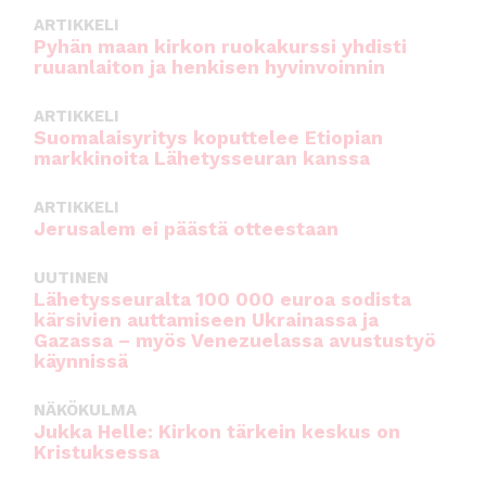
ARTIKKELI
Pyhän maan kirkon ruokakurssi yhdisti
ruuanlaiton ja henkisen hyvinvoinnin
ARTIKKELI
Suomalaisyritys koputtelee Etiopian
markkinoita Lähetysseuran kanssa
ARTIKKELI
Jerusalem ei päästä otteestaan
UUTINEN
Lähetysseuralta 100 000 euroa sodista
kärsivien auttamiseen Ukrainassa ja
Gazassa – myös Venezuelassa avustustyö
käynnissä
NÄKÖKULMA
Jukka Helle: Kirkon tärkein keskus on
Kristuksessa