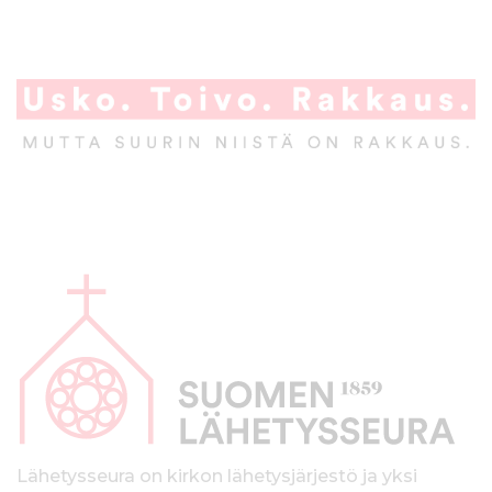
A
l
a
p
a
l
k
Lähetysseura on kirkon lähetysjärjestö ja yksi