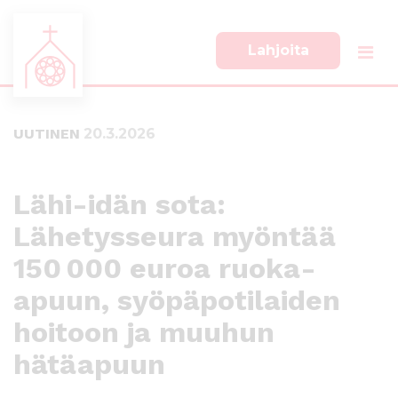
Lahjoita
S
S
i
i
i
i
UUTINEN
20.3.2026
r
r
r
r
y
y
s
a
Lähi-idän sota:
u
l
Lähetysseura myöntää
o
a
r
p
150 000 euroa ruoka-
a
a
a
l
apuun, syöpäpotilaiden
n
k
hoitoon ja muuhun
s
k
i
i
hätäapuun
s
i
ä
n