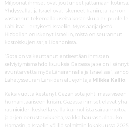
Miljoonat ihmiset ovat joutuneet jättämään kotinsa.
Yhdysvallat ja Israel ovat iskeneet Iraniin, ja Iran on
vastannut tekemällä useita kostoiskuja eri puolelle
Lähi-itää – erityisesti Israeliin. Myös äärijärjestö
Hizbollah on iskenyt Israeliin, mistä on seurannut
kostoiskujen sarja Libanonissa.
”Sota on vaikeuttanut entisestään ihmisten
selviytymismahdollisuuksia Gazassa ja se on lisännyt
avuntarvetta myös Länsirannalla ja Israelissa”, sanoo
Lähetysseuran Lähi-idän aluejohtaja
Miikka Kallio
.
Kaksi vuotta kestänyt Gazan sota johti massiiviseen
humanitaariseen kriisiin. Gazassa ihmiset elävät yhä
raunioiden keskellä vailla kunnollista sairaanhoitoa
ja arjen perustarvikkeita, vaikka hauras tulitauko
Hamasin ja Israelin välillä solmittiin lokakuussa 2025.