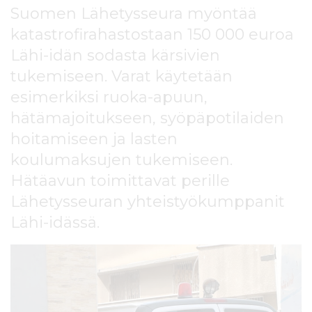
l
Suomen Lähetysseura myöntää
t
katastrofirahastostaan 150 000 euroa
ö
Lähi-idän sodasta kärsivien
ö
n
tukemiseen. Varat käytetään
esimerkiksi ruoka-apuun,
hätämajoitukseen, syöpäpotilaiden
hoitamiseen ja lasten
koulumaksujen tukemiseen.
Hätäavun toimittavat perille
Lähetysseuran yhteistyökumppanit
Lähi-idässä.