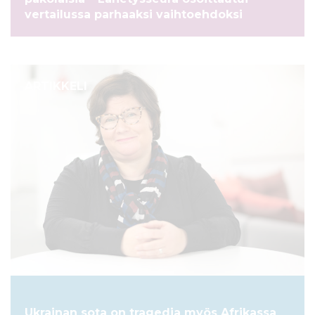
vertailussa parhaaksi vaihtoehdoksi
ARTIKKELI
Ukrainan sota on tragedia myös Afrikassa