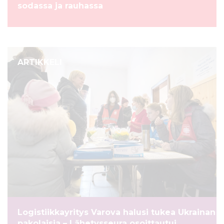
sodassa ja rauhassa
ARTIKKELI
Logistiikkayritys Varova halusi tukea Ukrainan
pakolaisia – Lähetysseura osoittautui