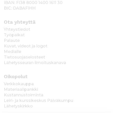
IBAN: FI38 8000 1400 1611 30
BIC: DABAFIHH
Ota yhteyttä
Yhteystiedot
Työpaikat
Palaute
Kuvat, videot ja logot
Medialle
Tietosuojaselosteet
Lähetysseuran ilmoituskanava
Oikopolut
Verkkokauppa
Materiaalipankki
Kustannustoiminta
Leiri- ja kurssikeskus Päiväkumpu
Lähetyskirkko