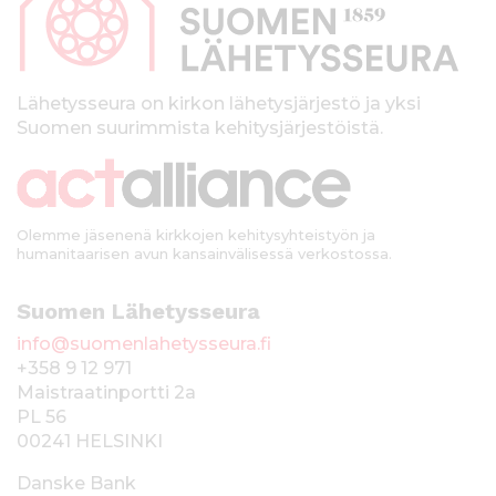
a
l
k
Lähetysseura on kirkon lähetysjärjestö ja yksi
Suomen suurimmista kehitysjärjestöistä.
k
i
Olemme jäsenenä kirkkojen kehitysyhteistyön ja
humanitaarisen avun kansainvälisessä verkostossa.
Suomen Lähetysseura
info@suomenlahetysseura.fi
+358 9 12 971
Maistraatinportti 2a
PL 56
00241 HELSINKI
Danske Bank