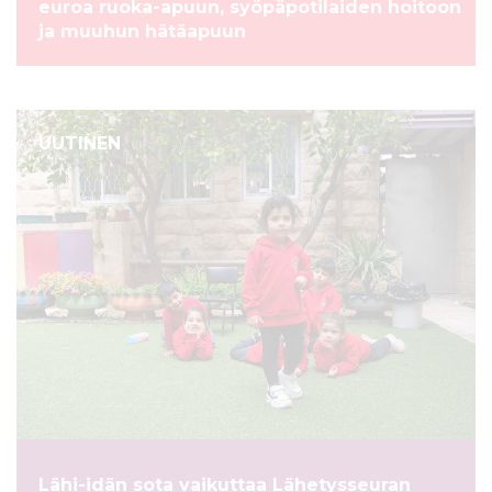
euroa ruoka-apuun, syöpäpotilaiden hoitoon
ja muuhun hätäapuun
UUTINEN
Lähi-idän sota vaikuttaa Lähetysseuran