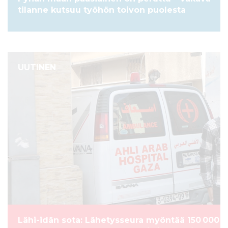
tilanne kutsuu työhön toivon puolesta
UUTINEN
Lähi-idän sota: Lähetysseura myöntää 150 000