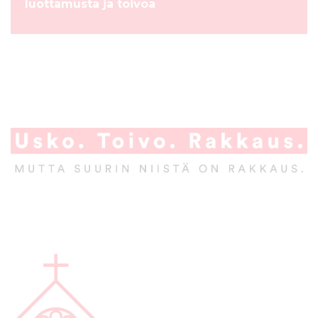
luottamusta ja toivoa
A
l
a
p