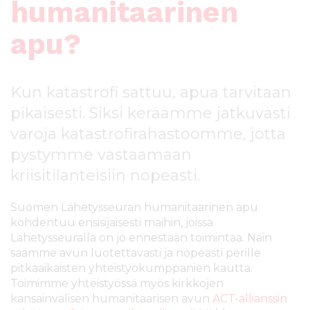
humanitaarinen
l
t
apu?
ö
ö
n
Kun katastrofi sattuu, apua tarvitaan
pikaisesti. Siksi keräämme jatkuvasti
varoja katastrofirahastoomme, jotta
pystymme vastaamaan
kriisitilanteisiin nopeasti.
Suomen Lähetysseuran humanitaarinen apu
kohdentuu ensisijaisesti maihin, joissa
Lähetysseuralla on jo ennestään toimintaa. Näin
saamme avun luotettavasti ja nopeasti perille
pitkäaikaisten yhteistyökumppanien kautta.
Toimimme yhteistyössä myös kirkkojen
kansainvälisen humanitaarisen avun
ACT-allianssin