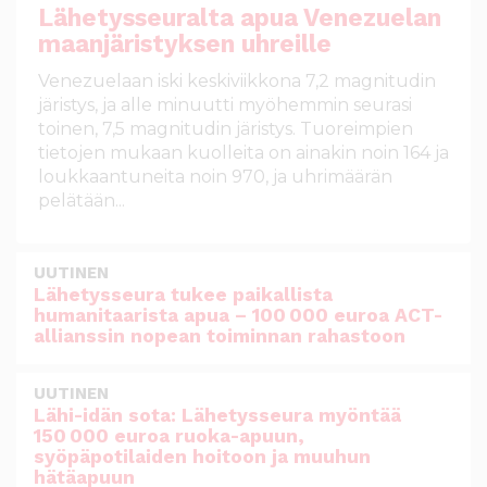
Lähetysseuralta apua Venezuelan
maanjäristyksen uhreille
Venezuelaan iski keskiviikkona 7,2 magnitudin
järistys, ja alle minuutti myöhemmin seurasi
toinen, 7,5 magnitudin järistys. Tuoreimpien
tietojen mukaan kuolleita on ainakin noin 164 ja
loukkaantuneita noin 970, ja uhrimäärän
pelätään...
UUTINEN
Lähetysseura tukee paikallista
humanitaarista apua – 100 000 euroa ACT-
allianssin nopean toiminnan rahastoon
UUTINEN
Lähi-idän sota: Lähetysseura myöntää
150 000 euroa ruoka-apuun,
syöpäpotilaiden hoitoon ja muuhun
hätäapuun