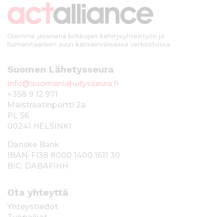
i
Olemme jäsenenä kirkkojen kehitysyhteistyön ja
humanitaarisen avun kansainvälisessä verkostossa.
Suomen Lähetysseura
info@suomenlahetysseura.fi
+358 9 12 971
Maistraatinportti 2a
PL 56
00241 HELSINKI
Danske Bank
IBAN: FI38 8000 1400 1611 30
BIC: DABAFIHH
Ota yhteyttä
Yhteystiedot