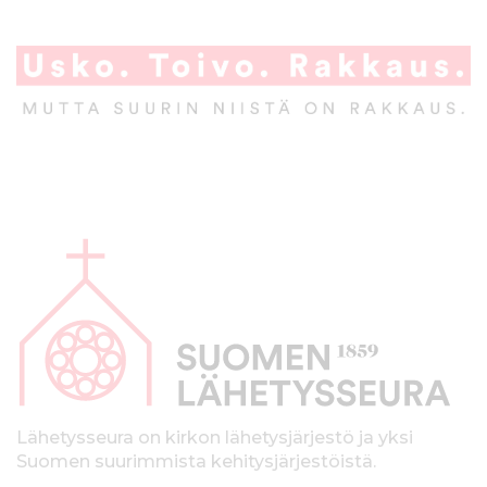
A
l
a
p
a
l
k
Lähetysseura on kirkon lähetysjärjestö ja yksi
Suomen suurimmista kehitysjärjestöistä.
k