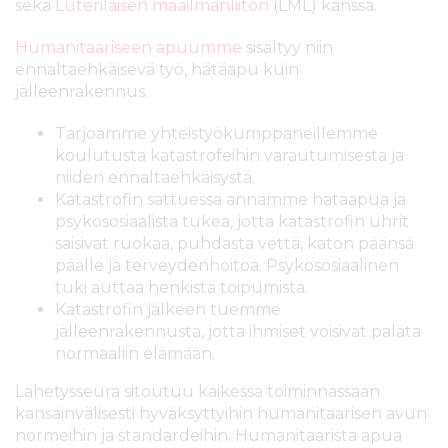
sekä
Luterilaisen maailmanliiton
(LML) kanssa.
Humanitaariseen apuumme
sisältyy niin
ennaltaehkäisevä työ, hätäapu kuin
jälleenrakennus.
Tarjoamme yhteistyökumppaneillemme
koulutusta katastrofeihin varautumisesta ja
niiden ennaltaehkäisystä.
Katastrofin sattuessa annamme hätäapua ja
psykososiaalista tukea, jotta katastrofin uhrit
saisivat ruokaa, puhdasta vettä, katon päänsä
päälle ja terveydenhoitoa. Psykososiaalinen
tuki auttaa henkistä toipumista.
Katastrofin jälkeen tuemme
jälleenrakennusta, jotta ihmiset voisivat palata
normaaliin elämään.
Lähetysseura sitoutuu kaikessa toiminnassaan
kansainvälisesti hyväksyttyihin humanitaarisen avun
normeihin ja standardeihin. Humanitaarista apua