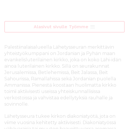
l
t
ö
ö
Alasivut sivulle Työmme
n
Palestiinalaisalueella Lähetysseuran merkittävin
yhteistyökumppani on Jordanian ja Pyhän maan
evankelisluterilainen kirkko, joka on koko Lähi-idän
ainoa luterilainen kirkko. Sillä on seurakunnat
Jerusalemissa, Betlehemissä, Beit Jalassa, Beit
Sahourissa, Ramallahissa sekä Jordanian puolella
Ammanissa. Pienestä koostaan huolimatta kirkko
toimii aktiivisesti useissa yhteiskunnallisissa
verkostoissa ja vahvistaa edellytyksiä rauhalle ja
sovinnolle.
Lähetysseura tukee kirkon diakoniatyötä, jota on
viime vuosina kehitetty aktiivisesti. Diakoniatyössä
vähävaraisia tai muuten haavoittuvassa asemassa