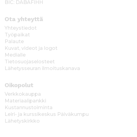
BIC: DABAFIHH
Ota yhteyttä
Yhteystiedot
Työpaikat
Palaute
Kuvat, videot ja logot
Medialle
Tietosuojaselosteet
Lähetysseuran ilmoituskanava
Oikopolut
Verkkokauppa
Materiaalipankki
Kustannustoiminta
Leiri- ja kurssikeskus Päiväkumpu
Lähetyskirkko