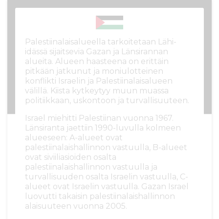
Palestiinalaisalueella tarkoitetaan Lähi-
idässä sijaitsevia Gazan ja Länsirannan
alueita. Alueen haasteena on erittäin
pitkään jatkunut ja moniulotteinen
konflikti Israelin ja Palestiinalaisalueen
välillä. Kiista kytkeytyy muun muassa
politiikkaan, uskontoon ja turvallisuuteen.
Israel miehitti Palestiinan vuonna 1967.
Länsiranta jaettiin 1990-luvulla kolmeen
alueeseen: A-alueet ovat
palestiinalaishallinnon vastuulla, B-alueet
ovat siviiliasioiden osalta
palestiinalaishallinnon vastuulla ja
turvallisuuden osalta Israelin vastuulla, C-
alueet ovat Israelin vastuulla. Gazan Israel
luovutti takaisin palestiinalaishallinnon
alaisuuteen vuonna 2005.