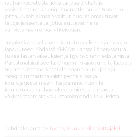
rauhankasvatusta, joka tarjoaa työkaluja
väkivallattomaan ongelmanratkaisuun. Nuorten
johtajuusohjelmaan valitut nuoret omaksuvat
taitoja ja asenteita, jotka auttavat heitä
vahvistamaan omaa yhteisöään.
Jokaisella lapsella on oikeus turvalliseen ja hyvään
lapsuuteen. Yhdessä YMCA:n kanssa Lähetysseura
tukee lasten oikeuksien ja hyvinvoinnin edistämistä
Palestiinalaisalueella. Ongelmiin ajautuneita lapsia ja
nuoria autetaan käsittelemään traumojaan ja
integroitumaan takaisin perheisiinsä ja
koulujärjestelmään. Tarjoamme nuorille
koulutuksia rauhanrakentamisesta ja muista
väkivallattomista vaikuttamismahdollisuuksista.
Tahdotko auttaa?
Ryhdy kuukausilahjoittajaksi