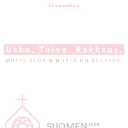
Lisää uutisia
A
l
a
p