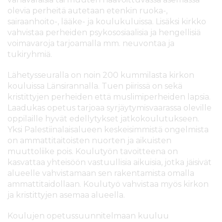
olevia perheitä autetaan etenkin ruoka-,
sairaanhoito-, lääke- ja koulukuluissa. Lisäksi kirkko
vahvistaa perheiden psykososiaalisia ja hengellisiä
voimavaroja tarjoamalla mm. neuvontaa ja
tukiryhmiä.
Lähetysseuralla on noin 200 kummilasta kirkon
kouluissa Länsirannalla. Tuen piirissä on sekä
kristittyjen perheiden että muslimiperheiden lapsia.
Laadukas opetus tarjoaa syrjäytymisvaarassa oleville
oppilaille hyvät edellytykset jatkokoulutukseen.
Yksi Palestiinalaisalueen keskeisimmistä ongelmista
on ammattitaitoisten nuorten ja aikuisten
muuttoliike pois. Koulutyön tavoitteena on
kasvattaa yhteisöön vastuullisia aikuisia, jotka jäisivät
alueelle vahvistamaan sen rakentamista omalla
ammattitaidollaan. Koulutyö vahvistaa myös kirkon
ja kristittyjen asemaa alueella.
Koulujen opetussuunnitelmaan kuuluu