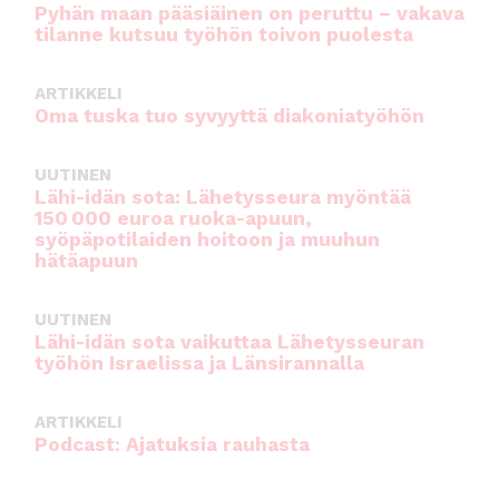
Pyhän maan pääsiäinen on peruttu – vakava
tilanne kutsuu työhön toivon puolesta
ARTIKKELI
Oma tuska tuo syvyyttä diakoniatyöhön
UUTINEN
Lähi-idän sota: Lähetysseura myöntää
150 000 euroa ruoka-apuun,
syöpäpotilaiden hoitoon ja muuhun
hätäapuun
UUTINEN
Lähi-idän sota vaikuttaa Lähetysseuran
työhön Israelissa ja Länsirannalla
ARTIKKELI
Podcast: Ajatuksia rauhasta