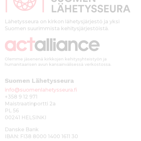
a
l
k
Lähetysseura on kirkon lähetysjärjestö ja yksi
Suomen suurimmista kehitysjärjestöistä.
k
i
Olemme jäsenenä kirkkojen kehitysyhteistyön ja
humanitaarisen avun kansainvälisessä verkostossa.
Suomen Lähetysseura
info@suomenlahetysseura.fi
+358 9 12 971
Maistraatinportti 2a
PL 56
00241 HELSINKI
Danske Bank
IBAN: FI38 8000 1400 1611 30