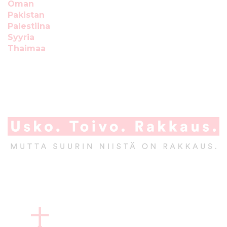
Oman
s
i
Pakistan
ä
n
Palestiina
l
Syyria
t
Thaimaa
ö
ö
n
A
l