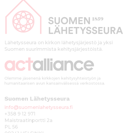
a
p
a
l
k
Lähetysseura on kirkon lähetysjärjestö ja yksi
Suomen suurimmista kehitysjärjestöistä.
k
i
Olemme jäsenenä kirkkojen kehitysyhteistyön ja
humanitaarisen avun kansainvälisessä verkostossa.
Suomen Lähetysseura
info@suomenlahetysseura.fi
+358 9 12 971
Maistraatinportti 2a
PL 56