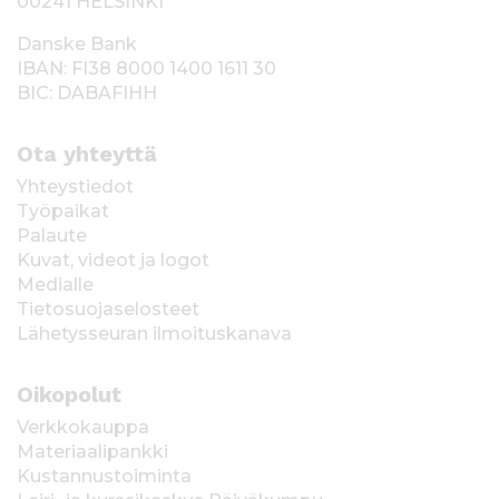
00241 HELSINKI
Danske Bank
IBAN: FI38 8000 1400 1611 30
BIC: DABAFIHH
Ota yhteyttä
Yhteystiedot
Työpaikat
Palaute
Kuvat, videot ja logot
Medialle
Tietosuojaselosteet
Lähetysseuran ilmoituskanava
Oikopolut
Verkkokauppa
Materiaalipankki
Kustannustoiminta