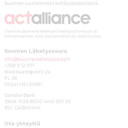
Suomen suurimmista kehitysjärjestöistä.
k
i
Olemme jäsenenä kirkkojen kehitysyhteistyön ja
humanitaarisen avun kansainvälisessä verkostossa.
Suomen Lähetysseura
info@suomenlahetysseura.fi
+358 9 12 971
Maistraatinportti 2a
PL 56
00241 HELSINKI
Danske Bank
IBAN: FI38 8000 1400 1611 30
BIC: DABAFIHH
Ota yhteyttä