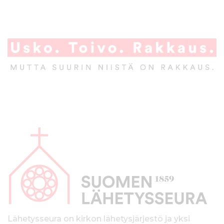
s
i
ä
n
l
t
ö
ö
n
A
l
a
p
a
l
k
Lähetysseura on kirkon lähetysjärjestö ja yksi