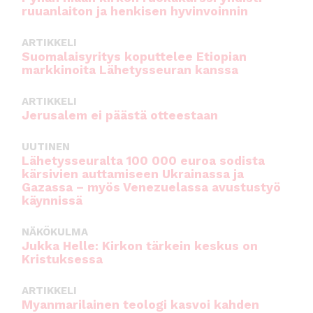
ruuanlaiton ja henkisen hyvinvoinnin
k
ARTIKKELI
Suomalaisyritys koputtelee Etiopian
markkinoita Lähetysseuran kanssa
ARTIKKELI
Jerusalem ei päästä otteestaan
UUTINEN
Lähetysseuralta 100 000 euroa sodista
kärsivien auttamiseen Ukrainassa ja
Gazassa – myös Venezuelassa avustustyö
käynnissä
NÄKÖKULMA
Jukka Helle: Kirkon tärkein keskus on
Kristuksessa
ARTIKKELI
Myanmarilainen teologi kasvoi kahden