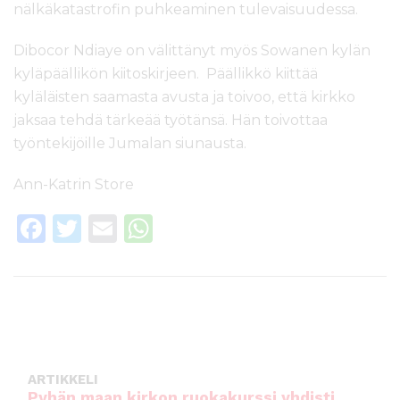
nälkäkatastrofin puhkeaminen tulevaisuudessa.
Dibocor Ndiaye on välittänyt myös Sowanen kylän
kyläpäällikön kiitoskirjeen. Päällikkö kiittää
kyläläisten saamasta avusta ja toivoo, että kirkko
jaksaa tehdä tärkeää työtänsä. Hän toivottaa
työntekijöille Jumalan siunausta.
Ann-Katrin Store
F
T
E
W
a
w
m
h
c
it
ai
a
e
te
l
ts
b
r
A
o
p
ARTIKKELI
o
p
Pyhän maan kirkon ruokakurssi yhdisti