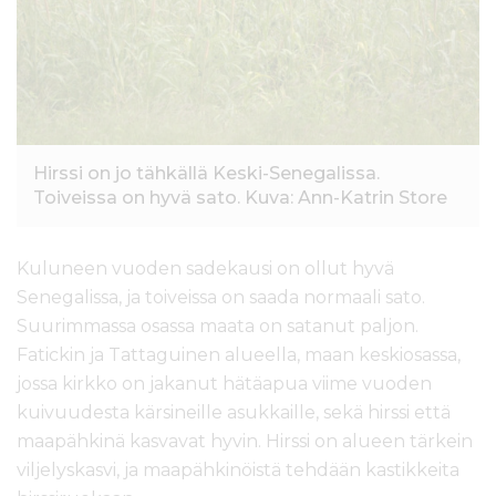
l
t
ö
ö
n
Hirssi on jo tähkällä Keski-Senegalissa.
Toiveissa on hyvä sato. Kuva: Ann-Katrin Store
Kuluneen vuoden sadekausi on ollut hyvä
Senegalissa, ja toiveissa on saada normaali sato.
Suurimmassa osassa maata on satanut paljon.
Fatickin ja Tattaguinen alueella, maan keskiosassa,
jossa kirkko on jakanut hätäapua viime vuoden
kuivuudesta kärsineille asukkaille, sekä hirssi että
maapähkinä kasvavat hyvin. Hirssi on alueen tärkein
viljelyskasvi, ja maapähkinöistä tehdään kastikkeita