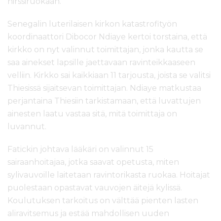
hirssiruokaan.
Senegalin luterilaisen kirkon katastrofityön
koordinaattori Dibocor Ndiaye kertoi torstaina, että
kirkko on nyt valinnut toimittajan, jonka kautta se
saa ainekset lapsille jaettavaan ravinteikkaaseen
velliin. Kirkko sai kaikkiaan 11 tarjousta, joista se valitsi
Thiesissä sijaitsevan toimittajan. Ndiaye matkustaa
perjantaina Thiesiin tarkistamaan, että luvattujen
ainesten laatu vastaa sitä, mitä toimittaja on
luvannut.
Fatickin johtava lääkäri on valinnut 15
sairaanhoitajaa, jotka saavat opetusta, miten
sylivauvoille laitetaan ravintorikasta ruokaa. Hoitajat
puolestaan opastavat vauvojen äitejä kylissä.
Koulutuksen tarkoitus on välttää pienten lasten
aliravitsemus ja estää mahdollisen uuden