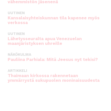
vähemmistön jäsenenä
UUTINEN
Kansalaisyhteiskunnan tila kapenee myös
verkossa
UUTINEN
Lähetysseuralta apua Venezuelan
maanjäristyksen uhreille
NÄKÖKULMA
Pauliina Parhiala: Mitä Jeesus nyt tekisi?
ARTIKKELI
Thaimaan kirkossa rakennetaan
ymmärrystä sukupuolen moninaisuudesta