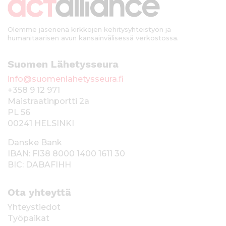
i
Olemme jäsenenä kirkkojen kehitysyhteistyön ja
humanitaarisen avun kansainvälisessä verkostossa.
Suomen Lähetysseura
info@suomenlahetysseura.fi
+358 9 12 971
Maistraatinportti 2a
PL 56
00241 HELSINKI
Danske Bank
IBAN: FI38 8000 1400 1611 30
BIC: DABAFIHH
Ota yhteyttä
Yhteystiedot
Työpaikat