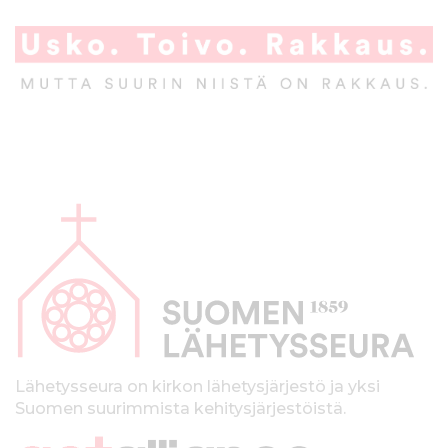
A
l
a
p
a
l
k
Lähetysseura on kirkon lähetysjärjestö ja yksi
Suomen suurimmista kehitysjärjestöistä.
k