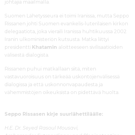
johtajia maailmalla.
Suomen Lähetysseura ei toimi Iranissa, mutta Seppo
Rissanen johti Suomen evankelis-luterilaisen kirkon
delegaatiota, joka vieraili Iranissa huhtikuussa 2002
Iranin ulkoministeriön kutsusta. Matka liittyi
presidentti
Khatamin
aloitteeseen sivilisaatioiden
välisestä dialogista.
Rissanen puhui matkallaan siitä, miten
vastavuoroisuus on tärkeää uskontojenvälisessä
dialogissa ja että uskonnonvapaudesta ja
vähemmistöjen oikeuksista on pidettävä huolta.
Seppo Rissasen kirje suurlähettiläälle:
H.E. Dr. Seyed Rasoul Mousavi,