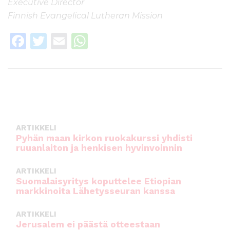
Executive Director
Finnish Evangelical Lutheran Mission
F
T
E
W
a
w
m
h
c
it
ai
a
e
te
l
ts
b
r
A
o
p
ARTIKKELI
o
p
Pyhän maan kirkon ruokakurssi yhdisti
ruuanlaiton ja henkisen hyvinvoinnin
k
ARTIKKELI
Suomalaisyritys koputtelee Etiopian
markkinoita Lähetysseuran kanssa
ARTIKKELI
Jerusalem ei päästä otteestaan