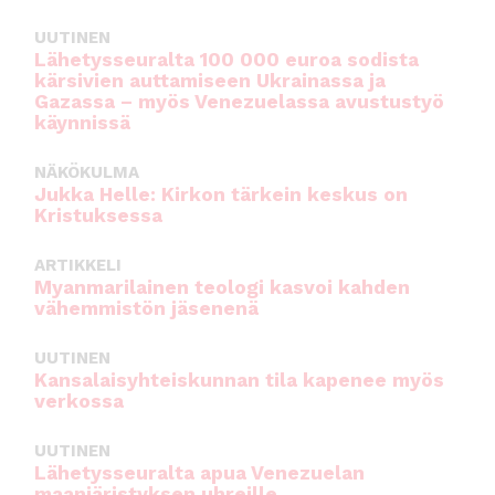
UUTINEN
Lähetysseuralta 100 000 euroa sodista
kärsivien auttamiseen Ukrainassa ja
Gazassa – myös Venezuelassa avustustyö
käynnissä
NÄKÖKULMA
Jukka Helle: Kirkon tärkein keskus on
Kristuksessa
ARTIKKELI
Myanmarilainen teologi kasvoi kahden
vähemmistön jäsenenä
UUTINEN
Kansalaisyhteiskunnan tila kapenee myös
verkossa
UUTINEN
Lähetysseuralta apua Venezuelan
maanjäristyksen uhreille