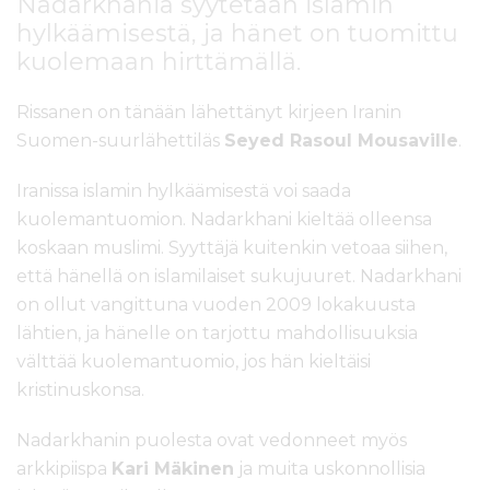
Nadarkhania syytetään islamin
l
hylkäämisestä, ja hänet on tuomittu
t
kuolemaan hirttämällä.
ö
ö
n
Rissanen on tänään lähettänyt kirjeen Iranin
Suomen-suurlähettiläs
Seyed Rasoul Mousaville
.
Iranissa islamin hylkäämisestä voi saada
kuolemantuomion. Nadarkhani kieltää olleensa
koskaan muslimi. Syyttäjä kuitenkin vetoaa siihen,
että hänellä on islamilaiset sukujuuret. Nadarkhani
on ollut vangittuna vuoden 2009 lokakuusta
lähtien, ja hänelle on tarjottu mahdollisuuksia
välttää kuolemantuomio, jos hän kieltäisi
kristinuskonsa.
Nadarkhanin puolesta ovat vedonneet myös
arkkipiispa
Kari Mäkinen
ja muita uskonnollisia