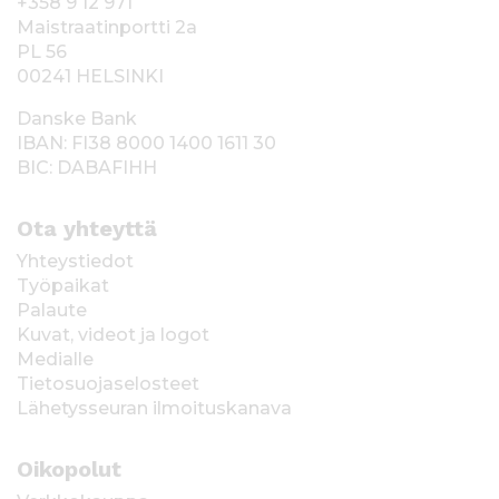
+358 9 12 971
Maistraatinportti 2a
PL 56
00241 HELSINKI
Danske Bank
IBAN: FI38 8000 1400 1611 30
BIC: DABAFIHH
Ota yhteyttä
Yhteystiedot
Työpaikat
Palaute
Kuvat, videot ja logot
Medialle
Tietosuojaselosteet
Lähetysseuran ilmoituskanava
Oikopolut