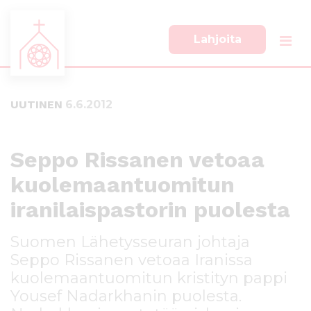
Lahjoita
S
S
i
i
i
i
UUTINEN
6.6.2012
r
r
r
r
y
y
s
a
Seppo Rissanen vetoaa
u
l
kuolemaantuomitun
o
a
r
p
iranilaispastorin puolesta
a
a
a
l
Suomen Lähetysseuran johtaja
n
k
Seppo Rissanen vetoaa Iranissa
s
k
i
i
kuolemaantuomitun kristityn pappi
s
i
Yousef Nadarkhanin puolesta.
ä
n