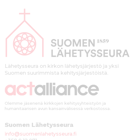
A
l
a
p
a
l
k
Lähetysseura on kirkon lähetysjärjestö ja yksi
Suomen suurimmista kehitysjärjestöistä.
k
i
Olemme jäsenenä kirkkojen kehitysyhteistyön ja
humanitaarisen avun kansainvälisessä verkostossa.
Suomen Lähetysseura
info@suomenlahetysseura.fi