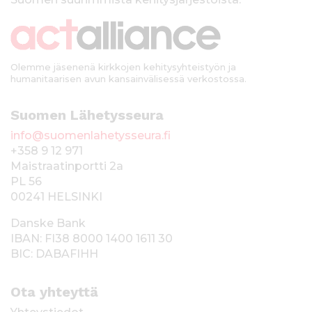
k
i
Olemme jäsenenä kirkkojen kehitysyhteistyön ja
humanitaarisen avun kansainvälisessä verkostossa.
Suomen Lähetysseura
info@suomenlahetysseura.fi
+358 9 12 971
Maistraatinportti 2a
PL 56
00241 HELSINKI
Danske Bank
IBAN: FI38 8000 1400 1611 30
BIC: DABAFIHH
Ota yhteyttä