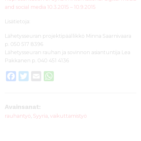
and social media 10.3.2015 – 10.9.2015
Lisätietoja:
Lähetysseuran projektipäällikkö Minna Saarnivaara
p. 050 517 8396
Lähetysseuran rauhan ja sovinnon asiantuntija Lea
Pakkanen p. 040 451 4136
F
T
E
W
a
w
m
h
c
it
ai
a
e
te
l
ts
Avainsanat:
b
r
A
rauhantyö
,
Syyria
,
vaikuttamistyö
o
p
o
p