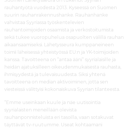
Suomen Lähetysseura on tukenut Syyrian
rauhantyötä vuodesta 2013. Kyseessä on Suomen
suurin rauhanrakennushanke. Rauhanhanke
vahvistaa Syyriassa työskentelevien
rauhantoimijoiden osaamista ja verkostoitumista
sekä tukee vuoropuhelua osapuolten välillä rauhan
aikaansaamiseksi. Lähetysseura kumppaneineen
toimii läheisessä yhteistyössä EU:n ja YK-toimijoiden
kanssa. Tavoitteena on ”antaa ääni” syyrialaisille ja
heidän ajatuksilleen oikeudenmukaisesta rauhasta,
ihmisyydestä ja tulevaisuudesta. Siksi yhtenä
tavoitteena on median aktivoiminen, jotta sen
viesteissä välittyisi kokonaiskuva Syyrian tilanteesta.
”Emme useinkaan kuule ja näe uutisointia
syyrialaisten meneillään olevista
rauhanponnisteluista eri tasoilla, vaan sotakuvat
täyttävät tv-ruutumme. Useat kohtaamani