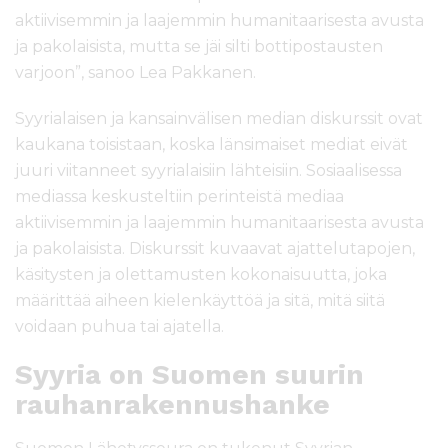
aktiivisemmin ja laajemmin humanitaarisesta avusta
ja pakolaisista, mutta se jäi silti bottipostausten
varjoon”, sanoo Lea Pakkanen.
Syyrialaisen ja kansainvälisen median diskurssit ovat
kaukana toisistaan, koska länsimaiset mediat eivät
juuri viitanneet syyrialaisiin lähteisiin. Sosiaalisessa
mediassa keskusteltiin perinteistä mediaa
aktiivisemmin ja laajemmin humanitaarisesta avusta
ja pakolaisista. Diskurssit kuvaavat ajattelutapojen,
käsitysten ja olettamusten kokonaisuutta, joka
määrittää aiheen kielenkäyttöä ja sitä, mitä siitä
voidaan puhua tai ajatella.
Syyria on Suomen suurin
rauhanrakennushanke