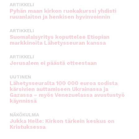
k
ARTIKKELI
Pyhän maan kirkon ruokakurssi yhdisti
ruuanlaiton ja henkisen hyvinvoinnin
ARTIKKELI
Suomalaisyritys koputtelee Etiopian
markkinoita Lähetysseuran kanssa
ARTIKKELI
Jerusalem ei päästä otteestaan
UUTINEN
Lähetysseuralta 100 000 euroa sodista
kärsivien auttamiseen Ukrainassa ja
Gazassa – myös Venezuelassa avustustyö
käynnissä
NÄKÖKULMA
Jukka Helle: Kirkon tärkein keskus on
Kristuksessa