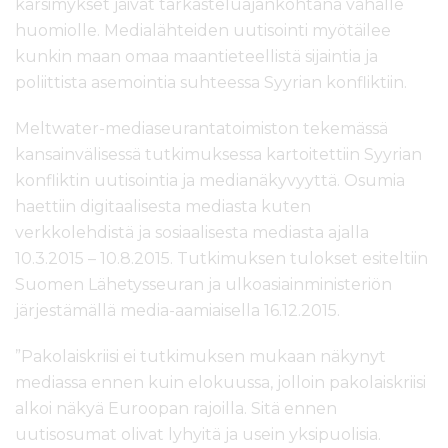
kärsimykset jäivät tarkasteluajankohtana vähälle
l
huomiolle. Medialähteiden uutisointi myötäilee
t
ö
kunkin maan omaa maantieteellistä sijaintia ja
ö
poliittista asemointia suhteessa Syyrian konfliktiin.
n
Meltwater-mediaseurantatoimiston tekemässä
kansainvälisessä tutkimuksessa kartoitettiin Syyrian
konfliktin uutisointia ja medianäkyvyyttä. Osumia
haettiin digitaalisesta mediasta kuten
verkkolehdistä ja sosiaalisesta mediasta ajalla
10.3.2015 – 10.8.2015. Tutkimuksen tulokset esiteltiin
Suomen Lähetysseuran ja ulkoasiainministeriön
järjestämällä media-aamiaisella 16.12.2015.
”Pakolaiskriisi ei tutkimuksen mukaan näkynyt
mediassa ennen kuin elokuussa, jolloin pakolaiskriisi
alkoi näkyä Euroopan rajoilla. Sitä ennen
uutisosumat olivat lyhyitä ja usein yksipuolisia.