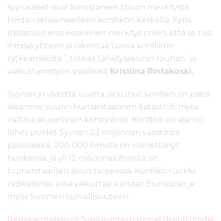
syyrialaiset ovat korostaneet toivon merkitystä
heidän selviämiselleen konfliktin keskellä. Syria
Initiativen eräs keskeinen merkitys onkin, että se tuo
ihmisiä yhteen ja rakentaa toivoa konfliktin
ratkeamisesta.”, toteaa Lähetysseuran rauhan- ja
vaikuttamistyön päällikkö
Kristiina Rintakoski.
Syyrian jo viidettä vuotta jatkunut konflikti on paitsi
aikamme suurin humanitaarinen katastrofi myös
valtava alueellinen kehityskriisi. Konflikti on ajanut
lähes puolet Syyrian 23 miljoonan väestöstä
pakolaisiksi, 200 000 ihmistä on menettänyt
henkensä, ja yli 12 miljoonaa ihmistä on
humanitaarisen avun tarpeessa. Konflikti ruokkii
radikalismia, joka vaikuttaa suoraan Euroopan ja
myös Suomen turvallisuuteen.
Representation of Syria in international digital media