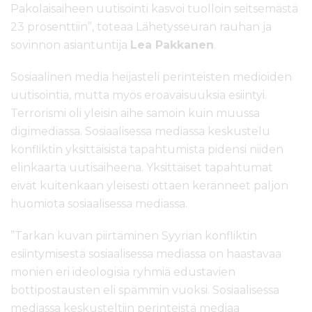
Pakolaisaiheen uutisointi kasvoi tuolloin seitsemästä
23 prosenttiin”, toteaa Lähetysseuran rauhan ja
sovinnon asiantuntija
Lea Pakkanen
.
Sosiaalinen media heijasteli perinteisten medioiden
uutisointia, mutta myös eroavaisuuksia esiintyi.
Terrorismi oli yleisin aihe samoin kuin muussa
digimediassa. Sosiaalisessa mediassa keskustelu
konfliktin yksittäisistä tapahtumista pidensi niiden
elinkaarta uutisaiheena. Yksittäiset tapahtumat
eivät kuitenkaan yleisesti ottaen keränneet paljon
huomiota sosiaalisessa mediassa.
”Tarkan kuvan piirtäminen Syyrian konfliktin
esiintymisestä sosiaalisessa mediassa on haastavaa
monien eri ideologisia ryhmiä edustavien
bottipostausten eli spämmin vuoksi. Sosiaalisessa
mediassa keskusteltiin perinteistä mediaa