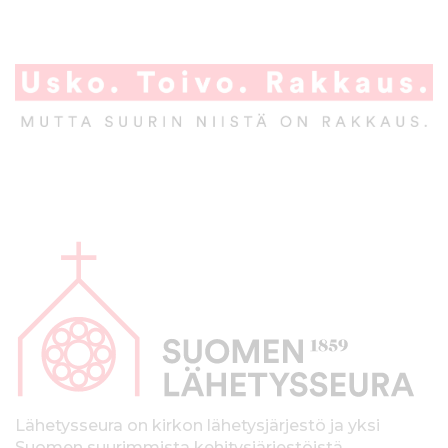
A
l
a
p
a
l
k
Lähetysseura on kirkon lähetysjärjestö ja yksi
Suomen suurimmista kehitysjärjestöistä.