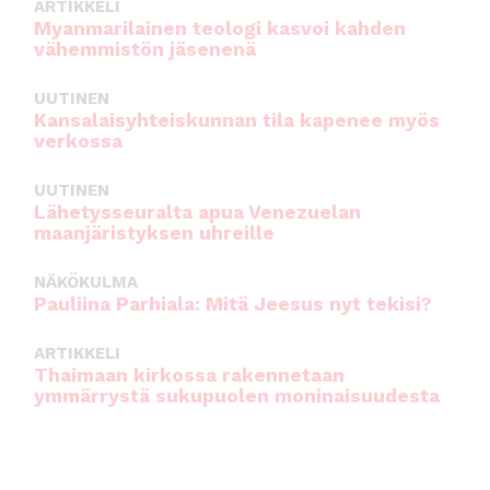
ARTIKKELI
Myanmarilainen teologi kasvoi kahden
vähemmistön jäsenenä
UUTINEN
Kansalaisyhteiskunnan tila kapenee myös
verkossa
UUTINEN
Lähetysseuralta apua Venezuelan
maanjäristyksen uhreille
NÄKÖKULMA
Pauliina Parhiala: Mitä Jeesus nyt tekisi?
ARTIKKELI
Thaimaan kirkossa rakennetaan
ymmärrystä sukupuolen moninaisuudesta