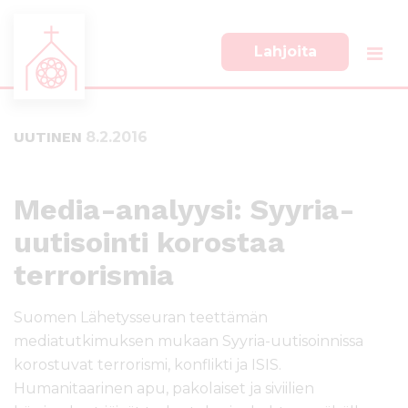
Lahjoita
S
S
i
i
i
i
UUTINEN
8.2.2016
r
r
r
r
y
y
s
a
Media-analyysi: Syyria-
u
l
uutisointi korostaa
o
a
r
p
terrorismia
a
a
a
l
Suomen Lähetysseuran teettämän
n
k
s
k
mediatutkimuksen mukaan Syyria-uutisoinnissa
i
i
korostuvat terrorismi, konflikti ja ISIS.
s
i
Humanitaarinen apu, pakolaiset ja siviilien
ä
n