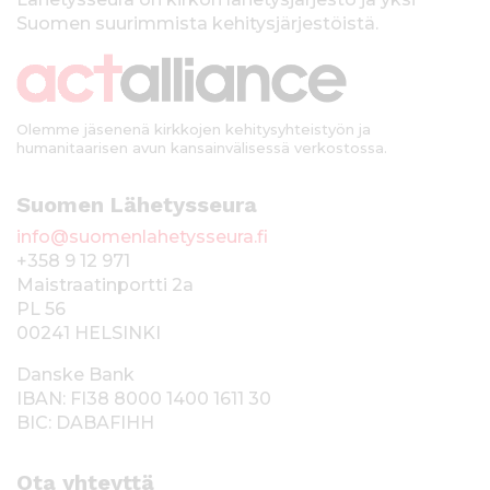
k
Suomen suurimmista kehitysjärjestöistä.
k
i
Olemme jäsenenä kirkkojen kehitysyhteistyön ja
humanitaarisen avun kansainvälisessä verkostossa.
Suomen Lähetysseura
info@suomenlahetysseura.fi
+358 9 12 971
Maistraatinportti 2a
PL 56
00241 HELSINKI
Danske Bank
IBAN: FI38 8000 1400 1611 30
BIC: DABAFIHH
Ota yhteyttä