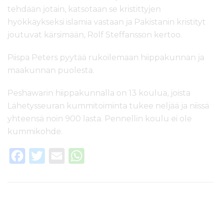
tehdään jotain, katsotaan se kristittyjen
hyökkäykseksi islamia vastaan ja Pakistanin kristityt
joutuvat kärsimään, Rolf Steffansson kertoo.
Piispa Peters pyytää rukoilemaan hiippakunnan ja
maakunnan puolesta.
Peshawarin hiippakunnalla on 13 koulua, joista
Lähetysseuran kummitoiminta tukee neljää ja niissä
yhteensä noin 900 lasta. Pennellin koulu ei ole
kummikohde.
F
T
E
W
a
w
m
h
c
it
ai
a
e
te
l
ts
b
r
A