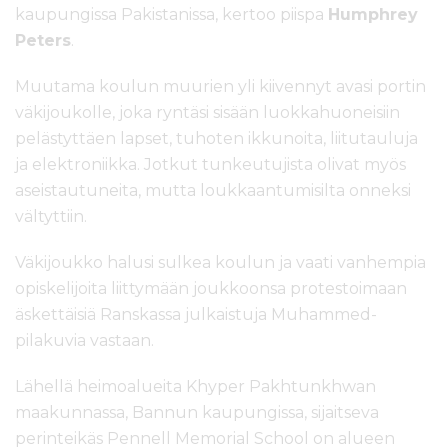
l
kaupungissa Pakistanissa, kertoo piispa
Humphrey
t
Peters
.
ö
ö
Muutama koulun muurien yli kiivennyt avasi portin
n
väkijoukolle, joka ryntäsi sisään luokkahuoneisiin
pelästyttäen lapset, tuhoten ikkunoita, liitutauluja
ja elektroniikka. Jotkut tunkeutujista olivat myös
aseistautuneita, mutta loukkaantumisilta onneksi
vältyttiin.
Väkijoukko halusi sulkea koulun ja vaati vanhempia
opiskelijoita liittymään joukkoonsa protestoimaan
äskettäisiä Ranskassa julkaistuja Muhammed-
pilakuvia vastaan.
Lähellä heimoalueita Khyper Pakhtunkhwan
maakunnassa, Bannun kaupungissa, sijaitseva
perinteikäs Pennell Memorial School on alueen