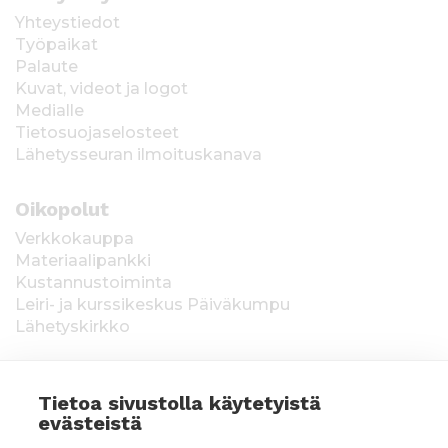
Yhteystiedot
Työpaikat
Palaute
Kuvat, videot ja logot
Medialle
Tietosuojaselosteet
Lähetysseuran ilmoituskanava
Oikopolut
Verkkokauppa
Materiaalipankki
Kustannustoiminta
Leiri- ja kurssikeskus Päiväkumpu
Lähetyskirkko
Tietoa sivustolla käytetyistä
evästeistä
Keräysluvat:
Manner-Suomi RA/2020/1538,