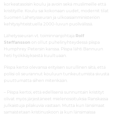
korkeatasoisin koulu ja avoin sekä muslimeille että
kristityille. Koulu sai kokonaan uudet, modernit tilat
Suomen Lähetysseuran ja ulkoasiainministeriön
kehitysyhteistuella 2000-luvun puolivälissä.
Lähetysseuran vt. toiminnanjohtaja
Rolf
Steffansson
on ollut puhelinyhteydessä piispa
Humphrey Petersin kanssa. Piispa lähti Bannuun
heti hyökkäyksestä kuultuaan.
Piispa kertoi olevansa erityisen surullinen siitä, että
poliisi oli seurannut kouluun tunkeutumista sivusta
puuttumatta siihen mitenkään.
– Piispa kertoi, että edellisenä sunnuntain kristityt
olivat myös järjestäneet mielenosoituksia Ranskassa
julkaistuja pilakuvia vastaan. Mutta kun länsimaat
samaistetaan kristinuskoon ja kun länsimaissa