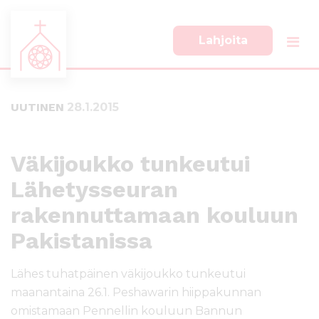
Lahjoita
S
S
i
i
i
i
UUTINEN
28.1.2015
r
r
r
r
y
y
s
a
Väkijoukko tunkeutui
u
l
Lähetysseuran
o
a
r
p
rakennuttamaan kouluun
a
a
a
l
Pakistanissa
n
k
s
k
Lähes tuhatpäinen väkijoukko tunkeutui
i
i
maanantaina 26.1. Peshawarin hiippakunnan
s
i
omistamaan Pennellin kouluun Bannun
ä
n