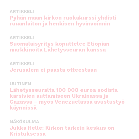
o
p
ARTIKKELI
o
p
Pyhän maan kirkon ruokakurssi yhdisti
ruuanlaiton ja henkisen hyvinvoinnin
k
ARTIKKELI
Suomalaisyritys koputtelee Etiopian
markkinoita Lähetysseuran kanssa
ARTIKKELI
Jerusalem ei päästä otteestaan
UUTINEN
Lähetysseuralta 100 000 euroa sodista
kärsivien auttamiseen Ukrainassa ja
Gazassa – myös Venezuelassa avustustyö
käynnissä
NÄKÖKULMA
Jukka Helle: Kirkon tärkein keskus on
Kristuksessa