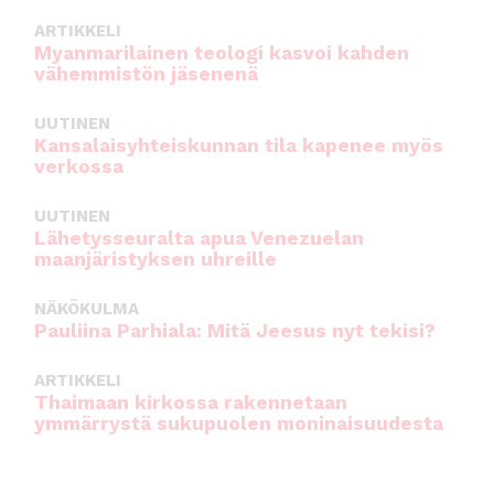
ARTIKKELI
Myanmarilainen teologi kasvoi kahden
vähemmistön jäsenenä
UUTINEN
Kansalaisyhteiskunnan tila kapenee myös
verkossa
UUTINEN
Lähetysseuralta apua Venezuelan
maanjäristyksen uhreille
NÄKÖKULMA
Pauliina Parhiala: Mitä Jeesus nyt tekisi?
ARTIKKELI
Thaimaan kirkossa rakennetaan
ymmärrystä sukupuolen moninaisuudesta