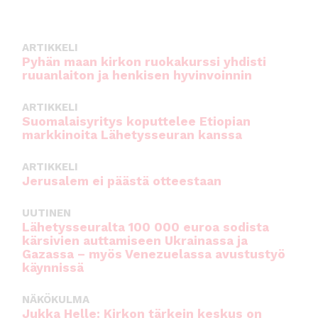
ARTIKKELI
Pyhän maan kirkon ruokakurssi yhdisti
ruuanlaiton ja henkisen hyvinvoinnin
ARTIKKELI
Suomalaisyritys koputtelee Etiopian
markkinoita Lähetysseuran kanssa
ARTIKKELI
Jerusalem ei päästä otteestaan
UUTINEN
Lähetysseuralta 100 000 euroa sodista
kärsivien auttamiseen Ukrainassa ja
Gazassa – myös Venezuelassa avustustyö
käynnissä
NÄKÖKULMA
Jukka Helle: Kirkon tärkein keskus on