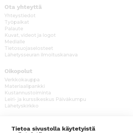
Ota yhteyttä
Yhteystiedot
Työpaikat
Palaute
Kuvat, videot ja logot
Medialle
Tietosuojaselosteet
Lähetysseuran ilmoituskanava
Oikopolut
Verkkokauppa
Materiaalipankki
Kustannustoiminta
Leiri- ja kurssikeskus Päiväkumpu
Lähetyskirkko
Tietoa sivustolla käytetyistä