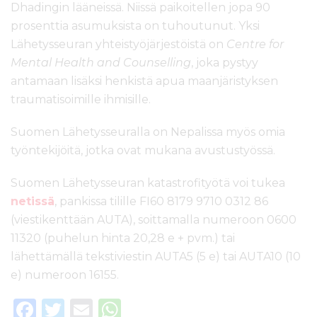
Dhadingin lääneissä. Niissä paikoitellen jopa 90
prosenttia asumuksista on tuhoutunut. Yksi
Lähetysseuran yhteistyöjärjestöistä on
Centre for
Mental Health and Counselling
, joka pystyy
antamaan lisäksi henkistä apua maanjäristyksen
traumatisoimille ihmisille.
Suomen Lähetysseuralla on Nepalissa myös omia
työntekijöitä, jotka ovat mukana avustustyössä.
Suomen Lähetysseuran katastrofityötä voi tukea
netissä
, pankissa tilille FI60 8179 9710 0312 86
(viestikenttään AUTA), soittamalla numeroon 0600
11320 (puhelun hinta 20,28 e + pvm.) tai
lähettämällä tekstiviestin AUTA5 (5 e) tai AUTA10 (10
e) numeroon 16155.
F
T
E
W