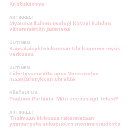
Kristuksessa
ARTIKKELI
Myanmarilainen teologi kasvoi kahden
vähemmistön jäsenenä
UUTINEN
Kansalaisyhteiskunnan tila kapenee myös
verkossa
UUTINEN
Lähetysseuralta apua Venezuelan
maanjäristyksen uhreille
NÄKÖKULMA
Pauliina Parhiala: Mitä Jeesus nyt tekisi?
ARTIKKELI
Thaimaan kirkossa rakennetaan
ymmärrystä sukupuolen moninaisuudesta