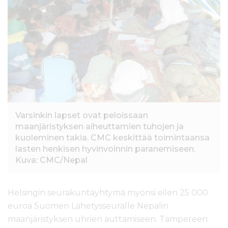
l
t
ö
ö
n
Varsinkin lapset ovat peloissaan
maanjäristyksen aiheuttamien tuhojen ja
kuoleminen takia. CMC keskittää toimintaansa
lasten henkisen hyvinvoinnin paranemiseen.
Kuva: CMC/Nepal
Helsingin seurakuntayhtymä myönsi eilen 25 000
euroa Suomen Lähetysseuralle Nepalin
maanjäristyksen uhrien auttamiseen. Tampereen