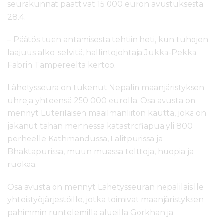
seurakunnat päättivät 15 000 euron avustuksesta
28.4.
– Päätös tuen antamisesta tehtiin heti, kun tuhojen
laajuus alkoi selvitä, hallintojohtaja Jukka-Pekka
Fabrin Tampereelta kertoo.
Lähetysseura on tukenut Nepalin maanjäristyksen
uhreja yhteensä 250 000 eurolla. Osa avusta on
mennyt Luterilaisen maailmanliiton kautta, joka on
jakanut tähän mennessä katastrofiapua yli 800
perheelle Kathmandussa, Lalitpurissa ja
Bhaktapurissa, muun muassa telttoja, huopia ja
ruokaa.
Osa avusta on mennyt Lähetysseuran nepalilaisille
yhteistyöjärjestöille, jotka toimivat maanjäristyksen
pahimmin runtelemilla alueilla Gorkhan ja