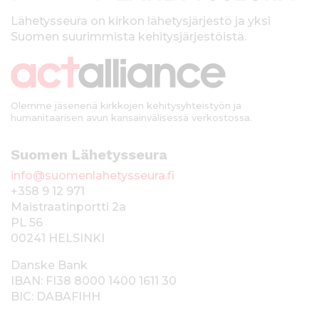
l
k
Lähetysseura on kirkon lähetysjärjestö ja yksi
Suomen suurimmista kehitysjärjestöistä.
k
i
Olemme jäsenenä kirkkojen kehitysyhteistyön ja
humanitaarisen avun kansainvälisessä verkostossa.
Suomen Lähetysseura
info@suomenlahetysseura.fi
+358 9 12 971
Maistraatinportti 2a
PL 56
00241 HELSINKI
Danske Bank
IBAN: FI38 8000 1400 1611 30
BIC: DABAFIHH