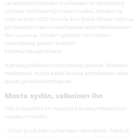
Lähetystyöntekijöiden puolestaan oli säilytettävä
suhteet hallintoon työlupien vuoksi. Joiltakin ne
tosin evättiin 1970-luvulla, kun Etelä-Afrikan hallitus
piti lähettien vaikutusvaltaa itsenäistymisliikkeeseen
liian suurena. Joitakin syytettiin terroristien
tukemisesta, joitakin pidettiin
kommunistiagentteina.
Itsenäisyysliikkeen toimintatavat jakoivat lähettien
mielipiteitä, mutta kaikki kokivat ambolaisten asian
syvästi ja henkilökohtaisesti.
Musta sydän, valkoinen iho
Olle Erikssonilla on muistoja itsenäistymistaistelun
vuosikymmeniltä.
– Silloin jouduttiin kulkemaan varovaisesti. Teillä oli