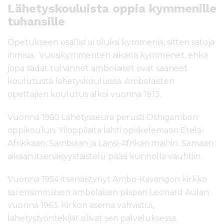
Lähetyskouluista oppia kymmenille
tuhansille
Opetukseen osallistui aluksi kymmeniä, sitten satoja
ihmisiä. Vuosikymmenten aikana kymmenet, ehkä
jopa sadat tuhannet ambolaiset ovat saaneet
koulutusta lähetyskouluissa. Ambolaisten
opettajien koulutus alkoi vuonna 1913.
Vuonna 1960 Lähetysseura perusti Oshigambon
oppikoulun. Ylioppilaita lähti opiskelemaan Etelä-
Afrikkaan, Sambiaan ja Länsi-Afrikan maihin. Samaan
aikaan itsenäisyystaistelu pääsi kunnolla vauhtiin.
Vuonna 1954 itsenäistynyt Ambo-Kavangon kirkko
sai ensimmäisen ambolaisen piispan Leonard Aulan
vuonna 1963. Kirkon asema vahvistui,
lähetystyöntekijät olivat sen palveluksessa.