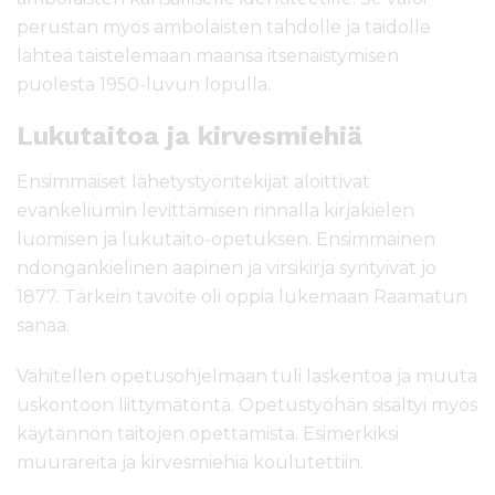
perustan myös ambolaisten tahdolle ja taidolle
lähteä taistelemaan maansa itsenäistymisen
puolesta 1950-luvun lopulla.
Lukutaitoa ja kirvesmiehiä
Ensimmäiset lähetystyöntekijät aloittivat
evankeliumin levittämisen rinnalla kirjakielen
luomisen ja lukutaito-opetuksen. Ensimmäinen
ndongankielinen aapinen ja virsikirja syntyivät jo
1877. Tärkein tavoite oli oppia lukemaan Raamatun
sanaa.
Vähitellen opetusohjelmaan tuli laskentoa ja muuta
uskontoon liittymätöntä. Opetustyöhän sisältyi myös
käytännön taitojen opettamista. Esimerkiksi
muurareita ja kirvesmiehiä koulutettiin.