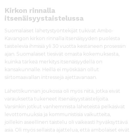
Kirkon rinnalla
itsenäisyystaistelussa
Suomalaiset lähetystyöntekijät tukivat Ambo-
Kavangon kirkon rinnalla itsenäisyyden puolesta
taistelevia ihmisiä yli 30 vuotta kestäneen prosessin
ajan. Suomalaiset tiesivät omasta kokemuksesta,
kuinka tärkeä merkitys itsenäisyydellä on
kansakunnalle. Heillä ei myöskään ollut
siirtomaavallan intressejä ajettavanaan.
Lähettikunnan joukossa oli myös niitä, jotka eivät
varauksetta tukeneet itsenäisyystaistelijoita.
Varsinkin jotkut vanhemmista läheteistä pelkäsivät
levottomuuksia ja kommunistisia vaikutteita,
joillekin aseellinen taistelu oli vaikeasti hyväksyttävä
asia. Oli myös sellaista ajattelua, että ambolaiset eivät