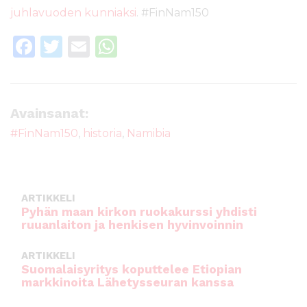
juhlavuoden kunniaksi
. #FinNam150
F
T
E
W
a
w
m
h
c
it
ai
a
e
te
l
ts
Avainsanat:
b
r
A
#FinNam150
,
historia
,
Namibia
o
p
o
p
k
ARTIKKELI
Pyhän maan kirkon ruokakurssi yhdisti
ruuanlaiton ja henkisen hyvinvoinnin
ARTIKKELI
Suomalaisyritys koputtelee Etiopian
markkinoita Lähetysseuran kanssa