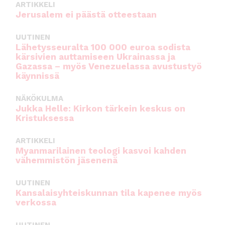
ARTIKKELI
Jerusalem ei päästä otteestaan
UUTINEN
Lähetysseuralta 100 000 euroa sodista
kärsivien auttamiseen Ukrainassa ja
Gazassa – myös Venezuelassa avustustyö
käynnissä
NÄKÖKULMA
Jukka Helle: Kirkon tärkein keskus on
Kristuksessa
ARTIKKELI
Myanmarilainen teologi kasvoi kahden
vähemmistön jäsenenä
UUTINEN
Kansalaisyhteiskunnan tila kapenee myös
verkossa
UUTINEN