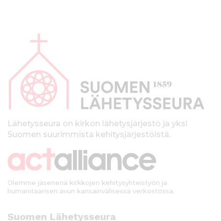
A
l
a
p
a
l
k
Lähetysseura on kirkon lähetysjärjestö ja yksi
Suomen suurimmista kehitysjärjestöistä.
k
i
Olemme jäsenenä kirkkojen kehitysyhteistyön ja
humanitaarisen avun kansainvälisessä verkostossa.
Suomen Lähetysseura