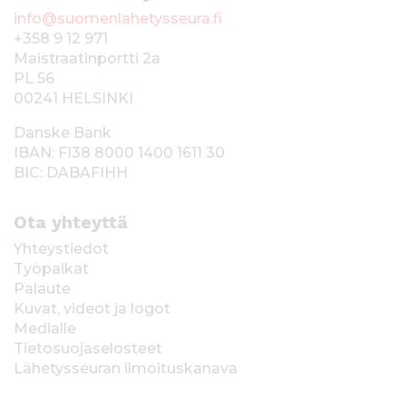
info@suomenlahetysseura.fi
+358 9 12 971
Maistraatinportti 2a
PL 56
00241 HELSINKI
Danske Bank
IBAN: FI38 8000 1400 1611 30
BIC: DABAFIHH
Ota yhteyttä
Yhteystiedot
Työpaikat
Palaute
Kuvat, videot ja logot
Medialle
Tietosuojaselosteet
Lähetysseuran ilmoituskanava