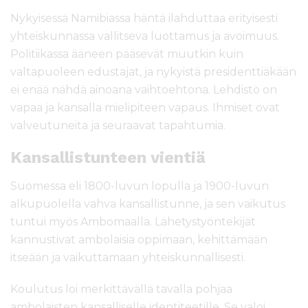
Nykyisessä Namibiassa häntä ilahduttaa erityisesti
yhteiskunnassa vallitseva luottamus ja avoimuus.
Politiikassa ääneen pääsevät muutkin kuin
valtapuoleen edustajat, ja nykyistä presidenttiäkään
ei enää nähdä ainoana vaihtoehtona. Lehdistö on
vapaa ja kansalla mielipiteen vapaus. Ihmiset ovat
valveutuneita ja seuraavat tapahtumia.
Kansallistunteen vientiä
Suomessa eli 1800-luvun lopulla ja 1900-luvun
alkupuolella vahva kansallistunne, ja sen vaikutus
tuntui myös Ambomaalla. Lähetystyöntekijät
kannustivat ambolaisia oppimaan, kehittämään
itseään ja vaikuttamaan yhteiskunnallisesti.
Koulutus loi merkittävällä tavalla pohjaa
ambolaisten kansalliselle identiteetille. Se valoi