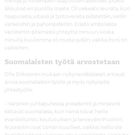
miinoja ja molempien osapuolten aseelliset joukot
liikkuivat eri puolilla maata. Oli vaikeata seurata, kun
naapureita, ystäviä ja työtovereita pidätettiin, vietiin
vankiloihin ja pahoinpideltiin. Erästä ambolaista
varoitettiin pitämästä yhteyttä minuun, koska
minulla kuulemma oli musta sydän, vaikka ihoni on
valkoinen.
Suomalaisten työtä arvostetaan
Olle Erikssonin mukaan nykynamibialaiset antavat
arvoa suomalaisten työlle ja myös nykyiselle
yhteistyölle.
– Varsinkin juhlapuheissa presidentti ja ministerit
kiittävät suomalaisia, kun nämä toivat heille
evankeliumin, koulutuksen ja terveydenhuollon.
Nuoretkin ovat tämän kuulleet, vaikkei heillä ole