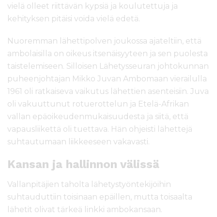
vielä olleet riittävän kypsiä ja koulutettuja ja
kehityksen pitäisi voida vielä edetä.
Nuoremman lähettipolven joukossa ajateltiin, että
ambolaisilla on oikeus itsenäisyyteen ja sen puolesta
taistelemiseen. Silloisen Lähetysseuran johtokunnan
puheenjohtajan Mikko Juvan Ambomaan vierailulla
1961 oli ratkaiseva vaikutus lähettien asenteisiin. Juva
oli vakuuttunut rotuerottelun ja Etelä-Afrikan
vallan epäoikeudenmukaisuudesta ja siitä, että
vapausliikettä oli tuettava. Hän ohjeisti lähettejä
suhtautumaan liikkeeseen vakavasti.
Kansan ja hallinnon välissä
Vallanpitäjien taholta lähetystyöntekijöihin
suhtauduttiin toisinaan epäillen, mutta toisaalta
lähetit olivat tärkeä linkki ambokansaan.