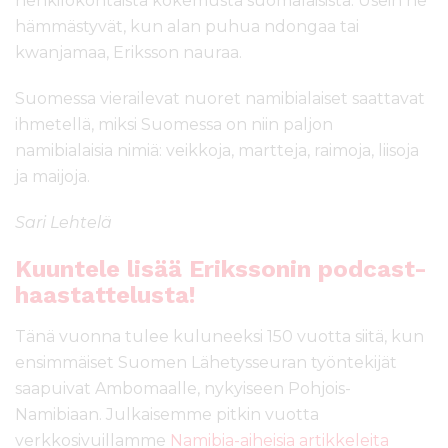
henkilökohtaista kokemusta suomalaisista. Usein he
hämmästyvät, kun alan puhua ndongaa tai
kwanjamaa, Eriksson nauraa.
Suomessa vierailevat nuoret namibialaiset saattavat
ihmetellä, miksi Suomessa on niin paljon
namibialaisia nimiä: veikkoja, martteja, raimoja, liisoja
ja maijoja.
Sari Lehtelä
Kuuntele lisää Erikssonin podcast-
haastattelusta!
Tänä vuonna tulee kuluneeksi 150 vuotta siitä, kun
ensimmäiset Suomen Lähetysseuran työntekijät
saapuivat Ambomaalle, nykyiseen Pohjois-
Namibiaan. Julkaisemme pitkin vuotta
verkkosivuillamme
Namibia-aiheisia artikkeleita