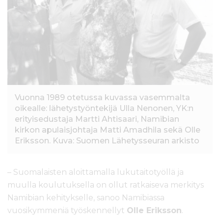
l
t
ö
ö
n
Vuonna 1989 otetussa kuvassa vasemmalta
oikealle: lähetystyöntekijä Ulla Nenonen, YK:n
erityisedustaja Martti Ahtisaari, Namibian
kirkon apulaisjohtaja Matti Amadhila sekä Olle
Eriksson. Kuva: Suomen Lähetysseuran arkisto
– Suomalaisten aloittamalla lukutaitotyöllä ja
muulla koulutuksella on ollut ratkaiseva merkitys
Namibian kehitykselle, sanoo Namibiassa
vuosikymmeniä työskennellyt
Olle Eriksson
.