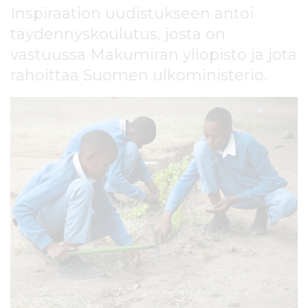
l
Inspiraation uudistukseen antoi
t
täydennyskoulutus, josta on
ö
vastuussa Makumiran yliopisto ja jota
ö
n
rahoittaa Suomen ulkoministeriö.