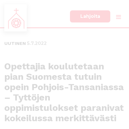
Lahjoita
S
S
i
i
i
i
UUTINEN
5.7.2022
r
r
r
r
y
y
s
a
Opettajia koulutetaan
u
l
pian Suomesta tutuin
o
a
r
p
opein Pohjois-Tansaniassa
a
a
a
l
– Tyttöjen
n
k
oppimistulokset paranivat
s
k
i
i
kokeilussa merkittävästi
s
i
ä
n