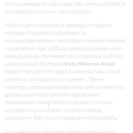
Koulutuksesta on vastuussa Makumiran yliopisto ja
sitä rahoittaa Suomen ulkoministeriö.
Yläkoulujen rehtoreita ja opettajia on ohjattu
ottamaan käyttöön kielitietoisen ja
sukupuolisensitiivisen opetuksen menetelmiä sekä
oppiaineiden rajat ylittävän ympäristökasvatuksen
pedagogiikkaa. Hankkeen neuvonantaja, Suomen
Lähetysseuran työntekijä
Katri Niiranen-Kilasi
iloitsee menetelmien laajentumisesta Makumiran
yliopiston opettajankoulutukseen. “Kielen
oppimista, ympäristökasvatusta ja sekä poikien että
tyttöjen oppimista tukevien osallistavien
menetelmien integroiminen yliopiston omaan
opettajankoulutukseen on tärkeä etappi
työssämme. Näin työ on kestävämmällä pohjalla.”
Kun yläkoulun opettajien täydennyskoulutus