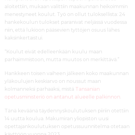
aloitettiin, mukaan valittiin maakunnan heikoimmin
menestyneet koulut. Työ on ollut tuloksellista: 24
hankekoulun tulokset paranivat neljässä vuodessa
niin, että lukioon pääsevien tyttöjen osuus lähes
kaksinkertaistui.
“Koulut eivät edelleenkään kuulu maan
parhaimmistoon, mutta muutos on merkittävä.”
Hankkeen toisen vaiheen jälkeen koko maakunnan
yläkoulujen keskiarvo on noussut maan
kolmanneksi parhaaksi, mistä
Tansanian
opetusministeriö on antanut alueelle palkinnon
.
Tänä keväänä täydennyskoulutuksen piiriin otettiin
14 uutta koulua. Makumiran yliopiston uusi
opettajankoulutuksen opetussuunnitelma otetaan
käyttöön vuonna 2023.