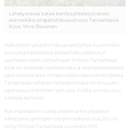
Lähetysseura tukee kehitysyhteistyövaroin
esimerkiksi ympäristökasvatusta Tansaniassa.
Kuva: Virve Rissanen
Makumiran yliopisto haluaa sisällyttää Suomenkin
kouluissa käytettäviä periaatteita yläkoulun
opettajien opetusohjelmaan Pohjois-Tansaniassa.
Kyse on erityisesti osallistavasta ja oppilaskeskeisestä
opetuksesta sekä monipuolisista opetusmetodeista.
Tansaniassa tällainen lähestymistapa on koulujen
opetussuunnitelmien perusta, mutta se toteutuu
luokissa kehnosti.
Nyt inspiraation uudistukseen antoi yliopiston
kehittämä opettajien täydennyskoulutus, jota on
tehty Pohjois-Tansaniassa vuodesta 2015.