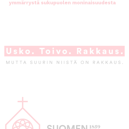
ymmärrystä sukupuolen moninaisuudesta
A
l
a
p