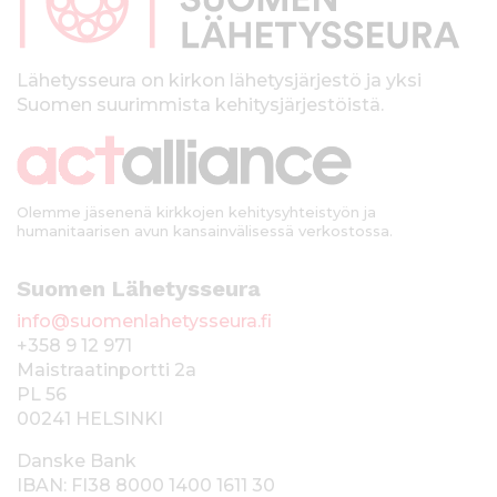
a
l
k
Lähetysseura on kirkon lähetysjärjestö ja yksi
Suomen suurimmista kehitysjärjestöistä.
k
i
Olemme jäsenenä kirkkojen kehitysyhteistyön ja
humanitaarisen avun kansainvälisessä verkostossa.
Suomen Lähetysseura
info@suomenlahetysseura.fi
+358 9 12 971
Maistraatinportti 2a
PL 56
00241 HELSINKI
Danske Bank
IBAN: FI38 8000 1400 1611 30