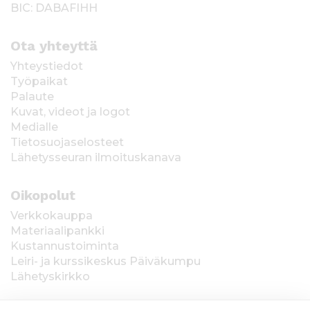
BIC: DABAFIHH
Ota yhteyttä
Yhteystiedot
Työpaikat
Palaute
Kuvat, videot ja logot
Medialle
Tietosuojaselosteet
Lähetysseuran ilmoituskanava
Oikopolut
Verkkokauppa
Materiaalipankki
Kustannustoiminta
Leiri- ja kurssikeskus Päiväkumpu
Lähetyskirkko