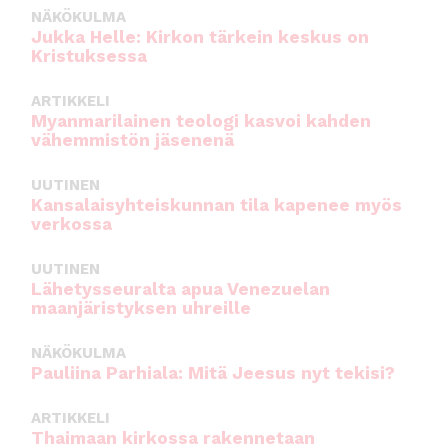
NÄKÖKULMA
Jukka Helle: Kirkon tärkein keskus on
Kristuksessa
ARTIKKELI
Myanmarilainen teologi kasvoi kahden
vähemmistön jäsenenä
UUTINEN
Kansalaisyhteiskunnan tila kapenee myös
verkossa
UUTINEN
Lähetysseuralta apua Venezuelan
maanjäristyksen uhreille
NÄKÖKULMA
Pauliina Parhiala: Mitä Jeesus nyt tekisi?
ARTIKKELI
Thaimaan kirkossa rakennetaan