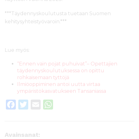
***Täydennyskoulutusta tuetaan Suomen
kehitysyhteistyövaroin.***
Lue myös:
“Ennen vain pojat puhuivat”– Opettajien
täydennyskoulutuksessa on opittu
rohkaisemaan tyttöjä
Ilmiöoppiminen antoi uutta virtaa
ympäristökasvatukseen Tansaniassa
F
T
E
W
a
w
m
h
c
it
ai
a
e
te
l
ts
Avainsanat: