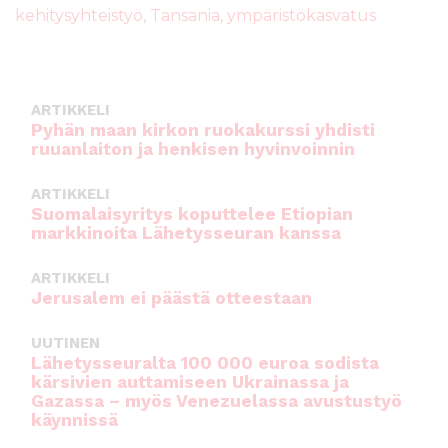
b
r
A
kehitysyhteistyö
,
Tansania
,
ympäristökasvatus
o
p
o
p
k
ARTIKKELI
Pyhän maan kirkon ruokakurssi yhdisti
ruuanlaiton ja henkisen hyvinvoinnin
ARTIKKELI
Suomalaisyritys koputtelee Etiopian
markkinoita Lähetysseuran kanssa
ARTIKKELI
Jerusalem ei päästä otteestaan
UUTINEN
Lähetysseuralta 100 000 euroa sodista
kärsivien auttamiseen Ukrainassa ja
Gazassa – myös Venezuelassa avustustyö
käynnissä