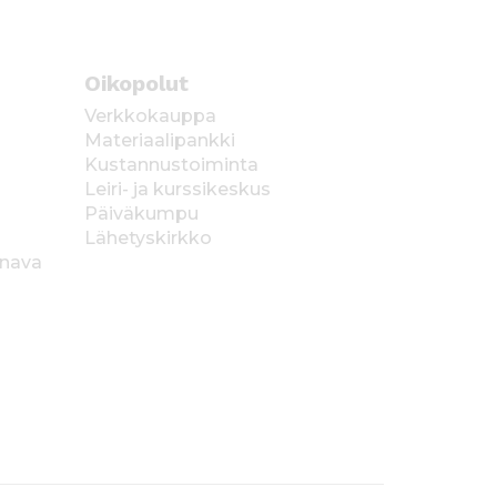
Oikopolut
Verkkokauppa
Materiaalipankki
Kustannustoiminta
Leiri- ja kurssikeskus
Päiväkumpu
Lähetyskirkko
anava