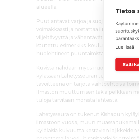
alueella.
Tietoa 
Puut antavat varjoa ja suojaavat tuulelta
Käytämme 
voimakkaasti ja nostattaa ilmaan hiekka
suoritusky
viljeltävyyttä ja vähentävät eroosiota. L
parantaaks
istutettu esimerkiksi koulujen ja kotien pi
Lue lisää
huolehtineet puuntaimista.
Salli k
Kuvissa nähdään myös nuori nainen
Agne
kylässään Lähetysseuran tukemassa omp
tavoitteena on tarjota vaihtoehtoisia toim
Ilmaston muuttumisen takia pelkkään maa
tuloja tarvitaan monista lähteistä.
Lähetysseura on tukenut Kishapun kylä
ilmastoon vuosia, muun muassa tukemalla
kyläläisiä kuivuutta kestävien lajikkeiden v
parantamalla vesi- ja sanitaatiojärjestelm