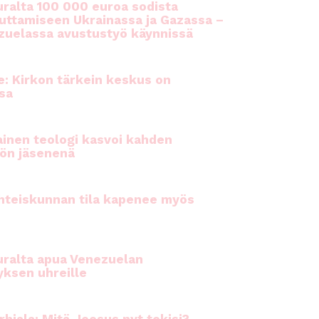
ralta 100 000 euroa sodista
auttamiseen Ukrainassa ja Gazassa –
uelassa avustustyö käynnissä
e: Kirkon tärkein keskus on
sa
inen teologi kasvoi kahden
ön jäsenenä
hteiskunnan tila kapenee myös
ralta apua Venezuelan
yksen uhreille