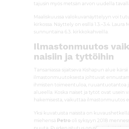
tajusin myös metsän arvon uudella tavall
Maaliskuussa valokuvanäyttelyyn voi tut
kirkossa. Näyttely on esillä 1.3.–3.4. Laur
sunnuntaina 6.3. kirkkokahveilla.
Ilmastonmuutos vaiku
naisiin ja tyttöihin
Tansaniassa sijaitseva Kishapun alue kärs
ilmastonmuutoksesta johtuvat ennustama
ihmisten toimeentuloa, ruuantuotantoa j
alueella. Koska naiset ja tytöt ovat usein
hakemisesta, vaikuttaa ilmastonmuutos erit
Yksi kuvatuista naisista on kuvaushetkell
miehensä
Petro
oli syksyyn 2018 menness
puuta. Puiden istutus on ollut yksi Läh