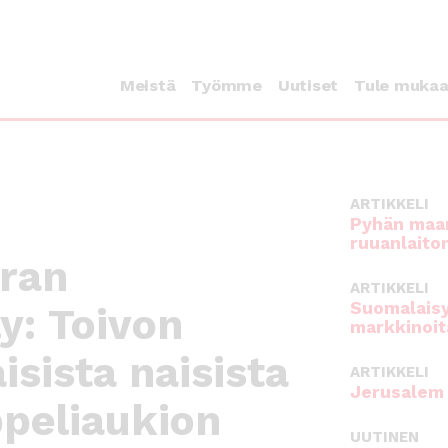
Meistä
Työmme
Uutiset
Tule muka
ARTIKKELI
Pyhän maan
ruuanlaito
ran
ARTIKKELI
Suomalaisy
y: Toivon
markkinoit
isista naisista
ARTIKKELI
Jerusalem 
ppeliaukion
UUTINEN