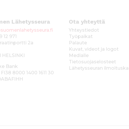
men Lähetysseura
Ota yhteyttä
suomenlahetysseura.fi
Yhteystiedot
9 12 971
Työpaikat
raatinportti 2a
Palaute
Kuvat, videot ja logot
1 HELSINKI
Medialle
Tietosuojaselosteet
ke Bank
Lähetysseuran ilmoitusk
 FI38 8000 1400 1611 30
 DABAFIHH