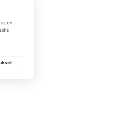
vuston
 sekä
ukset