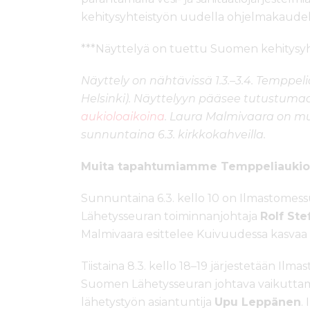
kehitysyhteistyön uudella ohjelmakaude
***Näyttelyä on tuettu Suomen kehitysyht
Näyttely on nähtävissä 1.3.–3.4. Temppeli
Helsinki). Näyttelyyn pääsee tutustu
aukioloaikoina
. Laura Malmivaara on mu
sunnuntaina 6.3. kirkkokahveilla.
Muita tapahtumiamme Temppeliaukion
Sunnuntaina 6.3. kello 10 on Ilmastomes
Lähetysseuran toiminnanjohtaja
Rolf Ste
Malmivaara esittelee Kuivuudessa kasvaa 
Tiistaina 8.3. kello 18–19 järjestetään Ilma
Suomen Lähetysseuran johtava vaikuttam
lähetystyön asiantuntija
Upu Leppänen
.