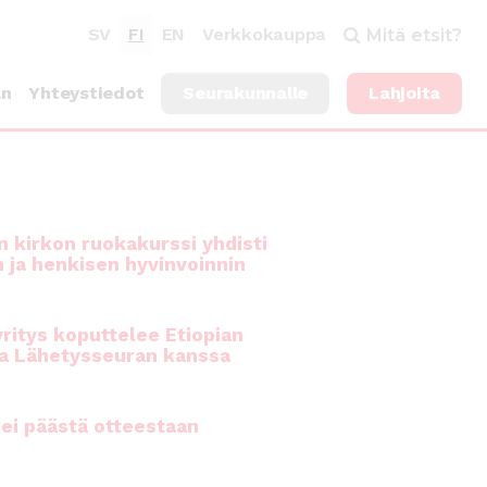
SV
FI
EN
Verkkokauppa
Mitä etsit?
an
Yhteystiedot
Seurakunnalle
Lahjoita
 kirkon ruokakurssi yhdisti
n ja henkisen hyvinvoinnin
ritys koputtelee Etiopian
a Lähetysseuran kanssa
ei päästä otteestaan