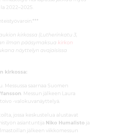
lla 2022–2025.
eistyövaroin.***
aukion kirkossa (Lutherinkatu 3,
maan ilman pääsymaksua
kirkon
kana näyttelyn avajaisissa
 kirkossa:
su. Messussa saarnaa Suomen
ffansson
. Messun jälkeen Laura
toivo -valokuvanäyttelyä.
stoilta, jossa keskustelua alustavat
istyön asiantuntija
Niko Humalisto
ja
 Ilmastoillan jälkeen viikkomessun