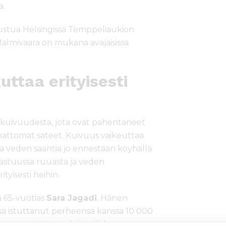
a.
ustua Helsingissä Temppeliaukion
a Malmivaara on mukana avajaisissa
ttaa erityisesti
ii kuivuudesta, jota ovat pahentaneet
ttomat sateet. Kuivuus vaikeuttaa
a veden saantia jo ennestään köyhällä
 vastuussa ruuasta ja veden
yisesti heihin.
ä 65-vuotias
Sara Jagadi
. Hänen
ä istuttanut perheensä kanssa 10 000
etysseuran työmuodoista Kishapun