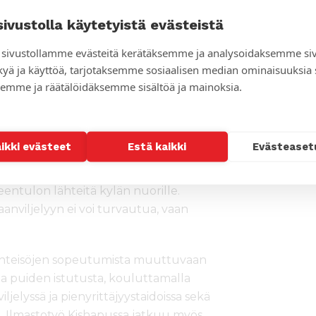
sivustolla käytetyistä evästeistä
, joka puhaltaa tasangolla
sivustollamme evästeitä kerätäksemme ja analysoidaksemme si
pölyä. Puut parantavat maaperän
kyä ja käyttöä, tarjotaksemme sosiaalisen median ominaisuuksia
ähetysseuran tuella puuntaimia on
emme ja räätälöidäksemme sisältöä ja mainoksia.
hoille. Kouluissa oppilaat ovat
aikki evästeet
Estä kaikki
Evästeaset
ss Bonifasi
, joka on käynyt omassa
elukoulutuksessa. Koulutuksen
eentulon lähteitä kylän nuorille.
nviljelyyn ei voi turvautua, vaan
yhteisöjen sopeutumista muuttuvaan
 puiden istutusta, kouluttamalla
iljelyssä ja pienyrittäjyystaidoissa sekä
iä. Ilmastotyö Kishapussa jatkuu myös