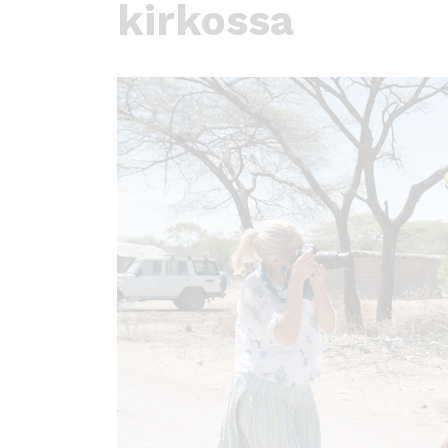
ö
kirkossa
n