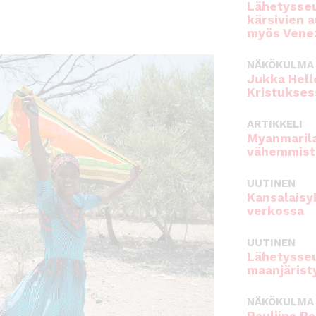
Lähetysseu
kärsivien 
myös Venez
NÄKÖKULMA
Jukka Hell
Kristukses
ARTIKKELI
Myanmarila
vähemmist
UUTINEN
Kansalaisy
verkossa
UUTINEN
Lähetysseu
maanjärist
NÄKÖKULMA