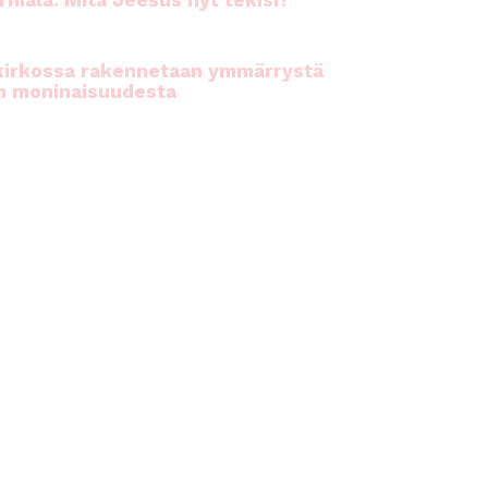
rhiala: Mitä Jeesus nyt tekisi?
kirkossa rakennetaan ymmärrystä
n moninaisuudesta