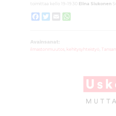
toimittaa kello 19–19.30
Elina Siukonen
S
F
T
E
W
a
w
m
h
c
it
ai
a
e
te
l
ts
Avainsanat:
b
r
A
ilmastonmuutos
,
kehitysyhteistyö
,
Tansan
o
p
o
p
k