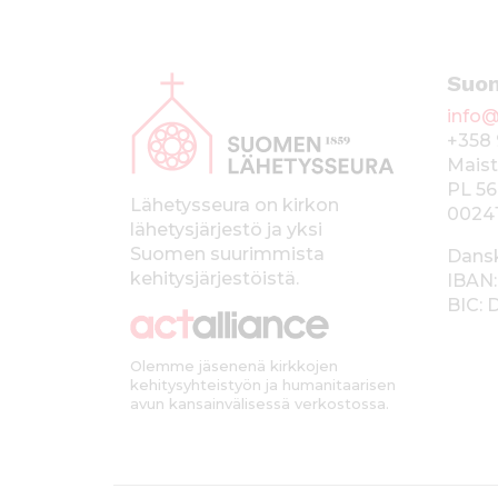
A
Suo
l
info@
a
+358 
p
Maist
PL 56
a
Lähetysseura on kirkon
0024
lähetysjärjestö ja yksi
l
Suomen suurimmista
Dans
k
kehitysjärjestöistä.
IBAN:
BIC:
k
i
Olemme jäsenenä kirkkojen
kehitysyhteistyön ja humanitaarisen
avun kansainvälisessä verkostossa.