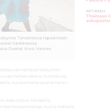
Pauliina Pa
ARTIKKELI
Thaimaan 
sukupuole
ttelyynsä Tansaniassa tapaamiaan
ysseuran hankkeessa
ana Ezekiel. Kuva: Hannes
tysseuran kehitysyhteistyöhön
 kuvasi matkan aikana muotokuvia
naisista. Kuvausmatka syvensi hänen
iksi vesipumpun kaltaisella
Olen itse metsänomistaja, mutta matkalla