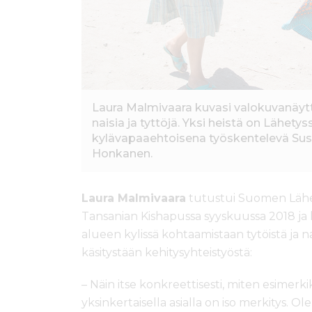
Laura Malmivaara kuvasi valokuvanäy
naisia ja tyttöjä. Yksi heistä on Lähet
kylävapaaehtoisena työskentelevä Sus
Honkanen.
Laura Malmivaara
tutustui Suomen Lähe
Tansanian Kishapussa syyskuussa 2018 ja
alueen kylissä kohtaamistaan tytöistä ja 
käsitystään kehitysyhteistyöstä:
– Näin itse konkreettisesti, miten esimerk
yksinkertaisella asialla on iso merkitys. 