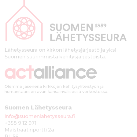
a
p
a
l
k
Lähetysseura on kirkon lähetysjärjestö ja yksi
Suomen suurimmista kehitysjärjestöistä.
k
i
Olemme jäsenenä kirkkojen kehitysyhteistyön ja
humanitaarisen avun kansainvälisessä verkostossa.
Suomen Lähetysseura
info@suomenlahetysseura.fi
+358 9 12 971
Maistraatinportti 2a
PL 56