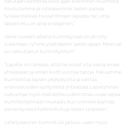
halutaan kiinnittää koko ajan enemmän huomiota.
Koulutamme ja rohkaisemme lasten parissa
työskenteleviä huolehtimaan lapsista niin, että
lapsen etu on aina ensisijainen.”
Viime vuosien aikana kummityössä on siirrytty
tukemaan ryhmiä yksittäisten lasten sijaan. Miten se
on vaikuttanut kummityöhön?
”Lapsille on tärkeää, että he voivat olla osana omaa
yhteisöään ja oman kulttuurinsa tapoja. Haluamme
kunnioittaa lapsen yksityisyyttä ja välttää
eriarvoisuuden syntymistä yhteisössä. Lapsiryhmän
tuki antaa myös mahdollisuuden ottaa uusia lapsia
kummiohjelmaan mukaan, kun voimme käyttää
pienentyneitä hallintokuluja lasten tarpeisiin.”
Lähetysseuran kummituki jatkuu usein myös