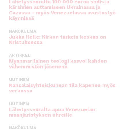
Lähetysseuralta 100 000 euroa sodista
kärsivien auttamiseen Ukrainassa ja
Gazassa – myös Venezuelassa avustustyö
käynnissä
NÄKÖKULMA
Jukka Helle: Kirkon tärkein keskus on
Kristuksessa
ARTIKKELI
Myanmarilainen teologi kasvoi kahden
vähemmistön jäsenenä
UUTINEN
Kansalaisyhteiskunnan tila kapenee myös
verkossa
UUTINEN
Lähetysseuralta apua Venezuelan
maanjäristyksen uhreille
NÄKÖKULMA