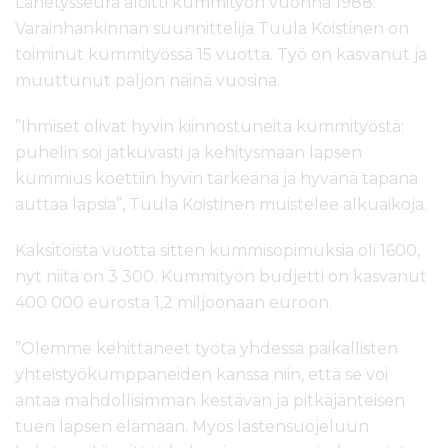
Lähetysseura aloitti kummityön vuonna 1988.
Varainhankinnan suunnittelija Tuula Koistinen on
toiminut kummityössä 15 vuotta. Työ on kasvanut ja
muuttunut paljon näinä vuosina.
”Ihmiset olivat hyvin kiinnostuneita kummityöstä:
puhelin soi jatkuvasti ja kehitysmaan lapsen
kummius koettiin hyvin tärkeänä ja hyvänä tapana
auttaa lapsia”, Tuula Koistinen muistelee alkuaikoja.
Kaksitoista vuotta sitten kummisopimuksia oli 1600,
nyt niitä on 3 300. Kummityön budjetti on kasvanut
400 000 eurosta 1,2 miljoonaan euroon.
”Olemme kehittäneet työtä yhdessä paikallisten
yhteistyökumppaneiden kanssa niin, että se voi
antaa mahdollisimman kestävän ja pitkäjänteisen
tuen lapsen elämään. Myös lastensuojeluun