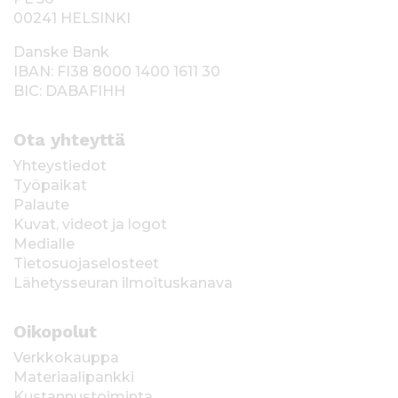
00241 HELSINKI
Danske Bank
IBAN: FI38 8000 1400 1611 30
BIC: DABAFIHH
Ota yhteyttä
Yhteystiedot
Työpaikat
Palaute
Kuvat, videot ja logot
Medialle
Tietosuojaselosteet
Lähetysseuran ilmoituskanava
Oikopolut
Verkkokauppa
Materiaalipankki
Kustannustoiminta