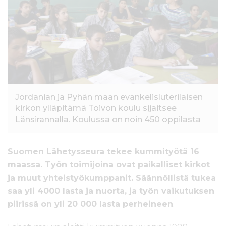
l
t
ö
ö
n
Jordanian ja Pyhän maan evankelisluterilaisen
kirkon ylläpitämä Toivon koulu sijaitsee
Länsirannalla. Koulussa on noin 450 oppilasta
Suomen Lähetysseura tekee kummityötä 16
maassa. Työn toimijoina ovat paikalliset kirkot
ja muut yhteistyökumppanit. Säännöllistä tukea
saa yli 4000 lasta ja nuorta, ja työn vaikutuksen
piirissä on yli 20 000 lasta perheineen
.