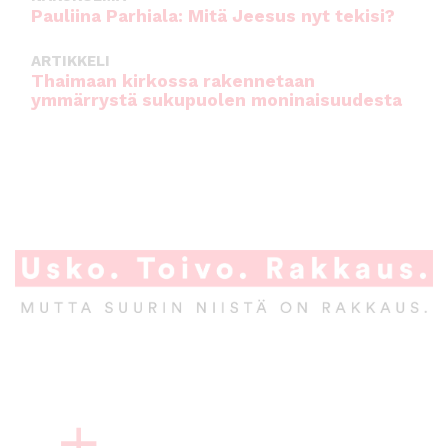
Pauliina Parhiala: Mitä Jeesus nyt tekisi?
ARTIKKELI
Thaimaan kirkossa rakennetaan
ymmärrystä sukupuolen moninaisuudesta
A
l