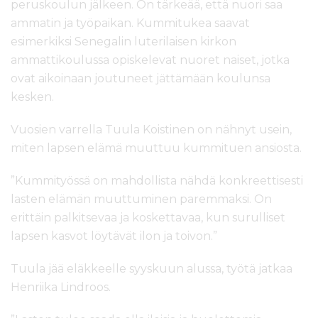
peruskoulun jälkeen. On tärkeää, että nuori saa
ammatin ja työpaikan. Kummitukea saavat
esimerkiksi Senegalin luterilaisen kirkon
ammattikoulussa opiskelevat nuoret naiset, jotka
ovat aikoinaan joutuneet jättämään koulunsa
kesken.
Vuosien varrella Tuula Koistinen on nähnyt usein,
miten lapsen elämä muuttuu kummituen ansiosta.
”Kummityössä on mahdollista nähdä konkreettisesti
lasten elämän muuttuminen paremmaksi. On
erittäin palkitsevaa ja koskettavaa, kun surulliset
lapsen kasvot löytävät ilon ja toivon.”
Tuula jää eläkkeelle syyskuun alussa, työtä jatkaa
Henriika Lindroos.