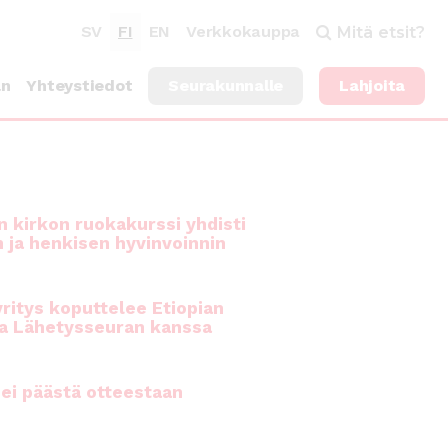
SV
FI
EN
Verkkokauppa
Mitä etsit?
an
Yhteystiedot
Seurakunnalle
Lahjoita
 kirkon ruokakurssi yhdisti
n ja henkisen hyvinvoinnin
ritys koputtelee Etiopian
a Lähetysseuran kanssa
ei päästä otteestaan