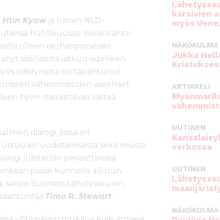
Lähetysseu
kärsivien 
i
Htin Kyaw
ja hänen NLD-
myös Venez
autensa huhtikuussa. Vallanvaihto
NÄKÖKULMA
uolla olleen rauhanprosessin
Jukka Hell
änyt sisällissota jatkuu edelleen
Kristukses
myös edistymistä on tapahtunut
 etnisten vähemmistöjen aseelliset
ARTIKKELI
Myanmarila
lleen hyvin merkittävää valtaa
vähemmist
UUTINEN
linen dialogi, jossa eri
Kansalaisy
rustuslain uudistamisesta sekä muista
verkossa
ialogi julistettiin periaatteessa
UUTINEN
tenkaan pääse kunnolla alkuun,
Lähetysseu
nsa, sanoo Suomen Lähetysseuran
maanjärist
siantuntija
Timo R. Stewart
.
NÄKÖKULMA
ssissa yhtä paljon mukana kuin armeija