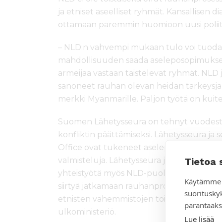
ja etniset aseelliset ryhmät. Kansallisen
ottamaan paremmin huomioon uusi poliitt
– NLD:n vahvempi mukaan tulo voi tuoda
mahdollisuuden saada aseleposopimukse
armeijaa vastaan taistelevat ryhmät. NLD 
sanoneet rauhan olevan heidän tärkeysjär
merkki Myanmarille. Paljon työtä on kuite
Suomen Lähetysseura on tehnyt vuodest
konfliktin päättämiseksi. Lähetysseura j
Office ovat tukeneet aseleposopimuksen s
Tietoa 
valmisteluja. Lähetysseura ja Euro-Burma 
yhteistyötä myös NLD-puolueen kanssa.
Käytämme 
siirtyä jatkamaan rauhanprosessia ovat 
suoritusky
etnisten vähemmistöjen toiveista on vah
parantaaks
ulkoministeriö.
Lue lisää