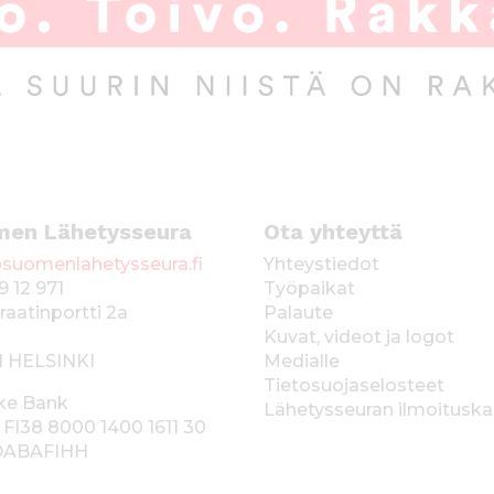
men Lähetysseura
Ota yhteyttä
suomenlahetysseura.fi
Yhteystiedot
9 12 971
Työpaikat
raatinportti 2a
Palaute
Kuvat, videot ja logot
1 HELSINKI
Medialle
Tietosuojaselosteet
ke Bank
Lähetysseuran ilmoitusk
 FI38 8000 1400 1611 30
 DABAFIHH