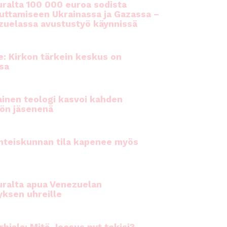
ralta 100 000 euroa sodista
auttamiseen Ukrainassa ja Gazassa –
uelassa avustustyö käynnissä
e: Kirkon tärkein keskus on
sa
inen teologi kasvoi kahden
ön jäsenenä
hteiskunnan tila kapenee myös
ralta apua Venezuelan
yksen uhreille