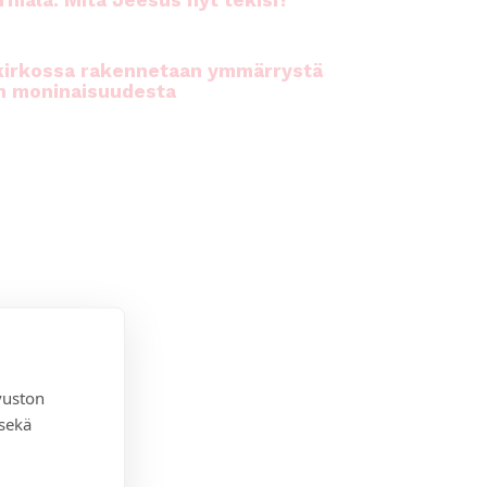
rhiala: Mitä Jeesus nyt tekisi?
kirkossa rakennetaan ymmärrystä
n moninaisuudesta
vuston
 sekä