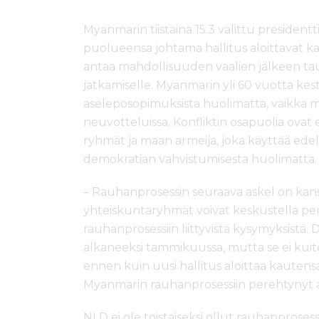
ö
n
Myanmarin tiistaina 15.3 valittu presidentt
puolueensa johtama hallitus aloittavat k
antaa mahdollisuuden vaalien jälkeen ta
jatkamiselle. Myanmarin yli 60 vuotta kest
aseleposopimuksista huolimatta, vaikka 
neuvotteluissa. Konfliktin osapuolia ovat
ryhmät ja maan armeija, joka käyttää ede
demokratian vahvistumisesta huolimatta.
– Rauhanprosessin seuraava askel on kansal
yhteiskuntaryhmät voivat keskustella pe
rauhanprosessiin liittyvistä kysymyksistä. D
alkaneeksi tammikuussa, mutta se ei kui
ennen kuin uusi hallitus aloittaa kaute
Myanmarin rauhanprosessiin perehtynyt a
NLD ei ole toistaiseksi ollut rauhanprose