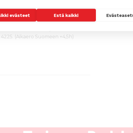
aikki evästeet
Estä kaikki
Evästeaset
a 24.3.2016 asti)
likkö, Suomen Lähetysseura
4225. (Aikaero Suomeen +4,5h)