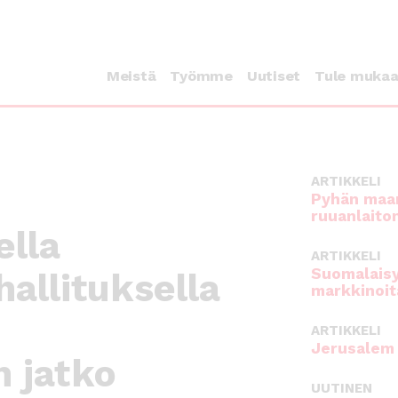
Meistä
Työmme
Uutiset
Tule muka
ARTIKKELI
Pyhän maan
ruuanlaito
lla
ARTIKKELI
Suomalaisy
hallituksella
markkinoit
ARTIKKELI
Jerusalem 
 jatko
UUTINEN