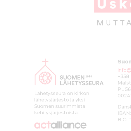
A
Suo
l
info@
a
+358 
p
Maist
PL 56
a
Lähetysseura on kirkon
0024
lähetysjärjestö ja yksi
l
Suomen suurimmista
Dans
k
kehitysjärjestöistä.
IBAN:
BIC:
k