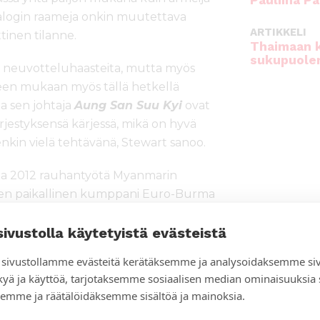
Pauliina Pa
 dialogin raameja onkin muutettava
ARTIKKELI
inen tilanne.
Thaimaan 
sukupuole
 neuvotteluhaasteita, mutta myös
en mukaan myös tällä hetkellä
ja sen johtaja
Aung San Suu Kyi
ovat
jestyksensä kärjessä, mikä on hyvä
nkin vielä tehtävänä, Stewart sanoo.
a 2012 rauhantyötä Myanmarin
a sen paikallinen kumppani Euro-Burma
yntymistä ja kansallisen dialogin
sivustolla käytetyistä evästeistä
Office ovat tehneet pitkäjänteistä
 Työn seurauksena NLD:n valmiudet
sivustollamme evästeitä kerätäksemme ja analysoidaksemme si
parantuneet ja sen ymmärrys myös
kyä ja käyttöä, tarjotaksemme sosiaalisen median ominaisuuksia
vistunut. Työtä rahoittaa Suomen
emme ja räätälöidäksemme sisältöä ja mainoksia.