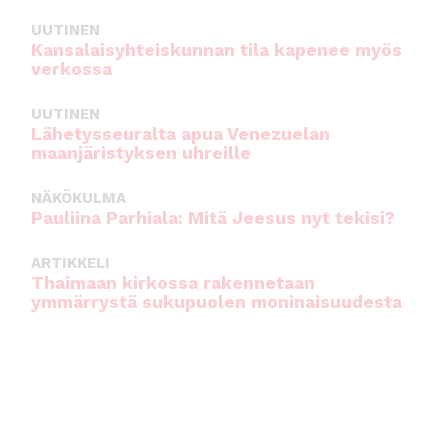
UUTINEN
Kansalaisyhteiskunnan tila kapenee myös
verkossa
UUTINEN
Lähetysseuralta apua Venezuelan
maanjäristyksen uhreille
NÄKÖKULMA
Pauliina Parhiala: Mitä Jeesus nyt tekisi?
ARTIKKELI
Thaimaan kirkossa rakennetaan
ymmärrystä sukupuolen moninaisuudesta