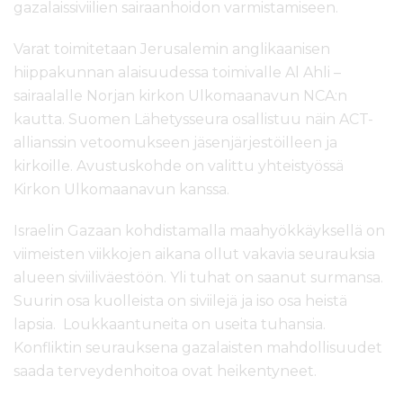
gazalaissiviilien sairaanhoidon varmistamiseen.
l
t
Varat toimitetaan Jerusalemin anglikaanisen
ö
ö
hiippakunnan alaisuudessa toimivalle Al Ahli –
n
sairaalalle Norjan kirkon Ulkomaanavun NCA:n
kautta. Suomen Lähetysseura osallistuu näin ACT-
allianssin vetoomukseen jäsenjärjestöilleen ja
kirkoille. Avustuskohde on valittu yhteistyössä
Kirkon Ulkomaanavun kanssa.
Israelin Gazaan kohdistamalla maahyökkäyksellä on
viimeisten viikkojen aikana ollut vakavia seurauksia
alueen siviiliväestöön. Yli tuhat on saanut surmansa.
Suurin osa kuolleista on siviilejä ja iso osa heistä
lapsia. Loukkaantuneita on useita tuhansia.
Konfliktin seurauksena gazalaisten mahdollisuudet
saada terveydenhoitoa ovat heikentyneet.