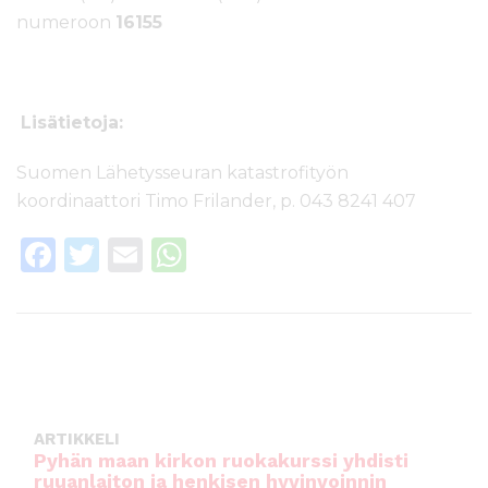
numeroon
16155
Lisätietoja:
Suomen Lähetysseuran katastrofityön
koordinaattori Timo Frilander, p. 043 8241 407
F
T
E
W
a
w
m
h
c
it
ai
a
e
te
l
ts
b
r
A
o
p
ARTIKKELI
o
p
Pyhän maan kirkon ruokakurssi yhdisti
ruuanlaiton ja henkisen hyvinvoinnin