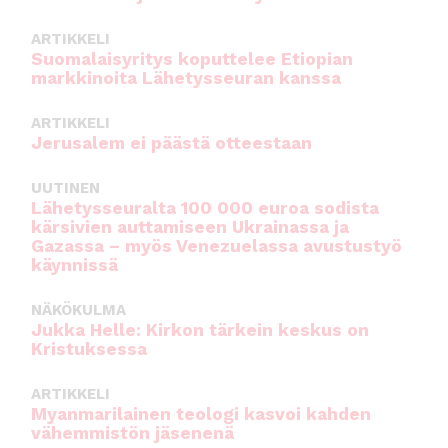
k
ARTIKKELI
Suomalaisyritys koputtelee Etiopian
markkinoita Lähetysseuran kanssa
ARTIKKELI
Jerusalem ei päästä otteestaan
UUTINEN
Lähetysseuralta 100 000 euroa sodista
kärsivien auttamiseen Ukrainassa ja
Gazassa – myös Venezuelassa avustustyö
käynnissä
NÄKÖKULMA
Jukka Helle: Kirkon tärkein keskus on
Kristuksessa
ARTIKKELI
Myanmarilainen teologi kasvoi kahden
vähemmistön jäsenenä