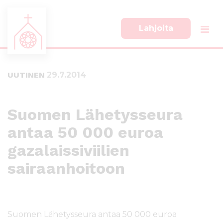
Lahjoita
S
S
i
i
i
i
UUTINEN
29.7.2014
r
r
r
r
y
y
s
a
Suomen Lähetysseura
u
l
antaa 50 000 euroa
o
a
r
p
gazalaissiviilien
a
a
a
l
sairaanhoitoon
n
k
s
k
i
i
s
i
Suomen Lähetysseura antaa 50 000 euroa
ä
n