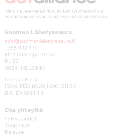
Olemme jäsenenä kirkkojen kehitysyhteistyön ja
humanitaarisen avun kansainvälisessä verkostossa.
Suomen Lähetysseura
info@suomenlahetysseura.fi
+358 9 12 971
Maistraatinportti 2a
PL 56
00241 HELSINKI
Danske Bank
IBAN: FI38 8000 1400 1611 30
BIC: DABAFIHH
Ota yhteyttä
Yhteystiedot
Työpaikat
Palaute