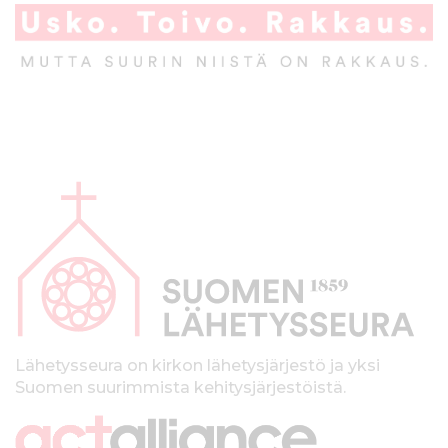
A
l
a
p
a
l
k
Lähetysseura on kirkon lähetysjärjestö ja yksi
Suomen suurimmista kehitysjärjestöistä.
k
i