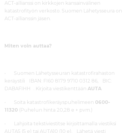
ACT-allianssi on kirkkojen kansainvälinen
katastrofityön verkosto. Suomen Lähetysseura on
ACT-allianssin jäsen.
Miten voin auttaa?
• Suomen Lähetysseuran katastrofirahaston
keräystili IBAN: FI60 8179 9710 0312 86, BIC:
DABAFIHH . Kirjoita viestikenttään
AUTA
• Soita katastrofikeräyspuhelimeen
0600-
11320
(Puhelun hinta 20,28 e + pvm.)
• Lahjoita tekstiviestitse kirjoittamalla viestiksi
AUTA5 (5 e) tai AUTA10 (10 e). Lähetä viesti