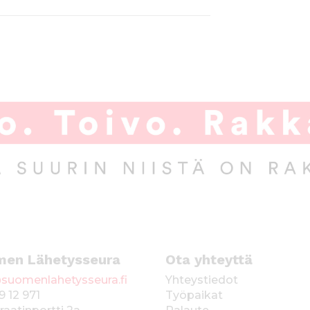
men Lähetysseura
Ota yhteyttä
suomenlahetysseura.fi
Yhteystiedot
9 12 971
Työpaikat