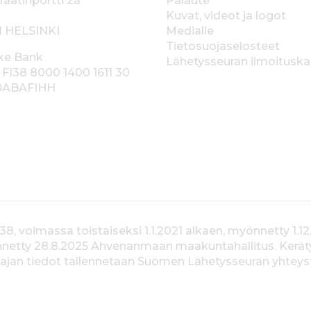
raatinportti 2a
Palaute
Kuvat, videot ja logot
1 HELSINKI
Medialle
Tietosuojaselosteet
ke Bank
Lähetysseuran ilmoitusk
 FI38 8000 1400 1611 30
 DABAFIHH
voimassa toistaiseksi 1.1.2021 alkaen, myönnetty 1.12
yönnetty 28.8.2025 Ahvenanmaan maakuntahallitus. Kerä
jan tiedot tallennetaan Suomen Lähetysseuran yhteystiet