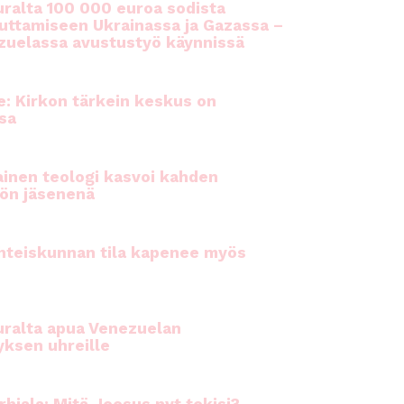
ralta 100 000 euroa sodista
auttamiseen Ukrainassa ja Gazassa –
uelassa avustustyö käynnissä
e: Kirkon tärkein keskus on
sa
inen teologi kasvoi kahden
ön jäsenenä
hteiskunnan tila kapenee myös
ralta apua Venezuelan
yksen uhreille