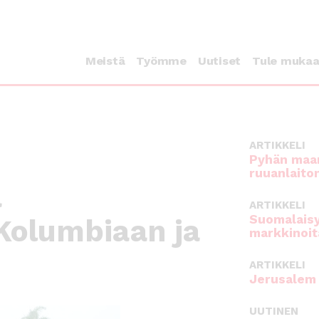
Meistä
Työmme
Uutiset
Tule muka
ARTIKKELI
Pyhän maan
ruuanlaito
a
ARTIKKELI
Suomalaisy
Kolumbiaan ja
markkinoit
ARTIKKELI
Jerusalem 
UUTINEN