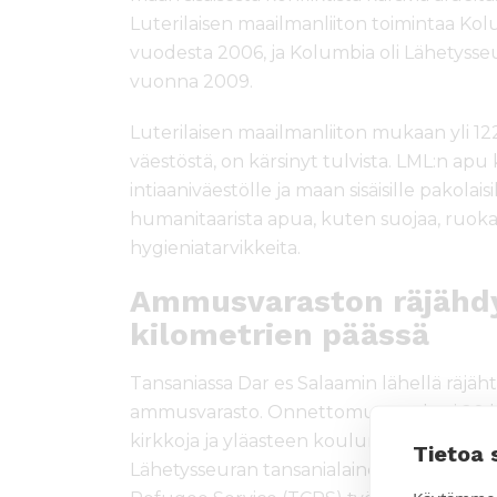
Luterilaisen maailmanliiton toimintaa Kolu
vuodesta 2006, ja Kolumbia oli Lähetys
vuonna 2009.
Luterilaisen maailmanliiton mukaan yli 12
väestöstä, on kärsinyt tulvista. LML:n apu 
intiaaniväestölle ja maan sisäisille pakolais
humanitaarista apua, kuten suojaa, ruoka
hygieniatarvikkeita.
Ammusvaraston räjähdys
kilometrien päässä
Tansaniassa Dar es Salaamin lähellä räjäht
ammusvarasto. Onnettomuus tuhosi 20 kilo
kirkkoja ja yläasteen koulurakennuksen. 32
Tietoa 
Lähetysseuran tansanialainen yhteistyök