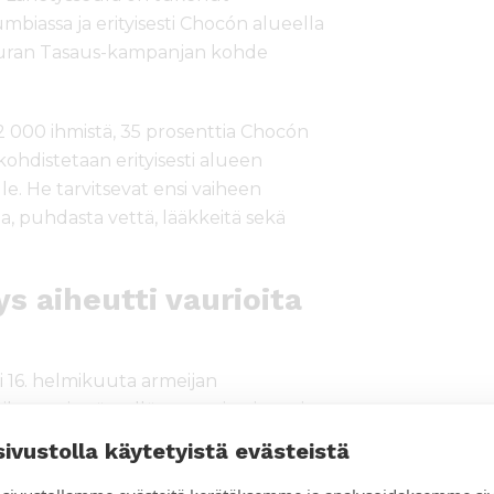
mbiassa ja erityisesti Chocón alueella
seuran Tasaus-kampanjan kohde
2 000 ihmistä, 35 prosenttia Chocón
kohdistetaan erityisesti alueen
ille. He tarvitsevat ensi vaiheen
a, puhdasta vettä, lääkkeitä sekä
 aiheutti vaurioita
i 16. helmikuuta armeijan
metrin säteellä asuntoja, virastoja,
 ihmistä kuoli, 4000 jäi kodittomiksi.
sivustolla käytetyistä evästeistä
umppani Tanganyika Christian