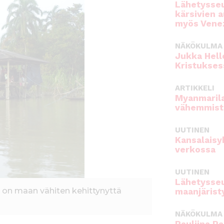
Lähetysseu
kärsivien 
myös Venez
NÄKÖKULMA
Jukka Hell
Kristukses
ARTIKKELI
Myanmarila
vähemmist
UUTINEN
Kansalaisy
verkossa
UUTINEN
Lähetysseu
on maan vähiten kehittynyttä
maanjärist
NÄKÖKULMA