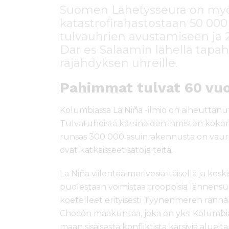
Suomen Lähetysseura on my
katastrofirahastostaan 50 00
tulvauhrien avustamiseen ja 
Dar es Salaamin lähellä ta
räjähdyksen uhreille.
Pahimmat tulvat 60 vu
Kolumbiassa La Niña -ilmiö on aiheuttanut
Tulvatuhoista kärsineiden ihmisten kokon
runsas 300 000 asuinrakennusta on vauri
ovat katkaisseet satoja teitä.
La Niña viilentää merivesiä itäisellä ja kes
puolestaan voimistaa trooppisia lännensuu
koetelleet erityisesti Tyynenmeren rannal
Chocón maakuntaa, joka on yksi Kolumbia
maan sisäisestä konfliktista kärsiviä alue