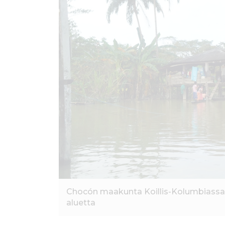
ö
n
Chocón maakunta Koillis-Kolumbiassa 
aluetta