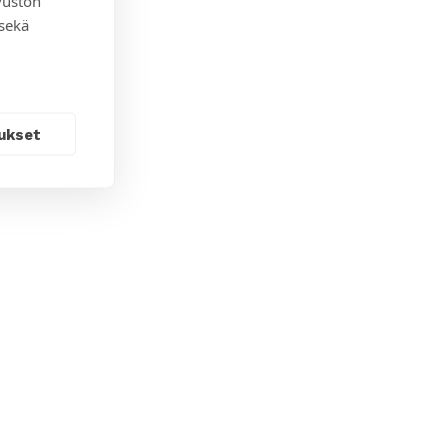
vuston
 sekä
ukset