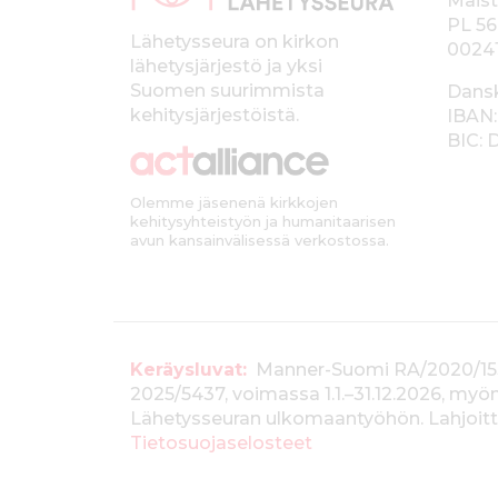
p
Maist
PL 56
a
Lähetysseura on kirkon
0024
lähetysjärjestö ja yksi
l
Suomen suurimmista
Dans
k
kehitysjärjestöistä.
IBAN:
BIC:
k
i
Olemme jäsenenä kirkkojen
kehitysyhteistyön ja humanitaarisen
avun kansainvälisessä verkostossa.
T
Keräysluvat:
Manner-Suomi RA/2020/1538, 
2025/5437, voimassa 1.1.–31.12.2026, m
i
Lähetysseuran ulkomaantyöhön. Lahjoitta
e
Tietosuojaselosteet
d