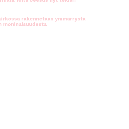
rhiala: Mitä Jeesus nyt tekisi?
kirkossa rakennetaan ymmärrystä
n moninaisuudesta