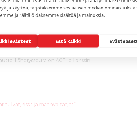
sivustollamme evästeitä kerätäksemme ja analysoidaksemme si
ella asuvien pakolaisten parissa.
kyä ja käyttöä, tarjotaksemme sosiaalisen median ominaisuuksia
nsa voidakseen avustaa 1 500
emme ja räätälöidäksemme sisältöä ja mainoksia.
 ruokaa, vettä ja muita
kea sitä tarvitseville.
aikki evästeet
Estä kaikki
Evästeaset
aisen maailmanliiton Kolumbian
kojen keskinäisen katastrofi- ja
kautta. Lähetysseura on ACT -allianssin
tulvat, sissit ja maanvaltaajat”