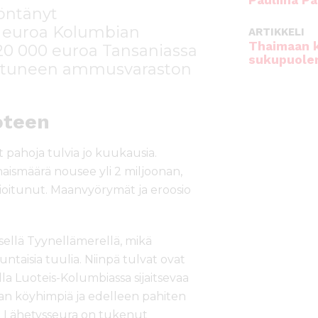
Pauliina Pa
öntänyt
0 euroa Kolumbian
ARTIKKELI
Thaimaan 
20 000 euroa Tansaniassa
sukupuole
pahtuneen ammusvaraston
oteen
 pahoja tulvia jo kuukausia.
aismäärä nousee yli 2 miljoonan,
oitunut. Maanvyörymät ja eroosio
kisellä Tyynellämerellä, mikä
ntaisia tuulia. Niinpä tulvat ovat
la Luoteis-Kolumbiassa sijaitsevaa
n köyhimpiä ja edelleen pahiten
ita. Lähetysseura on tukenut