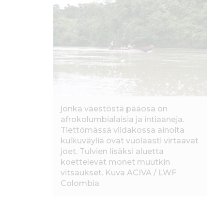
c
it
ai
a
e
te
l
ts
b
r
A
o
p
o
p
k
jonka väestöstä pääosa on
afrokolumbialaisia ja intiaaneja.
Tiettömässä viidakossa ainoita
kulkuväyliä ovat vuolaasti virtaavat
joet. Tulvien lisäksi aluetta
koettelevat monet muutkin
vitsaukset. Kuva ACIVA / LWF
Colombia