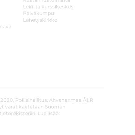
Kustannustoiminta
Leiri- ja kurssikeskus
Päiväkumpu
Lähetyskirkko
anava
.2020, Poliisihallitus. Ahvenanmaa ÅLR
tyt varat käytetään Suomen
orekisteriin. Lue lisää: