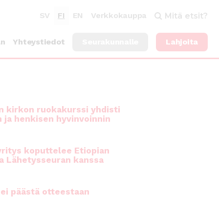
SV
FI
EN
Verkkokauppa
Mitä etsit?
an
Yhteystiedot
Seurakunnalle
Lahjoita
 kirkon ruokakurssi yhdisti
n ja henkisen hyvinvoinnin
ritys koputtelee Etiopian
a Lähetysseuran kanssa
ei päästä otteestaan